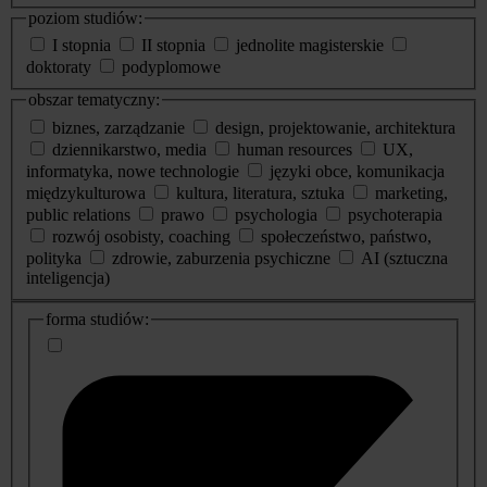
poziom studiów:
I stopnia
II stopnia
jednolite magisterskie
doktoraty
podyplomowe
obszar tematyczny:
biznes, zarządzanie
design, projektowanie, architektura
dziennikarstwo, media
human resources
UX,
informatyka, nowe technologie
języki obce, komunikacja
międzykulturowa
kultura, literatura, sztuka
marketing,
public relations
prawo
psychologia
psychoterapia
rozwój osobisty, coaching
społeczeństwo, państwo,
polityka
zdrowie, zaburzenia psychiczne
AI (sztuczna
inteligencja)
dodatkowe
forma studiów:
informacje
o
studiach