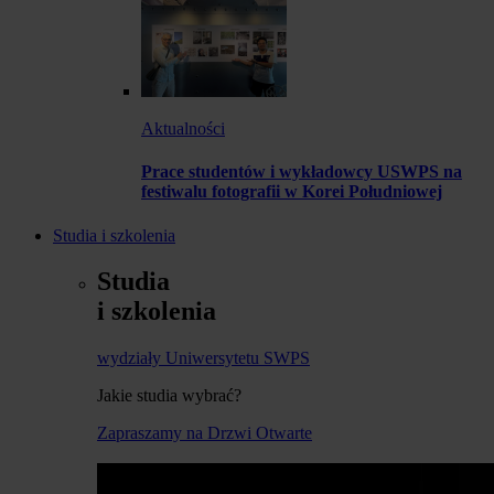
Aktualności
Prace studentów i wykładowcy USWPS na
festiwalu fotografii w Korei Południowej
Studia i szkolenia
Studia
i szkolenia
wydziały Uniwersytetu SWPS
Jakie studia wybrać?
Zapraszamy na Drzwi Otwarte