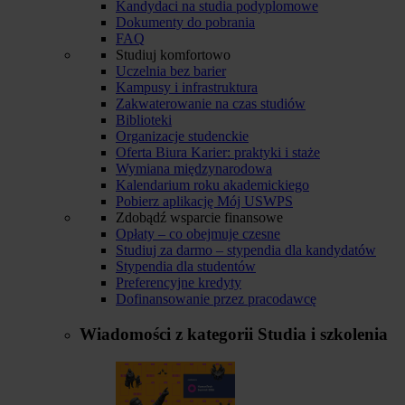
Kandydaci na studia podyplomowe
Dokumenty do pobrania
FAQ
Studiuj komfortowo
Uczelnia bez barier
Kampusy i infrastruktura
Zakwaterowanie na czas studiów
Biblioteki
Organizacje studenckie
Oferta Biura Karier: praktyki i staże
Wymiana międzynarodowa
Kalendarium roku akademickiego
Pobierz aplikację Mój USWPS
Zdobądź wsparcie finansowe
Opłaty – co obejmuje czesne
Studiuj za darmo – stypendia dla kandydatów
Stypendia dla studentów
Preferencyjne kredyty
Dofinansowanie przez pracodawcę
Wiadomości z kategorii
Studia i szkolenia