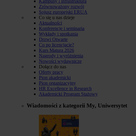
Kampusy i infrastruktura
Zrównoważony rozwój
Sojusz europejski ERUA
Co się u nas dzieje
Aktualności
Konferencje i seminaria
Wykłady i spotkania
Drzwi Otwarte
Co po licencjacie?
Kurs Matura 2026
Nagrody i wyróżnienia
Nowości wydawnicze
Dołącz do nas
Oferty pracy
Pion akademicki
Pion organizacyjny
HR Excellence in Research
Akademicki Program Stażowy
Wiadomości z kategorii
My, Uniwersytet