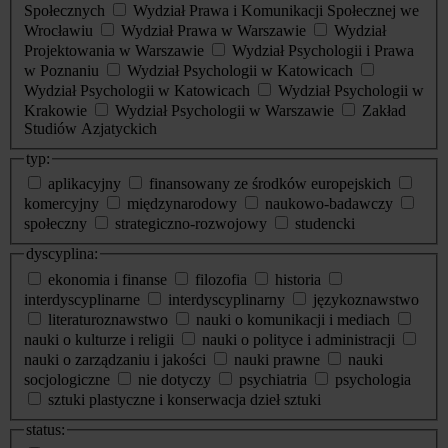
Społecznych
Wydział Prawa i Komunikacji Społecznej we
Wrocławiu
Wydział Prawa w Warszawie
Wydział
Projektowania w Warszawie
Wydział Psychologii i Prawa
w Poznaniu
Wydział Psychologii w Katowicach
Wydział Psychologii w Katowicach
Wydział Psychologii w
Krakowie
Wydział Psychologii w Warszawie
Zakład
Studiów Azjatyckich
typ:
aplikacyjny
finansowany ze środków europejskich
komercyjny
międzynarodowy
naukowo-badawczy
społeczny
strategiczno-rozwojowy
studencki
dyscyplina:
ekonomia i finanse
filozofia
historia
interdyscyplinarne
interdyscyplinarny
językoznawstwo
literaturoznawstwo
nauki o komunikacji i mediach
nauki o kulturze i religii
nauki o polityce i administracji
nauki o zarządzaniu i jakości
nauki prawne
nauki
socjologiczne
nie dotyczy
psychiatria
psychologia
sztuki plastyczne i konserwacja dzieł sztuki
status: