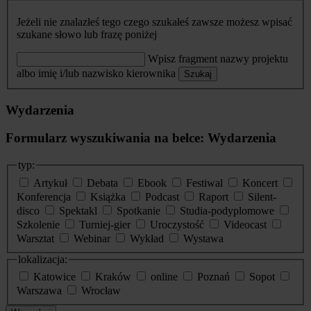
Jeżeli nie znalazłeś tego czego szukałeś zawsze możesz wpisać
szukane słowo lub frazę poniżej
Wpisz fragment nazwy projektu
albo imię i/lub nazwisko kierownika
Szukaj
Wydarzenia
Formularz wyszukiwania na belce: Wydarzenia
typ:
Artykuł
Debata
Ebook
Festiwal
Koncert
Konferencja
Książka
Podcast
Raport
Silent-
disco
Spektakl
Spotkanie
Studia-podyplomowe
Szkolenie
Turniej-gier
Uroczystość
Videocast
Warsztat
Webinar
Wykład
Wystawa
lokalizacja:
Katowice
Kraków
online
Poznań
Sopot
Warszawa
Wrocław