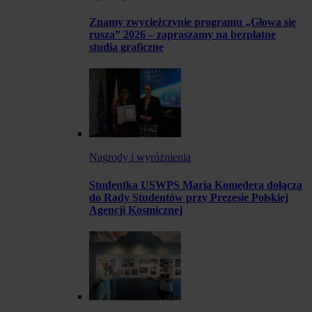
Znamy zwyciężczynie programu „Głowa się
rusza” 2026 – zapraszamy na bezpłatne
studia graficzne
Nagrody i wyróżnienia
Studentka USWPS Maria Komędera dołącza
do Rady Studentów przy Prezesie Polskiej
Agencji Kosmicznej