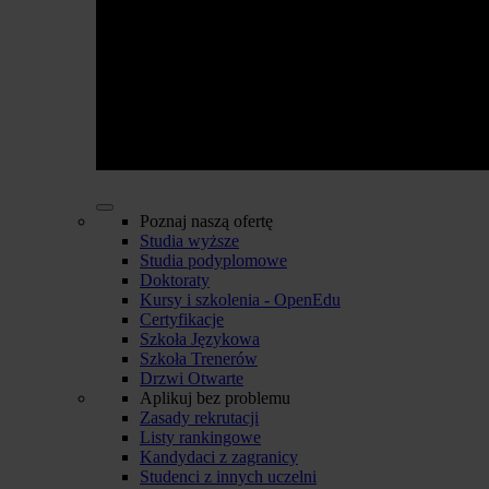
Poznaj naszą ofertę
Studia wyższe
Studia podyplomowe
Doktoraty
Kursy i szkolenia - OpenEdu
Certyfikacje
Szkoła Językowa
Szkoła Trenerów
Drzwi Otwarte
Aplikuj bez problemu
Zasady rekrutacji
Listy rankingowe
Kandydaci z zagranicy
Studenci z innych uczelni