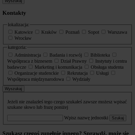
Wyszukaj
Kontakty
lokalizacja:
Katowice
Kraków
Poznań
Sopot
Warszawa
Wrocław
kategoria:
Administracja
Badania i rozwój
Biblioteka
Współpraca z biznesem
Dział Prawny
Instytuty i centra
badawcze
Marketing i komunikacja
Obsługa studenta
Organizacje studenckie
Rekrutacja
Usługi
Współpraca międzynarodowa
Wydziały
Wyszukaj
Jeżeli nie znalazłeś tego czego szukałeś zawsze możesz wpisać
szukane słowo lub frazę poniżej
Wpisz nazwę jednostki
Szukaj
Szukasz czegoś zupełnie innego? Sprawdź, może się