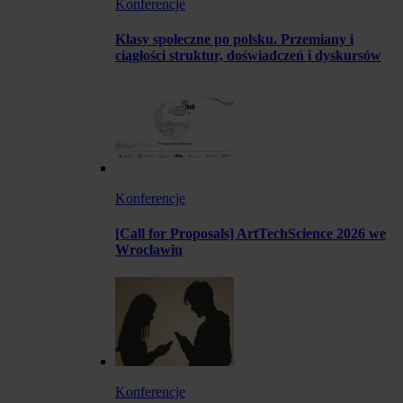
Konferencje
Klasy społeczne po polsku. Przemiany i
ciągłości struktur, doświadczeń i dyskursów
Konferencje
[Call for Proposals] ArtTechScience 2026 we
Wrocławiu
Konferencje