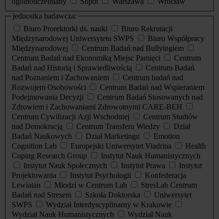
ogólnouczelniany
Sopot
Warszawa
Wrocław
jednostka badawcza:
Biuro Prorektorki ds. nauki
Biuro Rekrutacji
Międzynarodowej Uniwersytetu SWPS
Biuro Współpracy
Międzynarodowej
Centrum Badań nad Bullyingiem
Centrum Badań nad Ekonomiką Miejsc Pamięci
Centrum
Badań nad Historią i Sprawiedliwością
Centrum Badań
nad Poznaniem i Zachowaniem
Centrum badań nad
Rozwojem Osobowości
Centrum Badań nad Wspieraniem
Podejmowania Decyzji
Centrum Badań Stosowanych nad
Zdrowiem i Zachowaniami Zdrowotnymi CARE-BEH
Centrum Cywilizacji Azji Wschodniej
Centrum Studiów
nad Demokracją
Centrum Transferu Wiedzy
Dział
Badań Naukowych
Dział Marketingu
Emotion
Cognition Lab
Europejski Uniwersytet Viadrina
Health
Coping Research Group
Instytut Nauk Humanistycznych
Instytut Nauk Społecznych
Instytut Prawa
Instytut
Projektowania
Instytut Psychologii
Konfederacja
Lewiatan
Młodzi w Centrum Lab
StresLab Centrum
Badań nad Stresem
Szkoła Doktorska
Uniwersytet
SWPS
Wydział Interdyscyplinarny w Krakowie
Wydział Nauk Humanistycznych
Wydział Nauk