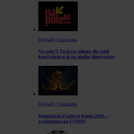
Wykłady i spotkania
Na pole!!! Twórczy plener dla osób
kandydujących na studia (dogrywka)
Wykłady i spotkania
Dolnośląski Festiwal Nauki 2026 –
wydarzenia na USWPS