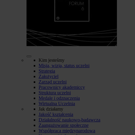
Kim jesteśmy
Misja, wizja, status uczelni
Strategia
Założyciel
Zarząd uczelni
Pracownicy akademiccy
Struktura uczelni
Medale i odznaczenia
Wirtualna Uczelnia
Jak działamy
Jakość kształcenia
Działalność naukowo-badawcza
Zaangażowanie społeczne
Współpraca międzynarodowa