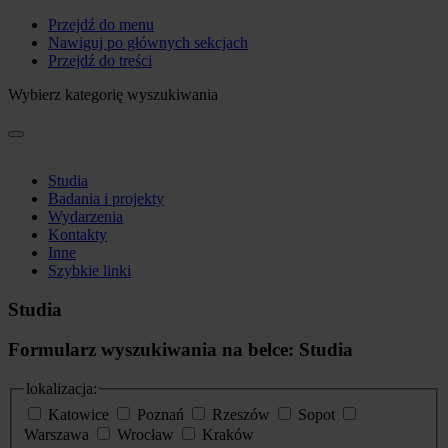
Przejdź do menu
Nawiguj po głównych sekcjach
Przejdź do treści
Wybierz kategorię wyszukiwania
Studia
Badania i projekty
Wydarzenia
Kontakty
Inne
Szybkie linki
Studia
Formularz wyszukiwania na belce: Studia
lokalizacja:
Katowice
Poznań
Rzeszów
Sopot
Warszawa
Wrocław
Kraków