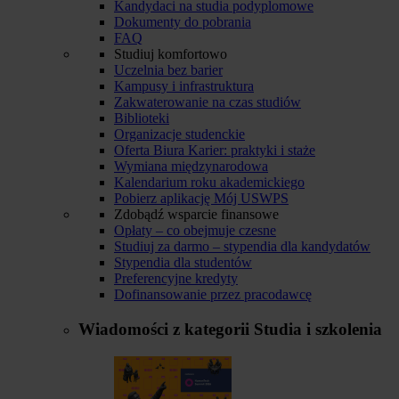
Kandydaci na studia podyplomowe
Dokumenty do pobrania
FAQ
Studiuj komfortowo
Uczelnia bez barier
Kampusy i infrastruktura
Zakwaterowanie na czas studiów
Biblioteki
Organizacje studenckie
Oferta Biura Karier: praktyki i staże
Wymiana międzynarodowa
Kalendarium roku akademickiego
Pobierz aplikację Mój USWPS
Zdobądź wsparcie finansowe
Opłaty – co obejmuje czesne
Studiuj za darmo – stypendia dla kandydatów
Stypendia dla studentów
Preferencyjne kredyty
Dofinansowanie przez pracodawcę
Wiadomości z kategorii
Studia i szkolenia