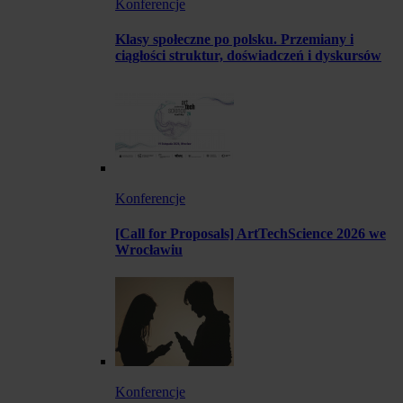
Konferencje
Klasy społeczne po polsku. Przemiany i
ciągłości struktur, doświadczeń i dyskursów
Konferencje
[Call for Proposals] ArtTechScience 2026 we
Wrocławiu
Konferencje