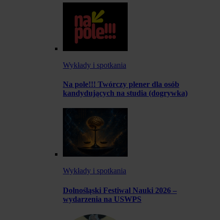
Wykłady i spotkania
Na pole!!! Twórczy plener dla osób
kandydujących na studia (dogrywka)
Wykłady i spotkania
Dolnośląski Festiwal Nauki 2026 –
wydarzenia na USWPS