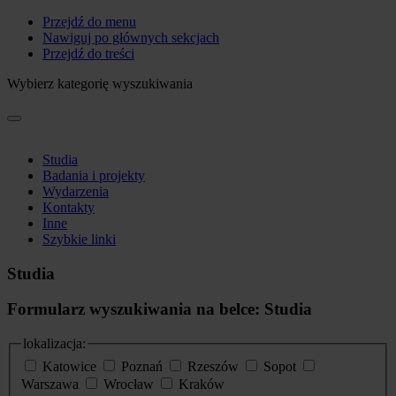
Przejdź do menu
Nawiguj po głównych sekcjach
Przejdź do treści
Wybierz kategorię wyszukiwania
Studia
Badania i projekty
Wydarzenia
Kontakty
Inne
Szybkie linki
Studia
Formularz wyszukiwania na belce: Studia
lokalizacja:
Katowice
Poznań
Rzeszów
Sopot
Warszawa
Wrocław
Kraków