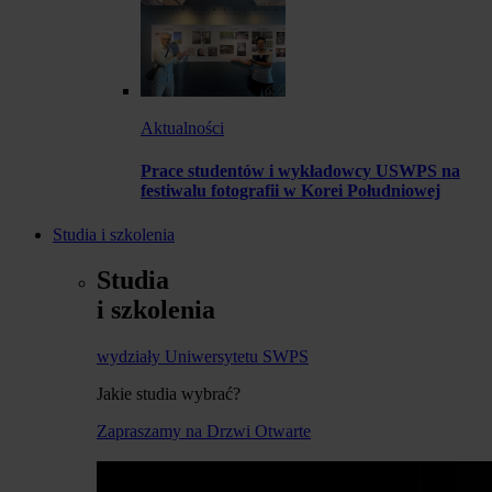
Aktualności
Prace studentów i wykładowcy USWPS na
festiwalu fotografii w Korei Południowej
Studia i szkolenia
Studia
i szkolenia
wydziały Uniwersytetu SWPS
Jakie studia wybrać?
Zapraszamy na Drzwi Otwarte