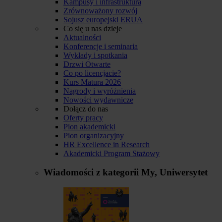
Kampusy i infrastruktura
Zrównoważony rozwój
Sojusz europejski ERUA
Co się u nas dzieje
Aktualności
Konferencje i seminaria
Wykłady i spotkania
Drzwi Otwarte
Co po licencjacie?
Kurs Matura 2026
Nagrody i wyróżnienia
Nowości wydawnicze
Dołącz do nas
Oferty pracy
Pion akademicki
Pion organizacyjny
HR Excellence in Research
Akademicki Program Stażowy
Wiadomości z kategorii
My, Uniwersytet