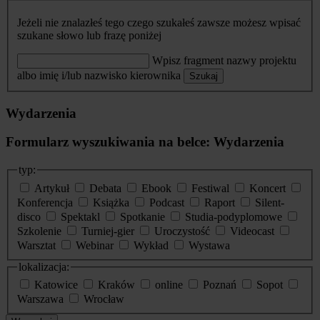
Jeżeli nie znalazłeś tego czego szukałeś zawsze możesz wpisać
szukane słowo lub frazę poniżej
Wpisz fragment nazwy projektu
albo imię i/lub nazwisko kierownika
Szukaj
Wydarzenia
Formularz wyszukiwania na belce: Wydarzenia
typ:
Artykuł
Debata
Ebook
Festiwal
Koncert
Konferencja
Książka
Podcast
Raport
Silent-
disco
Spektakl
Spotkanie
Studia-podyplomowe
Szkolenie
Turniej-gier
Uroczystość
Videocast
Warsztat
Webinar
Wykład
Wystawa
lokalizacja:
Katowice
Kraków
online
Poznań
Sopot
Warszawa
Wrocław