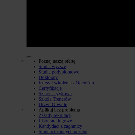
Poznaj naszą ofertę
Studia wyższe
Studia podyplomowe
Doktoraty
Kursy i szkolenia - OpenEdu
Certyfikacje
Szkoła Językowa
Szkoła Trenerów
Drzwi Otwarte
Aplikuj bez problemu
Zasady rekrutacji
Listy rankingowe
Kandydaci z zagranicy
Studenci z innych uczelni