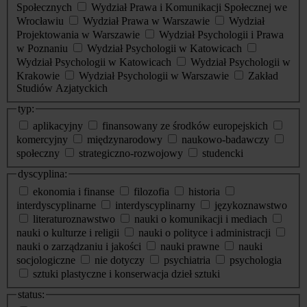
Społecznych
Wydział Prawa i Komunikacji Społecznej we
Wrocławiu
Wydział Prawa w Warszawie
Wydział
Projektowania w Warszawie
Wydział Psychologii i Prawa
w Poznaniu
Wydział Psychologii w Katowicach
Wydział Psychologii w Katowicach
Wydział Psychologii w
Krakowie
Wydział Psychologii w Warszawie
Zakład
Studiów Azjatyckich
typ:
aplikacyjny
finansowany ze środków europejskich
komercyjny
międzynarodowy
naukowo-badawczy
społeczny
strategiczno-rozwojowy
studencki
dyscyplina:
ekonomia i finanse
filozofia
historia
interdyscyplinarne
interdyscyplinarny
językoznawstwo
literaturoznawstwo
nauki o komunikacji i mediach
nauki o kulturze i religii
nauki o polityce i administracji
nauki o zarządzaniu i jakości
nauki prawne
nauki
socjologiczne
nie dotyczy
psychiatria
psychologia
sztuki plastyczne i konserwacja dzieł sztuki
status: