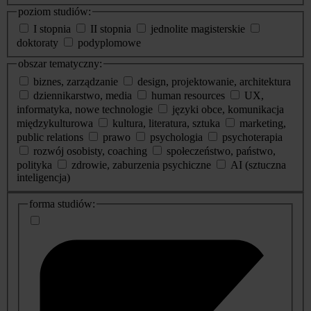
poziom studiów:
I stopnia
II stopnia
jednolite magisterskie
doktoraty
podyplomowe
obszar tematyczny:
biznes, zarządzanie
design, projektowanie, architektura
dziennikarstwo, media
human resources
UX,
informatyka, nowe technologie
języki obce, komunikacja
międzykulturowa
kultura, literatura, sztuka
marketing,
public relations
prawo
psychologia
psychoterapia
rozwój osobisty, coaching
społeczeństwo, państwo,
polityka
zdrowie, zaburzenia psychiczne
AI (sztuczna
inteligencja)
dodatkowe
forma studiów:
informacje
o
studiach