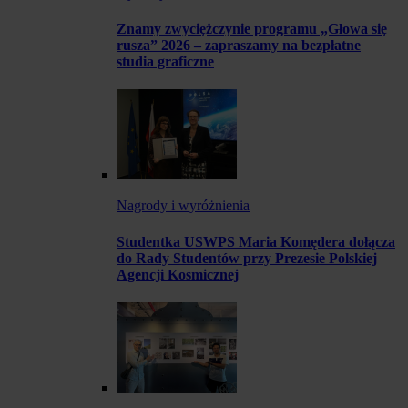
Znamy zwyciężczynie programu „Głowa się
rusza” 2026 – zapraszamy na bezpłatne
studia graficzne
Nagrody i wyróżnienia
Studentka USWPS Maria Komędera dołącza
do Rady Studentów przy Prezesie Polskiej
Agencji Kosmicznej