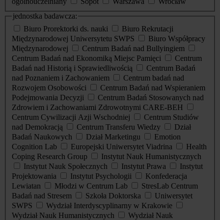
ogólnouczelniany
Sopot
Warszawa
Wrocław
jednostka badawcza:
Biuro Prorektorki ds. nauki
Biuro Rekrutacji
Międzynarodowej Uniwersytetu SWPS
Biuro Współpracy
Międzynarodowej
Centrum Badań nad Bullyingiem
Centrum Badań nad Ekonomiką Miejsc Pamięci
Centrum
Badań nad Historią i Sprawiedliwością
Centrum Badań
nad Poznaniem i Zachowaniem
Centrum badań nad
Rozwojem Osobowości
Centrum Badań nad Wspieraniem
Podejmowania Decyzji
Centrum Badań Stosowanych nad
Zdrowiem i Zachowaniami Zdrowotnymi CARE-BEH
Centrum Cywilizacji Azji Wschodniej
Centrum Studiów
nad Demokracją
Centrum Transferu Wiedzy
Dział
Badań Naukowych
Dział Marketingu
Emotion
Cognition Lab
Europejski Uniwersytet Viadrina
Health
Coping Research Group
Instytut Nauk Humanistycznych
Instytut Nauk Społecznych
Instytut Prawa
Instytut
Projektowania
Instytut Psychologii
Konfederacja
Lewiatan
Młodzi w Centrum Lab
StresLab Centrum
Badań nad Stresem
Szkoła Doktorska
Uniwersytet
SWPS
Wydział Interdyscyplinarny w Krakowie
Wydział Nauk Humanistycznych
Wydział Nauk