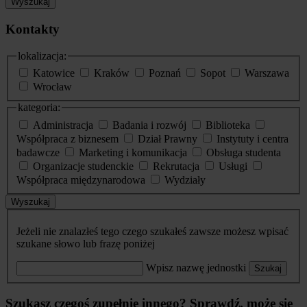
Wyszukaj
Kontakty
lokalizacja:
Katowice
Kraków
Poznań
Sopot
Warszawa
Wrocław
kategoria:
Administracja
Badania i rozwój
Biblioteka
Współpraca z biznesem
Dział Prawny
Instytuty i centra
badawcze
Marketing i komunikacja
Obsługa studenta
Organizacje studenckie
Rekrutacja
Usługi
Współpraca międzynarodowa
Wydziały
Wyszukaj
Jeżeli nie znalazłeś tego czego szukałeś zawsze możesz wpisać
szukane słowo lub frazę poniżej
Wpisz nazwę jednostki
Szukaj
Szukasz czegoś zupełnie innego? Sprawdź, może się