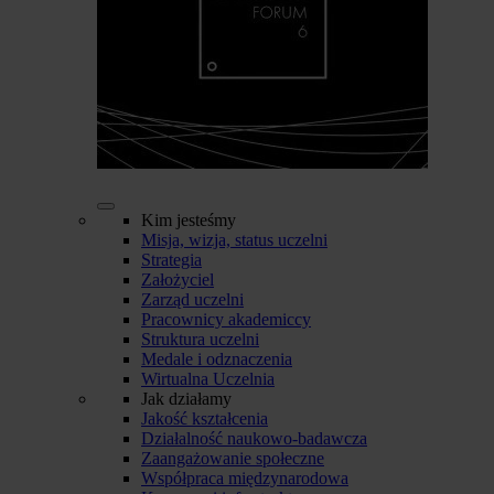
Kim jesteśmy
Misja, wizja, status uczelni
Strategia
Założyciel
Zarząd uczelni
Pracownicy akademiccy
Struktura uczelni
Medale i odznaczenia
Wirtualna Uczelnia
Jak działamy
Jakość kształcenia
Działalność naukowo-badawcza
Zaangażowanie społeczne
Współpraca międzynarodowa