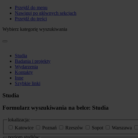
Przejdź do menu
Nawiguj po głównych sekcjach
Przejdź do treści
Wybierz kategorię wyszukiwania
Studia
Badania i projekty
Wydarzenia
Kontakty
Inne
Szybkie linki
Studia
Formularz wyszukiwania na belce: Studia
lokalizacja:
Katowice
Poznań
Rzeszów
Sopot
Warszawa
poziom studiów: