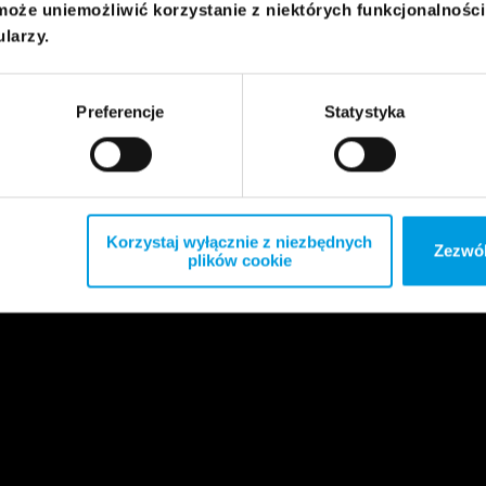
może uniemożliwić korzystanie z niektórych funkcjonalnośc
ularzy.
Preferencje
Statystyka
Korzystaj wyłącznie z niezbędnych
Zezwól
plików cookie