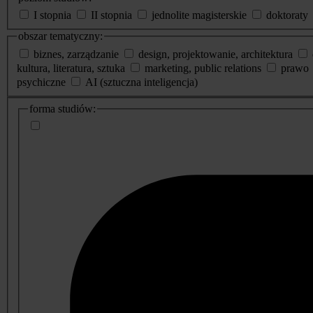
I stopnia
II stopnia
jednolite magisterskie
doktoraty
obszar tematyczny:
biznes, zarządzanie
design, projektowanie, architektura
kultura, literatura, sztuka
marketing, public relations
prawo
psychiczne
AI (sztuczna inteligencja)
dodatkowe
forma studiów:
informacje
o
studiach