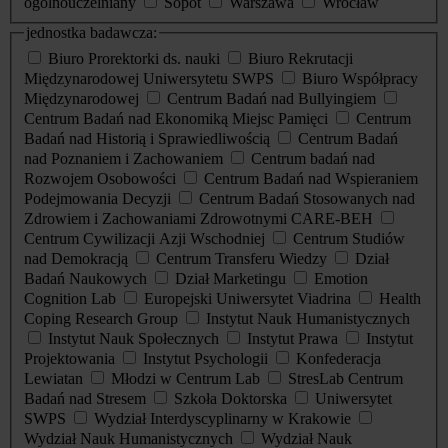
ogólnouczelniany
Sopot
Warszawa
Wrocław
jednostka badawcza:
Biuro Prorektorki ds. nauki
Biuro Rekrutacji
Międzynarodowej Uniwersytetu SWPS
Biuro Współpracy
Międzynarodowej
Centrum Badań nad Bullyingiem
Centrum Badań nad Ekonomiką Miejsc Pamięci
Centrum
Badań nad Historią i Sprawiedliwością
Centrum Badań
nad Poznaniem i Zachowaniem
Centrum badań nad
Rozwojem Osobowości
Centrum Badań nad Wspieraniem
Podejmowania Decyzji
Centrum Badań Stosowanych nad
Zdrowiem i Zachowaniami Zdrowotnymi CARE-BEH
Centrum Cywilizacji Azji Wschodniej
Centrum Studiów
nad Demokracją
Centrum Transferu Wiedzy
Dział
Badań Naukowych
Dział Marketingu
Emotion
Cognition Lab
Europejski Uniwersytet Viadrina
Health
Coping Research Group
Instytut Nauk Humanistycznych
Instytut Nauk Społecznych
Instytut Prawa
Instytut
Projektowania
Instytut Psychologii
Konfederacja
Lewiatan
Młodzi w Centrum Lab
StresLab Centrum
Badań nad Stresem
Szkoła Doktorska
Uniwersytet
SWPS
Wydział Interdyscyplinarny w Krakowie
Wydział Nauk Humanistycznych
Wydział Nauk