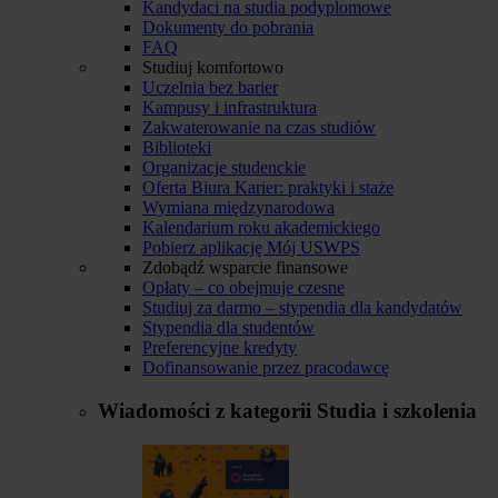
Kandydaci na studia podyplomowe
Dokumenty do pobrania
FAQ
Studiuj komfortowo
Uczelnia bez barier
Kampusy i infrastruktura
Zakwaterowanie na czas studiów
Biblioteki
Organizacje studenckie
Oferta Biura Karier: praktyki i staże
Wymiana międzynarodowa
Kalendarium roku akademickiego
Pobierz aplikację Mój USWPS
Zdobądź wsparcie finansowe
Opłaty – co obejmuje czesne
Studiuj za darmo – stypendia dla kandydatów
Stypendia dla studentów
Preferencyjne kredyty
Dofinansowanie przez pracodawcę
Wiadomości z kategorii
Studia i szkolenia