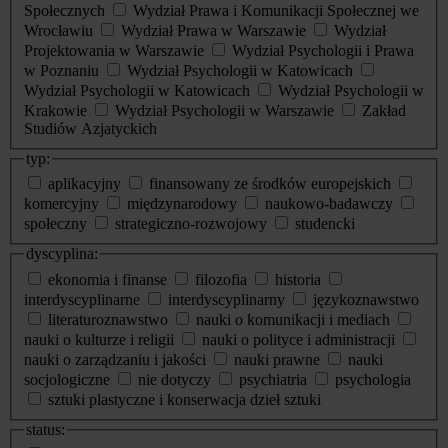
Społecznych
Wydział Prawa i Komunikacji Społecznej we
Wrocławiu
Wydział Prawa w Warszawie
Wydział
Projektowania w Warszawie
Wydział Psychologii i Prawa
w Poznaniu
Wydział Psychologii w Katowicach
Wydział Psychologii w Katowicach
Wydział Psychologii w
Krakowie
Wydział Psychologii w Warszawie
Zakład
Studiów Azjatyckich
typ:
aplikacyjny
finansowany ze środków europejskich
komercyjny
międzynarodowy
naukowo-badawczy
społeczny
strategiczno-rozwojowy
studencki
dyscyplina:
ekonomia i finanse
filozofia
historia
interdyscyplinarne
interdyscyplinarny
językoznawstwo
literaturoznawstwo
nauki o komunikacji i mediach
nauki o kulturze i religii
nauki o polityce i administracji
nauki o zarządzaniu i jakości
nauki prawne
nauki
socjologiczne
nie dotyczy
psychiatria
psychologia
sztuki plastyczne i konserwacja dzieł sztuki
status: