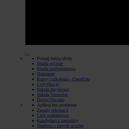
Poznaj naszą ofertę
Studia wyższe
Studia podyplomowe
Doktoraty
Kursy i szkolenia - OpenEdu
Certyfikacje
Szkoła Językowa
Szkoła Trenerów
Drzwi Otwarte
Aplikuj bez problemu
Zasady rekrutacji
Listy rankingowe
Kandydaci z zagranicy
Studenci z innych uczelni