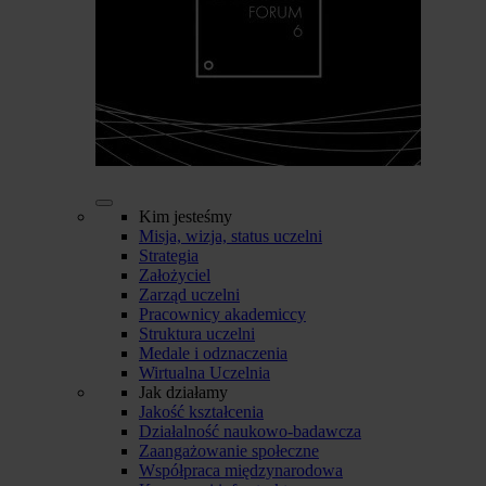
Kim jesteśmy
Misja, wizja, status uczelni
Strategia
Założyciel
Zarząd uczelni
Pracownicy akademiccy
Struktura uczelni
Medale i odznaczenia
Wirtualna Uczelnia
Jak działamy
Jakość kształcenia
Działalność naukowo-badawcza
Zaangażowanie społeczne
Współpraca międzynarodowa