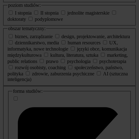
poziom studiów:
I stopnia
II stopnia
jednolite magisterskie
doktoraty
podyplomowe
obszar tematyczny:
biznes, zarządzanie
design, projektowanie, architektura
dziennikarstwo, media
human resources
UX,
informatyka, nowe technologie
języki obce, komunikacja
międzykulturowa
kultura, literatura, sztuka
marketing,
public relations
prawo
psychologia
psychoterapia
rozwój osobisty, coaching
społeczeństwo, państwo,
polityka
zdrowie, zaburzenia psychiczne
AI (sztuczna
inteligencja)
dodatkowe
forma studiów:
informacje
o
studiach