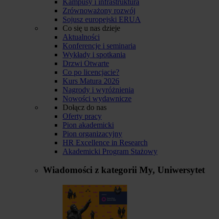
Kampusy i infrastruktura
Zrównoważony rozwój
Sojusz europejski ERUA
Co się u nas dzieje
Aktualności
Konferencje i seminaria
Wykłady i spotkania
Drzwi Otwarte
Co po licencjacie?
Kurs Matura 2026
Nagrody i wyróżnienia
Nowości wydawnicze
Dołącz do nas
Oferty pracy
Pion akademicki
Pion organizacyjny
HR Excellence in Research
Akademicki Program Stażowy
Wiadomości z kategorii
My, Uniwersytet