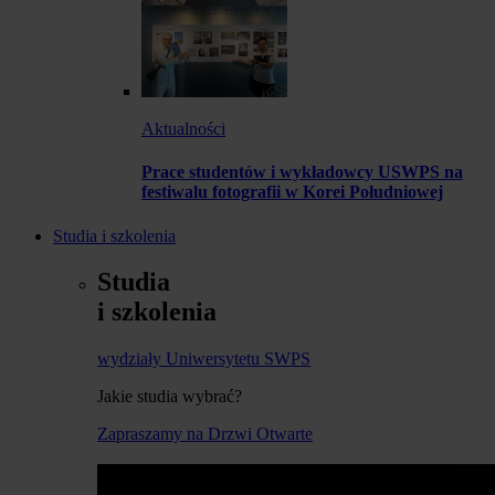
Aktualności
Prace studentów i wykładowcy USWPS na
festiwalu fotografii w Korei Południowej
Studia i szkolenia
Studia
i szkolenia
wydziały Uniwersytetu SWPS
Jakie studia wybrać?
Zapraszamy na Drzwi Otwarte