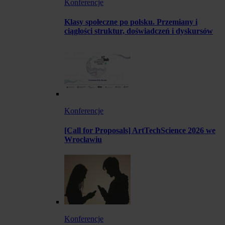
Konferencje
Klasy społeczne po polsku. Przemiany i
ciągłości struktur, doświadczeń i dyskursów
Konferencje
[Call for Proposals] ArtTechScience 2026 we
Wrocławiu
Konferencje