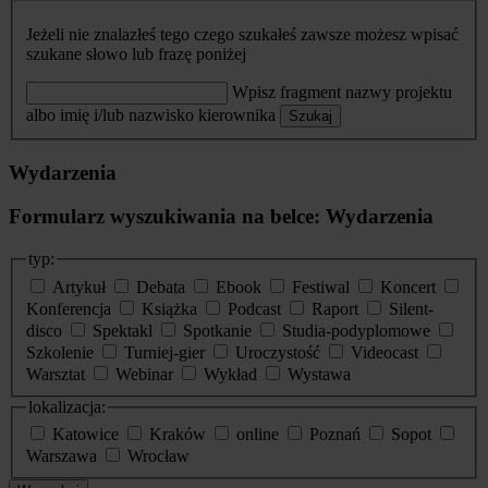
Jeżeli nie znalazłeś tego czego szukałeś zawsze możesz wpisać
szukane słowo lub frazę poniżej
Wpisz fragment nazwy projektu
albo imię i/lub nazwisko kierownika
Szukaj
Wydarzenia
Formularz wyszukiwania na belce: Wydarzenia
typ:
Artykuł
Debata
Ebook
Festiwal
Koncert
Konferencja
Książka
Podcast
Raport
Silent-
disco
Spektakl
Spotkanie
Studia-podyplomowe
Szkolenie
Turniej-gier
Uroczystość
Videocast
Warsztat
Webinar
Wykład
Wystawa
lokalizacja:
Katowice
Kraków
online
Poznań
Sopot
Warszawa
Wrocław