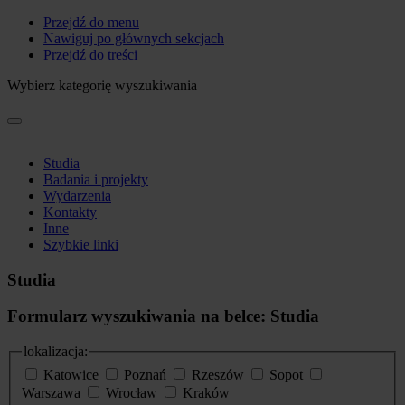
Przejdź do menu
Nawiguj po głównych sekcjach
Przejdź do treści
Wybierz kategorię wyszukiwania
Studia
Badania i projekty
Wydarzenia
Kontakty
Inne
Szybkie linki
Studia
Formularz wyszukiwania na belce: Studia
lokalizacja:
Katowice
Poznań
Rzeszów
Sopot
Warszawa
Wrocław
Kraków