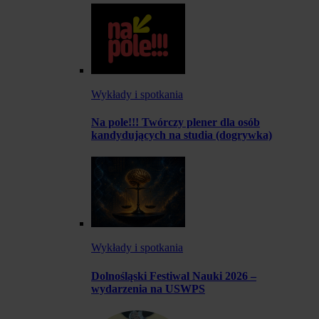
Wykłady i spotkania
Na pole!!! Twórczy plener dla osób
kandydujących na studia (dogrywka)
Wykłady i spotkania
Dolnośląski Festiwal Nauki 2026 –
wydarzenia na USWPS