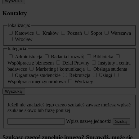
Wyszukaj
Kontakty
lokalizacja:
Katowice
Kraków
Poznań
Sopot
Warszawa
Wrocław
kategoria:
Administracja
Badania i rozwój
Biblioteka
Współpraca z biznesem
Dział Prawny
Instytuty i centra
badawcze
Marketing i komunikacja
Obsługa studenta
Organizacje studenckie
Rekrutacja
Usługi
Współpraca międzynarodowa
Wydziały
Wyszukaj
Jeżeli nie znalazłeś tego czego szukałeś zawsze możesz wpisać
szukane słowo lub frazę poniżej
Wpisz nazwę jednostki
Szukaj
Szukasz czegoś zupełnie innego? Sprawdź, może się