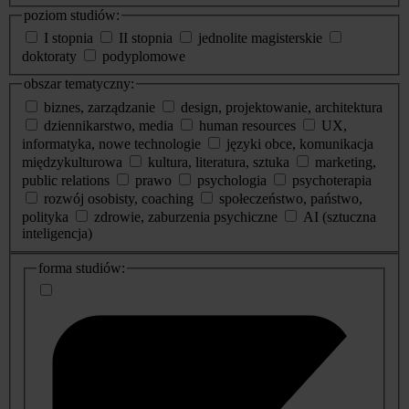
poziom studiów:
I stopnia
II stopnia
jednolite magisterskie
doktoraty
podyplomowe
obszar tematyczny:
biznes, zarządzanie
design, projektowanie, architektura
dziennikarstwo, media
human resources
UX,
informatyka, nowe technologie
języki obce, komunikacja
międzykulturowa
kultura, literatura, sztuka
marketing,
public relations
prawo
psychologia
psychoterapia
rozwój osobisty, coaching
społeczeństwo, państwo,
polityka
zdrowie, zaburzenia psychiczne
AI (sztuczna
inteligencja)
dodatkowe
forma studiów:
informacje
o
studiach