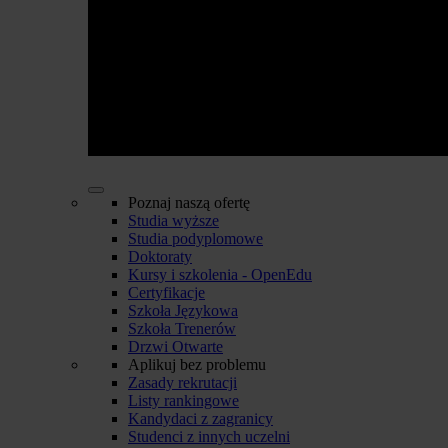
Poznaj naszą ofertę
Studia wyższe
Studia podyplomowe
Doktoraty
Kursy i szkolenia - OpenEdu
Certyfikacje
Szkoła Językowa
Szkoła Trenerów
Drzwi Otwarte
Aplikuj bez problemu
Zasady rekrutacji
Listy rankingowe
Kandydaci z zagranicy
Studenci z innych uczelni