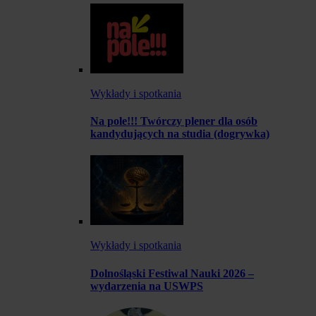
Wykłady i spotkania
Na pole!!! Twórczy plener dla osób
kandydujących na studia (dogrywka)
Wykłady i spotkania
Dolnośląski Festiwal Nauki 2026 –
wydarzenia na USWPS