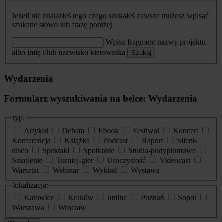
Jeżeli nie znalazłeś tego czego szukałeś zawsze możesz wpisać
szukane słowo lub frazę poniżej
Wpisz fragment nazwy projektu
albo imię i/lub nazwisko kierownika
Szukaj
Wydarzenia
Formularz wyszukiwania na belce: Wydarzenia
typ:
Artykuł
Debata
Ebook
Festiwal
Koncert
Konferencja
Książka
Podcast
Raport
Silent-
disco
Spektakl
Spotkanie
Studia-podyplomowe
Szkolenie
Turniej-gier
Uroczystość
Videocast
Warsztat
Webinar
Wykład
Wystawa
lokalizacja:
Katowice
Kraków
online
Poznań
Sopot
Warszawa
Wrocław