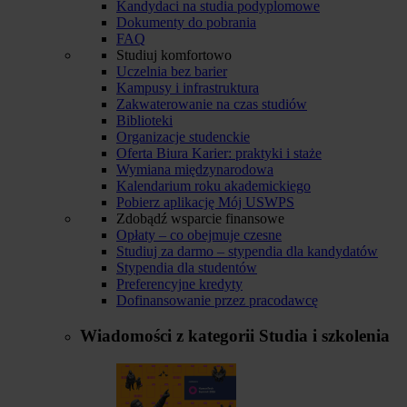
Kandydaci na studia podyplomowe
Dokumenty do pobrania
FAQ
Studiuj komfortowo
Uczelnia bez barier
Kampusy i infrastruktura
Zakwaterowanie na czas studiów
Biblioteki
Organizacje studenckie
Oferta Biura Karier: praktyki i staże
Wymiana międzynarodowa
Kalendarium roku akademickiego
Pobierz aplikację Mój USWPS
Zdobądź wsparcie finansowe
Opłaty – co obejmuje czesne
Studiuj za darmo – stypendia dla kandydatów
Stypendia dla studentów
Preferencyjne kredyty
Dofinansowanie przez pracodawcę
Wiadomości z kategorii
Studia i szkolenia