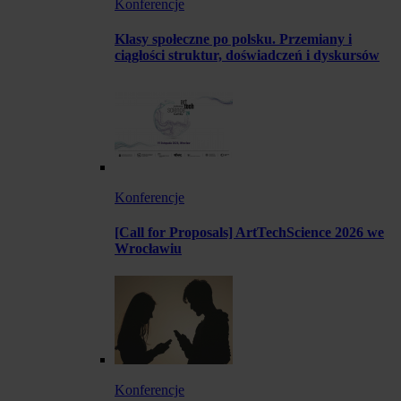
Konferencje
Klasy społeczne po polsku. Przemiany i
ciągłości struktur, doświadczeń i dyskursów
Konferencje
[Call for Proposals] ArtTechScience 2026 we
Wrocławiu
Konferencje