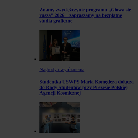
Znamy zwyciężczynie programu „Głowa się
rusza” 2026 – zapraszamy na bezpłatne
studia graficzne
Nagrody i wyróżnienia
Studentka USWPS Maria Komędera dołącza
do Rady Studentów przy Prezesie Polskiej
Agencji Kosmicznej