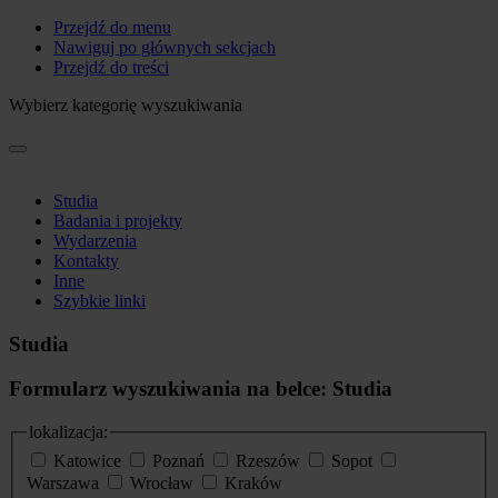
Przejdź do menu
Nawiguj po głównych sekcjach
Przejdź do treści
Wybierz kategorię wyszukiwania
Studia
Badania i projekty
Wydarzenia
Kontakty
Inne
Szybkie linki
Studia
Formularz wyszukiwania na belce: Studia
lokalizacja:
Katowice
Poznań
Rzeszów
Sopot
Warszawa
Wrocław
Kraków