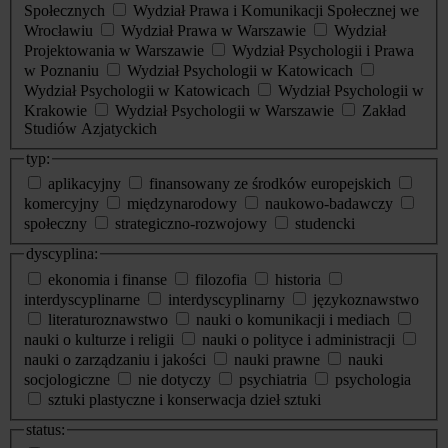
Społecznych
Wydział Prawa i Komunikacji Społecznej we
Wrocławiu
Wydział Prawa w Warszawie
Wydział
Projektowania w Warszawie
Wydział Psychologii i Prawa
w Poznaniu
Wydział Psychologii w Katowicach
Wydział Psychologii w Katowicach
Wydział Psychologii w
Krakowie
Wydział Psychologii w Warszawie
Zakład
Studiów Azjatyckich
typ:
aplikacyjny
finansowany ze środków europejskich
komercyjny
międzynarodowy
naukowo-badawczy
społeczny
strategiczno-rozwojowy
studencki
dyscyplina:
ekonomia i finanse
filozofia
historia
interdyscyplinarne
interdyscyplinarny
językoznawstwo
literaturoznawstwo
nauki o komunikacji i mediach
nauki o kulturze i religii
nauki o polityce i administracji
nauki o zarządzaniu i jakości
nauki prawne
nauki
socjologiczne
nie dotyczy
psychiatria
psychologia
sztuki plastyczne i konserwacja dzieł sztuki
status: