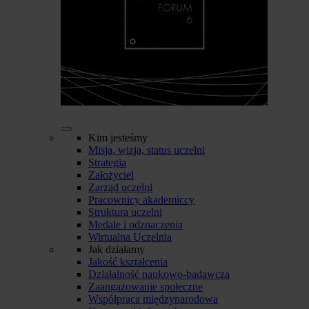
Kim jesteśmy
Misja, wizja, status uczelni
Strategia
Założyciel
Zarząd uczelni
Pracownicy akademiccy
Struktura uczelni
Medale i odznaczenia
Wirtualna Uczelnia
Jak działamy
Jakość kształcenia
Działalność naukowo-badawcza
Zaangażowanie społeczne
Współpraca międzynarodowa