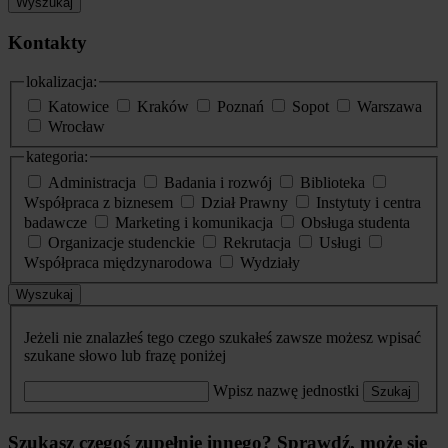
Wyszukaj
Kontakty
lokalizacja:
Katowice
Kraków
Poznań
Sopot
Warszawa
Wrocław
kategoria:
Administracja
Badania i rozwój
Biblioteka
Współpraca z biznesem
Dział Prawny
Instytuty i centra
badawcze
Marketing i komunikacja
Obsługa studenta
Organizacje studenckie
Rekrutacja
Usługi
Współpraca międzynarodowa
Wydziały
Wyszukaj
Jeżeli nie znalazłeś tego czego szukałeś zawsze możesz wpisać
szukane słowo lub frazę poniżej
Wpisz nazwę jednostki
Szukaj
Szukasz czegoś zupełnie innego? Sprawdź, może się