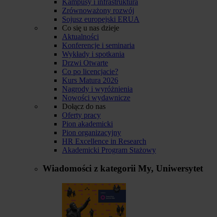
Kampusy i infrastruktura
Zrównoważony rozwój
Sojusz europejski ERUA
Co się u nas dzieje
Aktualności
Konferencje i seminaria
Wykłady i spotkania
Drzwi Otwarte
Co po licencjacie?
Kurs Matura 2026
Nagrody i wyróżnienia
Nowości wydawnicze
Dołącz do nas
Oferty pracy
Pion akademicki
Pion organizacyjny
HR Excellence in Research
Akademicki Program Stażowy
Wiadomości z kategorii
My, Uniwersytet