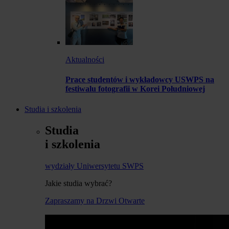
Aktualności
Prace studentów i wykładowcy USWPS na
festiwalu fotografii w Korei Południowej
Studia i szkolenia
Studia
i szkolenia
wydziały Uniwersytetu SWPS
Jakie studia wybrać?
Zapraszamy na Drzwi Otwarte