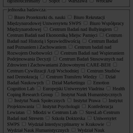
ogólnouczelniany
Sopot
Warszawa
Wrocław
jednostka badawcza:
Biuro Prorektorki ds. nauki
Biuro Rekrutacji
Międzynarodowej Uniwersytetu SWPS
Biuro Współpracy
Międzynarodowej
Centrum Badań nad Bullyingiem
Centrum Badań nad Ekonomiką Miejsc Pamięci
Centrum
Badań nad Historią i Sprawiedliwością
Centrum Badań
nad Poznaniem i Zachowaniem
Centrum badań nad
Rozwojem Osobowości
Centrum Badań nad Wspieraniem
Podejmowania Decyzji
Centrum Badań Stosowanych nad
Zdrowiem i Zachowaniami Zdrowotnymi CARE-BEH
Centrum Cywilizacji Azji Wschodniej
Centrum Studiów
nad Demokracją
Centrum Transferu Wiedzy
Dział
Badań Naukowych
Dział Marketingu
Emotion
Cognition Lab
Europejski Uniwersytet Viadrina
Health
Coping Research Group
Instytut Nauk Humanistycznych
Instytut Nauk Społecznych
Instytut Prawa
Instytut
Projektowania
Instytut Psychologii
Konfederacja
Lewiatan
Młodzi w Centrum Lab
StresLab Centrum
Badań nad Stresem
Szkoła Doktorska
Uniwersytet
SWPS
Wydział Interdyscyplinarny w Krakowie
Wydział Nauk Humanistycznych
Wydział Nauk