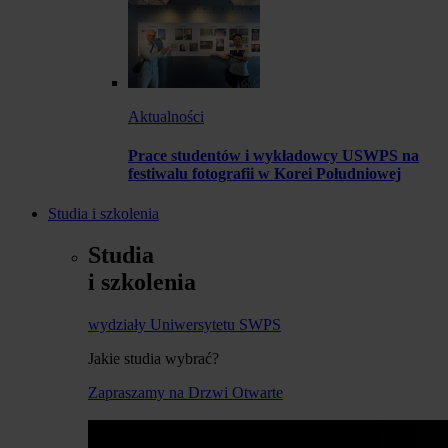
Aktualności
Prace studentów i wykładowcy USWPS na
festiwalu fotografii w Korei Południowej
Studia i szkolenia
Studia
i szkolenia
wydziały Uniwersytetu SWPS
Jakie studia wybrać?
Zapraszamy na Drzwi Otwarte