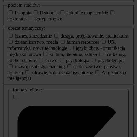
poziom studiów:
I stopnia
II stopnia
jednolite magisterskie
doktoraty
podyplomowe
obszar tematyczny:
biznes, zarządzanie
design, projektowanie, architektura
dziennikarstwo, media
human resources
UX,
informatyka, nowe technologie
języki obce, komunikacja
międzykulturowa
kultura, literatura, sztuka
marketing,
public relations
prawo
psychologia
psychoterapia
rozwój osobisty, coaching
społeczeństwo, państwo,
polityka
zdrowie, zaburzenia psychiczne
AI (sztuczna
inteligencja)
dodatkowe
forma studiów:
informacje
o
studiach