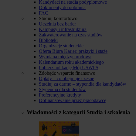
Kandydaci na studia podyplomowe
Dokumenty do pobrania
FAQ
Studiuj komfortowo
Uczelnia bez barier
Kampusy i infrastruktura
Zakwaterowanie na czas studiów
Biblioteki
Organizacje studenckie
Oferta Biura Karier: praktyki i staże
Wymiana międzynarodowa
Kalendarium roku akademickiego
Pobierz aplikację Mój USWPS
Zdobądź wsparcie finansowe
Opłaty – co obejmuje czesne
Studiuj za darmo – stypendia dla kandydatów
Stypendia dla studentów
Preferencyjne kredyty
Dofinansowanie przez pracodawcę
Wiadomości z kategorii
Studia i szkolenia