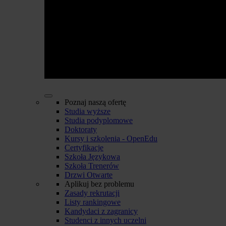
Poznaj naszą ofertę
Studia wyższe
Studia podyplomowe
Doktoraty
Kursy i szkolenia - OpenEdu
Certyfikacje
Szkoła Językowa
Szkoła Trenerów
Drzwi Otwarte
Aplikuj bez problemu
Zasady rekrutacji
Listy rankingowe
Kandydaci z zagranicy
Studenci z innych uczelni