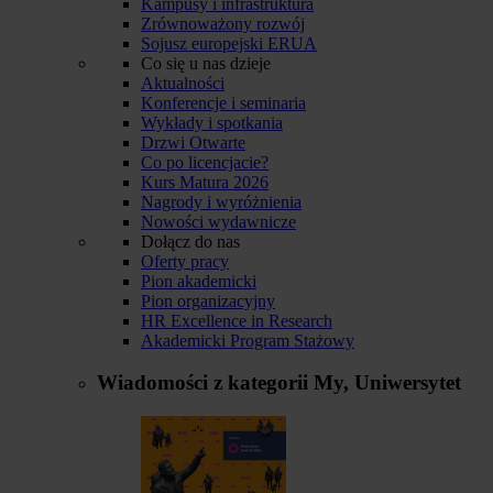
Kampusy i infrastruktura
Zrównoważony rozwój
Sojusz europejski ERUA
Co się u nas dzieje
Aktualności
Konferencje i seminaria
Wykłady i spotkania
Drzwi Otwarte
Co po licencjacie?
Kurs Matura 2026
Nagrody i wyróżnienia
Nowości wydawnicze
Dołącz do nas
Oferty pracy
Pion akademicki
Pion organizacyjny
HR Excellence in Research
Akademicki Program Stażowy
Wiadomości z kategorii
My, Uniwersytet