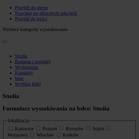
Przejdź do menu
Nawiguj po głównych sekcjach
Przejdź do treści
Wybierz kategorię wyszukiwania
Studia
Badania i projekty
Wydarzenia
Kontakty
Inne
Szybkie linki
Studia
Formularz wyszukiwania na belce: Studia
lokalizacja:
Katowice
Poznań
Rzeszów
Sopot
Warszawa
Wrocław
Kraków