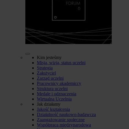
Kim jesteśmy
Misja, wizja, status uczelni
Strategia
Założyciel
Zarząd uczelni
Pracownicy akademiccy
Struktura uczelni
Medale i odznaczenia
Wirtualna Uczelnia
Jak działamy
Jakość kształcenia
Działalność naukowo-badawcza
Zaangażowanie społeczne
Współpraca międzynarodowa