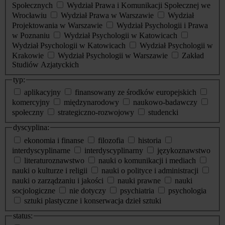
Społecznych
Wydział Prawa i Komunikacji Społecznej we
Wrocławiu
Wydział Prawa w Warszawie
Wydział
Projektowania w Warszawie
Wydział Psychologii i Prawa
w Poznaniu
Wydział Psychologii w Katowicach
Wydział Psychologii w Katowicach
Wydział Psychologii w
Krakowie
Wydział Psychologii w Warszawie
Zakład
Studiów Azjatyckich
typ:
aplikacyjny
finansowany ze środków europejskich
komercyjny
międzynarodowy
naukowo-badawczy
społeczny
strategiczno-rozwojowy
studencki
dyscyplina:
ekonomia i finanse
filozofia
historia
interdyscyplinarne
interdyscyplinarny
językoznawstwo
literaturoznawstwo
nauki o komunikacji i mediach
nauki o kulturze i religii
nauki o polityce i administracji
nauki o zarządzaniu i jakości
nauki prawne
nauki
socjologiczne
nie dotyczy
psychiatria
psychologia
sztuki plastyczne i konserwacja dzieł sztuki
status: