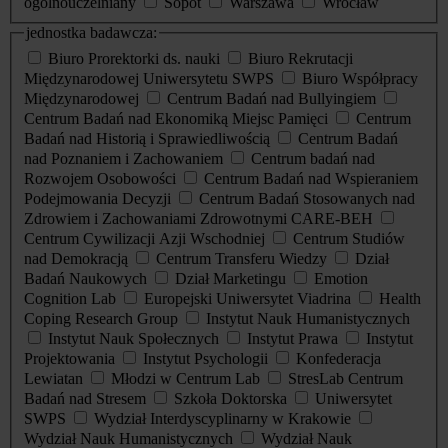
ogólnouczelniany
Sopot
Warszawa
Wrocław
jednostka badawcza:
Biuro Prorektorki ds. nauki
Biuro Rekrutacji
Międzynarodowej Uniwersytetu SWPS
Biuro Współpracy
Międzynarodowej
Centrum Badań nad Bullyingiem
Centrum Badań nad Ekonomiką Miejsc Pamięci
Centrum
Badań nad Historią i Sprawiedliwością
Centrum Badań
nad Poznaniem i Zachowaniem
Centrum badań nad
Rozwojem Osobowości
Centrum Badań nad Wspieraniem
Podejmowania Decyzji
Centrum Badań Stosowanych nad
Zdrowiem i Zachowaniami Zdrowotnymi CARE-BEH
Centrum Cywilizacji Azji Wschodniej
Centrum Studiów
nad Demokracją
Centrum Transferu Wiedzy
Dział
Badań Naukowych
Dział Marketingu
Emotion
Cognition Lab
Europejski Uniwersytet Viadrina
Health
Coping Research Group
Instytut Nauk Humanistycznych
Instytut Nauk Społecznych
Instytut Prawa
Instytut
Projektowania
Instytut Psychologii
Konfederacja
Lewiatan
Młodzi w Centrum Lab
StresLab Centrum
Badań nad Stresem
Szkoła Doktorska
Uniwersytet
SWPS
Wydział Interdyscyplinarny w Krakowie
Wydział Nauk Humanistycznych
Wydział Nauk