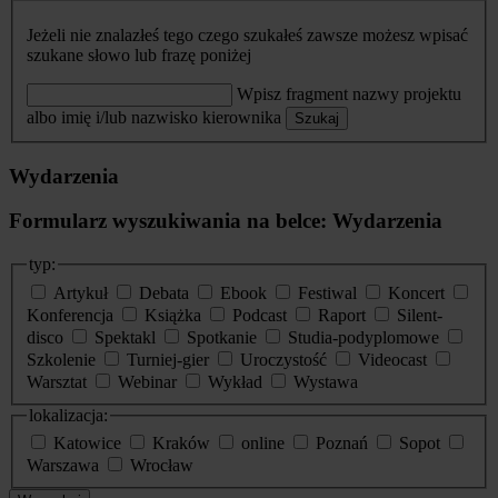
Jeżeli nie znalazłeś tego czego szukałeś zawsze możesz wpisać
szukane słowo lub frazę poniżej
Wpisz fragment nazwy projektu
albo imię i/lub nazwisko kierownika
Szukaj
Wydarzenia
Formularz wyszukiwania na belce: Wydarzenia
typ:
Artykuł
Debata
Ebook
Festiwal
Koncert
Konferencja
Książka
Podcast
Raport
Silent-
disco
Spektakl
Spotkanie
Studia-podyplomowe
Szkolenie
Turniej-gier
Uroczystość
Videocast
Warsztat
Webinar
Wykład
Wystawa
lokalizacja:
Katowice
Kraków
online
Poznań
Sopot
Warszawa
Wrocław