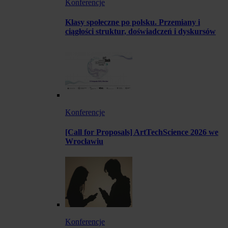
Konferencje
Klasy społeczne po polsku. Przemiany i
ciągłości struktur, doświadczeń i dyskursów
Konferencje
[Call for Proposals] ArtTechScience 2026 we
Wrocławiu
Konferencje