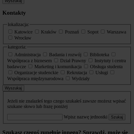
Wyszukaj
Kontakty
lokalizacja:
Katowice
Kraków
Poznań
Sopot
Warszawa
Wrocław
kategoria:
Administracja
Badania i rozwój
Biblioteka
Współpraca z biznesem
Dział Prawny
Instytuty i centra
badawcze
Marketing i komunikacja
Obsługa studenta
Organizacje studenckie
Rekrutacja
Usługi
Współpraca międzynarodowa
Wydziały
Wyszukaj
Jeżeli nie znalazłeś tego czego szukałeś zawsze możesz wpisać
szukane słowo lub frazę poniżej
Wpisz nazwę jednostki
Szukaj
Szukasz czegoś zupełnie innego? Sprawdź, może się