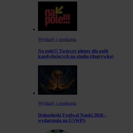
Wykłady i spotkania
Na pole!!! Twórczy plener dla osób
kandydujących na studia (dogrywka)
Wykłady i spotkania
Dolnośląski Festiwal Nauki 2026 –
wydarzenia na USWPS