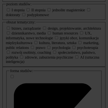
poziom studiów:
I stopnia
II stopnia
jednolite magisterskie
doktoraty
podyplomowe
obszar tematyczny:
biznes, zarządzanie
design, projektowanie, architektura
dziennikarstwo, media
human resources
UX,
informatyka, nowe technologie
języki obce, komunikacja
międzykulturowa
kultura, literatura, sztuka
marketing,
public relations
prawo
psychologia
psychoterapia
rozwój osobisty, coaching
społeczeństwo, państwo,
polityka
zdrowie, zaburzenia psychiczne
AI (sztuczna
inteligencja)
dodatkowe
forma studiów:
informacje
o
studiach