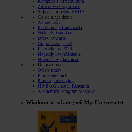
Kampusy i infrastruktura
Zrównoważony rozwój
Sojusz europejski ERUA
Co się u nas dzieje
Aktualności
Konferencje i seminaria
Wykłady i spotkania
Drzwi Otwarte
Co po licencjacie?
Kurs Matura 2026
Nagrody i wyróżnienia
Nowości wydawnicze
Dołącz do nas
Oferty pracy
Pion akademicki
Pion organizacyjny
HR Excellence in Research
Akademicki Program Stażowy
Wiadomości z kategorii
My, Uniwersytet