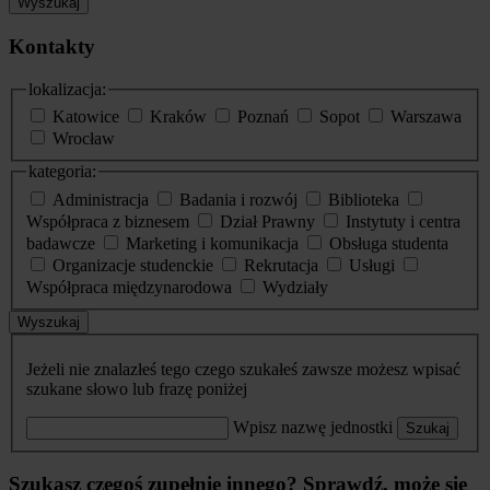
Wyszukaj
Kontakty
lokalizacja:
Katowice
Kraków
Poznań
Sopot
Warszawa
Wrocław
kategoria:
Administracja
Badania i rozwój
Biblioteka
Współpraca z biznesem
Dział Prawny
Instytuty i centra
badawcze
Marketing i komunikacja
Obsługa studenta
Organizacje studenckie
Rekrutacja
Usługi
Współpraca międzynarodowa
Wydziały
Wyszukaj
Jeżeli nie znalazłeś tego czego szukałeś zawsze możesz wpisać
szukane słowo lub frazę poniżej
Wpisz nazwę jednostki
Szukaj
Szukasz czegoś zupełnie innego? Sprawdź, może się