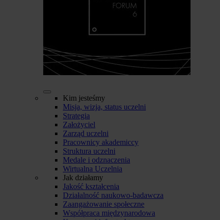
Kim jesteśmy
Misja, wizja, status uczelni
Strategia
Założyciel
Zarząd uczelni
Pracownicy akademiccy
Struktura uczelni
Medale i odznaczenia
Wirtualna Uczelnia
Jak działamy
Jakość kształcenia
Działalność naukowo-badawcza
Zaangażowanie społeczne
Współpraca międzynarodowa