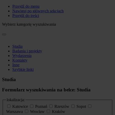
Przejdź do menu
Nawiguj po głównych sekcjach
Przejdź do treści
Wybierz kategorię wyszukiwania
Studia
Badania i projekty
Wydarzenia
Kontakty
Inne
Szybkie linki
Studia
Formularz wyszukiwania na belce: Studia
lokalizacja:
Katowice
Poznań
Rzeszów
Sopot
Warszawa
Wrocław
Kraków