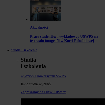
Aktualności
Prace studentów i wykładowcy USWPS na
festiwalu fotografii w Korei Południowej
Studia i szkolenia
Studia
i szkolenia
wydziały Uniwersytetu SWPS
Jakie studia wybrać?
Zapraszamy na Drzwi Otwarte