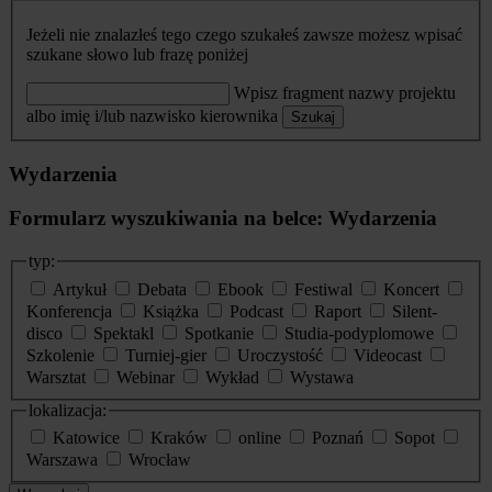
Jeżeli nie znalazłeś tego czego szukałeś zawsze możesz wpisać
szukane słowo lub frazę poniżej
Wpisz fragment nazwy projektu
albo imię i/lub nazwisko kierownika
Szukaj
Wydarzenia
Formularz wyszukiwania na belce: Wydarzenia
typ:
Artykuł
Debata
Ebook
Festiwal
Koncert
Konferencja
Książka
Podcast
Raport
Silent-
disco
Spektakl
Spotkanie
Studia-podyplomowe
Szkolenie
Turniej-gier
Uroczystość
Videocast
Warsztat
Webinar
Wykład
Wystawa
lokalizacja:
Katowice
Kraków
online
Poznań
Sopot
Warszawa
Wrocław