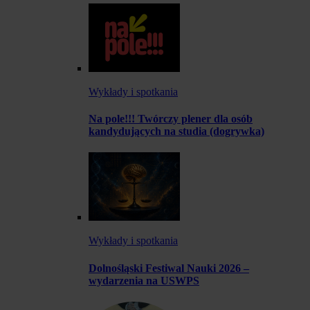
Wykłady i spotkania
Na pole!!! Twórczy plener dla osób
kandydujących na studia (dogrywka)
Wykłady i spotkania
Dolnośląski Festiwal Nauki 2026 –
wydarzenia na USWPS