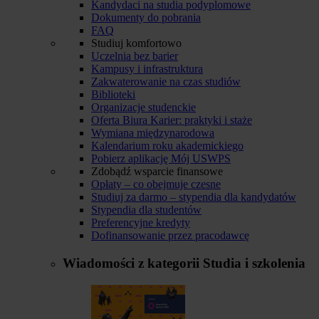
Kandydaci na studia podyplomowe
Dokumenty do pobrania
FAQ
Studiuj komfortowo
Uczelnia bez barier
Kampusy i infrastruktura
Zakwaterowanie na czas studiów
Biblioteki
Organizacje studenckie
Oferta Biura Karier: praktyki i staże
Wymiana międzynarodowa
Kalendarium roku akademickiego
Pobierz aplikację Mój USWPS
Zdobądź wsparcie finansowe
Opłaty – co obejmuje czesne
Studiuj za darmo – stypendia dla kandydatów
Stypendia dla studentów
Preferencyjne kredyty
Dofinansowanie przez pracodawcę
Wiadomości z kategorii
Studia i szkolenia