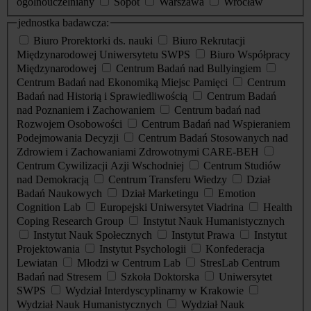
ogólnouczelniany
Sopot
Warszawa
Wrocław
jednostka badawcza:
Biuro Prorektorki ds. nauki
Biuro Rekrutacji
Międzynarodowej Uniwersytetu SWPS
Biuro Współpracy
Międzynarodowej
Centrum Badań nad Bullyingiem
Centrum Badań nad Ekonomiką Miejsc Pamięci
Centrum
Badań nad Historią i Sprawiedliwością
Centrum Badań
nad Poznaniem i Zachowaniem
Centrum badań nad
Rozwojem Osobowości
Centrum Badań nad Wspieraniem
Podejmowania Decyzji
Centrum Badań Stosowanych nad
Zdrowiem i Zachowaniami Zdrowotnymi CARE-BEH
Centrum Cywilizacji Azji Wschodniej
Centrum Studiów
nad Demokracją
Centrum Transferu Wiedzy
Dział
Badań Naukowych
Dział Marketingu
Emotion
Cognition Lab
Europejski Uniwersytet Viadrina
Health
Coping Research Group
Instytut Nauk Humanistycznych
Instytut Nauk Społecznych
Instytut Prawa
Instytut
Projektowania
Instytut Psychologii
Konfederacja
Lewiatan
Młodzi w Centrum Lab
StresLab Centrum
Badań nad Stresem
Szkoła Doktorska
Uniwersytet
SWPS
Wydział Interdyscyplinarny w Krakowie
Wydział Nauk Humanistycznych
Wydział Nauk