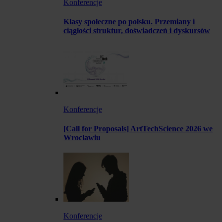
Konferencje
Klasy społeczne po polsku. Przemiany i
ciągłości struktur, doświadczeń i dyskursów
Konferencje
[Call for Proposals] ArtTechScience 2026 we
Wrocławiu
Konferencje