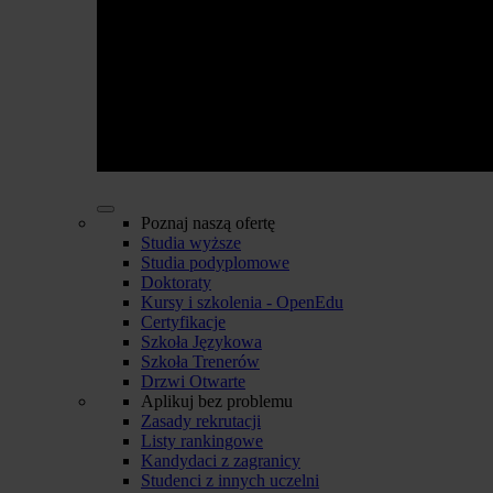
Poznaj naszą ofertę
Studia wyższe
Studia podyplomowe
Doktoraty
Kursy i szkolenia - OpenEdu
Certyfikacje
Szkoła Językowa
Szkoła Trenerów
Drzwi Otwarte
Aplikuj bez problemu
Zasady rekrutacji
Listy rankingowe
Kandydaci z zagranicy
Studenci z innych uczelni