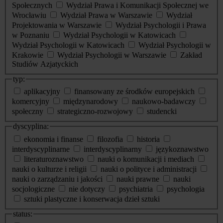
Społecznych
Wydział Prawa i Komunikacji Społecznej we
Wrocławiu
Wydział Prawa w Warszawie
Wydział
Projektowania w Warszawie
Wydział Psychologii i Prawa
w Poznaniu
Wydział Psychologii w Katowicach
Wydział Psychologii w Katowicach
Wydział Psychologii w
Krakowie
Wydział Psychologii w Warszawie
Zakład
Studiów Azjatyckich
typ:
aplikacyjny
finansowany ze środków europejskich
komercyjny
międzynarodowy
naukowo-badawczy
społeczny
strategiczno-rozwojowy
studencki
dyscyplina:
ekonomia i finanse
filozofia
historia
interdyscyplinarne
interdyscyplinarny
językoznawstwo
literaturoznawstwo
nauki o komunikacji i mediach
nauki o kulturze i religii
nauki o polityce i administracji
nauki o zarządzaniu i jakości
nauki prawne
nauki
socjologiczne
nie dotyczy
psychiatria
psychologia
sztuki plastyczne i konserwacja dzieł sztuki
status: