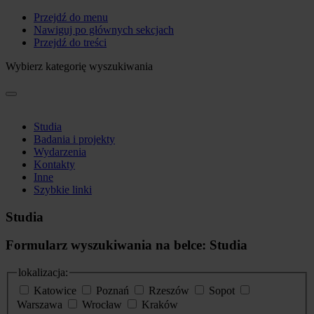
Przejdź do menu
Nawiguj po głównych sekcjach
Przejdź do treści
Wybierz kategorię wyszukiwania
Studia
Badania i projekty
Wydarzenia
Kontakty
Inne
Szybkie linki
Studia
Formularz wyszukiwania na belce: Studia
lokalizacja:
Katowice
Poznań
Rzeszów
Sopot
Warszawa
Wrocław
Kraków