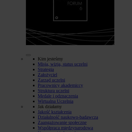
Kim jesteśmy
Misja, wizja, status uczelni
Strategia
Założyciel
Zarząd uczelni
Pracownicy akademiccy
Struktura uczelni
Medale i odznaczenia
Wirtualna Uczelnia
Jak działamy
Jakość kształcenia
Działalność naukowo-badawcza
Zaangażowanie społeczne
Współpraca międzynarodowa