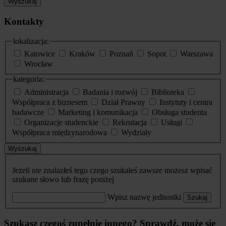
Wyszukaj
Kontakty
lokalizacja:
Katowice
Kraków
Poznań
Sopot
Warszawa
Wrocław
kategoria:
Administracja
Badania i rozwój
Biblioteka
Współpraca z biznesem
Dział Prawny
Instytuty i centra
badawcze
Marketing i komunikacja
Obsługa studenta
Organizacje studenckie
Rekrutacja
Usługi
Współpraca międzynarodowa
Wydziały
Wyszukaj
Jeżeli nie znalazłeś tego czego szukałeś zawsze możesz wpisać
szukane słowo lub frazę poniżej
Wpisz nazwę jednostki
Szukaj
Szukasz czegoś zupełnie innego? Sprawdź, może się