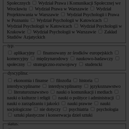
Społecznych
Wydział Prawa i Komunikacji Społecznej we
Wrocławiu
Wydział Prawa w Warszawie
Wydział
Projektowania w Warszawie
Wydział Psychologii i Prawa
w Poznaniu
Wydział Psychologii w Katowicach
Wydział Psychologii w Katowicach
Wydział Psychologii w
Krakowie
Wydział Psychologii w Warszawie
Zakład
Studiów Azjatyckich
typ:
aplikacyjny
finansowany ze środków europejskich
komercyjny
międzynarodowy
naukowo-badawczy
społeczny
strategiczno-rozwojowy
studencki
dyscyplina:
ekonomia i finanse
filozofia
historia
interdyscyplinarne
interdyscyplinarny
językoznawstwo
literaturoznawstwo
nauki o komunikacji i mediach
nauki o kulturze i religii
nauki o polityce i administracji
nauki o zarządzaniu i jakości
nauki prawne
nauki
socjologiczne
nie dotyczy
psychiatria
psychologia
sztuki plastyczne i konserwacja dzieł sztuki
status: