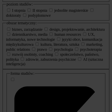
poziom studiów:
I stopnia
II stopnia
jednolite magisterskie
doktoraty
podyplomowe
obszar tematyczny:
biznes, zarządzanie
design, projektowanie, architektura
dziennikarstwo, media
human resources
UX,
informatyka, nowe technologie
języki obce, komunikacja
międzykulturowa
kultura, literatura, sztuka
marketing,
public relations
prawo
psychologia
psychoterapia
rozwój osobisty, coaching
społeczeństwo, państwo,
polityka
zdrowie, zaburzenia psychiczne
AI (sztuczna
inteligencja)
dodatkowe
forma studiów:
informacje
o
studiach