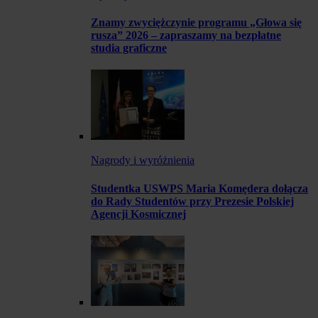
Znamy zwyciężczynie programu „Głowa się
rusza” 2026 – zapraszamy na bezpłatne
studia graficzne
Nagrody i wyróżnienia
Studentka USWPS Maria Komędera dołącza
do Rady Studentów przy Prezesie Polskiej
Agencji Kosmicznej