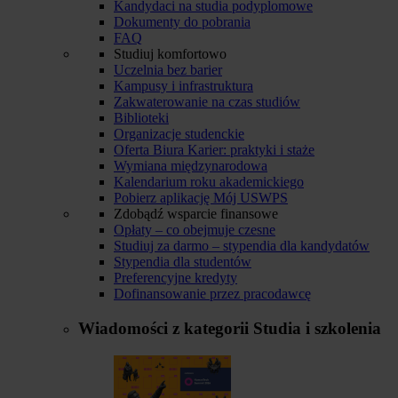
Kandydaci na studia podyplomowe
Dokumenty do pobrania
FAQ
Studiuj komfortowo
Uczelnia bez barier
Kampusy i infrastruktura
Zakwaterowanie na czas studiów
Biblioteki
Organizacje studenckie
Oferta Biura Karier: praktyki i staże
Wymiana międzynarodowa
Kalendarium roku akademickiego
Pobierz aplikację Mój USWPS
Zdobądź wsparcie finansowe
Opłaty – co obejmuje czesne
Studiuj za darmo – stypendia dla kandydatów
Stypendia dla studentów
Preferencyjne kredyty
Dofinansowanie przez pracodawcę
Wiadomości z kategorii
Studia i szkolenia