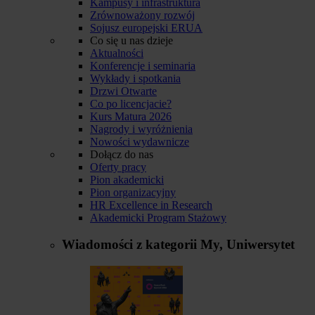
Kampusy i infrastruktura
Zrównoważony rozwój
Sojusz europejski ERUA
Co się u nas dzieje
Aktualności
Konferencje i seminaria
Wykłady i spotkania
Drzwi Otwarte
Co po licencjacie?
Kurs Matura 2026
Nagrody i wyróżnienia
Nowości wydawnicze
Dołącz do nas
Oferty pracy
Pion akademicki
Pion organizacyjny
HR Excellence in Research
Akademicki Program Stażowy
Wiadomości z kategorii
My, Uniwersytet