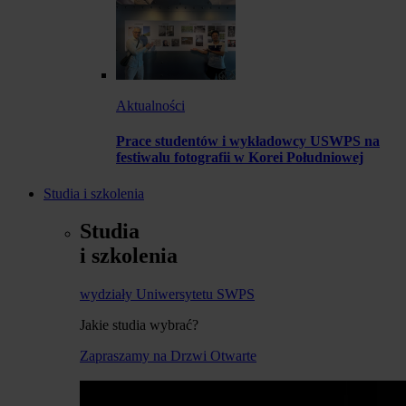
Aktualności
Prace studentów i wykładowcy USWPS na
festiwalu fotografii w Korei Południowej
Studia i szkolenia
Studia
i szkolenia
wydziały Uniwersytetu SWPS
Jakie studia wybrać?
Zapraszamy na Drzwi Otwarte