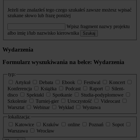
Jeżeli nie znalazłeś tego czego szukałeś zawsze możesz wpisać
szukane słowo lub frazę poniżej
Wpisz fragment nazwy projektu
albo imię i/lub nazwisko kierownika
Szukaj
Wydarzenia
Formularz wyszukiwania na belce: Wydarzenia
typ:
Artykuł
Debata
Ebook
Festiwal
Koncert
Konferencja
Książka
Podcast
Raport
Silent-
disco
Spektakl
Spotkanie
Studia-podyplomowe
Szkolenie
Turniej-gier
Uroczystość
Videocast
Warsztat
Webinar
Wykład
Wystawa
lokalizacja:
Katowice
Kraków
online
Poznań
Sopot
Warszawa
Wrocław