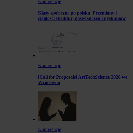
Konferencje
Klasy społeczne po polsku. Przemiany i
ciągłości struktur, doświadczeń i dyskursów
Konferencje
[Call for Proposals] ArtTechScience 2026 we
Wrocławiu
Konferencje