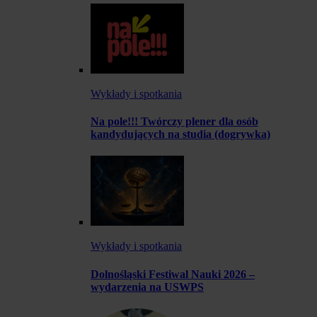
Wykłady i spotkania
Na pole!!! Twórczy plener dla osób
kandydujących na studia (dogrywka)
Wykłady i spotkania
Dolnośląski Festiwal Nauki 2026 –
wydarzenia na USWPS