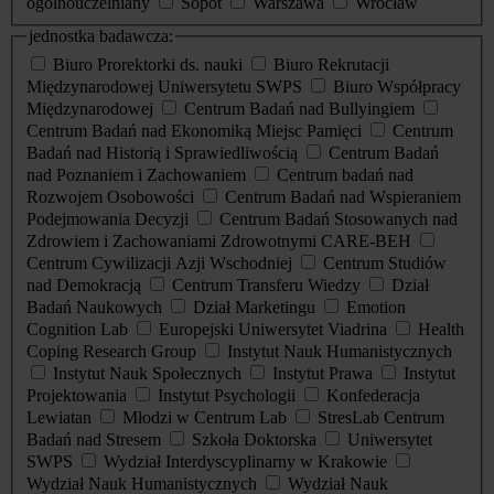
ogólnouczelniany
Sopot
Warszawa
Wrocław
jednostka badawcza:
Biuro Prorektorki ds. nauki
Biuro Rekrutacji
Międzynarodowej Uniwersytetu SWPS
Biuro Współpracy
Międzynarodowej
Centrum Badań nad Bullyingiem
Centrum Badań nad Ekonomiką Miejsc Pamięci
Centrum
Badań nad Historią i Sprawiedliwością
Centrum Badań
nad Poznaniem i Zachowaniem
Centrum badań nad
Rozwojem Osobowości
Centrum Badań nad Wspieraniem
Podejmowania Decyzji
Centrum Badań Stosowanych nad
Zdrowiem i Zachowaniami Zdrowotnymi CARE-BEH
Centrum Cywilizacji Azji Wschodniej
Centrum Studiów
nad Demokracją
Centrum Transferu Wiedzy
Dział
Badań Naukowych
Dział Marketingu
Emotion
Cognition Lab
Europejski Uniwersytet Viadrina
Health
Coping Research Group
Instytut Nauk Humanistycznych
Instytut Nauk Społecznych
Instytut Prawa
Instytut
Projektowania
Instytut Psychologii
Konfederacja
Lewiatan
Młodzi w Centrum Lab
StresLab Centrum
Badań nad Stresem
Szkoła Doktorska
Uniwersytet
SWPS
Wydział Interdyscyplinarny w Krakowie
Wydział Nauk Humanistycznych
Wydział Nauk