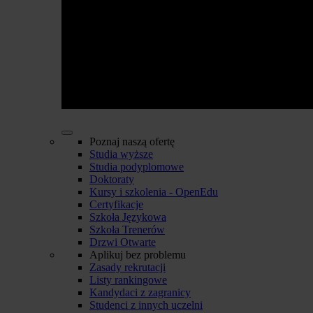
Poznaj naszą ofertę
Studia wyższe
Studia podyplomowe
Doktoraty
Kursy i szkolenia - OpenEdu
Certyfikacje
Szkoła Językowa
Szkoła Trenerów
Drzwi Otwarte
Aplikuj bez problemu
Zasady rekrutacji
Listy rankingowe
Kandydaci z zagranicy
Studenci z innych uczelni