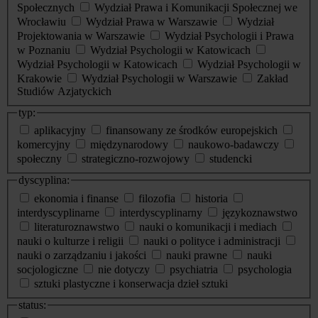
Społecznych
Wydział Prawa i Komunikacji Społecznej we
Wrocławiu
Wydział Prawa w Warszawie
Wydział
Projektowania w Warszawie
Wydział Psychologii i Prawa
w Poznaniu
Wydział Psychologii w Katowicach
Wydział Psychologii w Katowicach
Wydział Psychologii w
Krakowie
Wydział Psychologii w Warszawie
Zakład
Studiów Azjatyckich
typ:
aplikacyjny
finansowany ze środków europejskich
komercyjny
międzynarodowy
naukowo-badawczy
społeczny
strategiczno-rozwojowy
studencki
dyscyplina:
ekonomia i finanse
filozofia
historia
interdyscyplinarne
interdyscyplinarny
językoznawstwo
literaturoznawstwo
nauki o komunikacji i mediach
nauki o kulturze i religii
nauki o polityce i administracji
nauki o zarządzaniu i jakości
nauki prawne
nauki
socjologiczne
nie dotyczy
psychiatria
psychologia
sztuki plastyczne i konserwacja dzieł sztuki
status: