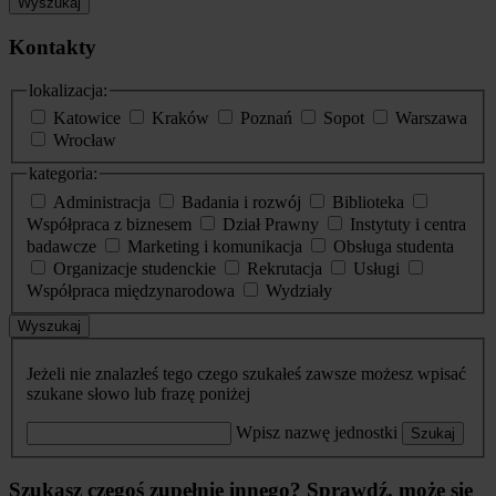
Wyszukaj
Kontakty
lokalizacja:
Katowice
Kraków
Poznań
Sopot
Warszawa
Wrocław
kategoria:
Administracja
Badania i rozwój
Biblioteka
Współpraca z biznesem
Dział Prawny
Instytuty i centra
badawcze
Marketing i komunikacja
Obsługa studenta
Organizacje studenckie
Rekrutacja
Usługi
Współpraca międzynarodowa
Wydziały
Wyszukaj
Jeżeli nie znalazłeś tego czego szukałeś zawsze możesz wpisać
szukane słowo lub frazę poniżej
Wpisz nazwę jednostki
Szukaj
Szukasz czegoś zupełnie innego? Sprawdź, może się