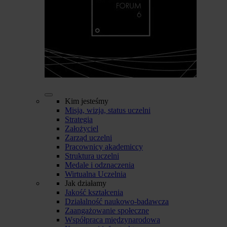
Kim jesteśmy
Misja, wizja, status uczelni
Strategia
Założyciel
Zarząd uczelni
Pracownicy akademiccy
Struktura uczelni
Medale i odznaczenia
Wirtualna Uczelnia
Jak działamy
Jakość kształcenia
Działalność naukowo-badawcza
Zaangażowanie społeczne
Współpraca międzynarodowa