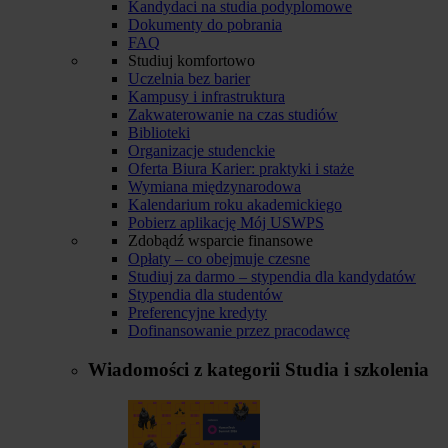
Kandydaci na studia podyplomowe
Dokumenty do pobrania
FAQ
Studiuj komfortowo
Uczelnia bez barier
Kampusy i infrastruktura
Zakwaterowanie na czas studiów
Biblioteki
Organizacje studenckie
Oferta Biura Karier: praktyki i staże
Wymiana międzynarodowa
Kalendarium roku akademickiego
Pobierz aplikację Mój USWPS
Zdobądź wsparcie finansowe
Opłaty – co obejmuje czesne
Studiuj za darmo – stypendia dla kandydatów
Stypendia dla studentów
Preferencyjne kredyty
Dofinansowanie przez pracodawcę
Wiadomości z kategorii
Studia i szkolenia