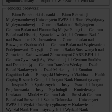
ogólnouczelniany
Sopot
Warszawa
Wrocław
jednostka badawcza:
Biuro Prorektorki ds. nauki
Biuro Rekrutacji
Międzynarodowej Uniwersytetu SWPS
Biuro Współpracy
Międzynarodowej
Centrum Badań nad Bullyingiem
Centrum Badań nad Ekonomiką Miejsc Pamięci
Centrum
Badań nad Historią i Sprawiedliwością
Centrum Badań
nad Poznaniem i Zachowaniem
Centrum badań nad
Rozwojem Osobowości
Centrum Badań nad Wspieraniem
Podejmowania Decyzji
Centrum Badań Stosowanych nad
Zdrowiem i Zachowaniami Zdrowotnymi CARE-BEH
Centrum Cywilizacji Azji Wschodniej
Centrum Studiów
nad Demokracją
Centrum Transferu Wiedzy
Dział
Badań Naukowych
Dział Marketingu
Emotion
Cognition Lab
Europejski Uniwersytet Viadrina
Health
Coping Research Group
Instytut Nauk Humanistycznych
Instytut Nauk Społecznych
Instytut Prawa
Instytut
Projektowania
Instytut Psychologii
Konfederacja
Lewiatan
Młodzi w Centrum Lab
StresLab Centrum
Badań nad Stresem
Szkoła Doktorska
Uniwersytet
SWPS
Wydział Interdyscyplinarny w Krakowie
Wydział Nauk Humanistycznych
Wydział Nauk