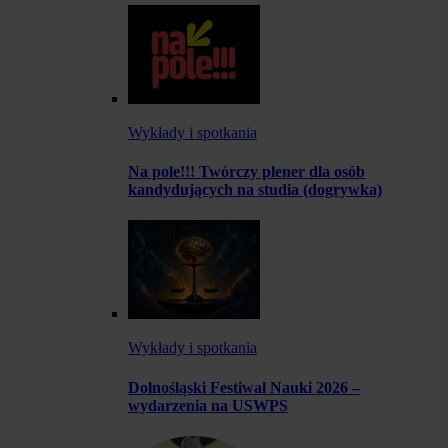
Wykłady i spotkania
Na pole!!! Twórczy plener dla osób
kandydujących na studia (dogrywka)
Wykłady i spotkania
Dolnośląski Festiwal Nauki 2026 –
wydarzenia na USWPS