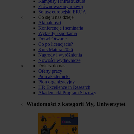
Kampusy i infrastruktura
Zrównoważony rozwój
Sojusz europejski ERUA
Co się u nas dzieje
Aktualności
Konferencje i seminaria
Wykłady i spotkania
Drzwi Otwarte
Co po licencjacie?
Kurs Matura 2026
Nagrody i wyróżnienia
Nowości wydawnicze
Dołącz do nas
Oferty pracy
Pion akademicki
Pion organizacyjny
HR Excellence in Research
Akademicki Program Stażowy
Wiadomości z kategorii
My, Uniwersytet