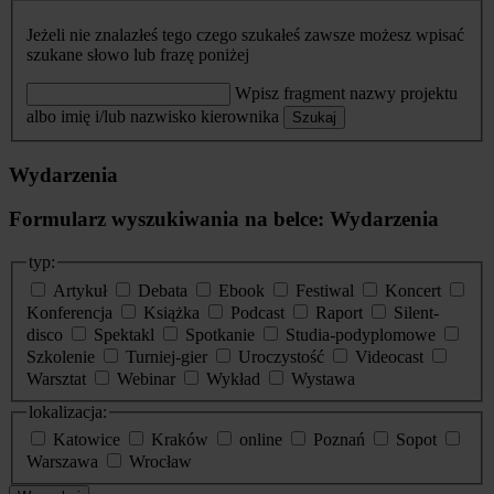
Jeżeli nie znalazłeś tego czego szukałeś zawsze możesz wpisać
szukane słowo lub frazę poniżej
Wpisz fragment nazwy projektu
albo imię i/lub nazwisko kierownika
Szukaj
Wydarzenia
Formularz wyszukiwania na belce: Wydarzenia
typ:
Artykuł
Debata
Ebook
Festiwal
Koncert
Konferencja
Książka
Podcast
Raport
Silent-
disco
Spektakl
Spotkanie
Studia-podyplomowe
Szkolenie
Turniej-gier
Uroczystość
Videocast
Warsztat
Webinar
Wykład
Wystawa
lokalizacja:
Katowice
Kraków
online
Poznań
Sopot
Warszawa
Wrocław