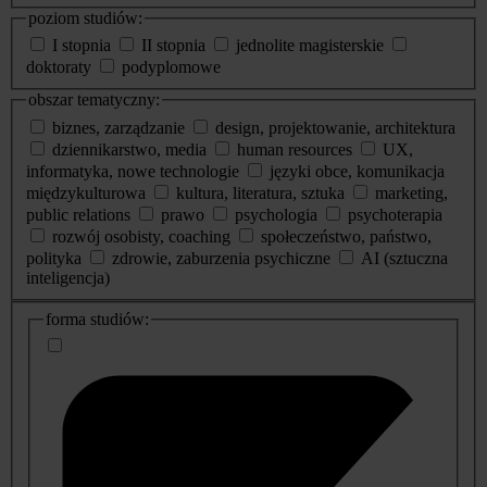
poziom studiów:
I stopnia
II stopnia
jednolite magisterskie
doktoraty
podyplomowe
obszar tematyczny:
biznes, zarządzanie
design, projektowanie, architektura
dziennikarstwo, media
human resources
UX,
informatyka, nowe technologie
języki obce, komunikacja
międzykulturowa
kultura, literatura, sztuka
marketing,
public relations
prawo
psychologia
psychoterapia
rozwój osobisty, coaching
społeczeństwo, państwo,
polityka
zdrowie, zaburzenia psychiczne
AI (sztuczna
inteligencja)
dodatkowe
forma studiów:
informacje
o
studiach