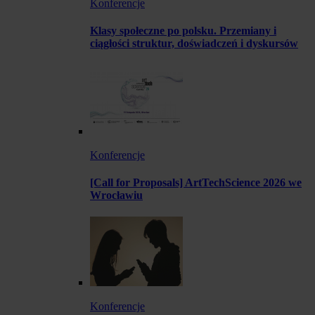
Konferencje
Klasy społeczne po polsku. Przemiany i
ciągłości struktur, doświadczeń i dyskursów
Konferencje
[Call for Proposals] ArtTechScience 2026 we
Wrocławiu
Konferencje