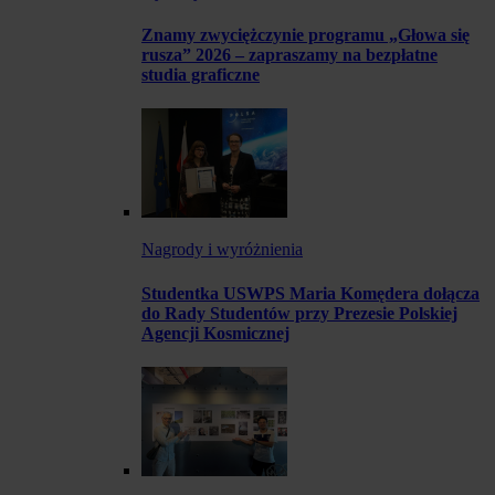
Znamy zwyciężczynie programu „Głowa się
rusza” 2026 – zapraszamy na bezpłatne
studia graficzne
Nagrody i wyróżnienia
Studentka USWPS Maria Komędera dołącza
do Rady Studentów przy Prezesie Polskiej
Agencji Kosmicznej