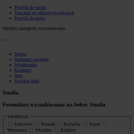
Przejdź do menu
Nawiguj po głównych sekcjach
Przejdź do treści
Wybierz kategorię wyszukiwania
Studia
Badania i projekty
Wydarzenia
Kontakty
Inne
Szybkie linki
Studia
Formularz wyszukiwania na belce: Studia
lokalizacja:
Katowice
Poznań
Rzeszów
Sopot
Warszawa
Wrocław
Kraków