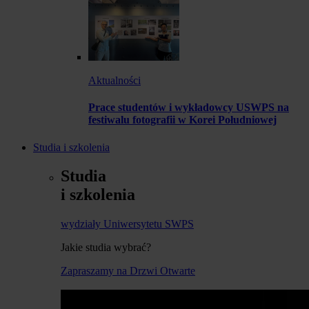
Aktualności
Prace studentów i wykładowcy USWPS na
festiwalu fotografii w Korei Południowej
Studia i szkolenia
Studia
i szkolenia
wydziały Uniwersytetu SWPS
Jakie studia wybrać?
Zapraszamy na Drzwi Otwarte