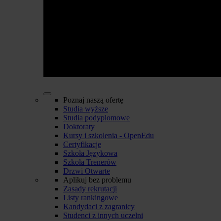
Poznaj naszą ofertę
Studia wyższe
Studia podyplomowe
Doktoraty
Kursy i szkolenia - OpenEdu
Certyfikacje
Szkoła Językowa
Szkoła Trenerów
Drzwi Otwarte
Aplikuj bez problemu
Zasady rekrutacji
Listy rankingowe
Kandydaci z zagranicy
Studenci z innych uczelni