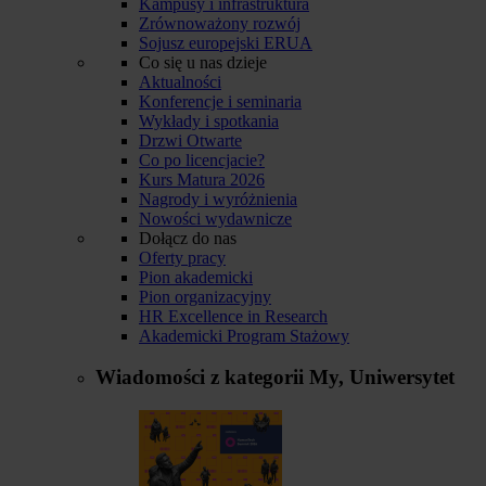
Kampusy i infrastruktura
Zrównoważony rozwój
Sojusz europejski ERUA
Co się u nas dzieje
Aktualności
Konferencje i seminaria
Wykłady i spotkania
Drzwi Otwarte
Co po licencjacie?
Kurs Matura 2026
Nagrody i wyróżnienia
Nowości wydawnicze
Dołącz do nas
Oferty pracy
Pion akademicki
Pion organizacyjny
HR Excellence in Research
Akademicki Program Stażowy
Wiadomości z kategorii
My, Uniwersytet