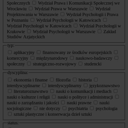
Społecznych
Wydział Prawa i Komunikacji Społecznej we
Wrocławiu
Wydział Prawa w Warszawie
Wydział
Projektowania w Warszawie
Wydział Psychologii i Prawa
w Poznaniu
Wydział Psychologii w Katowicach
Wydział Psychologii w Katowicach
Wydział Psychologii w
Krakowie
Wydział Psychologii w Warszawie
Zakład
Studiów Azjatyckich
typ:
aplikacyjny
finansowany ze środków europejskich
komercyjny
międzynarodowy
naukowo-badawczy
społeczny
strategiczno-rozwojowy
studencki
dyscyplina:
ekonomia i finanse
filozofia
historia
interdyscyplinarne
interdyscyplinarny
językoznawstwo
literaturoznawstwo
nauki o komunikacji i mediach
nauki o kulturze i religii
nauki o polityce i administracji
nauki o zarządzaniu i jakości
nauki prawne
nauki
socjologiczne
nie dotyczy
psychiatria
psychologia
sztuki plastyczne i konserwacja dzieł sztuki
status: