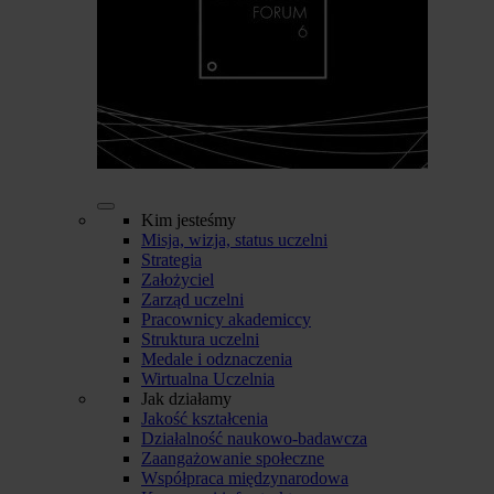
Kim jesteśmy
Misja, wizja, status uczelni
Strategia
Założyciel
Zarząd uczelni
Pracownicy akademiccy
Struktura uczelni
Medale i odznaczenia
Wirtualna Uczelnia
Jak działamy
Jakość kształcenia
Działalność naukowo-badawcza
Zaangażowanie społeczne
Współpraca międzynarodowa