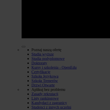
Poznaj naszą ofertę
Studia wyższe
Studia podyplomowe
Doktoraty
Kursy i szkolenia - OpenEdu
Certyfikacje
Szkoła Językowa
Szkoła Trenerów
Drzwi Otwarte
Aplikuj bez problemu
Zasady rekrutacji
Listy rankingowe
Kandydaci z zagranicy
Studenci z innych uczelni