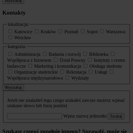
Wyszukaj
Kontakty
lokalizacja:
Katowice
Kraków
Poznań
Sopot
Warszawa
Wrocław
kategoria:
Administracja
Badania i rozwój
Biblioteka
Współpraca z biznesem
Dział Prawny
Instytuty i centra
badawcze
Marketing i komunikacja
Obsługa studenta
Organizacje studenckie
Rekrutacja
Usługi
Współpraca międzynarodowa
Wydziały
Wyszukaj
Jeżeli nie znalazłeś tego czego szukałeś zawsze możesz wpisać
szukane słowo lub frazę poniżej
Wpisz nazwę jednostki
Szukaj
Szukasz czegoś zupełnie innego? Sprawdź, może się