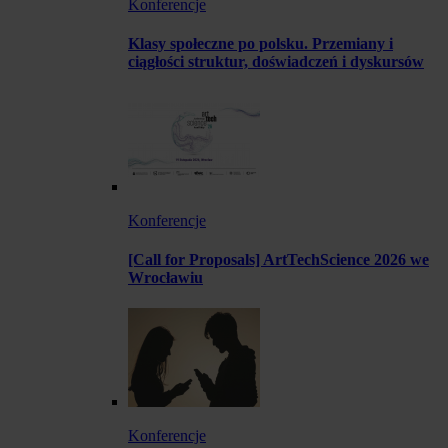
Konferencje
Klasy społeczne po polsku. Przemiany i
ciągłości struktur, doświadczeń i dyskursów
Konferencje
[Call for Proposals] ArtTechScience 2026 we
Wrocławiu
Konferencje