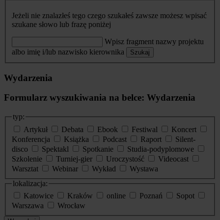
Jeżeli nie znalazłeś tego czego szukałeś zawsze możesz wpisać
szukane słowo lub frazę poniżej
Wpisz fragment nazwy projektu
albo imię i/lub nazwisko kierownika
Szukaj
Wydarzenia
Formularz wyszukiwania na belce: Wydarzenia
typ:
Artykuł
Debata
Ebook
Festiwal
Koncert
Konferencja
Książka
Podcast
Raport
Silent-
disco
Spektakl
Spotkanie
Studia-podyplomowe
Szkolenie
Turniej-gier
Uroczystość
Videocast
Warsztat
Webinar
Wykład
Wystawa
lokalizacja:
Katowice
Kraków
online
Poznań
Sopot
Warszawa
Wrocław