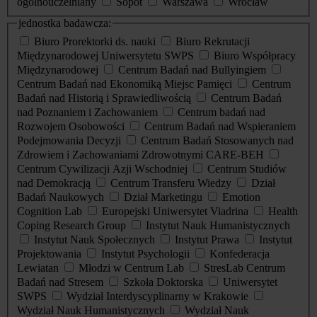
ogólnouczelniany
Sopot
Warszawa
Wrocław
jednostka badawcza:
Biuro Prorektorki ds. nauki
Biuro Rekrutacji
Międzynarodowej Uniwersytetu SWPS
Biuro Współpracy
Międzynarodowej
Centrum Badań nad Bullyingiem
Centrum Badań nad Ekonomiką Miejsc Pamięci
Centrum
Badań nad Historią i Sprawiedliwością
Centrum Badań
nad Poznaniem i Zachowaniem
Centrum badań nad
Rozwojem Osobowości
Centrum Badań nad Wspieraniem
Podejmowania Decyzji
Centrum Badań Stosowanych nad
Zdrowiem i Zachowaniami Zdrowotnymi CARE-BEH
Centrum Cywilizacji Azji Wschodniej
Centrum Studiów
nad Demokracją
Centrum Transferu Wiedzy
Dział
Badań Naukowych
Dział Marketingu
Emotion
Cognition Lab
Europejski Uniwersytet Viadrina
Health
Coping Research Group
Instytut Nauk Humanistycznych
Instytut Nauk Społecznych
Instytut Prawa
Instytut
Projektowania
Instytut Psychologii
Konfederacja
Lewiatan
Młodzi w Centrum Lab
StresLab Centrum
Badań nad Stresem
Szkoła Doktorska
Uniwersytet
SWPS
Wydział Interdyscyplinarny w Krakowie
Wydział Nauk Humanistycznych
Wydział Nauk