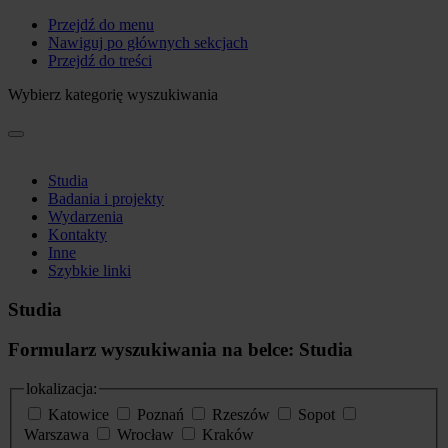
Przejdź do menu
Nawiguj po głównych sekcjach
Przejdź do treści
Wybierz kategorię wyszukiwania
Studia
Badania i projekty
Wydarzenia
Kontakty
Inne
Szybkie linki
Studia
Formularz wyszukiwania na belce: Studia
lokalizacja:
Katowice
Poznań
Rzeszów
Sopot
Warszawa
Wrocław
Kraków