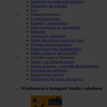
Kandydaci na studia podyplomowe
Dokumenty do pobrania
FAQ
Studiuj komfortowo
Uczelnia bez barier
Kampusy i infrastruktura
Zakwaterowanie na czas studiów
Biblioteki
Organizacje studenckie
Oferta Biura Karier: praktyki i staże
Wymiana międzynarodowa
Kalendarium roku akademickiego
Pobierz aplikację Mój USWPS
Zdobądź wsparcie finansowe
Opłaty – co obejmuje czesne
Studiuj za darmo – stypendia dla kandydatów
Stypendia dla studentów
Preferencyjne kredyty
Dofinansowanie przez pracodawcę
Wiadomości z kategorii
Studia i szkolenia