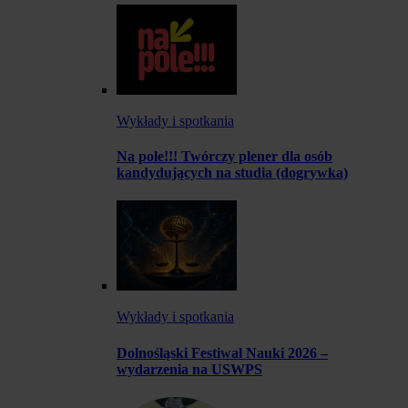
Wykłady i spotkania
Na pole!!! Twórczy plener dla osób
kandydujących na studia (dogrywka)
Wykłady i spotkania
Dolnośląski Festiwal Nauki 2026 –
wydarzenia na USWPS