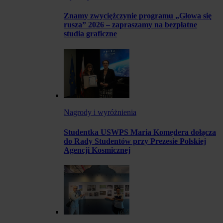
Znamy zwyciężczynie programu „Głowa się
rusza” 2026 – zapraszamy na bezpłatne
studia graficzne
Nagrody i wyróżnienia
Studentka USWPS Maria Komędera dołącza
do Rady Studentów przy Prezesie Polskiej
Agencji Kosmicznej