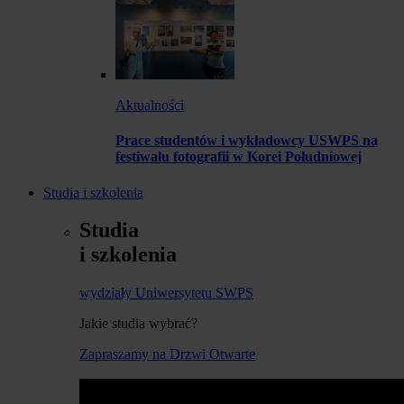
Aktualności
Prace studentów i wykładowcy USWPS na
festiwalu fotografii w Korei Południowej
Studia i szkolenia
Studia
i szkolenia
wydziały Uniwersytetu SWPS
Jakie studia wybrać?
Zapraszamy na Drzwi Otwarte