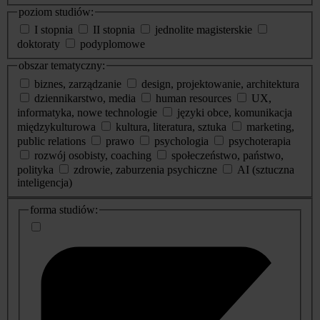
poziom studiów:
I stopnia
II stopnia
jednolite magisterskie
doktoraty
podyplomowe
obszar tematyczny:
biznes, zarządzanie
design, projektowanie, architektura
dziennikarstwo, media
human resources
UX,
informatyka, nowe technologie
języki obce, komunikacja
międzykulturowa
kultura, literatura, sztuka
marketing,
public relations
prawo
psychologia
psychoterapia
rozwój osobisty, coaching
społeczeństwo, państwo,
polityka
zdrowie, zaburzenia psychiczne
AI (sztuczna
inteligencja)
dodatkowe
forma studiów:
informacje
o
studiach