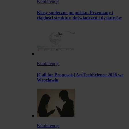
Konferencje
Klasy społeczne po polsku. Przemiany i
ciągłości struktur, doświadczeń i dyskursów
Konferencje
[Call for Proposals] ArtTechScience 2026 we
Wrocławiu
Konferencje