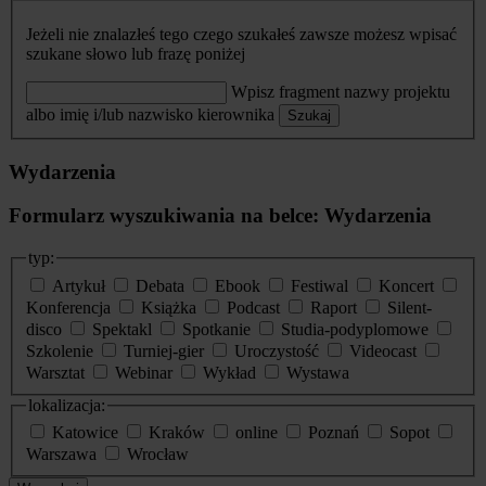
Jeżeli nie znalazłeś tego czego szukałeś zawsze możesz wpisać
szukane słowo lub frazę poniżej
Wpisz fragment nazwy projektu
albo imię i/lub nazwisko kierownika
Szukaj
Wydarzenia
Formularz wyszukiwania na belce: Wydarzenia
typ:
Artykuł
Debata
Ebook
Festiwal
Koncert
Konferencja
Książka
Podcast
Raport
Silent-
disco
Spektakl
Spotkanie
Studia-podyplomowe
Szkolenie
Turniej-gier
Uroczystość
Videocast
Warsztat
Webinar
Wykład
Wystawa
lokalizacja:
Katowice
Kraków
online
Poznań
Sopot
Warszawa
Wrocław