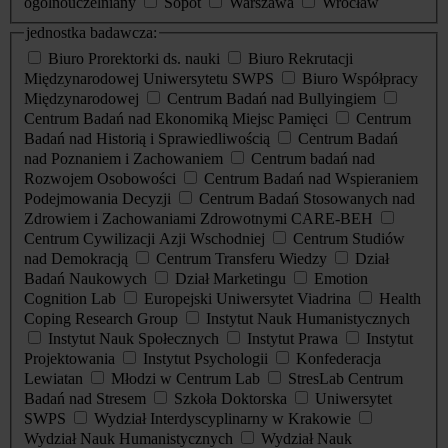
ogólnouczelniany
Sopot
Warszawa
Wrocław
jednostka badawcza:
Biuro Prorektorki ds. nauki
Biuro Rekrutacji
Międzynarodowej Uniwersytetu SWPS
Biuro Współpracy
Międzynarodowej
Centrum Badań nad Bullyingiem
Centrum Badań nad Ekonomiką Miejsc Pamięci
Centrum
Badań nad Historią i Sprawiedliwością
Centrum Badań
nad Poznaniem i Zachowaniem
Centrum badań nad
Rozwojem Osobowości
Centrum Badań nad Wspieraniem
Podejmowania Decyzji
Centrum Badań Stosowanych nad
Zdrowiem i Zachowaniami Zdrowotnymi CARE-BEH
Centrum Cywilizacji Azji Wschodniej
Centrum Studiów
nad Demokracją
Centrum Transferu Wiedzy
Dział
Badań Naukowych
Dział Marketingu
Emotion
Cognition Lab
Europejski Uniwersytet Viadrina
Health
Coping Research Group
Instytut Nauk Humanistycznych
Instytut Nauk Społecznych
Instytut Prawa
Instytut
Projektowania
Instytut Psychologii
Konfederacja
Lewiatan
Młodzi w Centrum Lab
StresLab Centrum
Badań nad Stresem
Szkoła Doktorska
Uniwersytet
SWPS
Wydział Interdyscyplinarny w Krakowie
Wydział Nauk Humanistycznych
Wydział Nauk