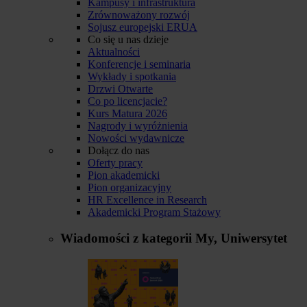
Kampusy i infrastruktura
Zrównoważony rozwój
Sojusz europejski ERUA
Co się u nas dzieje
Aktualności
Konferencje i seminaria
Wykłady i spotkania
Drzwi Otwarte
Co po licencjacie?
Kurs Matura 2026
Nagrody i wyróżnienia
Nowości wydawnicze
Dołącz do nas
Oferty pracy
Pion akademicki
Pion organizacyjny
HR Excellence in Research
Akademicki Program Stażowy
Wiadomości z kategorii
My, Uniwersytet