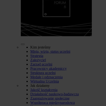
Kim jesteśmy
Misja, wizja, status uczelni
Strategia
Założyciel
Zarząd uczelni
Pracownicy akademiccy
Struktura uczelni
Medale i odznaczenia
Wirtualna Uczelnia
Jak działamy
Jakość kształcenia
Działalność naukowo-badawcza
Zaangażowanie społeczne
Współpraca międzynarodowa