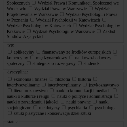
Społecznych
Wydział Prawa i Komunikacji Społecznej we
Wrocławiu
Wydział Prawa w Warszawie
Wydział
Projektowania w Warszawie
Wydział Psychologii i Prawa
w Poznaniu
Wydział Psychologii w Katowicach
Wydział Psychologii w Katowicach
Wydział Psychologii w
Krakowie
Wydział Psychologii w Warszawie
Zakład
Studiów Azjatyckich
typ:
aplikacyjny
finansowany ze środków europejskich
komercyjny
międzynarodowy
naukowo-badawczy
społeczny
strategiczno-rozwojowy
studencki
dyscyplina:
ekonomia i finanse
filozofia
historia
interdyscyplinarne
interdyscyplinarny
językoznawstwo
literaturoznawstwo
nauki o komunikacji i mediach
nauki o kulturze i religii
nauki o polityce i administracji
nauki o zarządzaniu i jakości
nauki prawne
nauki
socjologiczne
nie dotyczy
psychiatria
psychologia
sztuki plastyczne i konserwacja dzieł sztuki
status: