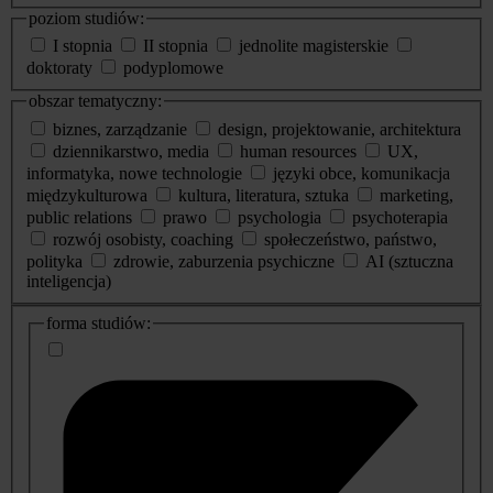
poziom studiów:
I stopnia
II stopnia
jednolite magisterskie
doktoraty
podyplomowe
obszar tematyczny:
biznes, zarządzanie
design, projektowanie, architektura
dziennikarstwo, media
human resources
UX,
informatyka, nowe technologie
języki obce, komunikacja
międzykulturowa
kultura, literatura, sztuka
marketing,
public relations
prawo
psychologia
psychoterapia
rozwój osobisty, coaching
społeczeństwo, państwo,
polityka
zdrowie, zaburzenia psychiczne
AI (sztuczna
inteligencja)
dodatkowe
forma studiów:
informacje
o
studiach