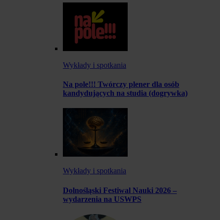
Wykłady i spotkania
Na pole!!! Twórczy plener dla osób
kandydujących na studia (dogrywka)
Wykłady i spotkania
Dolnośląski Festiwal Nauki 2026 –
wydarzenia na USWPS