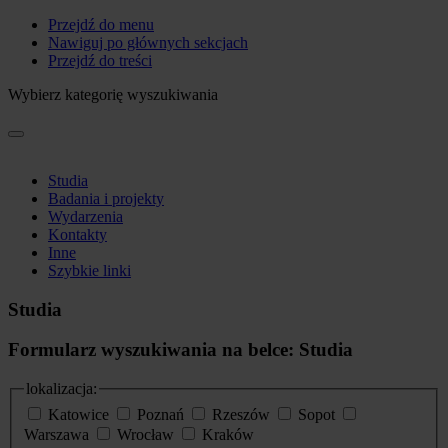
Przejdź do menu
Nawiguj po głównych sekcjach
Przejdź do treści
Wybierz kategorię wyszukiwania
Studia
Badania i projekty
Wydarzenia
Kontakty
Inne
Szybkie linki
Studia
Formularz wyszukiwania na belce: Studia
lokalizacja:
Katowice
Poznań
Rzeszów
Sopot
Warszawa
Wrocław
Kraków