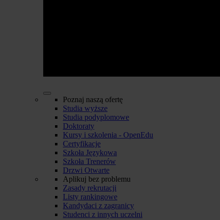
Poznaj naszą ofertę
Studia wyższe
Studia podyplomowe
Doktoraty
Kursy i szkolenia - OpenEdu
Certyfikacje
Szkoła Językowa
Szkoła Trenerów
Drzwi Otwarte
Aplikuj bez problemu
Zasady rekrutacji
Listy rankingowe
Kandydaci z zagranicy
Studenci z innych uczelni