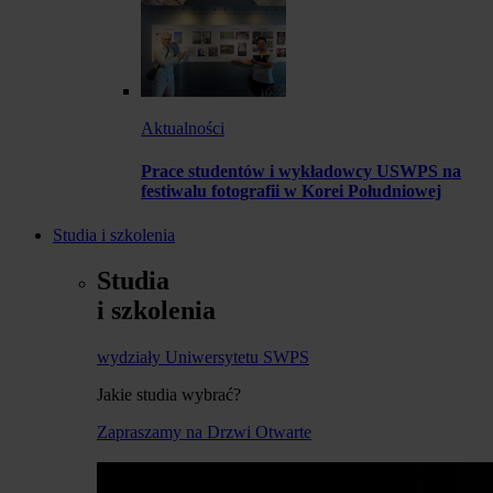
Aktualności
Prace studentów i wykładowcy USWPS na
festiwalu fotografii w Korei Południowej
Studia i szkolenia
Studia
i szkolenia
wydziały Uniwersytetu SWPS
Jakie studia wybrać?
Zapraszamy na Drzwi Otwarte