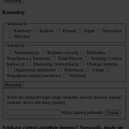
Wyszukaj
Kontakty
lokalizacja:
Katowice
Kraków
Poznań
Sopot
Warszawa
Wrocław
kategoria:
Administracja
Badania i rozwój
Biblioteka
Współpraca z biznesem
Dział Prawny
Instytuty i centra
badawcze
Marketing i komunikacja
Obsługa studenta
Organizacje studenckie
Rekrutacja
Usługi
Współpraca międzynarodowa
Wydziały
Wyszukaj
Jeżeli nie znalazłeś tego czego szukałeś zawsze możesz wpisać
szukane słowo lub frazę poniżej
Wpisz nazwę jednostki
Szukaj
Szukasz czegoś zupełnie innego? Sprawdź, może się