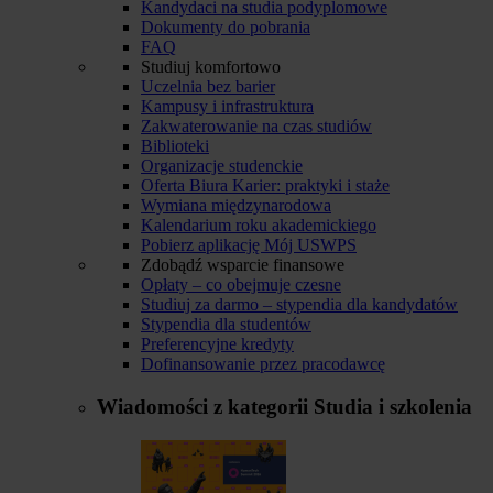
Kandydaci na studia podyplomowe
Dokumenty do pobrania
FAQ
Studiuj komfortowo
Uczelnia bez barier
Kampusy i infrastruktura
Zakwaterowanie na czas studiów
Biblioteki
Organizacje studenckie
Oferta Biura Karier: praktyki i staże
Wymiana międzynarodowa
Kalendarium roku akademickiego
Pobierz aplikację Mój USWPS
Zdobądź wsparcie finansowe
Opłaty – co obejmuje czesne
Studiuj za darmo – stypendia dla kandydatów
Stypendia dla studentów
Preferencyjne kredyty
Dofinansowanie przez pracodawcę
Wiadomości z kategorii
Studia i szkolenia