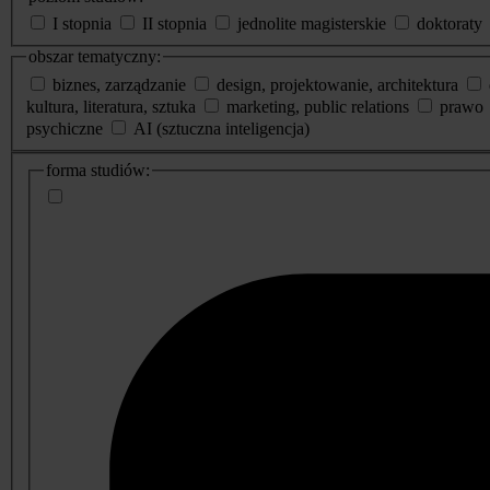
I stopnia
II stopnia
jednolite magisterskie
doktoraty
obszar tematyczny:
biznes, zarządzanie
design, projektowanie, architektura
kultura, literatura, sztuka
marketing, public relations
prawo
psychiczne
AI (sztuczna inteligencja)
dodatkowe
forma studiów:
informacje
o
studiach