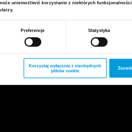
może uniemożliwić korzystanie z niektórych funkcjonalnośc
ularzy.
Preferencje
Statystyka
Korzystaj wyłącznie z niezbędnych
Zezwól
plików cookie