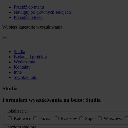
Przejdź do menu
Nawiguj po głównych sekcjach
Przejdź do treści
Wybierz kategorię wyszukiwania
Studia
Badania i projekty
Wydarzenia
Kontakty
Inne
Szybkie linki
Studia
Formularz wyszukiwania na belce: Studia
lokalizacja:
Katowice
Poznań
Rzeszów
Sopot
Warszawa
poziom studiów: