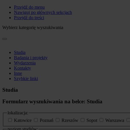
Przejdź do menu
Nawiguj po głównych sekcjach
Przejdź do treści
Wybierz kategorię wyszukiwania
Studia
Badania i projekty
Wydarzenia
Kontakty
Inne
Szybkie linki
Studia
Formularz wyszukiwania na belce: Studia
lokalizacja:
Katowice
Poznań
Rzeszów
Sopot
Warszawa
poziom studiów: