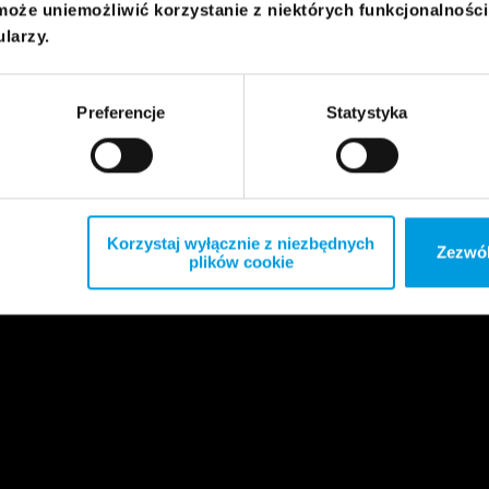
może uniemożliwić korzystanie z niektórych funkcjonalnośc
ularzy.
Preferencje
Statystyka
Korzystaj wyłącznie z niezbędnych
Zezwól
plików cookie