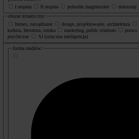
I stopnia
II stopnia
jednolite magisterskie
doktoraty
obszar tematyczny:
biznes, zarządzanie
design, projektowanie, architektura
kultura, literatura, sztuka
marketing, public relations
prawo
psychiczne
AI (sztuczna inteligencja)
dodatkowe
forma studiów:
informacje
o
studiach