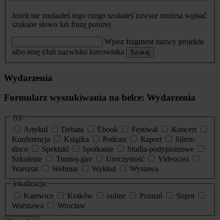
Jeżeli nie znalazłeś tego czego szukałeś zawsze możesz wpisać
szukane słowo lub frazę poniżej
Wpisz fragment nazwy projektu
albo imię i/lub nazwisko kierownika
Szukaj
Wydarzenia
Formularz wyszukiwania na belce: Wydarzenia
typ:
Artykuł
Debata
Ebook
Festiwal
Koncert
Konferencja
Książka
Podcast
Raport
Silent-
disco
Spektakl
Spotkanie
Studia-podyplomowe
Szkolenie
Turniej-gier
Uroczystość
Videocast
Warsztat
Webinar
Wykład
Wystawa
lokalizacja:
Katowice
Kraków
online
Poznań
Sopot
Warszawa
Wrocław