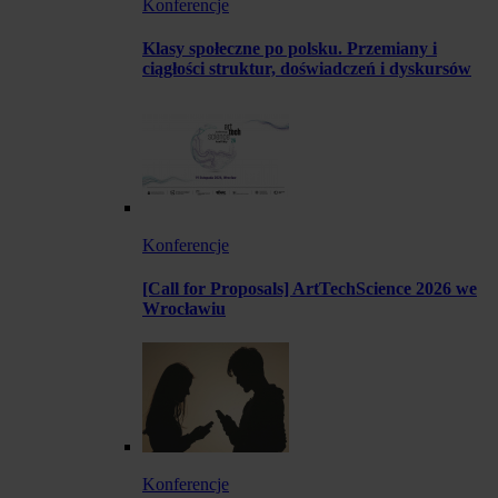
Konferencje
Klasy społeczne po polsku. Przemiany i
ciągłości struktur, doświadczeń i dyskursów
Konferencje
[Call for Proposals] ArtTechScience 2026 we
Wrocławiu
Konferencje