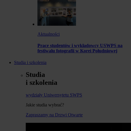
Aktualności
Prace studentów i wykładowcy USWPS na
festiwalu fotografii w Korei Południowej
Studia i szkolenia
Studia
i szkolenia
wydziały Uniwersytetu SWPS
Jakie studia wybrać?
Zapraszamy na Drzwi Otwarte