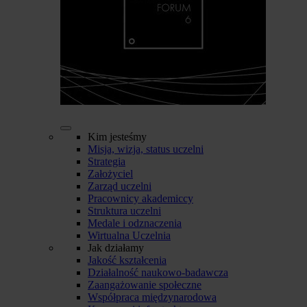
Kim jesteśmy
Misja, wizja, status uczelni
Strategia
Założyciel
Zarząd uczelni
Pracownicy akademiccy
Struktura uczelni
Medale i odznaczenia
Wirtualna Uczelnia
Jak działamy
Jakość kształcenia
Działalność naukowo-badawcza
Zaangażowanie społeczne
Współpraca międzynarodowa