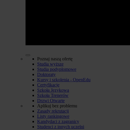
Poznaj naszą ofertę
Studia wyższe
Studia podyplomowe
Doktoraty
Kursy i szkolenia - OpenEdu
Certyfikacje
Szkoła Językowa
Szkoła Trenerów
Drzwi Otwarte
Aplikuj bez problemu
Zasady rekrutacji
Listy rankingowe
Kandydaci z zagranicy
Studenci z innych uczelni