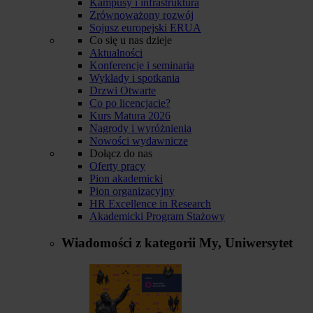
Kampusy i infrastruktura
Zrównoważony rozwój
Sojusz europejski ERUA
Co się u nas dzieje
Aktualności
Konferencje i seminaria
Wykłady i spotkania
Drzwi Otwarte
Co po licencjacie?
Kurs Matura 2026
Nagrody i wyróżnienia
Nowości wydawnicze
Dołącz do nas
Oferty pracy
Pion akademicki
Pion organizacyjny
HR Excellence in Research
Akademicki Program Stażowy
Wiadomości z kategorii
My, Uniwersytet