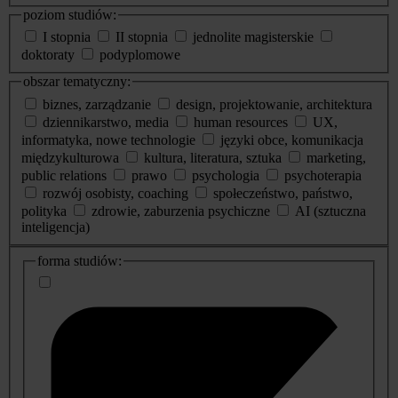
poziom studiów:
I stopnia
II stopnia
jednolite magisterskie
doktoraty
podyplomowe
obszar tematyczny:
biznes, zarządzanie
design, projektowanie, architektura
dziennikarstwo, media
human resources
UX,
informatyka, nowe technologie
języki obce, komunikacja
międzykulturowa
kultura, literatura, sztuka
marketing,
public relations
prawo
psychologia
psychoterapia
rozwój osobisty, coaching
społeczeństwo, państwo,
polityka
zdrowie, zaburzenia psychiczne
AI (sztuczna
inteligencja)
dodatkowe
forma studiów:
informacje
o
studiach