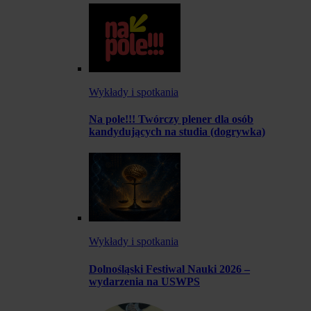
Wykłady i spotkania
Na pole!!! Twórczy plener dla osób
kandydujących na studia (dogrywka)
Wykłady i spotkania
Dolnośląski Festiwal Nauki 2026 –
wydarzenia na USWPS