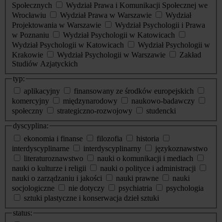
Społecznych
Wydział Prawa i Komunikacji Społecznej we
Wrocławiu
Wydział Prawa w Warszawie
Wydział
Projektowania w Warszawie
Wydział Psychologii i Prawa
w Poznaniu
Wydział Psychologii w Katowicach
Wydział Psychologii w Katowicach
Wydział Psychologii w
Krakowie
Wydział Psychologii w Warszawie
Zakład
Studiów Azjatyckich
typ:
aplikacyjny
finansowany ze środków europejskich
komercyjny
międzynarodowy
naukowo-badawczy
społeczny
strategiczno-rozwojowy
studencki
dyscyplina:
ekonomia i finanse
filozofia
historia
interdyscyplinarne
interdyscyplinarny
językoznawstwo
literaturoznawstwo
nauki o komunikacji i mediach
nauki o kulturze i religii
nauki o polityce i administracji
nauki o zarządzaniu i jakości
nauki prawne
nauki
socjologiczne
nie dotyczy
psychiatria
psychologia
sztuki plastyczne i konserwacja dzieł sztuki
status: