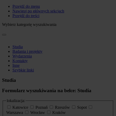
Przejdź do menu
Nawiguj po głównych sekcjach
Przejdź do treści
Wybierz kategorię wyszukiwania
Studia
Badania i projekty
Wydarzenia
Kontakty
Inne
Szybkie linki
Studia
Formularz wyszukiwania na belce: Studia
lokalizacja:
Katowice
Poznań
Rzeszów
Sopot
Warszawa
Wrocław
Kraków