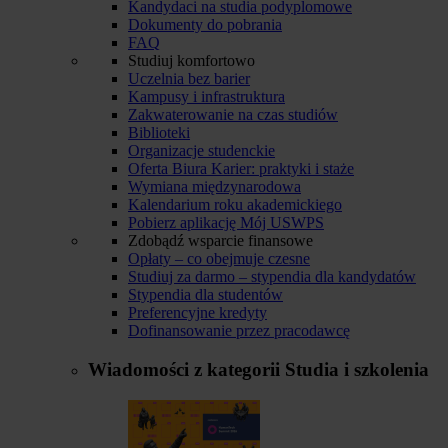
Kandydaci na studia podyplomowe
Dokumenty do pobrania
FAQ
Studiuj komfortowo
Uczelnia bez barier
Kampusy i infrastruktura
Zakwaterowanie na czas studiów
Biblioteki
Organizacje studenckie
Oferta Biura Karier: praktyki i staże
Wymiana międzynarodowa
Kalendarium roku akademickiego
Pobierz aplikację Mój USWPS
Zdobądź wsparcie finansowe
Opłaty – co obejmuje czesne
Studiuj za darmo – stypendia dla kandydatów
Stypendia dla studentów
Preferencyjne kredyty
Dofinansowanie przez pracodawcę
Wiadomości z kategorii
Studia i szkolenia