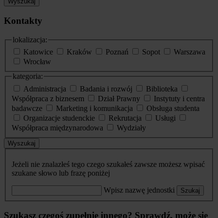
Wyszukaj
Kontakty
lokalizacja:
Katowice
Kraków
Poznań
Sopot
Warszawa
Wrocław
kategoria:
Administracja
Badania i rozwój
Biblioteka
Współpraca z biznesem
Dział Prawny
Instytuty i centra
badawcze
Marketing i komunikacja
Obsługa studenta
Organizacje studenckie
Rekrutacja
Usługi
Współpraca międzynarodowa
Wydziały
Wyszukaj
Jeżeli nie znalazłeś tego czego szukałeś zawsze możesz wpisać
szukane słowo lub frazę poniżej
Wpisz nazwę jednostki
Szukaj
Szukasz czegoś zupełnie innego? Sprawdź, może się