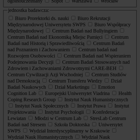
ogólnouczelniany
Sopot
Warszawa
Wrocław
jednostka badawcza:
Biuro Prorektorki ds. nauki
Biuro Rekrutacji
Międzynarodowej Uniwersytetu SWPS
Biuro Współpracy
Międzynarodowej
Centrum Badań nad Bullyingiem
Centrum Badań nad Ekonomiką Miejsc Pamięci
Centrum
Badań nad Historią i Sprawiedliwością
Centrum Badań
nad Poznaniem i Zachowaniem
Centrum badań nad
Rozwojem Osobowości
Centrum Badań nad Wspieraniem
Podejmowania Decyzji
Centrum Badań Stosowanych nad
Zdrowiem i Zachowaniami Zdrowotnymi CARE-BEH
Centrum Cywilizacji Azji Wschodniej
Centrum Studiów
nad Demokracją
Centrum Transferu Wiedzy
Dział
Badań Naukowych
Dział Marketingu
Emotion
Cognition Lab
Europejski Uniwersytet Viadrina
Health
Coping Research Group
Instytut Nauk Humanistycznych
Instytut Nauk Społecznych
Instytut Prawa
Instytut
Projektowania
Instytut Psychologii
Konfederacja
Lewiatan
Młodzi w Centrum Lab
StresLab Centrum
Badań nad Stresem
Szkoła Doktorska
Uniwersytet
SWPS
Wydział Interdyscyplinarny w Krakowie
Wydział Nauk Humanistycznych
Wydział Nauk