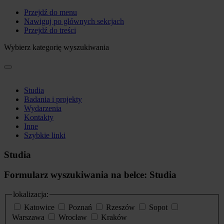
Przejdź do menu
Nawiguj po głównych sekcjach
Przejdź do treści
Wybierz kategorię wyszukiwania
Studia
Badania i projekty
Wydarzenia
Kontakty
Inne
Szybkie linki
Studia
Formularz wyszukiwania na belce: Studia
lokalizacja:
Katowice
Poznań
Rzeszów
Sopot
Warszawa
Wrocław
Kraków