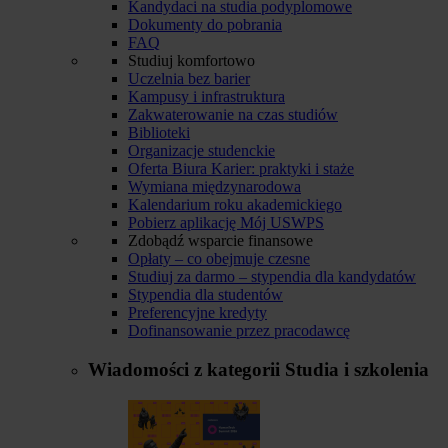
Kandydaci na studia podyplomowe
Dokumenty do pobrania
FAQ
Studiuj komfortowo
Uczelnia bez barier
Kampusy i infrastruktura
Zakwaterowanie na czas studiów
Biblioteki
Organizacje studenckie
Oferta Biura Karier: praktyki i staże
Wymiana międzynarodowa
Kalendarium roku akademickiego
Pobierz aplikację Mój USWPS
Zdobądź wsparcie finansowe
Opłaty – co obejmuje czesne
Studiuj za darmo – stypendia dla kandydatów
Stypendia dla studentów
Preferencyjne kredyty
Dofinansowanie przez pracodawcę
Wiadomości z kategorii
Studia i szkolenia