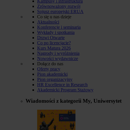
Kampusy i infrastruktura
Zrównoważony rozwój
Sojusz europejski ERUA
Co się u nas dzieje
Aktualności
Konferencje i seminaria
Wykłady i spotkania
Drzwi Otwarte
Co po licencjacie?
Kurs Matura 2026
Nagrody i wyróżnienia
Nowości wydawnicze
Dołącz do nas
Oferty pracy
Pion akademicki
Pion organizacyjny
HR Excellence in Research
Akademicki Program Stażowy
Wiadomości z kategorii
My, Uniwersytet