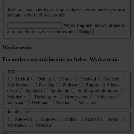
Jeżeli nie znalazłeś tego czego szukałeś zawsze możesz wpisać
szukane słowo lub frazę poniżej
Wpisz fragment nazwy projektu
albo imię i/lub nazwisko kierownika
Szukaj
Wydarzenia
Formularz wyszukiwania na belce: Wydarzenia
typ:
Artykuł
Debata
Ebook
Festiwal
Koncert
Konferencja
Książka
Podcast
Raport
Silent-
disco
Spektakl
Spotkanie
Studia-podyplomowe
Szkolenie
Turniej-gier
Uroczystość
Videocast
Warsztat
Webinar
Wykład
Wystawa
lokalizacja:
Katowice
Kraków
online
Poznań
Sopot
Warszawa
Wrocław