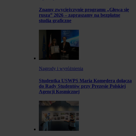
Znamy zwyciężczynie programu „Głowa się
rusza” 2026 – zapraszamy na bezpłatne
studia graficzne
Nagrody i wyróżnienia
Studentka USWPS Maria Komędera dołącza
do Rady Studentów przy Prezesie Polskiej
Agencji Kosmicznej