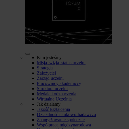
Kim jesteśmy
Misja, wizja, status uczelni
Strategia
Założyciel
Zarząd uczelni
Pracownicy akademiccy
Struktura uczelni
Medale i odznaczenia
Wirtualna Uczelnia
Jak działamy
Jakość kształcenia
Działalność naukowo-badawcza
Zaangażowanie społeczne
Współpraca międzynarodowa