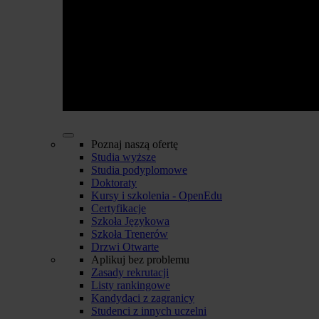
Poznaj naszą ofertę
Studia wyższe
Studia podyplomowe
Doktoraty
Kursy i szkolenia - OpenEdu
Certyfikacje
Szkoła Językowa
Szkoła Trenerów
Drzwi Otwarte
Aplikuj bez problemu
Zasady rekrutacji
Listy rankingowe
Kandydaci z zagranicy
Studenci z innych uczelni