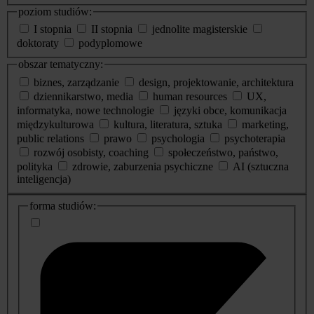
poziom studiów:
I stopnia
II stopnia
jednolite magisterskie
doktoraty
podyplomowe
obszar tematyczny:
biznes, zarządzanie
design, projektowanie, architektura
dziennikarstwo, media
human resources
UX,
informatyka, nowe technologie
języki obce, komunikacja
międzykulturowa
kultura, literatura, sztuka
marketing,
public relations
prawo
psychologia
psychoterapia
rozwój osobisty, coaching
społeczeństwo, państwo,
polityka
zdrowie, zaburzenia psychiczne
AI (sztuczna
inteligencja)
dodatkowe
forma studiów:
informacje
o
studiach