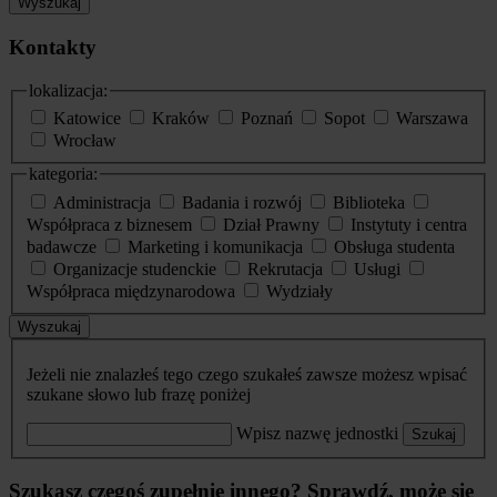
Wyszukaj
Kontakty
lokalizacja:
Katowice
Kraków
Poznań
Sopot
Warszawa
Wrocław
kategoria:
Administracja
Badania i rozwój
Biblioteka
Współpraca z biznesem
Dział Prawny
Instytuty i centra
badawcze
Marketing i komunikacja
Obsługa studenta
Organizacje studenckie
Rekrutacja
Usługi
Współpraca międzynarodowa
Wydziały
Wyszukaj
Jeżeli nie znalazłeś tego czego szukałeś zawsze możesz wpisać
szukane słowo lub frazę poniżej
Wpisz nazwę jednostki
Szukaj
Szukasz czegoś zupełnie innego? Sprawdź, może się