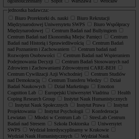
ogólnouczelniany
Sopot
Warszawa
Wrocław
jednostka badawcza:
Biuro Prorektorki ds. nauki
Biuro Rekrutacji
Międzynarodowej Uniwersytetu SWPS
Biuro Współpracy
Międzynarodowej
Centrum Badań nad Bullyingiem
Centrum Badań nad Ekonomiką Miejsc Pamięci
Centrum
Badań nad Historią i Sprawiedliwością
Centrum Badań
nad Poznaniem i Zachowaniem
Centrum badań nad
Rozwojem Osobowości
Centrum Badań nad Wspieraniem
Podejmowania Decyzji
Centrum Badań Stosowanych nad
Zdrowiem i Zachowaniami Zdrowotnymi CARE-BEH
Centrum Cywilizacji Azji Wschodniej
Centrum Studiów
nad Demokracją
Centrum Transferu Wiedzy
Dział
Badań Naukowych
Dział Marketingu
Emotion
Cognition Lab
Europejski Uniwersytet Viadrina
Health
Coping Research Group
Instytut Nauk Humanistycznych
Instytut Nauk Społecznych
Instytut Prawa
Instytut
Projektowania
Instytut Psychologii
Konfederacja
Lewiatan
Młodzi w Centrum Lab
StresLab Centrum
Badań nad Stresem
Szkoła Doktorska
Uniwersytet
SWPS
Wydział Interdyscyplinarny w Krakowie
Wydział Nauk Humanistycznych
Wydział Nauk