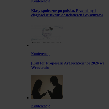
Konferencje
Klasy społeczne po polsku. Przemiany i
ciągłości struktur, doświadczeń i dyskursów
Konferencje
[Call for Proposals] ArtTechScience 2026 we
Wrocławiu
Konferencje