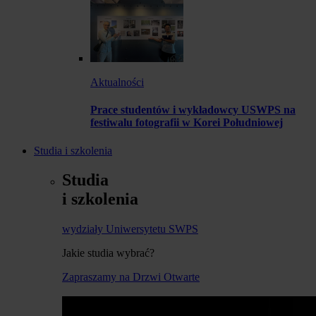
Aktualności
Prace studentów i wykładowcy USWPS na
festiwalu fotografii w Korei Południowej
Studia i szkolenia
Studia
i szkolenia
wydziały Uniwersytetu SWPS
Jakie studia wybrać?
Zapraszamy na Drzwi Otwarte