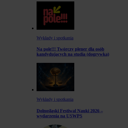
Wykłady i spotkania
Na pole!!! Twórczy plener dla osób
kandydujących na studia (dogrywka)
Wykłady i spotkania
Dolnośląski Festiwal Nauki 2026 –
wydarzenia na USWPS