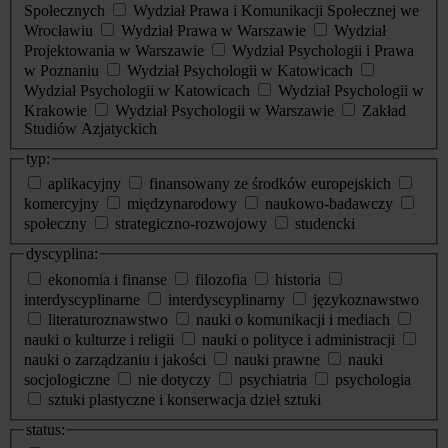
Społecznych
Wydział Prawa i Komunikacji Społecznej we
Wrocławiu
Wydział Prawa w Warszawie
Wydział
Projektowania w Warszawie
Wydział Psychologii i Prawa
w Poznaniu
Wydział Psychologii w Katowicach
Wydział Psychologii w Katowicach
Wydział Psychologii w
Krakowie
Wydział Psychologii w Warszawie
Zakład
Studiów Azjatyckich
typ:
aplikacyjny
finansowany ze środków europejskich
komercyjny
międzynarodowy
naukowo-badawczy
społeczny
strategiczno-rozwojowy
studencki
dyscyplina:
ekonomia i finanse
filozofia
historia
interdyscyplinarne
interdyscyplinarny
językoznawstwo
literaturoznawstwo
nauki o komunikacji i mediach
nauki o kulturze i religii
nauki o polityce i administracji
nauki o zarządzaniu i jakości
nauki prawne
nauki
socjologiczne
nie dotyczy
psychiatria
psychologia
sztuki plastyczne i konserwacja dzieł sztuki
status: