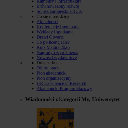
Kampusy i infrastruktura
Zrównoważony rozwój
Sojusz europejski ERUA
Co się u nas dzieje
Aktualności
Konferencje i seminaria
Wykłady i spotkania
Drzwi Otwarte
Co po licencjacie?
Kurs Matura 2026
Nagrody i wyróżnienia
Nowości wydawnicze
Dołącz do nas
Oferty pracy
Pion akademicki
Pion organizacyjny
HR Excellence in Research
Akademicki Program Stażowy
Wiadomości z kategorii
My, Uniwersytet