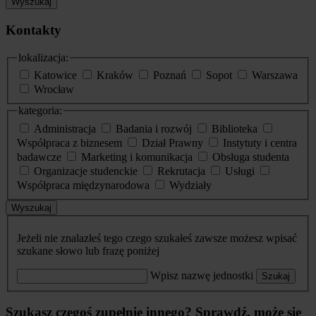
Wyszukaj
Kontakty
lokalizacja:
Katowice
Kraków
Poznań
Sopot
Warszawa
Wrocław
kategoria:
Administracja
Badania i rozwój
Biblioteka
Współpraca z biznesem
Dział Prawny
Instytuty i centra
badawcze
Marketing i komunikacja
Obsługa studenta
Organizacje studenckie
Rekrutacja
Usługi
Współpraca międzynarodowa
Wydziały
Wyszukaj
Jeżeli nie znalazłeś tego czego szukałeś zawsze możesz wpisać
szukane słowo lub frazę poniżej
Wpisz nazwę jednostki
Szukaj
Szukasz czegoś zupełnie innego? Sprawdź, może się