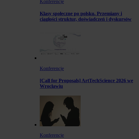
Konferencje
Klasy społeczne po polsku. Przemiany i
ciągłości struktur, doświadczeń i dyskursów
Konferencje
[Call for Proposals] ArtTechScience 2026 we
Wrocławiu
Konferencje