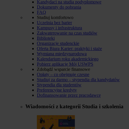
Kandydaci na studia podyplomowe
Dokumenty do pobrania
FAQ
Studiuj komfortowo
Uczelnia bez barier
Kampusy i infrastruktura
Zakwaterowanie na czas studiów
Biblioteki
Organizacje studenckie
Oferta Biura Karier: praktyki i staże
Wymiana międzynarodowa
Kalendarium roku akademickiego
Pobierz aplikację Mój USWPS
Zdobądź wsparcie finansowe
Opłaty – co obejmuje czesne
Studiuj za darmo – stypendia dla kandydatów
Stypendia dla studentów
Preferencyjne kredyty
Dofinansowanie przez pracodawcę
Wiadomości z kategorii
Studia i szkolenia