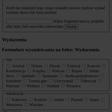
Jeżeli nie znalazłeś tego czego szukałeś zawsze możesz wpisać
szukane słowo lub frazę poniżej
Wpisz fragment nazwy projektu
albo imię i/lub nazwisko kierownika
Szukaj
Wydarzenia
Formularz wyszukiwania na belce: Wydarzenia
typ:
Artykuł
Debata
Ebook
Festiwal
Koncert
Konferencja
Książka
Podcast
Raport
Silent-
disco
Spektakl
Spotkanie
Studia-podyplomowe
Szkolenie
Turniej-gier
Uroczystość
Videocast
Warsztat
Webinar
Wykład
Wystawa
lokalizacja:
Katowice
Kraków
online
Poznań
Sopot
Warszawa
Wrocław