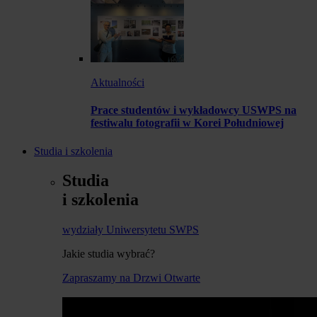
Aktualności
Prace studentów i wykładowcy USWPS na
festiwalu fotografii w Korei Południowej
Studia i szkolenia
Studia
i szkolenia
wydziały Uniwersytetu SWPS
Jakie studia wybrać?
Zapraszamy na Drzwi Otwarte