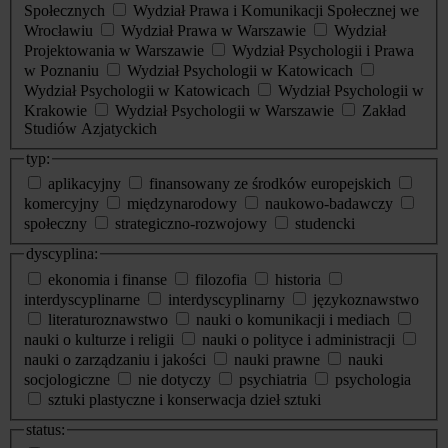
Społecznych
Wydział Prawa i Komunikacji Społecznej we
Wrocławiu
Wydział Prawa w Warszawie
Wydział
Projektowania w Warszawie
Wydział Psychologii i Prawa
w Poznaniu
Wydział Psychologii w Katowicach
Wydział Psychologii w Katowicach
Wydział Psychologii w
Krakowie
Wydział Psychologii w Warszawie
Zakład
Studiów Azjatyckich
typ:
aplikacyjny
finansowany ze środków europejskich
komercyjny
międzynarodowy
naukowo-badawczy
społeczny
strategiczno-rozwojowy
studencki
dyscyplina:
ekonomia i finanse
filozofia
historia
interdyscyplinarne
interdyscyplinarny
językoznawstwo
literaturoznawstwo
nauki o komunikacji i mediach
nauki o kulturze i religii
nauki o polityce i administracji
nauki o zarządzaniu i jakości
nauki prawne
nauki
socjologiczne
nie dotyczy
psychiatria
psychologia
sztuki plastyczne i konserwacja dzieł sztuki
status: