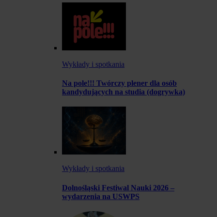
Wykłady i spotkania
Na pole!!! Twórczy plener dla osób
kandydujących na studia (dogrywka)
Wykłady i spotkania
Dolnośląski Festiwal Nauki 2026 –
wydarzenia na USWPS