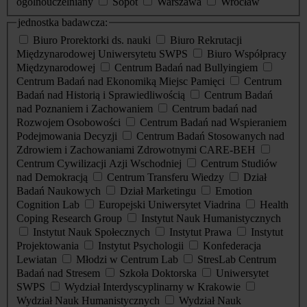
ogólnouczelniany
Sopot
Warszawa
Wrocław
jednostka badawcza:
Biuro Prorektorki ds. nauki
Biuro Rekrutacji
Międzynarodowej Uniwersytetu SWPS
Biuro Współpracy
Międzynarodowej
Centrum Badań nad Bullyingiem
Centrum Badań nad Ekonomiką Miejsc Pamięci
Centrum
Badań nad Historią i Sprawiedliwością
Centrum Badań
nad Poznaniem i Zachowaniem
Centrum badań nad
Rozwojem Osobowości
Centrum Badań nad Wspieraniem
Podejmowania Decyzji
Centrum Badań Stosowanych nad
Zdrowiem i Zachowaniami Zdrowotnymi CARE-BEH
Centrum Cywilizacji Azji Wschodniej
Centrum Studiów
nad Demokracją
Centrum Transferu Wiedzy
Dział
Badań Naukowych
Dział Marketingu
Emotion
Cognition Lab
Europejski Uniwersytet Viadrina
Health
Coping Research Group
Instytut Nauk Humanistycznych
Instytut Nauk Społecznych
Instytut Prawa
Instytut
Projektowania
Instytut Psychologii
Konfederacja
Lewiatan
Młodzi w Centrum Lab
StresLab Centrum
Badań nad Stresem
Szkoła Doktorska
Uniwersytet
SWPS
Wydział Interdyscyplinarny w Krakowie
Wydział Nauk Humanistycznych
Wydział Nauk