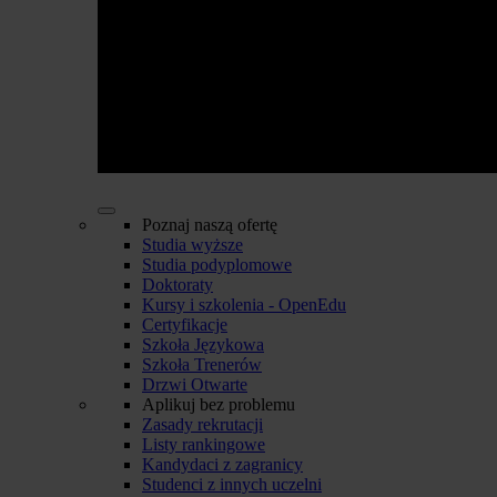
Poznaj naszą ofertę
Studia wyższe
Studia podyplomowe
Doktoraty
Kursy i szkolenia - OpenEdu
Certyfikacje
Szkoła Językowa
Szkoła Trenerów
Drzwi Otwarte
Aplikuj bez problemu
Zasady rekrutacji
Listy rankingowe
Kandydaci z zagranicy
Studenci z innych uczelni