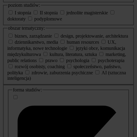
poziom studiów:
I stopnia
II stopnia
jednolite magisterskie
doktoraty
podyplomowe
obszar tematyczny:
biznes, zarządzanie
design, projektowanie, architektura
dziennikarstwo, media
human resources
UX,
informatyka, nowe technologie
języki obce, komunikacja
międzykulturowa
kultura, literatura, sztuka
marketing,
public relations
prawo
psychologia
psychoterapia
rozwój osobisty, coaching
społeczeństwo, państwo,
polityka
zdrowie, zaburzenia psychiczne
AI (sztuczna
inteligencja)
dodatkowe
forma studiów:
informacje
o
studiach