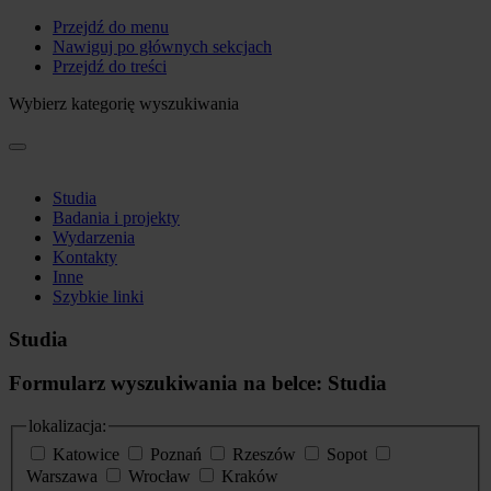
Przejdź do menu
Nawiguj po głównych sekcjach
Przejdź do treści
Wybierz kategorię wyszukiwania
Studia
Badania i projekty
Wydarzenia
Kontakty
Inne
Szybkie linki
Studia
Formularz wyszukiwania na belce: Studia
lokalizacja:
Katowice
Poznań
Rzeszów
Sopot
Warszawa
Wrocław
Kraków