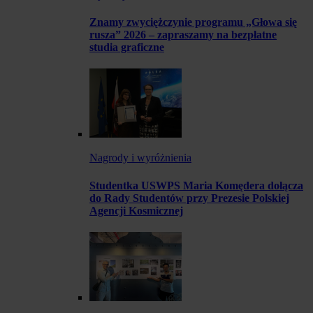
Znamy zwyciężczynie programu „Głowa się
rusza” 2026 – zapraszamy na bezpłatne
studia graficzne
Nagrody i wyróżnienia
Studentka USWPS Maria Komędera dołącza
do Rady Studentów przy Prezesie Polskiej
Agencji Kosmicznej