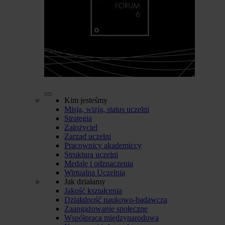
Kim jesteśmy
Misja, wizja, status uczelni
Strategia
Założyciel
Zarząd uczelni
Pracownicy akademiccy
Struktura uczelni
Medale i odznaczenia
Wirtualna Uczelnia
Jak działamy
Jakość kształcenia
Działalność naukowo-badawcza
Zaangażowanie społeczne
Współpraca międzynarodowa