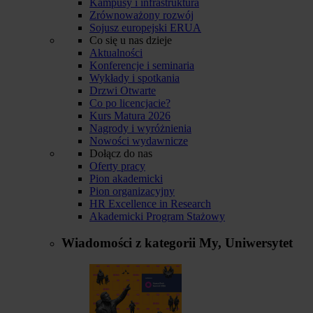
Kampusy i infrastruktura
Zrównoważony rozwój
Sojusz europejski ERUA
Co się u nas dzieje
Aktualności
Konferencje i seminaria
Wykłady i spotkania
Drzwi Otwarte
Co po licencjacie?
Kurs Matura 2026
Nagrody i wyróżnienia
Nowości wydawnicze
Dołącz do nas
Oferty pracy
Pion akademicki
Pion organizacyjny
HR Excellence in Research
Akademicki Program Stażowy
Wiadomości z kategorii
My, Uniwersytet