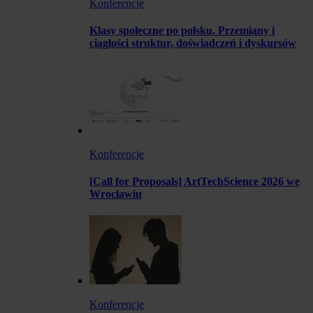
Konferencje
Klasy społeczne po polsku. Przemiany i
ciągłości struktur, doświadczeń i dyskursów
Konferencje
[Call for Proposals] ArtTechScience 2026 we
Wrocławiu
Konferencje