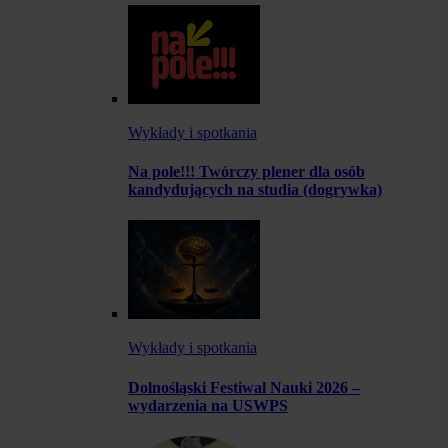
Wykłady i spotkania
Na pole!!! Twórczy plener dla osób
kandydujących na studia (dogrywka)
Wykłady i spotkania
Dolnośląski Festiwal Nauki 2026 –
wydarzenia na USWPS