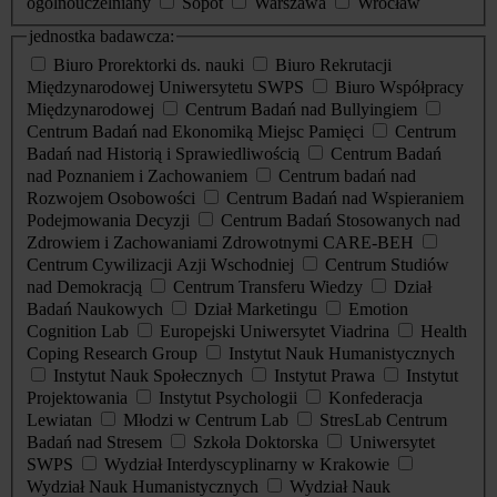
ogólnouczelniany
Sopot
Warszawa
Wrocław
jednostka badawcza:
Biuro Prorektorki ds. nauki
Biuro Rekrutacji
Międzynarodowej Uniwersytetu SWPS
Biuro Współpracy
Międzynarodowej
Centrum Badań nad Bullyingiem
Centrum Badań nad Ekonomiką Miejsc Pamięci
Centrum
Badań nad Historią i Sprawiedliwością
Centrum Badań
nad Poznaniem i Zachowaniem
Centrum badań nad
Rozwojem Osobowości
Centrum Badań nad Wspieraniem
Podejmowania Decyzji
Centrum Badań Stosowanych nad
Zdrowiem i Zachowaniami Zdrowotnymi CARE-BEH
Centrum Cywilizacji Azji Wschodniej
Centrum Studiów
nad Demokracją
Centrum Transferu Wiedzy
Dział
Badań Naukowych
Dział Marketingu
Emotion
Cognition Lab
Europejski Uniwersytet Viadrina
Health
Coping Research Group
Instytut Nauk Humanistycznych
Instytut Nauk Społecznych
Instytut Prawa
Instytut
Projektowania
Instytut Psychologii
Konfederacja
Lewiatan
Młodzi w Centrum Lab
StresLab Centrum
Badań nad Stresem
Szkoła Doktorska
Uniwersytet
SWPS
Wydział Interdyscyplinarny w Krakowie
Wydział Nauk Humanistycznych
Wydział Nauk