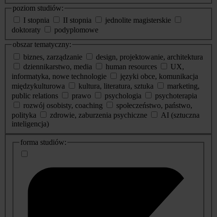
poziom studiów:
I stopnia
II stopnia
jednolite magisterskie
doktoraty
podyplomowe
obszar tematyczny:
biznes, zarządzanie
design, projektowanie, architektura
dziennikarstwo, media
human resources
UX,
informatyka, nowe technologie
języki obce, komunikacja
międzykulturowa
kultura, literatura, sztuka
marketing,
public relations
prawo
psychologia
psychoterapia
rozwój osobisty, coaching
społeczeństwo, państwo,
polityka
zdrowie, zaburzenia psychiczne
AI (sztuczna
inteligencja)
dodatkowe
forma studiów:
informacje
o
studiach