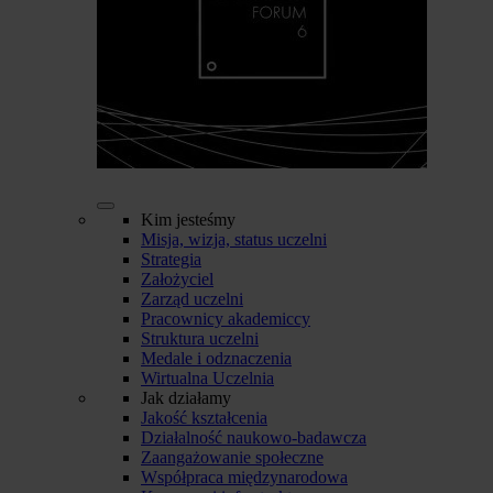
Kim jesteśmy
Misja, wizja, status uczelni
Strategia
Założyciel
Zarząd uczelni
Pracownicy akademiccy
Struktura uczelni
Medale i odznaczenia
Wirtualna Uczelnia
Jak działamy
Jakość kształcenia
Działalność naukowo-badawcza
Zaangażowanie społeczne
Współpraca międzynarodowa