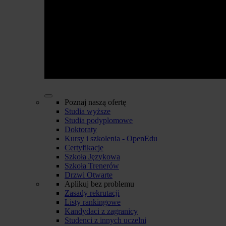
Poznaj naszą ofertę
Studia wyższe
Studia podyplomowe
Doktoraty
Kursy i szkolenia - OpenEdu
Certyfikacje
Szkoła Językowa
Szkoła Trenerów
Drzwi Otwarte
Aplikuj bez problemu
Zasady rekrutacji
Listy rankingowe
Kandydaci z zagranicy
Studenci z innych uczelni