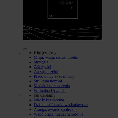
Kim jesteśmy
Misja, wizja, status uczelni
Strategia
Założyciel
Zarząd uczelni
Pracownicy akademiccy
Struktura uczelni
Medale i odznaczenia
Wirtualna Uczelnia
Jak działamy
Jakość kształcenia
Działalność naukowo-badawcza
Zaangażowanie społeczne
Współpraca międzynarodowa