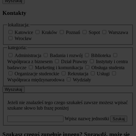
Wyszukaj
Kontakty
lokalizacja:
Katowice
Kraków
Poznań
Sopot
Warszawa
Wrocław
kategoria:
Administracja
Badania i rozwój
Biblioteka
Współpraca z biznesem
Dział Prawny
Instytuty i centra
badawcze
Marketing i komunikacja
Obsługa studenta
Organizacje studenckie
Rekrutacja
Usługi
Współpraca międzynarodowa
Wydziały
Wyszukaj
Jeżeli nie znalazłeś tego czego szukałeś zawsze możesz wpisać
szukane słowo lub frazę poniżej
Wpisz nazwę jednostki
Szukaj
Szukasz czegoś zupełnie innego? Sprawdź, może się