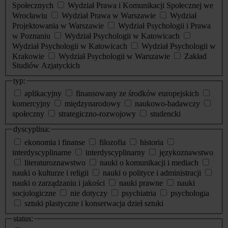
Społecznych
Wydział Prawa i Komunikacji Społecznej we
Wrocławiu
Wydział Prawa w Warszawie
Wydział
Projektowania w Warszawie
Wydział Psychologii i Prawa
w Poznaniu
Wydział Psychologii w Katowicach
Wydział Psychologii w Katowicach
Wydział Psychologii w
Krakowie
Wydział Psychologii w Warszawie
Zakład
Studiów Azjatyckich
typ:
aplikacyjny
finansowany ze środków europejskich
komercyjny
międzynarodowy
naukowo-badawczy
społeczny
strategiczno-rozwojowy
studencki
dyscyplina:
ekonomia i finanse
filozofia
historia
interdyscyplinarne
interdyscyplinarny
językoznawstwo
literaturoznawstwo
nauki o komunikacji i mediach
nauki o kulturze i religii
nauki o polityce i administracji
nauki o zarządzaniu i jakości
nauki prawne
nauki
socjologiczne
nie dotyczy
psychiatria
psychologia
sztuki plastyczne i konserwacja dzieł sztuki
status: