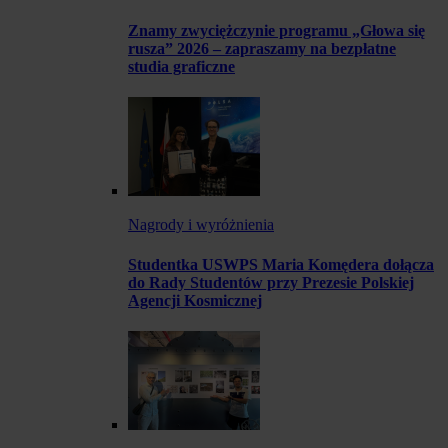
Znamy zwyciężczynie programu „Głowa się
rusza” 2026 – zapraszamy na bezpłatne
studia graficzne
Nagrody i wyróżnienia
Studentka USWPS Maria Komędera dołącza
do Rady Studentów przy Prezesie Polskiej
Agencji Kosmicznej