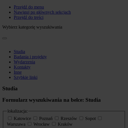
Przejdź do menu
Nawiguj po głównych sekcjach
Przejdź do treści
Wybierz kategorię wyszukiwania
Studia
Badania i projekty
Wydarzenia
Kontakty
Inne
Szybkie linki
Studia
Formularz wyszukiwania na belce: Studia
lokalizacja:
Katowice
Poznań
Rzeszów
Sopot
Warszawa
Wrocław
Kraków