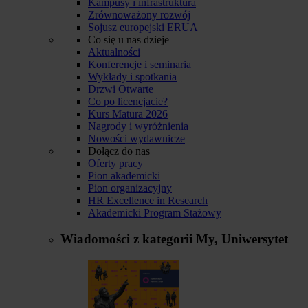
Kampusy i infrastruktura
Zrównoważony rozwój
Sojusz europejski ERUA
Co się u nas dzieje
Aktualności
Konferencje i seminaria
Wykłady i spotkania
Drzwi Otwarte
Co po licencjacie?
Kurs Matura 2026
Nagrody i wyróżnienia
Nowości wydawnicze
Dołącz do nas
Oferty pracy
Pion akademicki
Pion organizacyjny
HR Excellence in Research
Akademicki Program Stażowy
Wiadomości z kategorii
My, Uniwersytet