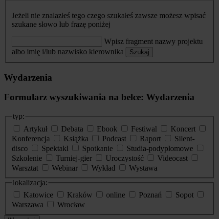
Jeżeli nie znalazłeś tego czego szukałeś zawsze możesz wpisać
szukane słowo lub frazę poniżej
Wpisz fragment nazwy projektu
albo imię i/lub nazwisko kierownika
Szukaj
Wydarzenia
Formularz wyszukiwania na belce: Wydarzenia
typ:
Artykuł
Debata
Ebook
Festiwal
Koncert
Konferencja
Książka
Podcast
Raport
Silent-
disco
Spektakl
Spotkanie
Studia-podyplomowe
Szkolenie
Turniej-gier
Uroczystość
Videocast
Warsztat
Webinar
Wykład
Wystawa
lokalizacja:
Katowice
Kraków
online
Poznań
Sopot
Warszawa
Wrocław