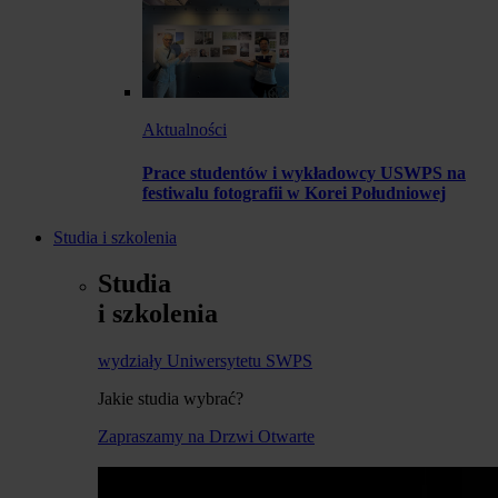
Aktualności
Prace studentów i wykładowcy USWPS na
festiwalu fotografii w Korei Południowej
Studia i szkolenia
Studia
i szkolenia
wydziały Uniwersytetu SWPS
Jakie studia wybrać?
Zapraszamy na Drzwi Otwarte