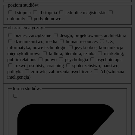
poziom studiów:
I stopnia
II stopnia
jednolite magisterskie
doktoraty
podyplomowe
obszar tematyczny:
biznes, zarządzanie
design, projektowanie, architektura
dziennikarstwo, media
human resources
UX,
informatyka, nowe technologie
języki obce, komunikacja
międzykulturowa
kultura, literatura, sztuka
marketing,
public relations
prawo
psychologia
psychoterapia
rozwój osobisty, coaching
społeczeństwo, państwo,
polityka
zdrowie, zaburzenia psychiczne
AI (sztuczna
inteligencja)
dodatkowe
forma studiów:
informacje
o
studiach