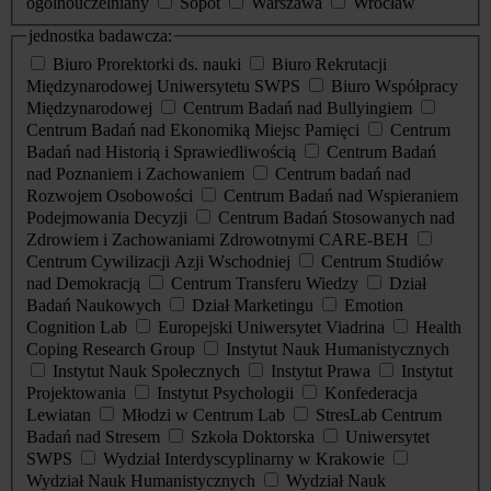
ogólnouczelniany
Sopot
Warszawa
Wrocław
jednostka badawcza:
Biuro Prorektorki ds. nauki
Biuro Rekrutacji
Międzynarodowej Uniwersytetu SWPS
Biuro Współpracy
Międzynarodowej
Centrum Badań nad Bullyingiem
Centrum Badań nad Ekonomiką Miejsc Pamięci
Centrum
Badań nad Historią i Sprawiedliwością
Centrum Badań
nad Poznaniem i Zachowaniem
Centrum badań nad
Rozwojem Osobowości
Centrum Badań nad Wspieraniem
Podejmowania Decyzji
Centrum Badań Stosowanych nad
Zdrowiem i Zachowaniami Zdrowotnymi CARE-BEH
Centrum Cywilizacji Azji Wschodniej
Centrum Studiów
nad Demokracją
Centrum Transferu Wiedzy
Dział
Badań Naukowych
Dział Marketingu
Emotion
Cognition Lab
Europejski Uniwersytet Viadrina
Health
Coping Research Group
Instytut Nauk Humanistycznych
Instytut Nauk Społecznych
Instytut Prawa
Instytut
Projektowania
Instytut Psychologii
Konfederacja
Lewiatan
Młodzi w Centrum Lab
StresLab Centrum
Badań nad Stresem
Szkoła Doktorska
Uniwersytet
SWPS
Wydział Interdyscyplinarny w Krakowie
Wydział Nauk Humanistycznych
Wydział Nauk