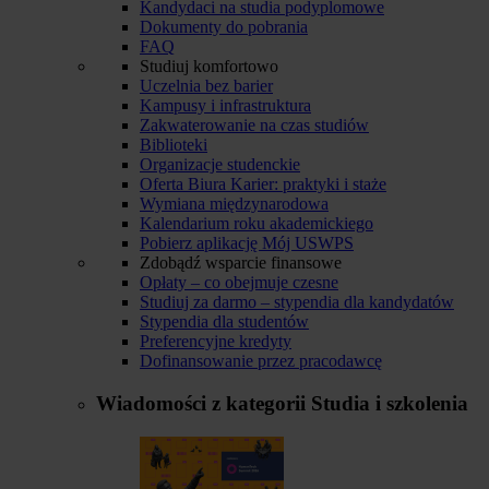
Kandydaci na studia podyplomowe
Dokumenty do pobrania
FAQ
Studiuj komfortowo
Uczelnia bez barier
Kampusy i infrastruktura
Zakwaterowanie na czas studiów
Biblioteki
Organizacje studenckie
Oferta Biura Karier: praktyki i staże
Wymiana międzynarodowa
Kalendarium roku akademickiego
Pobierz aplikację Mój USWPS
Zdobądź wsparcie finansowe
Opłaty – co obejmuje czesne
Studiuj za darmo – stypendia dla kandydatów
Stypendia dla studentów
Preferencyjne kredyty
Dofinansowanie przez pracodawcę
Wiadomości z kategorii
Studia i szkolenia