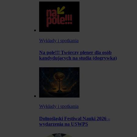
Wykłady i spotkania
Na pole!!! Twórczy plener dla osób
kandydujących na studia (dogrywka)
Wykłady i spotkania
Dolnośląski Festiwal Nauki 2026 –
wydarzenia na USWPS