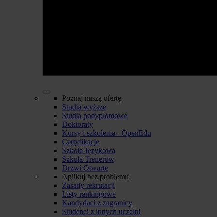
Poznaj naszą ofertę
Studia wyższe
Studia podyplomowe
Doktoraty
Kursy i szkolenia - OpenEdu
Certyfikacje
Szkoła Językowa
Szkoła Trenerów
Drzwi Otwarte
Aplikuj bez problemu
Zasady rekrutacji
Listy rankingowe
Kandydaci z zagranicy
Studenci z innych uczelni