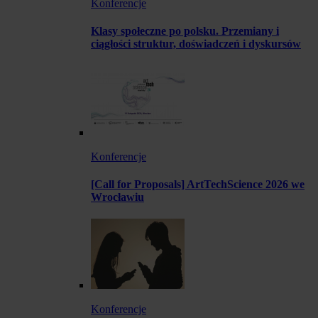
Konferencje
Klasy społeczne po polsku. Przemiany i
ciągłości struktur, doświadczeń i dyskursów
Konferencje
[Call for Proposals] ArtTechScience 2026 we
Wrocławiu
Konferencje