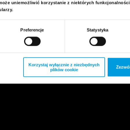
może uniemożliwić korzystanie z niektórych funkcjonalnośc
ularzy.
Preferencje
Statystyka
Korzystaj wyłącznie z niezbędnych
Zezwól
plików cookie