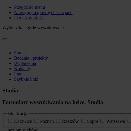
Przejdź do menu
Nawiguj po głównych sekcjach
Przejdź do treści
Wybierz kategorię wyszukiwania
Studia
Badania i projekty
Wydarzenia
Kontakty
Inne
Szybkie linki
Studia
Formularz wyszukiwania na belce: Studia
lokalizacja:
Katowice
Poznań
Rzeszów
Sopot
Warszawa
poziom studiów: