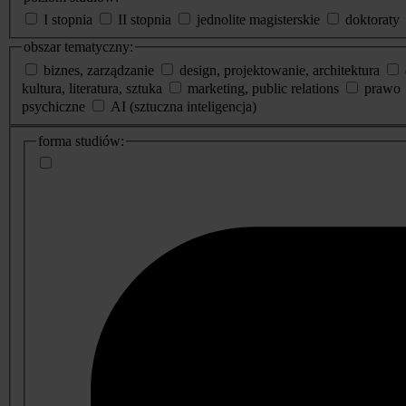
I stopnia
II stopnia
jednolite magisterskie
doktoraty
obszar tematyczny:
biznes, zarządzanie
design, projektowanie, architektura
kultura, literatura, sztuka
marketing, public relations
prawo
psychiczne
AI (sztuczna inteligencja)
dodatkowe
forma studiów:
informacje
o
studiach