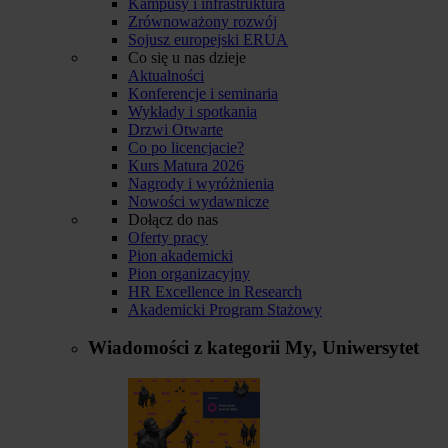
Kampusy i infrastruktura
Zrównoważony rozwój
Sojusz europejski ERUA
Co się u nas dzieje
Aktualności
Konferencje i seminaria
Wykłady i spotkania
Drzwi Otwarte
Co po licencjacie?
Kurs Matura 2026
Nagrody i wyróżnienia
Nowości wydawnicze
Dołącz do nas
Oferty pracy
Pion akademicki
Pion organizacyjny
HR Excellence in Research
Akademicki Program Stażowy
Wiadomości z kategorii
My, Uniwersytet