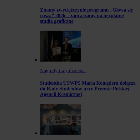
Znamy zwyciężczynie programu „Głowa się
rusza” 2026 – zapraszamy na bezpłatne
studia graficzne
Nagrody i wyróżnienia
Studentka USWPS Maria Komędera dołącza
do Rady Studentów przy Prezesie Polskiej
Agencji Kosmicznej