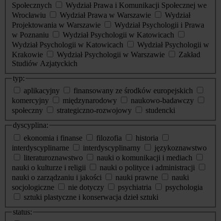
Społecznych
Wydział Prawa i Komunikacji Społecznej we
Wrocławiu
Wydział Prawa w Warszawie
Wydział
Projektowania w Warszawie
Wydział Psychologii i Prawa
w Poznaniu
Wydział Psychologii w Katowicach
Wydział Psychologii w Katowicach
Wydział Psychologii w
Krakowie
Wydział Psychologii w Warszawie
Zakład
Studiów Azjatyckich
typ:
aplikacyjny
finansowany ze środków europejskich
komercyjny
międzynarodowy
naukowo-badawczy
społeczny
strategiczno-rozwojowy
studencki
dyscyplina:
ekonomia i finanse
filozofia
historia
interdyscyplinarne
interdyscyplinarny
językoznawstwo
literaturoznawstwo
nauki o komunikacji i mediach
nauki o kulturze i religii
nauki o polityce i administracji
nauki o zarządzaniu i jakości
nauki prawne
nauki
socjologiczne
nie dotyczy
psychiatria
psychologia
sztuki plastyczne i konserwacja dzieł sztuki
status: