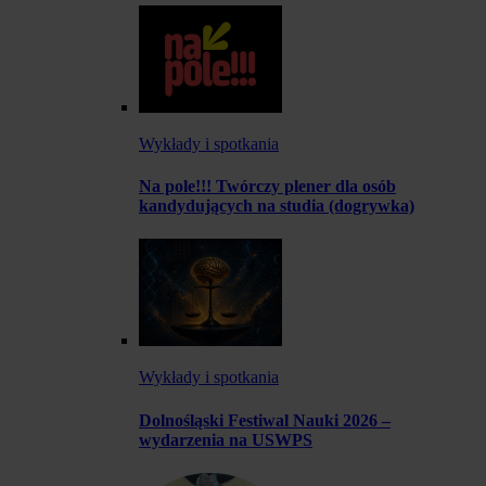
Wykłady i spotkania
Na pole!!! Twórczy plener dla osób
kandydujących na studia (dogrywka)
Wykłady i spotkania
Dolnośląski Festiwal Nauki 2026 –
wydarzenia na USWPS