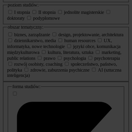
poziom studiów:
I stopnia
II stopnia
jednolite magisterskie
doktoraty
podyplomowe
obszar tematyczny:
biznes, zarządzanie
design, projektowanie, architektura
dziennikarstwo, media
human resources
UX,
informatyka, nowe technologie
języki obce, komunikacja
międzykulturowa
kultura, literatura, sztuka
marketing,
public relations
prawo
psychologia
psychoterapia
rozwój osobisty, coaching
społeczeństwo, państwo,
polityka
zdrowie, zaburzenia psychiczne
AI (sztuczna
inteligencja)
dodatkowe
forma studiów:
informacje
o
studiach