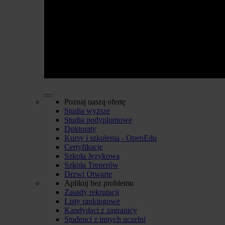
Poznaj naszą ofertę
Studia wyższe
Studia podyplomowe
Doktoraty
Kursy i szkolenia - OpenEdu
Certyfikacje
Szkoła Językowa
Szkoła Trenerów
Drzwi Otwarte
Aplikuj bez problemu
Zasady rekrutacji
Listy rankingowe
Kandydaci z zagranicy
Studenci z innych uczelni