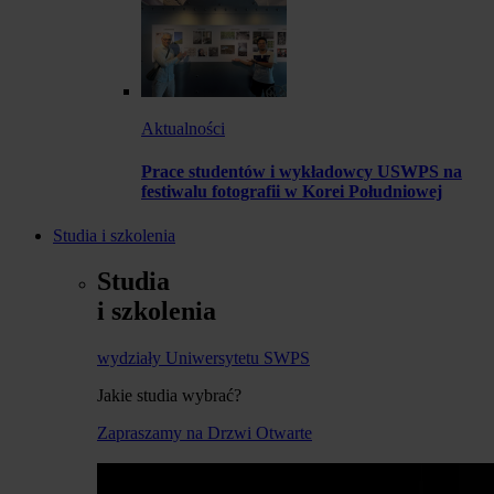
Aktualności
Prace studentów i wykładowcy USWPS na
festiwalu fotografii w Korei Południowej
Studia i szkolenia
Studia
i szkolenia
wydziały Uniwersytetu SWPS
Jakie studia wybrać?
Zapraszamy na Drzwi Otwarte