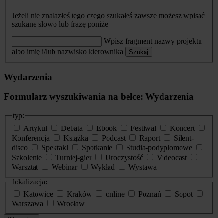
Jeżeli nie znalazłeś tego czego szukałeś zawsze możesz wpisać
szukane słowo lub frazę poniżej
Wpisz fragment nazwy projektu
albo imię i/lub nazwisko kierownika
Szukaj
Wydarzenia
Formularz wyszukiwania na belce: Wydarzenia
typ:
Artykuł
Debata
Ebook
Festiwal
Koncert
Konferencja
Książka
Podcast
Raport
Silent-
disco
Spektakl
Spotkanie
Studia-podyplomowe
Szkolenie
Turniej-gier
Uroczystość
Videocast
Warsztat
Webinar
Wykład
Wystawa
lokalizacja:
Katowice
Kraków
online
Poznań
Sopot
Warszawa
Wrocław