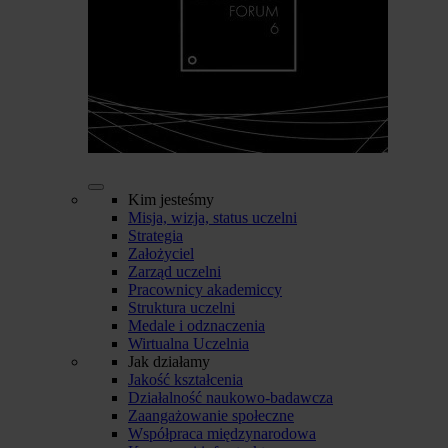
Kim jesteśmy
Misja, wizja, status uczelni
Strategia
Założyciel
Zarząd uczelni
Pracownicy akademiccy
Struktura uczelni
Medale i odznaczenia
Wirtualna Uczelnia
Jak działamy
Jakość kształcenia
Działalność naukowo-badawcza
Zaangażowanie społeczne
Współpraca międzynarodowa