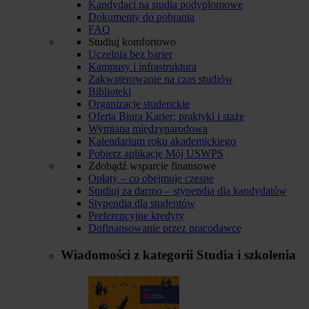
Kandydaci na studia podyplomowe
Dokumenty do pobrania
FAQ
Studiuj komfortowo
Uczelnia bez barier
Kampusy i infrastruktura
Zakwaterowanie na czas studiów
Biblioteki
Organizacje studenckie
Oferta Biura Karier: praktyki i staże
Wymiana międzynarodowa
Kalendarium roku akademickiego
Pobierz aplikację Mój USWPS
Zdobądź wsparcie finansowe
Opłaty – co obejmuje czesne
Studiuj za darmo – stypendia dla kandydatów
Stypendia dla studentów
Preferencyjne kredyty
Dofinansowanie przez pracodawcę
Wiadomości z kategorii
Studia i szkolenia