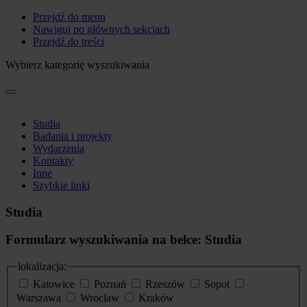
Przejdź do menu
Nawiguj po głównych sekcjach
Przejdź do treści
Wybierz kategorię wyszukiwania
Studia
Badania i projekty
Wydarzenia
Kontakty
Inne
Szybkie linki
Studia
Formularz wyszukiwania na belce: Studia
lokalizacja:
Katowice
Poznań
Rzeszów
Sopot
Warszawa
Wrocław
Kraków