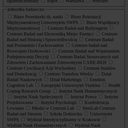
ogólnouczelniany
Sopot
Warszawa
Wrocław
jednostka badawcza:
Biuro Prorektorki ds. nauki
Biuro Rekrutacji
Międzynarodowej Uniwersytetu SWPS
Biuro Współpracy
Międzynarodowej
Centrum Badań nad Bullyingiem
Centrum Badań nad Ekonomiką Miejsc Pamięci
Centrum
Badań nad Historią i Sprawiedliwością
Centrum Badań
nad Poznaniem i Zachowaniem
Centrum badań nad
Rozwojem Osobowości
Centrum Badań nad Wspieraniem
Podejmowania Decyzji
Centrum Badań Stosowanych nad
Zdrowiem i Zachowaniami Zdrowotnymi CARE-BEH
Centrum Cywilizacji Azji Wschodniej
Centrum Studiów
nad Demokracją
Centrum Transferu Wiedzy
Dział
Badań Naukowych
Dział Marketingu
Emotion
Cognition Lab
Europejski Uniwersytet Viadrina
Health
Coping Research Group
Instytut Nauk Humanistycznych
Instytut Nauk Społecznych
Instytut Prawa
Instytut
Projektowania
Instytut Psychologii
Konfederacja
Lewiatan
Młodzi w Centrum Lab
StresLab Centrum
Badań nad Stresem
Szkoła Doktorska
Uniwersytet
SWPS
Wydział Interdyscyplinarny w Krakowie
Wydział Nauk Humanistycznych
Wydział Nauk