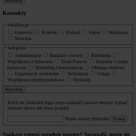
Wyszukaj
Kontakty
lokalizacja:
Katowice
Kraków
Poznań
Sopot
Warszawa
Wrocław
kategoria:
Administracja
Badania i rozwój
Biblioteka
Współpraca z biznesem
Dział Prawny
Instytuty i centra
badawcze
Marketing i komunikacja
Obsługa studenta
Organizacje studenckie
Rekrutacja
Usługi
Współpraca międzynarodowa
Wydziały
Wyszukaj
Jeżeli nie znalazłeś tego czego szukałeś zawsze możesz wpisać
szukane słowo lub frazę poniżej
Wpisz nazwę jednostki
Szukaj
Szukasz czegoś zupełnie innego? Sprawdź, może się