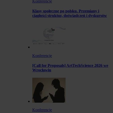
Konferencje
Klasy społeczne po polsku. Przemiany i
ciągłości struktur, doświadczeń i dyskursów
Konferencje
[Call for Proposals] ArtTechScience 2026 we
Wrocławiu
Konferencje