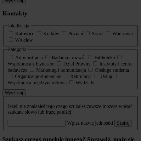
Wyszukaj
Kontakty
lokalizacja:
Katowice
Kraków
Poznań
Sopot
Warszawa
Wrocław
kategoria:
Administracja
Badania i rozwój
Biblioteka
Współpraca z biznesem
Dział Prawny
Instytuty i centra
badawcze
Marketing i komunikacja
Obsługa studenta
Organizacje studenckie
Rekrutacja
Usługi
Współpraca międzynarodowa
Wydziały
Wyszukaj
Jeżeli nie znalazłeś tego czego szukałeś zawsze możesz wpisać
szukane słowo lub frazę poniżej
Wpisz nazwę jednostki
Szukaj
Szukasz czegoś zupełnie innego? Sprawdź, może się