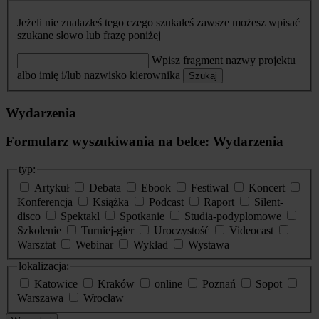
Jeżeli nie znalazłeś tego czego szukałeś zawsze możesz wpisać
szukane słowo lub frazę poniżej
Wpisz fragment nazwy projektu
albo imię i/lub nazwisko kierownika
Szukaj
Wydarzenia
Formularz wyszukiwania na belce: Wydarzenia
typ:
Artykuł
Debata
Ebook
Festiwal
Koncert
Konferencja
Książka
Podcast
Raport
Silent-
disco
Spektakl
Spotkanie
Studia-podyplomowe
Szkolenie
Turniej-gier
Uroczystość
Videocast
Warsztat
Webinar
Wykład
Wystawa
lokalizacja:
Katowice
Kraków
online
Poznań
Sopot
Warszawa
Wrocław