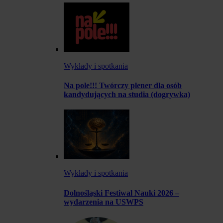
Wykłady i spotkania
Na pole!!! Twórczy plener dla osób
kandydujących na studia (dogrywka)
Wykłady i spotkania
Dolnośląski Festiwal Nauki 2026 –
wydarzenia na USWPS