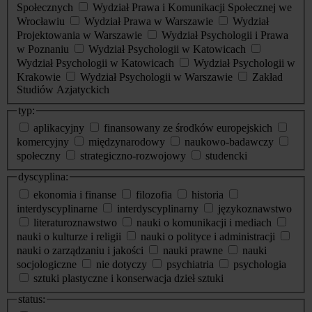
Społecznych
Wydział Prawa i Komunikacji Społecznej we
Wrocławiu
Wydział Prawa w Warszawie
Wydział
Projektowania w Warszawie
Wydział Psychologii i Prawa
w Poznaniu
Wydział Psychologii w Katowicach
Wydział Psychologii w Katowicach
Wydział Psychologii w
Krakowie
Wydział Psychologii w Warszawie
Zakład
Studiów Azjatyckich
typ:
aplikacyjny
finansowany ze środków europejskich
komercyjny
międzynarodowy
naukowo-badawczy
społeczny
strategiczno-rozwojowy
studencki
dyscyplina:
ekonomia i finanse
filozofia
historia
interdyscyplinarne
interdyscyplinarny
językoznawstwo
literaturoznawstwo
nauki o komunikacji i mediach
nauki o kulturze i religii
nauki o polityce i administracji
nauki o zarządzaniu i jakości
nauki prawne
nauki
socjologiczne
nie dotyczy
psychiatria
psychologia
sztuki plastyczne i konserwacja dzieł sztuki
status: