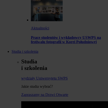
Aktualności
Prace studentów i wykładowcy USWPS na
festiwalu fotografii w Korei Południowej
Studia i szkolenia
Studia
i szkolenia
wydziały Uniwersytetu SWPS
Jakie studia wybrać?
Zapraszamy na Drzwi Otwarte