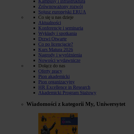
Kampusy i infrastruktura
Zrównoważony rozwój
Sojusz europejski ERUA
Co się u nas dzieje
Aktualności
Konferencje i seminaria
Wykłady i spotkania
Drzwi Otwarte
Co po licencjacie?
Kurs Matura 2026
Nagrody i wyróżnienia
Nowości wydawnicze
Dołącz do nas
Oferty pracy
Pion akademicki
Pion organizacyjny
HR Excellence in Research
Akademicki Program Stażowy
Wiadomości z kategorii
My, Uniwersytet