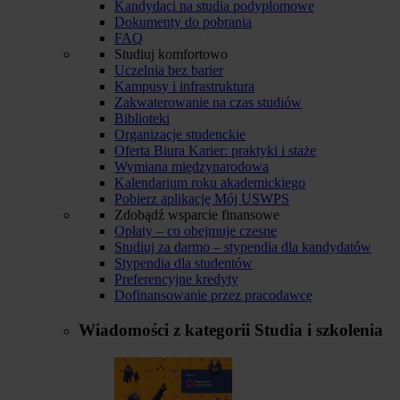
Kandydaci na studia podyplomowe
Dokumenty do pobrania
FAQ
Studiuj komfortowo
Uczelnia bez barier
Kampusy i infrastruktura
Zakwaterowanie na czas studiów
Biblioteki
Organizacje studenckie
Oferta Biura Karier: praktyki i staże
Wymiana międzynarodowa
Kalendarium roku akademickiego
Pobierz aplikację Mój USWPS
Zdobądź wsparcie finansowe
Opłaty – co obejmuje czesne
Studiuj za darmo – stypendia dla kandydatów
Stypendia dla studentów
Preferencyjne kredyty
Dofinansowanie przez pracodawcę
Wiadomości z kategorii
Studia i szkolenia