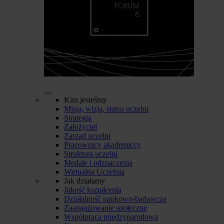
Kim jesteśmy
Misja, wizja, status uczelni
Strategia
Założyciel
Zarząd uczelni
Pracownicy akademiccy
Struktura uczelni
Medale i odznaczenia
Wirtualna Uczelnia
Jak działamy
Jakość kształcenia
Działalność naukowo-badawcza
Zaangażowanie społeczne
Współpraca międzynarodowa