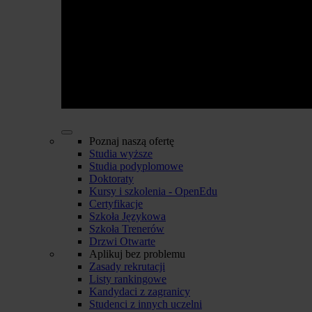
Poznaj naszą ofertę
Studia wyższe
Studia podyplomowe
Doktoraty
Kursy i szkolenia - OpenEdu
Certyfikacje
Szkoła Językowa
Szkoła Trenerów
Drzwi Otwarte
Aplikuj bez problemu
Zasady rekrutacji
Listy rankingowe
Kandydaci z zagranicy
Studenci z innych uczelni