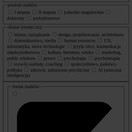
poziom studiów:
I stopnia
II stopnia
jednolite magisterskie
doktoraty
podyplomowe
obszar tematyczny:
biznes, zarządzanie
design, projektowanie, architektura
dziennikarstwo, media
human resources
UX,
informatyka, nowe technologie
języki obce, komunikacja
międzykulturowa
kultura, literatura, sztuka
marketing,
public relations
prawo
psychologia
psychoterapia
rozwój osobisty, coaching
społeczeństwo, państwo,
polityka
zdrowie, zaburzenia psychiczne
AI (sztuczna
inteligencja)
dodatkowe
forma studiów:
informacje
o
studiach