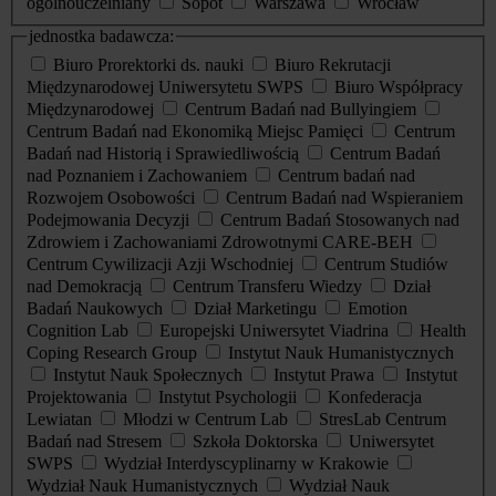
ogólnouczelniany
Sopot
Warszawa
Wrocław
jednostka badawcza:
Biuro Prorektorki ds. nauki
Biuro Rekrutacji
Międzynarodowej Uniwersytetu SWPS
Biuro Współpracy
Międzynarodowej
Centrum Badań nad Bullyingiem
Centrum Badań nad Ekonomiką Miejsc Pamięci
Centrum
Badań nad Historią i Sprawiedliwością
Centrum Badań
nad Poznaniem i Zachowaniem
Centrum badań nad
Rozwojem Osobowości
Centrum Badań nad Wspieraniem
Podejmowania Decyzji
Centrum Badań Stosowanych nad
Zdrowiem i Zachowaniami Zdrowotnymi CARE-BEH
Centrum Cywilizacji Azji Wschodniej
Centrum Studiów
nad Demokracją
Centrum Transferu Wiedzy
Dział
Badań Naukowych
Dział Marketingu
Emotion
Cognition Lab
Europejski Uniwersytet Viadrina
Health
Coping Research Group
Instytut Nauk Humanistycznych
Instytut Nauk Społecznych
Instytut Prawa
Instytut
Projektowania
Instytut Psychologii
Konfederacja
Lewiatan
Młodzi w Centrum Lab
StresLab Centrum
Badań nad Stresem
Szkoła Doktorska
Uniwersytet
SWPS
Wydział Interdyscyplinarny w Krakowie
Wydział Nauk Humanistycznych
Wydział Nauk