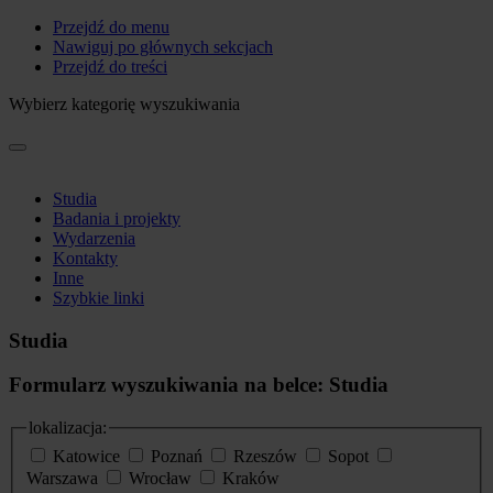
Przejdź do menu
Nawiguj po głównych sekcjach
Przejdź do treści
Wybierz kategorię wyszukiwania
Studia
Badania i projekty
Wydarzenia
Kontakty
Inne
Szybkie linki
Studia
Formularz wyszukiwania na belce: Studia
lokalizacja:
Katowice
Poznań
Rzeszów
Sopot
Warszawa
Wrocław
Kraków