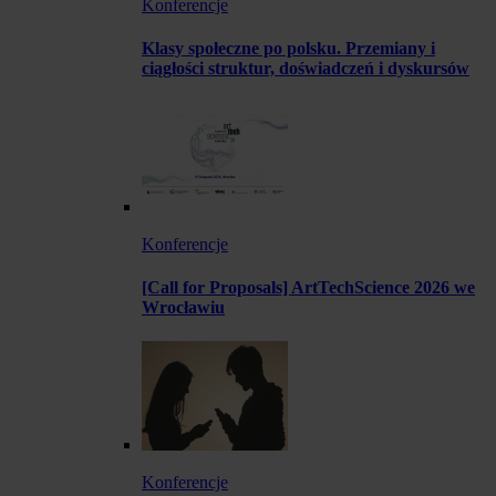
Konferencje
Klasy społeczne po polsku. Przemiany i
ciągłości struktur, doświadczeń i dyskursów
Konferencje
[Call for Proposals] ArtTechScience 2026 we
Wrocławiu
Konferencje