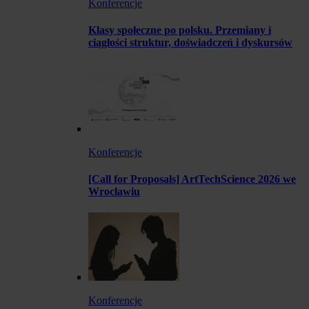
Konferencje
Klasy społeczne po polsku. Przemiany i
ciągłości struktur, doświadczeń i dyskursów
Konferencje
[Call for Proposals] ArtTechScience 2026 we
Wrocławiu
Konferencje