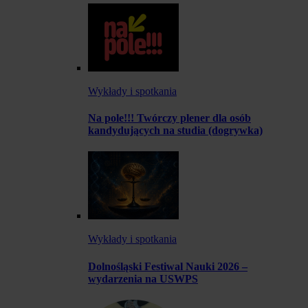
Wykłady i spotkania
Na pole!!! Twórczy plener dla osób
kandydujących na studia (dogrywka)
Wykłady i spotkania
Dolnośląski Festiwal Nauki 2026 –
wydarzenia na USWPS