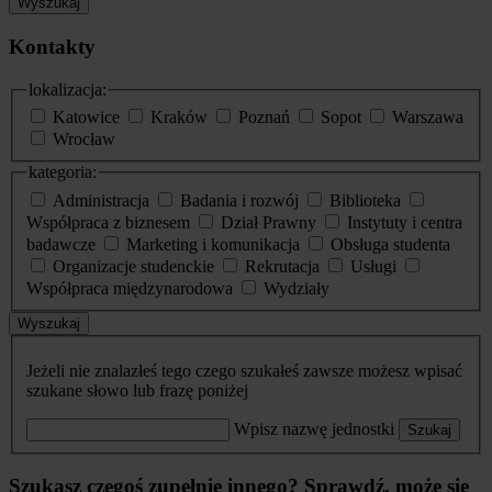
Wyszukaj
Kontakty
lokalizacja:
Katowice
Kraków
Poznań
Sopot
Warszawa
Wrocław
kategoria:
Administracja
Badania i rozwój
Biblioteka
Współpraca z biznesem
Dział Prawny
Instytuty i centra
badawcze
Marketing i komunikacja
Obsługa studenta
Organizacje studenckie
Rekrutacja
Usługi
Współpraca międzynarodowa
Wydziały
Wyszukaj
Jeżeli nie znalazłeś tego czego szukałeś zawsze możesz wpisać
szukane słowo lub frazę poniżej
Wpisz nazwę jednostki
Szukaj
Szukasz czegoś zupełnie innego? Sprawdź, może się