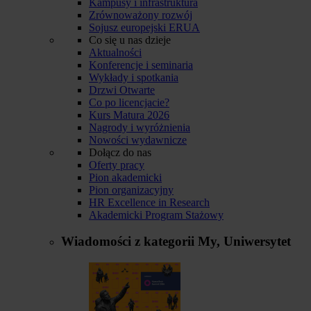
Kampusy i infrastruktura
Zrównoważony rozwój
Sojusz europejski ERUA
Co się u nas dzieje
Aktualności
Konferencje i seminaria
Wykłady i spotkania
Drzwi Otwarte
Co po licencjacie?
Kurs Matura 2026
Nagrody i wyróżnienia
Nowości wydawnicze
Dołącz do nas
Oferty pracy
Pion akademicki
Pion organizacyjny
HR Excellence in Research
Akademicki Program Stażowy
Wiadomości z kategorii
My, Uniwersytet