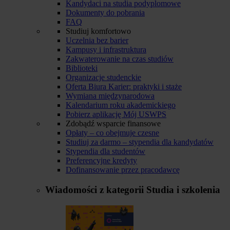
Kandydaci na studia podyplomowe
Dokumenty do pobrania
FAQ
Studiuj komfortowo
Uczelnia bez barier
Kampusy i infrastruktura
Zakwaterowanie na czas studiów
Biblioteki
Organizacje studenckie
Oferta Biura Karier: praktyki i staże
Wymiana międzynarodowa
Kalendarium roku akademickiego
Pobierz aplikację Mój USWPS
Zdobądź wsparcie finansowe
Opłaty – co obejmuje czesne
Studiuj za darmo – stypendia dla kandydatów
Stypendia dla studentów
Preferencyjne kredyty
Dofinansowanie przez pracodawcę
Wiadomości z kategorii
Studia i szkolenia