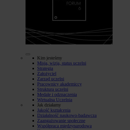
Kim jesteśmy
Misja, wizja, status uczelni
Strategia
Założyciel
Zarząd uczelni
Pracownicy akademiccy
Struktura uczelni
Medale i odznaczenia
Wirtualna Uczelnia
Jak działamy
Jakość kształcenia
Działalność naukowo-badawcza
Zaangażowanie społeczne
Współpraca międzynarodowa