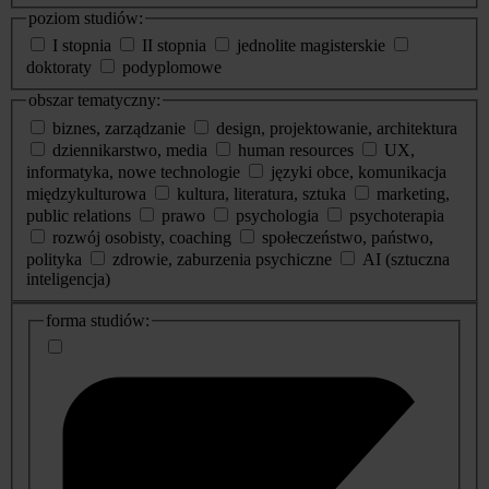
poziom studiów:
I stopnia
II stopnia
jednolite magisterskie
doktoraty
podyplomowe
obszar tematyczny:
biznes, zarządzanie
design, projektowanie, architektura
dziennikarstwo, media
human resources
UX,
informatyka, nowe technologie
języki obce, komunikacja
międzykulturowa
kultura, literatura, sztuka
marketing,
public relations
prawo
psychologia
psychoterapia
rozwój osobisty, coaching
społeczeństwo, państwo,
polityka
zdrowie, zaburzenia psychiczne
AI (sztuczna
inteligencja)
dodatkowe
forma studiów:
informacje
o
studiach