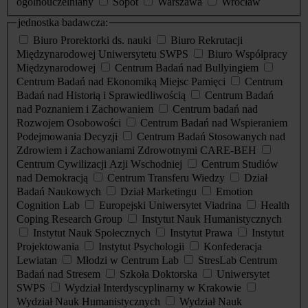
ogólnouczelniany
Sopot
Warszawa
Wrocław
jednostka badawcza:
Biuro Prorektorki ds. nauki
Biuro Rekrutacji
Międzynarodowej Uniwersytetu SWPS
Biuro Współpracy
Międzynarodowej
Centrum Badań nad Bullyingiem
Centrum Badań nad Ekonomiką Miejsc Pamięci
Centrum
Badań nad Historią i Sprawiedliwością
Centrum Badań
nad Poznaniem i Zachowaniem
Centrum badań nad
Rozwojem Osobowości
Centrum Badań nad Wspieraniem
Podejmowania Decyzji
Centrum Badań Stosowanych nad
Zdrowiem i Zachowaniami Zdrowotnymi CARE-BEH
Centrum Cywilizacji Azji Wschodniej
Centrum Studiów
nad Demokracją
Centrum Transferu Wiedzy
Dział
Badań Naukowych
Dział Marketingu
Emotion
Cognition Lab
Europejski Uniwersytet Viadrina
Health
Coping Research Group
Instytut Nauk Humanistycznych
Instytut Nauk Społecznych
Instytut Prawa
Instytut
Projektowania
Instytut Psychologii
Konfederacja
Lewiatan
Młodzi w Centrum Lab
StresLab Centrum
Badań nad Stresem
Szkoła Doktorska
Uniwersytet
SWPS
Wydział Interdyscyplinarny w Krakowie
Wydział Nauk Humanistycznych
Wydział Nauk