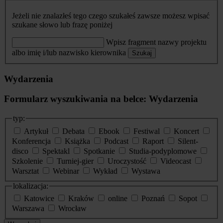
Jeżeli nie znalazłeś tego czego szukałeś zawsze możesz wpisać
szukane słowo lub frazę poniżej
Wpisz fragment nazwy projektu
albo imię i/lub nazwisko kierownika
Szukaj
Wydarzenia
Formularz wyszukiwania na belce: Wydarzenia
typ:
Artykuł
Debata
Ebook
Festiwal
Koncert
Konferencja
Książka
Podcast
Raport
Silent-
disco
Spektakl
Spotkanie
Studia-podyplomowe
Szkolenie
Turniej-gier
Uroczystość
Videocast
Warsztat
Webinar
Wykład
Wystawa
lokalizacja:
Katowice
Kraków
online
Poznań
Sopot
Warszawa
Wrocław