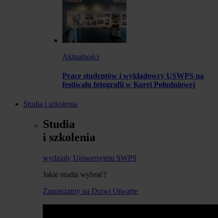
Aktualności
Prace studentów i wykładowcy USWPS na
festiwalu fotografii w Korei Południowej
Studia i szkolenia
Studia
i szkolenia
wydziały Uniwersytetu SWPS
Jakie studia wybrać?
Zapraszamy na Drzwi Otwarte