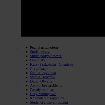
Poznaj naszą ofertę
Studia wyższe
Studia podyplomowe
Doktoraty
Kursy i szkolenia - OpenEdu
Certyfikacje
Szkoła Językowa
Szkoła Trenerów
Drzwi Otwarte
Aplikuj bez problemu
Zasady rekrutacji
Listy rankingowe
Kandydaci z zagranicy
Studenci z innych uczelni