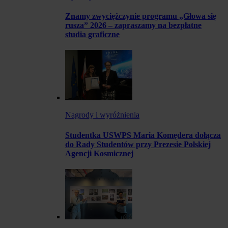
Znamy zwyciężczynie programu „Głowa się
rusza” 2026 – zapraszamy na bezpłatne
studia graficzne
Nagrody i wyróżnienia
Studentka USWPS Maria Komędera dołącza
do Rady Studentów przy Prezesie Polskiej
Agencji Kosmicznej