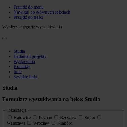
Przejdź do menu
Nawiguj po głównych sekcjach
Przejdź do treści
Wybierz kategorię wyszukiwania
Studia
Badania i projekty
Wydarzenia
Kontakty
Inne
Szybkie linki
Studia
Formularz wyszukiwania na belce: Studia
lokalizacja:
Katowice
Poznań
Rzeszów
Sopot
Warszawa
Wrocław
Kraków