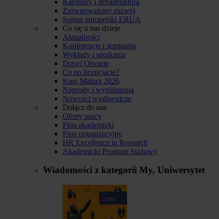
Kampusy i infrastruktura
Zrównoważony rozwój
Sojusz europejski ERUA
Co się u nas dzieje
Aktualności
Konferencje i seminaria
Wykłady i spotkania
Drzwi Otwarte
Co po licencjacie?
Kurs Matura 2026
Nagrody i wyróżnienia
Nowości wydawnicze
Dołącz do nas
Oferty pracy
Pion akademicki
Pion organizacyjny
HR Excellence in Research
Akademicki Program Stażowy
Wiadomości z kategorii
My, Uniwersytet