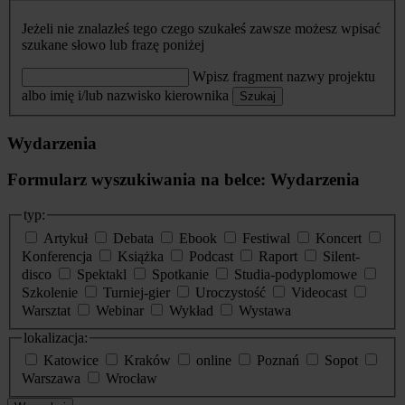
Jeżeli nie znalazłeś tego czego szukałeś zawsze możesz wpisać
szukane słowo lub frazę poniżej
Wpisz fragment nazwy projektu
albo imię i/lub nazwisko kierownika
Szukaj
Wydarzenia
Formularz wyszukiwania na belce: Wydarzenia
typ:
Artykuł
Debata
Ebook
Festiwal
Koncert
Konferencja
Książka
Podcast
Raport
Silent-
disco
Spektakl
Spotkanie
Studia-podyplomowe
Szkolenie
Turniej-gier
Uroczystość
Videocast
Warsztat
Webinar
Wykład
Wystawa
lokalizacja:
Katowice
Kraków
online
Poznań
Sopot
Warszawa
Wrocław