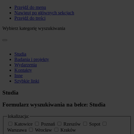
Przejdź do menu
Nawiguj po głównych sekcjach
Przejdź do treści
Wybierz kategorię wyszukiwania
Studia
Badania i projekty
Wydarzenia
Kontakty
Inne
Szybkie linki
Studia
Formularz wyszukiwania na belce: Studia
lokalizacja:
Katowice
Poznań
Rzeszów
Sopot
Warszawa
Wrocław
Kraków