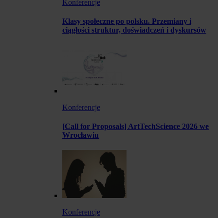
Konferencje
Klasy społeczne po polsku. Przemiany i
ciągłości struktur, doświadczeń i dyskursów
Konferencje
[Call for Proposals] ArtTechScience 2026 we
Wrocławiu
Konferencje