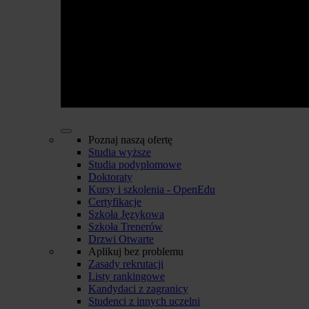
Poznaj naszą ofertę
Studia wyższe
Studia podyplomowe
Doktoraty
Kursy i szkolenia - OpenEdu
Certyfikacje
Szkoła Językowa
Szkoła Trenerów
Drzwi Otwarte
Aplikuj bez problemu
Zasady rekrutacji
Listy rankingowe
Kandydaci z zagranicy
Studenci z innych uczelni