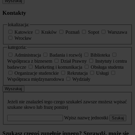
Wyszukaj
Kontakty
lokalizacja:
Katowice
Kraków
Poznań
Sopot
Warszawa
Wrocław
kategoria:
Administracja
Badania i rozwój
Biblioteka
Współpraca z biznesem
Dział Prawny
Instytuty i centra
badawcze
Marketing i komunikacja
Obsługa studenta
Organizacje studenckie
Rekrutacja
Usługi
Współpraca międzynarodowa
Wydziały
Wyszukaj
Jeżeli nie znalazłeś tego czego szukałeś zawsze możesz wpisać
szukane słowo lub frazę poniżej
Wpisz nazwę jednostki
Szukaj
Szukasz czegoś zupełnie innego? Sprawdź, może się