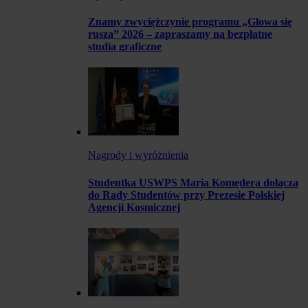
Znamy zwyciężczynie programu „Głowa się
rusza” 2026 – zapraszamy na bezpłatne
studia graficzne
Nagrody i wyróżnienia
Studentka USWPS Maria Komędera dołącza
do Rady Studentów przy Prezesie Polskiej
Agencji Kosmicznej