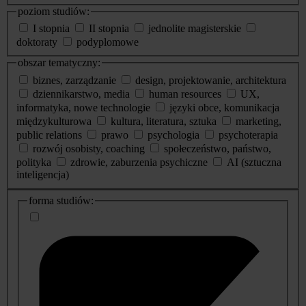
poziom studiów:
I stopnia
II stopnia
jednolite magisterskie
doktoraty
podyplomowe
obszar tematyczny:
biznes, zarządzanie
design, projektowanie, architektura
dziennikarstwo, media
human resources
UX,
informatyka, nowe technologie
języki obce, komunikacja
międzykulturowa
kultura, literatura, sztuka
marketing,
public relations
prawo
psychologia
psychoterapia
rozwój osobisty, coaching
społeczeństwo, państwo,
polityka
zdrowie, zaburzenia psychiczne
AI (sztuczna
inteligencja)
dodatkowe
forma studiów:
informacje
o
studiach