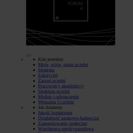
Kim jesteśmy
Misja, wizja, status uczelni
Strategia
Założyciel
Zarząd uczelni
Pracownicy akademiccy
Struktura uczelni
Medale i odznaczenia
Wirtualna Uczelnia
Jak działamy
Jakość kształcenia
Działalność naukowo-badawcza
Zaangażowanie społeczne
Współpraca międzynarodowa