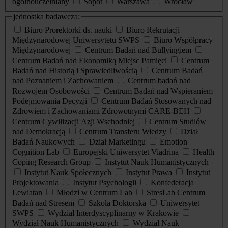
ogólnouczelniany
Sopot
Warszawa
Wrocław
jednostka badawcza:
Biuro Prorektorki ds. nauki
Biuro Rekrutacji
Międzynarodowej Uniwersytetu SWPS
Biuro Współpracy
Międzynarodowej
Centrum Badań nad Bullyingiem
Centrum Badań nad Ekonomiką Miejsc Pamięci
Centrum
Badań nad Historią i Sprawiedliwością
Centrum Badań
nad Poznaniem i Zachowaniem
Centrum badań nad
Rozwojem Osobowości
Centrum Badań nad Wspieraniem
Podejmowania Decyzji
Centrum Badań Stosowanych nad
Zdrowiem i Zachowaniami Zdrowotnymi CARE-BEH
Centrum Cywilizacji Azji Wschodniej
Centrum Studiów
nad Demokracją
Centrum Transferu Wiedzy
Dział
Badań Naukowych
Dział Marketingu
Emotion
Cognition Lab
Europejski Uniwersytet Viadrina
Health
Coping Research Group
Instytut Nauk Humanistycznych
Instytut Nauk Społecznych
Instytut Prawa
Instytut
Projektowania
Instytut Psychologii
Konfederacja
Lewiatan
Młodzi w Centrum Lab
StresLab Centrum
Badań nad Stresem
Szkoła Doktorska
Uniwersytet
SWPS
Wydział Interdyscyplinarny w Krakowie
Wydział Nauk Humanistycznych
Wydział Nauk