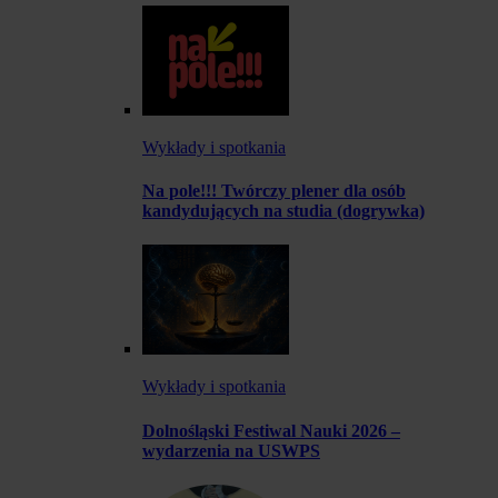
Wykłady i spotkania
Na pole!!! Twórczy plener dla osób
kandydujących na studia (dogrywka)
Wykłady i spotkania
Dolnośląski Festiwal Nauki 2026 –
wydarzenia na USWPS