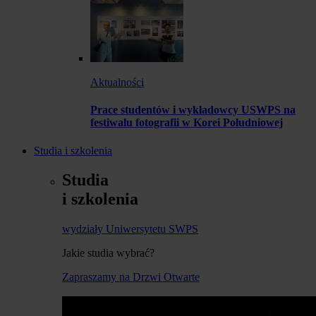
Aktualności
Prace studentów i wykładowcy USWPS na
festiwalu fotografii w Korei Południowej
Studia i szkolenia
Studia
i szkolenia
wydziały Uniwersytetu SWPS
Jakie studia wybrać?
Zapraszamy na Drzwi Otwarte