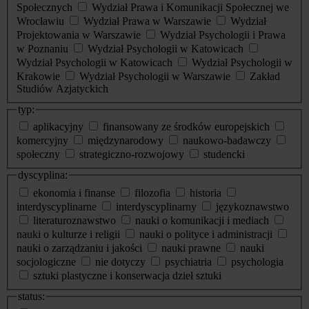
Społecznych
Wydział Prawa i Komunikacji Społecznej we
Wrocławiu
Wydział Prawa w Warszawie
Wydział
Projektowania w Warszawie
Wydział Psychologii i Prawa
w Poznaniu
Wydział Psychologii w Katowicach
Wydział Psychologii w Katowicach
Wydział Psychologii w
Krakowie
Wydział Psychologii w Warszawie
Zakład
Studiów Azjatyckich
typ:
aplikacyjny
finansowany ze środków europejskich
komercyjny
międzynarodowy
naukowo-badawczy
społeczny
strategiczno-rozwojowy
studencki
dyscyplina:
ekonomia i finanse
filozofia
historia
interdyscyplinarne
interdyscyplinarny
językoznawstwo
literaturoznawstwo
nauki o komunikacji i mediach
nauki o kulturze i religii
nauki o polityce i administracji
nauki o zarządzaniu i jakości
nauki prawne
nauki
socjologiczne
nie dotyczy
psychiatria
psychologia
sztuki plastyczne i konserwacja dzieł sztuki
status: