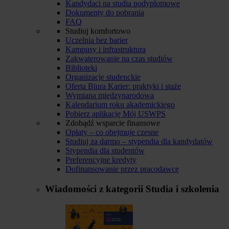
Kandydaci na studia podyplomowe
Dokumenty do pobrania
FAQ
Studiuj komfortowo
Uczelnia bez barier
Kampusy i infrastruktura
Zakwaterowanie na czas studiów
Biblioteki
Organizacje studenckie
Oferta Biura Karier: praktyki i staże
Wymiana międzynarodowa
Kalendarium roku akademickiego
Pobierz aplikację Mój USWPS
Zdobądź wsparcie finansowe
Opłaty – co obejmuje czesne
Studiuj za darmo – stypendia dla kandydatów
Stypendia dla studentów
Preferencyjne kredyty
Dofinansowanie przez pracodawcę
Wiadomości z kategorii
Studia i szkolenia