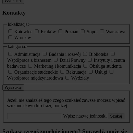
Wyszukaj
Kontakty
lokalizacja:
Katowice
Kraków
Poznań
Sopot
Warszawa
Wrocław
kategoria:
Administracja
Badania i rozwój
Biblioteka
Współpraca z biznesem
Dział Prawny
Instytuty i centra
badawcze
Marketing i komunikacja
Obsługa studenta
Organizacje studenckie
Rekrutacja
Usługi
Współpraca międzynarodowa
Wydziały
Wyszukaj
Jeżeli nie znalazłeś tego czego szukałeś zawsze możesz wpisać
szukane słowo lub frazę poniżej
Wpisz nazwę jednostki
Szukaj
Szukasz czegoś zupełnie innego? Sprawdź, może się