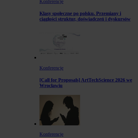
Konferencje
Klasy społeczne po polsku. Przemiany i
ciągłości struktur, doświadczeń i dyskursów
Konferencje
[Call for Proposals] ArtTechScience 2026 we
Wrocławiu
Konferencje