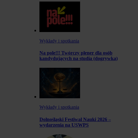
Wykłady i spotkania
Na pole!!! Twórczy plener dla osób
kandydujących na studia (dogrywka)
Wykłady i spotkania
Dolnośląski Festiwal Nauki 2026 –
wydarzenia na USWPS