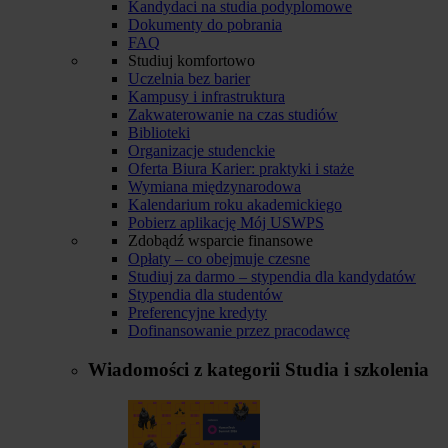
Kandydaci na studia podyplomowe
Dokumenty do pobrania
FAQ
Studiuj komfortowo
Uczelnia bez barier
Kampusy i infrastruktura
Zakwaterowanie na czas studiów
Biblioteki
Organizacje studenckie
Oferta Biura Karier: praktyki i staże
Wymiana międzynarodowa
Kalendarium roku akademickiego
Pobierz aplikację Mój USWPS
Zdobądź wsparcie finansowe
Opłaty – co obejmuje czesne
Studiuj za darmo – stypendia dla kandydatów
Stypendia dla studentów
Preferencyjne kredyty
Dofinansowanie przez pracodawcę
Wiadomości z kategorii
Studia i szkolenia