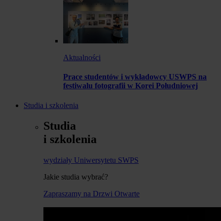
Aktualności
Prace studentów i wykładowcy USWPS na
festiwalu fotografii w Korei Południowej
Studia i szkolenia
Studia
i szkolenia
wydziały Uniwersytetu SWPS
Jakie studia wybrać?
Zapraszamy na Drzwi Otwarte