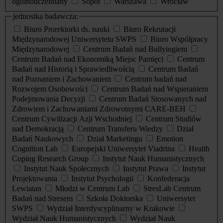
ogólnouczelniany
Sopot
Warszawa
Wrocław
jednostka badawcza:
Biuro Prorektorki ds. nauki
Biuro Rekrutacji
Międzynarodowej Uniwersytetu SWPS
Biuro Współpracy
Międzynarodowej
Centrum Badań nad Bullyingiem
Centrum Badań nad Ekonomiką Miejsc Pamięci
Centrum
Badań nad Historią i Sprawiedliwością
Centrum Badań
nad Poznaniem i Zachowaniem
Centrum badań nad
Rozwojem Osobowości
Centrum Badań nad Wspieraniem
Podejmowania Decyzji
Centrum Badań Stosowanych nad
Zdrowiem i Zachowaniami Zdrowotnymi CARE-BEH
Centrum Cywilizacji Azji Wschodniej
Centrum Studiów
nad Demokracją
Centrum Transferu Wiedzy
Dział
Badań Naukowych
Dział Marketingu
Emotion
Cognition Lab
Europejski Uniwersytet Viadrina
Health
Coping Research Group
Instytut Nauk Humanistycznych
Instytut Nauk Społecznych
Instytut Prawa
Instytut
Projektowania
Instytut Psychologii
Konfederacja
Lewiatan
Młodzi w Centrum Lab
StresLab Centrum
Badań nad Stresem
Szkoła Doktorska
Uniwersytet
SWPS
Wydział Interdyscyplinarny w Krakowie
Wydział Nauk Humanistycznych
Wydział Nauk