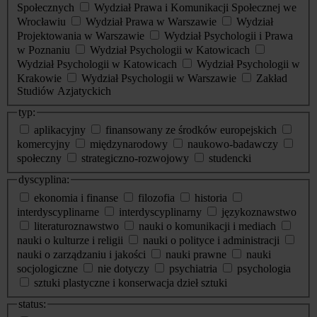
Społecznych
Wydział Prawa i Komunikacji Społecznej we
Wrocławiu
Wydział Prawa w Warszawie
Wydział
Projektowania w Warszawie
Wydział Psychologii i Prawa
w Poznaniu
Wydział Psychologii w Katowicach
Wydział Psychologii w Katowicach
Wydział Psychologii w
Krakowie
Wydział Psychologii w Warszawie
Zakład
Studiów Azjatyckich
typ:
aplikacyjny
finansowany ze środków europejskich
komercyjny
międzynarodowy
naukowo-badawczy
społeczny
strategiczno-rozwojowy
studencki
dyscyplina:
ekonomia i finanse
filozofia
historia
interdyscyplinarne
interdyscyplinarny
językoznawstwo
literaturoznawstwo
nauki o komunikacji i mediach
nauki o kulturze i religii
nauki o polityce i administracji
nauki o zarządzaniu i jakości
nauki prawne
nauki
socjologiczne
nie dotyczy
psychiatria
psychologia
sztuki plastyczne i konserwacja dzieł sztuki
status: