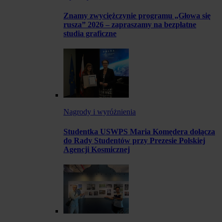
Znamy zwyciężczynie programu „Głowa się
rusza” 2026 – zapraszamy na bezpłatne
studia graficzne
Nagrody i wyróżnienia
Studentka USWPS Maria Komędera dołącza
do Rady Studentów przy Prezesie Polskiej
Agencji Kosmicznej