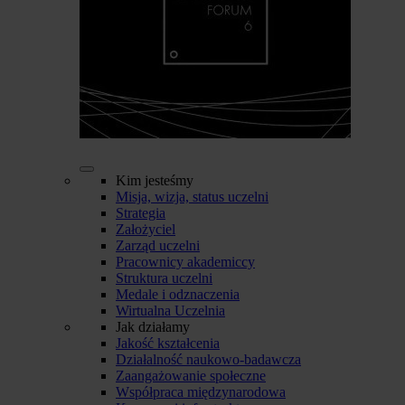
Kim jesteśmy
Misja, wizja, status uczelni
Strategia
Założyciel
Zarząd uczelni
Pracownicy akademiccy
Struktura uczelni
Medale i odznaczenia
Wirtualna Uczelnia
Jak działamy
Jakość kształcenia
Działalność naukowo-badawcza
Zaangażowanie społeczne
Współpraca międzynarodowa