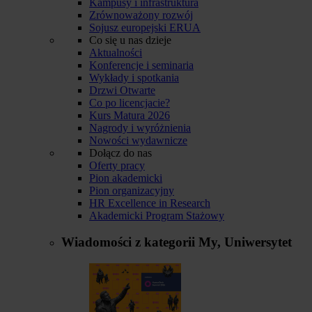
Kampusy i infrastruktura
Zrównoważony rozwój
Sojusz europejski ERUA
Co się u nas dzieje
Aktualności
Konferencje i seminaria
Wykłady i spotkania
Drzwi Otwarte
Co po licencjacie?
Kurs Matura 2026
Nagrody i wyróżnienia
Nowości wydawnicze
Dołącz do nas
Oferty pracy
Pion akademicki
Pion organizacyjny
HR Excellence in Research
Akademicki Program Stażowy
Wiadomości z kategorii
My, Uniwersytet