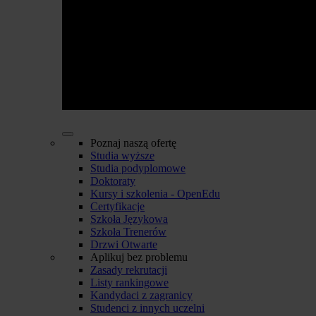
Poznaj naszą ofertę
Studia wyższe
Studia podyplomowe
Doktoraty
Kursy i szkolenia - OpenEdu
Certyfikacje
Szkoła Językowa
Szkoła Trenerów
Drzwi Otwarte
Aplikuj bez problemu
Zasady rekrutacji
Listy rankingowe
Kandydaci z zagranicy
Studenci z innych uczelni