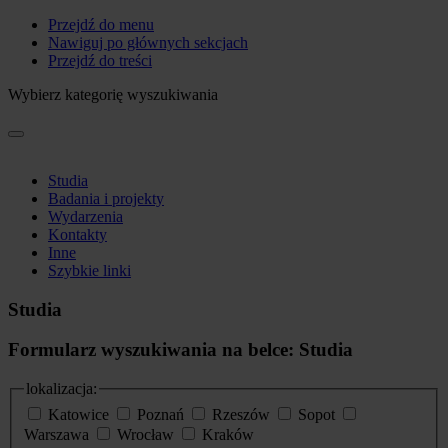
Przejdź do menu
Nawiguj po głównych sekcjach
Przejdź do treści
Wybierz kategorię wyszukiwania
Studia
Badania i projekty
Wydarzenia
Kontakty
Inne
Szybkie linki
Studia
Formularz wyszukiwania na belce: Studia
lokalizacja:
Katowice
Poznań
Rzeszów
Sopot
Warszawa
Wrocław
Kraków