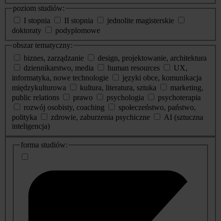
poziom studiów:
I stopnia
II stopnia
jednolite magisterskie
doktoraty
podyplomowe
obszar tematyczny:
biznes, zarządzanie
design, projektowanie, architektura
dziennikarstwo, media
human resources
UX,
informatyka, nowe technologie
języki obce, komunikacja
międzykulturowa
kultura, literatura, sztuka
marketing,
public relations
prawo
psychologia
psychoterapia
rozwój osobisty, coaching
społeczeństwo, państwo,
polityka
zdrowie, zaburzenia psychiczne
AI (sztuczna
inteligencja)
dodatkowe
forma studiów:
informacje
o
studiach