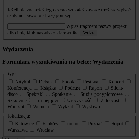
Jeżeli nie znalazłeś tego czego szukałeś zawsze możesz wpisać
szukane słowo lub frazę poniżej
Wpisz fragment nazwy projektu
albo imię i/lub nazwisko kierownika
Szukaj
Wydarzenia
Formularz wyszukiwania na belce: Wydarzenia
typ:
Artykuł
Debata
Ebook
Festiwal
Koncert
Konferencja
Książka
Podcast
Raport
Silent-
disco
Spektakl
Spotkanie
Studia-podyplomowe
Szkolenie
Turniej-gier
Uroczystość
Videocast
Warsztat
Webinar
Wykład
Wystawa
lokalizacja:
Katowice
Kraków
online
Poznań
Sopot
Warszawa
Wrocław