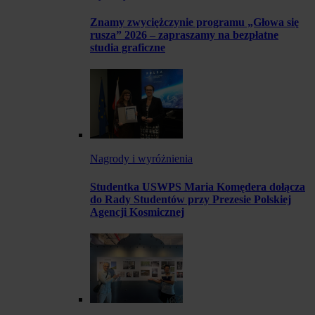
Znamy zwyciężczynie programu „Głowa się
rusza” 2026 – zapraszamy na bezpłatne
studia graficzne
Nagrody i wyróżnienia
Studentka USWPS Maria Komędera dołącza
do Rady Studentów przy Prezesie Polskiej
Agencji Kosmicznej