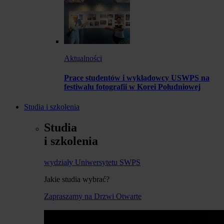
Aktualności
Prace studentów i wykładowcy USWPS na
festiwalu fotografii w Korei Południowej
Studia i szkolenia
Studia
i szkolenia
wydziały Uniwersytetu SWPS
Jakie studia wybrać?
Zapraszamy na Drzwi Otwarte