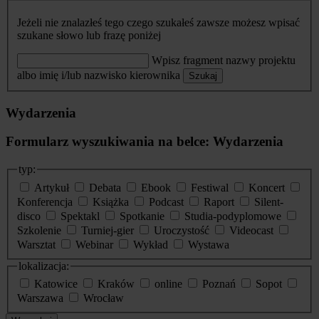
Jeżeli nie znalazłeś tego czego szukałeś zawsze możesz wpisać
szukane słowo lub frazę poniżej
Wpisz fragment nazwy projektu
albo imię i/lub nazwisko kierownika
Szukaj
Wydarzenia
Formularz wyszukiwania na belce: Wydarzenia
typ:
Artykuł
Debata
Ebook
Festiwal
Koncert
Konferencja
Książka
Podcast
Raport
Silent-
disco
Spektakl
Spotkanie
Studia-podyplomowe
Szkolenie
Turniej-gier
Uroczystość
Videocast
Warsztat
Webinar
Wykład
Wystawa
lokalizacja:
Katowice
Kraków
online
Poznań
Sopot
Warszawa
Wrocław