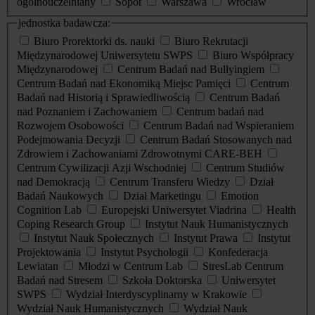
ogólnouczelniany
Sopot
Warszawa
Wrocław
jednostka badawcza:
Biuro Prorektorki ds. nauki
Biuro Rekrutacji
Międzynarodowej Uniwersytetu SWPS
Biuro Współpracy
Międzynarodowej
Centrum Badań nad Bullyingiem
Centrum Badań nad Ekonomiką Miejsc Pamięci
Centrum
Badań nad Historią i Sprawiedliwością
Centrum Badań
nad Poznaniem i Zachowaniem
Centrum badań nad
Rozwojem Osobowości
Centrum Badań nad Wspieraniem
Podejmowania Decyzji
Centrum Badań Stosowanych nad
Zdrowiem i Zachowaniami Zdrowotnymi CARE-BEH
Centrum Cywilizacji Azji Wschodniej
Centrum Studiów
nad Demokracją
Centrum Transferu Wiedzy
Dział
Badań Naukowych
Dział Marketingu
Emotion
Cognition Lab
Europejski Uniwersytet Viadrina
Health
Coping Research Group
Instytut Nauk Humanistycznych
Instytut Nauk Społecznych
Instytut Prawa
Instytut
Projektowania
Instytut Psychologii
Konfederacja
Lewiatan
Młodzi w Centrum Lab
StresLab Centrum
Badań nad Stresem
Szkoła Doktorska
Uniwersytet
SWPS
Wydział Interdyscyplinarny w Krakowie
Wydział Nauk Humanistycznych
Wydział Nauk