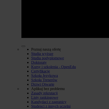
Poznaj naszą ofertę
Studia wyższe
Studia podyplomowe
Doktoraty
Kursy i szkolenia - OpenEdu
Certyfikacje
Szkoła Językowa
Szkoła Trenerów
Drzwi Otwarte
Aplikuj bez problemu
Zasady rekrutacji
Listy rankingowe
Kandydaci z zagranicy
Studenci z innych uczelni