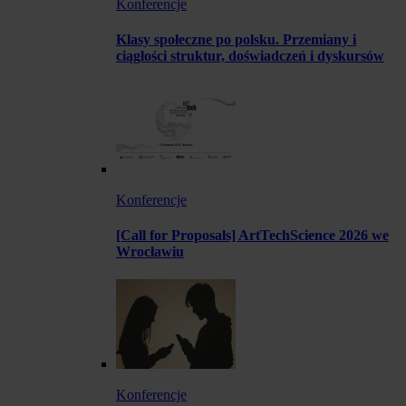
Konferencje
Klasy społeczne po polsku. Przemiany i
ciągłości struktur, doświadczeń i dyskursów
Konferencje
[Call for Proposals] ArtTechScience 2026 we
Wrocławiu
Konferencje