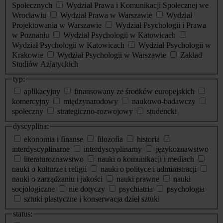
Społecznych
Wydział Prawa i Komunikacji Społecznej we
Wrocławiu
Wydział Prawa w Warszawie
Wydział
Projektowania w Warszawie
Wydział Psychologii i Prawa
w Poznaniu
Wydział Psychologii w Katowicach
Wydział Psychologii w Katowicach
Wydział Psychologii w
Krakowie
Wydział Psychologii w Warszawie
Zakład
Studiów Azjatyckich
typ:
aplikacyjny
finansowany ze środków europejskich
komercyjny
międzynarodowy
naukowo-badawczy
społeczny
strategiczno-rozwojowy
studencki
dyscyplina:
ekonomia i finanse
filozofia
historia
interdyscyplinarne
interdyscyplinarny
językoznawstwo
literaturoznawstwo
nauki o komunikacji i mediach
nauki o kulturze i religii
nauki o polityce i administracji
nauki o zarządzaniu i jakości
nauki prawne
nauki
socjologiczne
nie dotyczy
psychiatria
psychologia
sztuki plastyczne i konserwacja dzieł sztuki
status: