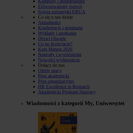
Kampusy i infrastruktura
Zrównoważony rozwój
Sojusz europejski ERUA
Co się u nas dzieje
Aktualności
Konferencje i seminaria
Wykłady i spotkania
Drzwi Otwarte
Co po licencjacie?
Kurs Matura 2026
Nagrody i wyróżnienia
Nowości wydawnicze
Dołącz do nas
Oferty pracy
Pion akademicki
Pion organizacyjny
HR Excellence in Research
Akademicki Program Stażowy
Wiadomości z kategorii
My, Uniwersytet