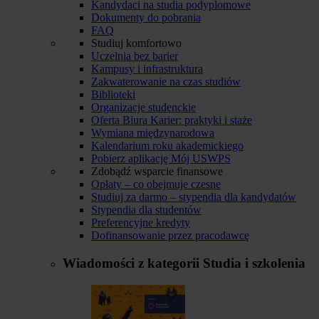
Kandydaci na studia podyplomowe
Dokumenty do pobrania
FAQ
Studiuj komfortowo
Uczelnia bez barier
Kampusy i infrastruktura
Zakwaterowanie na czas studiów
Biblioteki
Organizacje studenckie
Oferta Biura Karier: praktyki i staże
Wymiana międzynarodowa
Kalendarium roku akademickiego
Pobierz aplikację Mój USWPS
Zdobądź wsparcie finansowe
Opłaty – co obejmuje czesne
Studiuj za darmo – stypendia dla kandydatów
Stypendia dla studentów
Preferencyjne kredyty
Dofinansowanie przez pracodawcę
Wiadomości z kategorii
Studia i szkolenia