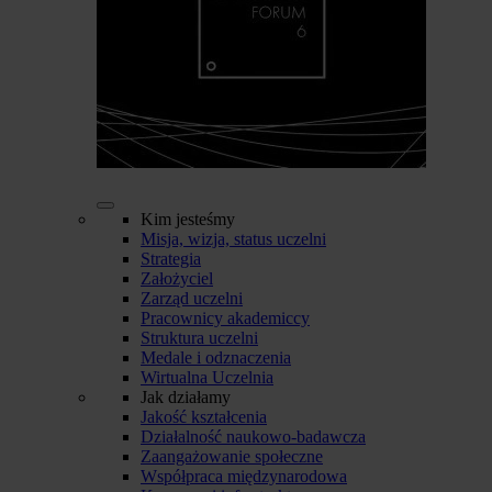
Kim jesteśmy
Misja, wizja, status uczelni
Strategia
Założyciel
Zarząd uczelni
Pracownicy akademiccy
Struktura uczelni
Medale i odznaczenia
Wirtualna Uczelnia
Jak działamy
Jakość kształcenia
Działalność naukowo-badawcza
Zaangażowanie społeczne
Współpraca międzynarodowa