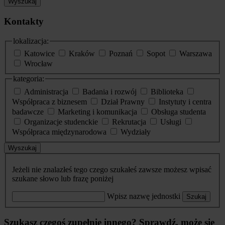
Wyszukaj
Kontakty
lokalizacja:
Katowice
Kraków
Poznań
Sopot
Warszawa
Wrocław
kategoria:
Administracja
Badania i rozwój
Biblioteka
Współpraca z biznesem
Dział Prawny
Instytuty i centra
badawcze
Marketing i komunikacja
Obsługa studenta
Organizacje studenckie
Rekrutacja
Usługi
Współpraca międzynarodowa
Wydziały
Wyszukaj
Jeżeli nie znalazłeś tego czego szukałeś zawsze możesz wpisać
szukane słowo lub frazę poniżej
Wpisz nazwę jednostki
Szukaj
Szukasz czegoś zupełnie innego? Sprawdź, może się