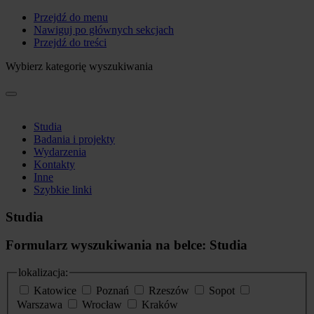
Przejdź do menu
Nawiguj po głównych sekcjach
Przejdź do treści
Wybierz kategorię wyszukiwania
Studia
Badania i projekty
Wydarzenia
Kontakty
Inne
Szybkie linki
Studia
Formularz wyszukiwania na belce: Studia
lokalizacja:
Katowice
Poznań
Rzeszów
Sopot
Warszawa
Wrocław
Kraków