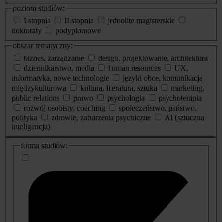
poziom studiów:
I stopnia
II stopnia
jednolite magisterskie
doktoraty
podyplomowe
obszar tematyczny:
biznes, zarządzanie
design, projektowanie, architektura
dziennikarstwo, media
human resources
UX,
informatyka, nowe technologie
języki obce, komunikacja
międzykulturowa
kultura, literatura, sztuka
marketing,
public relations
prawo
psychologia
psychoterapia
rozwój osobisty, coaching
społeczeństwo, państwo,
polityka
zdrowie, zaburzenia psychiczne
AI (sztuczna
inteligencja)
dodatkowe
forma studiów:
informacje
o
studiach