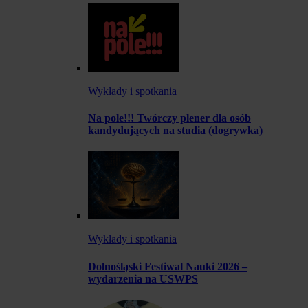
Wykłady i spotkania
Na pole!!! Twórczy plener dla osób
kandydujących na studia (dogrywka)
Wykłady i spotkania
Dolnośląski Festiwal Nauki 2026 –
wydarzenia na USWPS