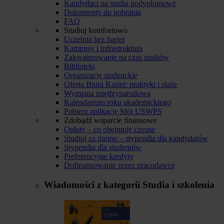
Kandydaci na studia podyplomowe
Dokumenty do pobrania
FAQ
Studiuj komfortowo
Uczelnia bez barier
Kampusy i infrastruktura
Zakwaterowanie na czas studiów
Biblioteki
Organizacje studenckie
Oferta Biura Karier: praktyki i staże
Wymiana międzynarodowa
Kalendarium roku akademickiego
Pobierz aplikację Mój USWPS
Zdobądź wsparcie finansowe
Opłaty – co obejmuje czesne
Studiuj za darmo – stypendia dla kandydatów
Stypendia dla studentów
Preferencyjne kredyty
Dofinansowanie przez pracodawcę
Wiadomości z kategorii
Studia i szkolenia