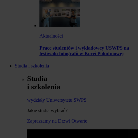
Aktualności
Prace studentów i wykładowcy USWPS na
festiwalu fotografii w Korei Południowej
Studia i szkolenia
Studia
i szkolenia
wydziały Uniwersytetu SWPS
Jakie studia wybrać?
Zapraszamy na Drzwi Otwarte