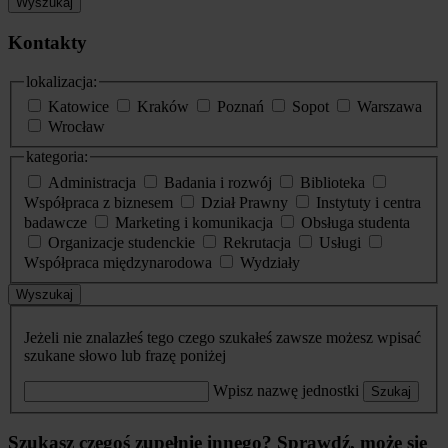
Wyszukaj
Kontakty
lokalizacja:
Katowice
Kraków
Poznań
Sopot
Warszawa
Wrocław
kategoria:
Administracja
Badania i rozwój
Biblioteka
Współpraca z biznesem
Dział Prawny
Instytuty i centra
badawcze
Marketing i komunikacja
Obsługa studenta
Organizacje studenckie
Rekrutacja
Usługi
Współpraca międzynarodowa
Wydziały
Wyszukaj
Jeżeli nie znalazłeś tego czego szukałeś zawsze możesz wpisać
szukane słowo lub frazę poniżej
Wpisz nazwę jednostki
Szukaj
Szukasz czegoś zupełnie innego? Sprawdź, może się