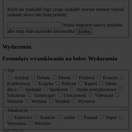
Jeżeli nie znalazłeś tego czego szukałeś zawsze możesz wpisać
szukane słowo lub frazę poniżej
Wpisz fragment nazwy projektu
albo imię i/lub nazwisko kierownika
Szukaj
Wydarzenia
Formularz wyszukiwania na belce: Wydarzenia
typ:
Artykuł
Debata
Ebook
Festiwal
Koncert
Konferencja
Książka
Podcast
Raport
Silent-
disco
Spektakl
Spotkanie
Studia-podyplomowe
Szkolenie
Turniej-gier
Uroczystość
Videocast
Warsztat
Webinar
Wykład
Wystawa
lokalizacja:
Katowice
Kraków
online
Poznań
Sopot
Warszawa
Wrocław