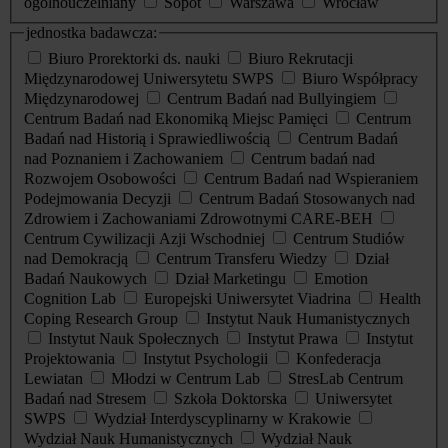
ogólnouczelniany
Sopot
Warszawa
Wrocław
jednostka badawcza:
Biuro Prorektorki ds. nauki
Biuro Rekrutacji
Międzynarodowej Uniwersytetu SWPS
Biuro Współpracy
Międzynarodowej
Centrum Badań nad Bullyingiem
Centrum Badań nad Ekonomiką Miejsc Pamięci
Centrum
Badań nad Historią i Sprawiedliwością
Centrum Badań
nad Poznaniem i Zachowaniem
Centrum badań nad
Rozwojem Osobowości
Centrum Badań nad Wspieraniem
Podejmowania Decyzji
Centrum Badań Stosowanych nad
Zdrowiem i Zachowaniami Zdrowotnymi CARE-BEH
Centrum Cywilizacji Azji Wschodniej
Centrum Studiów
nad Demokracją
Centrum Transferu Wiedzy
Dział
Badań Naukowych
Dział Marketingu
Emotion
Cognition Lab
Europejski Uniwersytet Viadrina
Health
Coping Research Group
Instytut Nauk Humanistycznych
Instytut Nauk Społecznych
Instytut Prawa
Instytut
Projektowania
Instytut Psychologii
Konfederacja
Lewiatan
Młodzi w Centrum Lab
StresLab Centrum
Badań nad Stresem
Szkoła Doktorska
Uniwersytet
SWPS
Wydział Interdyscyplinarny w Krakowie
Wydział Nauk Humanistycznych
Wydział Nauk