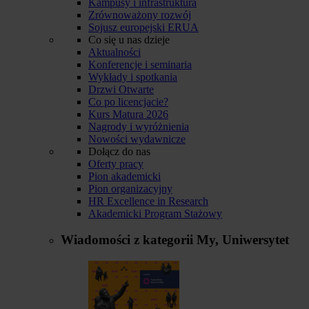
Kampusy i infrastruktura
Zrównoważony rozwój
Sojusz europejski ERUA
Co się u nas dzieje
Aktualności
Konferencje i seminaria
Wykłady i spotkania
Drzwi Otwarte
Co po licencjacie?
Kurs Matura 2026
Nagrody i wyróżnienia
Nowości wydawnicze
Dołącz do nas
Oferty pracy
Pion akademicki
Pion organizacyjny
HR Excellence in Research
Akademicki Program Stażowy
Wiadomości z kategorii
My, Uniwersytet