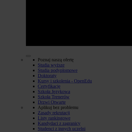
Poznaj naszą ofertę
Studia wyższe
Studia podyplomowe
Doktoraty
Kursy i szkolenia - OpenEdu
Certyfikacje
Szkoła Językowa
Szkoła Trenerów
Drzwi Otwarte
Aplikuj bez problemu
Zasady rekrutacji
Listy rankingowe
Kandydaci z zagranicy
Studenci z innych uczelni