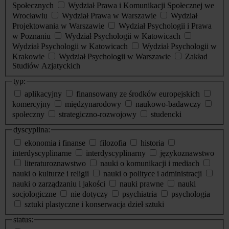
Społecznych
Wydział Prawa i Komunikacji Społecznej we
Wrocławiu
Wydział Prawa w Warszawie
Wydział
Projektowania w Warszawie
Wydział Psychologii i Prawa
w Poznaniu
Wydział Psychologii w Katowicach
Wydział Psychologii w Katowicach
Wydział Psychologii w
Krakowie
Wydział Psychologii w Warszawie
Zakład
Studiów Azjatyckich
typ:
aplikacyjny
finansowany ze środków europejskich
komercyjny
międzynarodowy
naukowo-badawczy
społeczny
strategiczno-rozwojowy
studencki
dyscyplina:
ekonomia i finanse
filozofia
historia
interdyscyplinarne
interdyscyplinarny
językoznawstwo
literaturoznawstwo
nauki o komunikacji i mediach
nauki o kulturze i religii
nauki o polityce i administracji
nauki o zarządzaniu i jakości
nauki prawne
nauki
socjologiczne
nie dotyczy
psychiatria
psychologia
sztuki plastyczne i konserwacja dzieł sztuki
status: