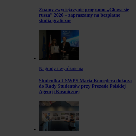
Znamy zwyciężczynie programu „Głowa się
rusza” 2026 – zapraszamy na bezpłatne
studia graficzne
Nagrody i wyróżnienia
Studentka USWPS Maria Komędera dołącza
do Rady Studentów przy Prezesie Polskiej
Agencji Kosmicznej