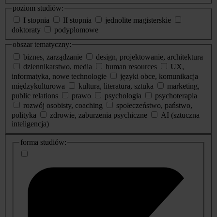
poziom studiów:
I stopnia
II stopnia
jednolite magisterskie
doktoraty
podyplomowe
obszar tematyczny:
biznes, zarządzanie
design, projektowanie, architektura
dziennikarstwo, media
human resources
UX,
informatyka, nowe technologie
języki obce, komunikacja
międzykulturowa
kultura, literatura, sztuka
marketing,
public relations
prawo
psychologia
psychoterapia
rozwój osobisty, coaching
społeczeństwo, państwo,
polityka
zdrowie, zaburzenia psychiczne
AI (sztuczna
inteligencja)
dodatkowe
forma studiów:
informacje
o
studiach