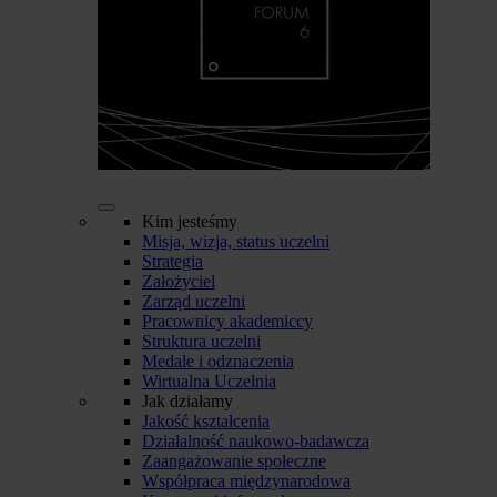
Kim jesteśmy
Misja, wizja, status uczelni
Strategia
Założyciel
Zarząd uczelni
Pracownicy akademiccy
Struktura uczelni
Medale i odznaczenia
Wirtualna Uczelnia
Jak działamy
Jakość kształcenia
Działalność naukowo-badawcza
Zaangażowanie społeczne
Współpraca międzynarodowa