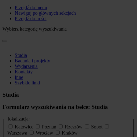
Przejdź do menu
Nawiguj po głównych sekcjach
Przejdź do treści
Wybierz kategorię wyszukiwania
Studia
Badania i projekty
Wydarzenia
Kontakty
Inne
Szybkie linki
Studia
Formularz wyszukiwania na belce: Studia
lokalizacja:
Katowice
Poznań
Rzeszów
Sopot
Warszawa
Wrocław
Kraków