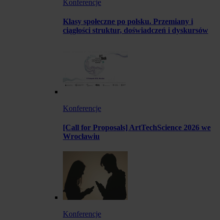
Konferencje
Klasy społeczne po polsku. Przemiany i
ciągłości struktur, doświadczeń i dyskursów
Konferencje
[Call for Proposals] ArtTechScience 2026 we
Wrocławiu
Konferencje