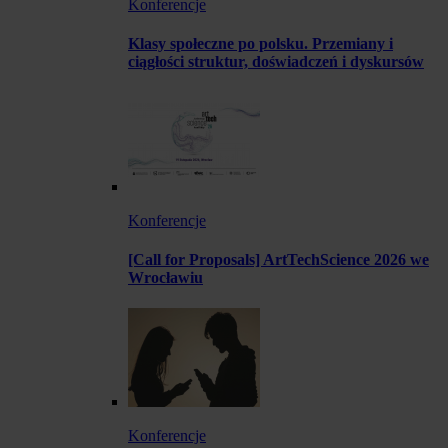
Konferencje
Klasy społeczne po polsku. Przemiany i
ciągłości struktur, doświadczeń i dyskursów
Konferencje
[Call for Proposals] ArtTechScience 2026 we
Wrocławiu
Konferencje