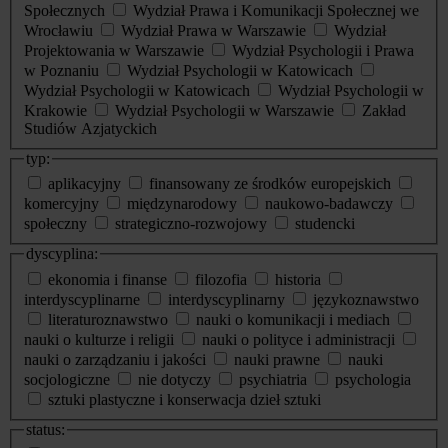
Społecznych
Wydział Prawa i Komunikacji Społecznej we
Wrocławiu
Wydział Prawa w Warszawie
Wydział
Projektowania w Warszawie
Wydział Psychologii i Prawa
w Poznaniu
Wydział Psychologii w Katowicach
Wydział Psychologii w Katowicach
Wydział Psychologii w
Krakowie
Wydział Psychologii w Warszawie
Zakład
Studiów Azjatyckich
typ:
aplikacyjny
finansowany ze środków europejskich
komercyjny
międzynarodowy
naukowo-badawczy
społeczny
strategiczno-rozwojowy
studencki
dyscyplina:
ekonomia i finanse
filozofia
historia
interdyscyplinarne
interdyscyplinarny
językoznawstwo
literaturoznawstwo
nauki o komunikacji i mediach
nauki o kulturze i religii
nauki o polityce i administracji
nauki o zarządzaniu i jakości
nauki prawne
nauki
socjologiczne
nie dotyczy
psychiatria
psychologia
sztuki plastyczne i konserwacja dzieł sztuki
status: