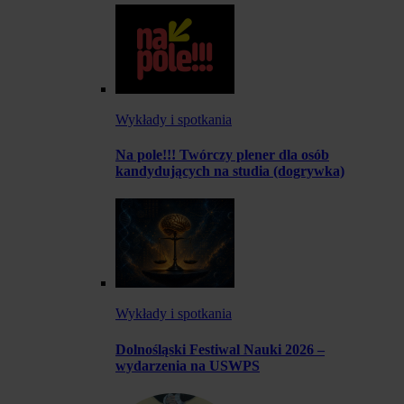
Wykłady i spotkania
Na pole!!! Twórczy plener dla osób
kandydujących na studia (dogrywka)
Wykłady i spotkania
Dolnośląski Festiwal Nauki 2026 –
wydarzenia na USWPS