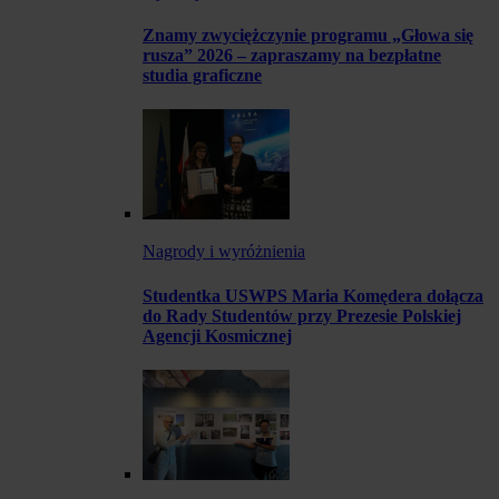
Znamy zwyciężczynie programu „Głowa się
rusza” 2026 – zapraszamy na bezpłatne
studia graficzne
Nagrody i wyróżnienia
Studentka USWPS Maria Komędera dołącza
do Rady Studentów przy Prezesie Polskiej
Agencji Kosmicznej