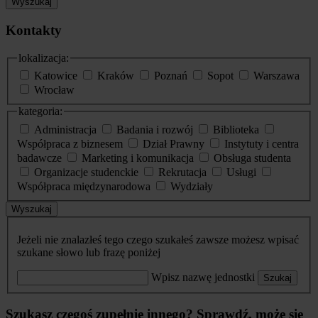
Wyszukaj
Kontakty
lokalizacja:
Katowice
Kraków
Poznań
Sopot
Warszawa
Wrocław
kategoria:
Administracja
Badania i rozwój
Biblioteka
Współpraca z biznesem
Dział Prawny
Instytuty i centra
badawcze
Marketing i komunikacja
Obsługa studenta
Organizacje studenckie
Rekrutacja
Usługi
Współpraca międzynarodowa
Wydziały
Wyszukaj
Jeżeli nie znalazłeś tego czego szukałeś zawsze możesz wpisać
szukane słowo lub frazę poniżej
Wpisz nazwę jednostki
Szukaj
Szukasz czegoś zupełnie innego? Sprawdź, może się