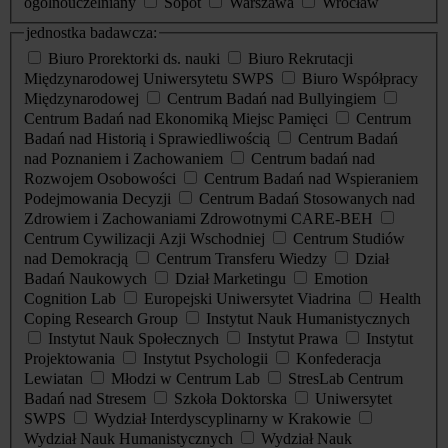
ogólnouczelniany
Sopot
Warszawa
Wrocław
jednostka badawcza:
Biuro Prorektorki ds. nauki
Biuro Rekrutacji
Międzynarodowej Uniwersytetu SWPS
Biuro Współpracy
Międzynarodowej
Centrum Badań nad Bullyingiem
Centrum Badań nad Ekonomiką Miejsc Pamięci
Centrum
Badań nad Historią i Sprawiedliwością
Centrum Badań
nad Poznaniem i Zachowaniem
Centrum badań nad
Rozwojem Osobowości
Centrum Badań nad Wspieraniem
Podejmowania Decyzji
Centrum Badań Stosowanych nad
Zdrowiem i Zachowaniami Zdrowotnymi CARE-BEH
Centrum Cywilizacji Azji Wschodniej
Centrum Studiów
nad Demokracją
Centrum Transferu Wiedzy
Dział
Badań Naukowych
Dział Marketingu
Emotion
Cognition Lab
Europejski Uniwersytet Viadrina
Health
Coping Research Group
Instytut Nauk Humanistycznych
Instytut Nauk Społecznych
Instytut Prawa
Instytut
Projektowania
Instytut Psychologii
Konfederacja
Lewiatan
Młodzi w Centrum Lab
StresLab Centrum
Badań nad Stresem
Szkoła Doktorska
Uniwersytet
SWPS
Wydział Interdyscyplinarny w Krakowie
Wydział Nauk Humanistycznych
Wydział Nauk