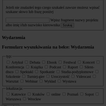
Jeżeli nie znalazłeś tego czego szukałeś zawsze możesz wpisać
szukane słowo lub frazę poniżej
Wpisz fragment nazwy projektu
albo imię i/lub nazwisko kierownika
Szukaj
Wydarzenia
Formularz wyszukiwania na belce: Wydarzenia
typ:
Artykuł
Debata
Ebook
Festiwal
Koncert
Konferencja
Książka
Podcast
Raport
Silent-
disco
Spektakl
Spotkanie
Studia-podyplomowe
Szkolenie
Turniej-gier
Uroczystość
Videocast
Warsztat
Webinar
Wykład
Wystawa
lokalizacja:
Katowice
Kraków
online
Poznań
Sopot
Warszawa
Wrocław