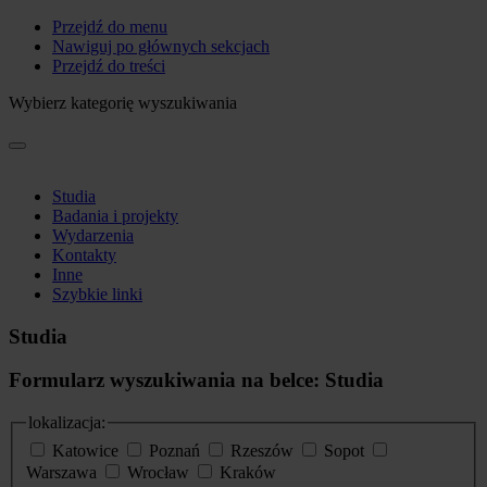
Przejdź do menu
Nawiguj po głównych sekcjach
Przejdź do treści
Wybierz kategorię wyszukiwania
Studia
Badania i projekty
Wydarzenia
Kontakty
Inne
Szybkie linki
Studia
Formularz wyszukiwania na belce: Studia
lokalizacja:
Katowice
Poznań
Rzeszów
Sopot
Warszawa
Wrocław
Kraków