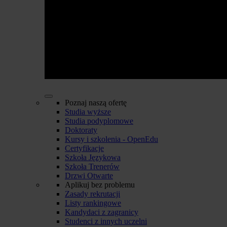
Poznaj naszą ofertę
Studia wyższe
Studia podyplomowe
Doktoraty
Kursy i szkolenia - OpenEdu
Certyfikacje
Szkoła Językowa
Szkoła Trenerów
Drzwi Otwarte
Aplikuj bez problemu
Zasady rekrutacji
Listy rankingowe
Kandydaci z zagranicy
Studenci z innych uczelni