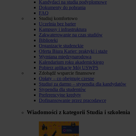
Kandydaci na studia podyplomowe
Dokumenty do pobrania
FAQ
Studiuj komfortowo
Uczelnia bez barier
Kampusy i infrastruktura
Zakwaterowanie na czas studiów
Biblioteki
Organizacje studenckie
Oferta Biura Karier: praktyki i staże
Wymiana międzynarodowa
Kalendarium roku akademickiego
Pobierz aplikację Mój USWPS
Zdobądź wsparcie finansowe
Opłaty – co obejmuje czesne
Studiuj za darmo – stypendia dla kandydatów
Stypendia dla studentów
Preferencyjne kredyty
Dofinansowanie przez pracodawcę
Wiadomości z kategorii
Studia i szkolenia