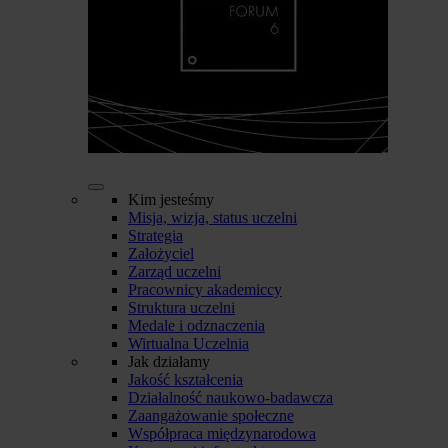
Kim jesteśmy
Misja, wizja, status uczelni
Strategia
Założyciel
Zarząd uczelni
Pracownicy akademiccy
Struktura uczelni
Medale i odznaczenia
Wirtualna Uczelnia
Jak działamy
Jakość kształcenia
Działalność naukowo-badawcza
Zaangażowanie społeczne
Współpraca międzynarodowa