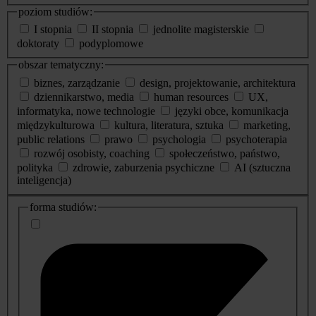
poziom studiów:
I stopnia
II stopnia
jednolite magisterskie
doktoraty
podyplomowe
obszar tematyczny:
biznes, zarządzanie
design, projektowanie, architektura
dziennikarstwo, media
human resources
UX,
informatyka, nowe technologie
języki obce, komunikacja
międzykulturowa
kultura, literatura, sztuka
marketing,
public relations
prawo
psychologia
psychoterapia
rozwój osobisty, coaching
społeczeństwo, państwo,
polityka
zdrowie, zaburzenia psychiczne
AI (sztuczna
inteligencja)
dodatkowe
forma studiów:
informacje
o
studiach