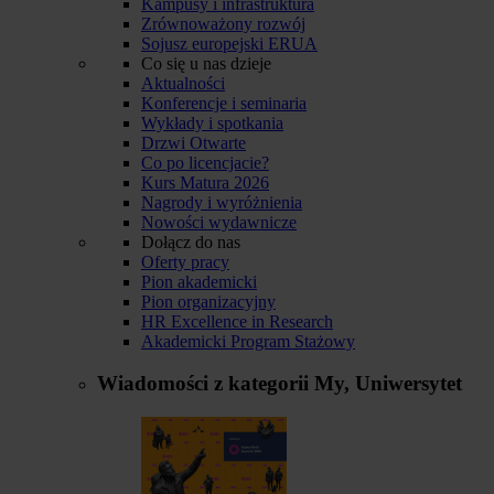
Kampusy i infrastruktura
Zrównoważony rozwój
Sojusz europejski ERUA
Co się u nas dzieje
Aktualności
Konferencje i seminaria
Wykłady i spotkania
Drzwi Otwarte
Co po licencjacie?
Kurs Matura 2026
Nagrody i wyróżnienia
Nowości wydawnicze
Dołącz do nas
Oferty pracy
Pion akademicki
Pion organizacyjny
HR Excellence in Research
Akademicki Program Stażowy
Wiadomości z kategorii
My, Uniwersytet