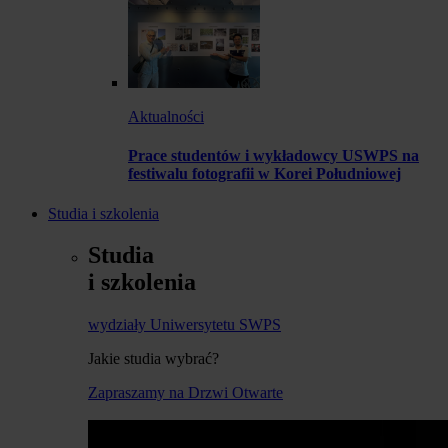
Aktualności
Prace studentów i wykładowcy USWPS na
festiwalu fotografii w Korei Południowej
Studia i szkolenia
Studia
i szkolenia
wydziały Uniwersytetu SWPS
Jakie studia wybrać?
Zapraszamy na Drzwi Otwarte