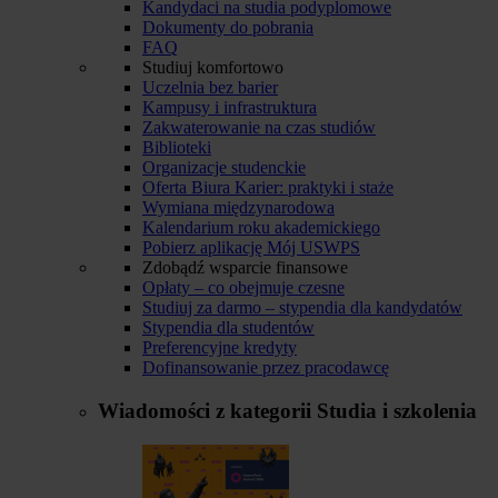
Kandydaci na studia podyplomowe
Dokumenty do pobrania
FAQ
Studiuj komfortowo
Uczelnia bez barier
Kampusy i infrastruktura
Zakwaterowanie na czas studiów
Biblioteki
Organizacje studenckie
Oferta Biura Karier: praktyki i staże
Wymiana międzynarodowa
Kalendarium roku akademickiego
Pobierz aplikację Mój USWPS
Zdobądź wsparcie finansowe
Opłaty – co obejmuje czesne
Studiuj za darmo – stypendia dla kandydatów
Stypendia dla studentów
Preferencyjne kredyty
Dofinansowanie przez pracodawcę
Wiadomości z kategorii
Studia i szkolenia