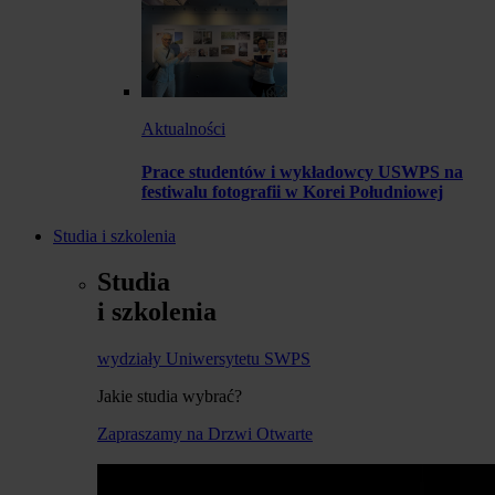
Aktualności
Prace studentów i wykładowcy USWPS na
festiwalu fotografii w Korei Południowej
Studia i szkolenia
Studia
i szkolenia
wydziały Uniwersytetu SWPS
Jakie studia wybrać?
Zapraszamy na Drzwi Otwarte