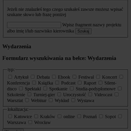
Jeżeli nie znalazłeś tego czego szukałeś zawsze możesz wpisać
szukane słowo lub frazę poniżej
Wpisz fragment nazwy projektu
albo imię i/lub nazwisko kierownika
Szukaj
Wydarzenia
Formularz wyszukiwania na belce: Wydarzenia
typ:
Artykuł
Debata
Ebook
Festiwal
Koncert
Konferencja
Książka
Podcast
Raport
Silent-
disco
Spektakl
Spotkanie
Studia-podyplomowe
Szkolenie
Turniej-gier
Uroczystość
Videocast
Warsztat
Webinar
Wykład
Wystawa
lokalizacja:
Katowice
Kraków
online
Poznań
Sopot
Warszawa
Wrocław