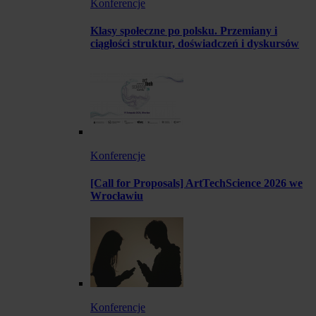
Konferencje
Klasy społeczne po polsku. Przemiany i
ciągłości struktur, doświadczeń i dyskursów
Konferencje
[Call for Proposals] ArtTechScience 2026 we
Wrocławiu
Konferencje