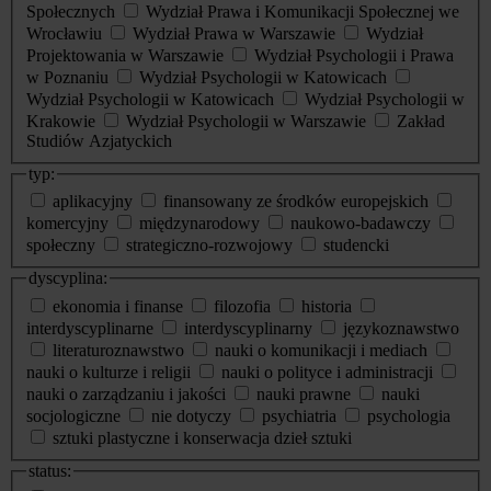
Społecznych
Wydział Prawa i Komunikacji Społecznej we
Wrocławiu
Wydział Prawa w Warszawie
Wydział
Projektowania w Warszawie
Wydział Psychologii i Prawa
w Poznaniu
Wydział Psychologii w Katowicach
Wydział Psychologii w Katowicach
Wydział Psychologii w
Krakowie
Wydział Psychologii w Warszawie
Zakład
Studiów Azjatyckich
typ:
aplikacyjny
finansowany ze środków europejskich
komercyjny
międzynarodowy
naukowo-badawczy
społeczny
strategiczno-rozwojowy
studencki
dyscyplina:
ekonomia i finanse
filozofia
historia
interdyscyplinarne
interdyscyplinarny
językoznawstwo
literaturoznawstwo
nauki o komunikacji i mediach
nauki o kulturze i religii
nauki o polityce i administracji
nauki o zarządzaniu i jakości
nauki prawne
nauki
socjologiczne
nie dotyczy
psychiatria
psychologia
sztuki plastyczne i konserwacja dzieł sztuki
status: