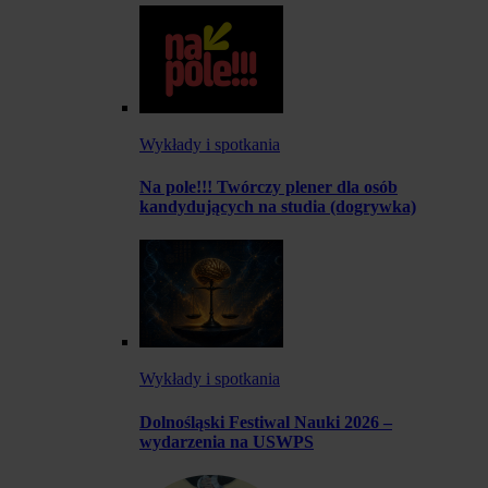
Wykłady i spotkania
Na pole!!! Twórczy plener dla osób
kandydujących na studia (dogrywka)
Wykłady i spotkania
Dolnośląski Festiwal Nauki 2026 –
wydarzenia na USWPS