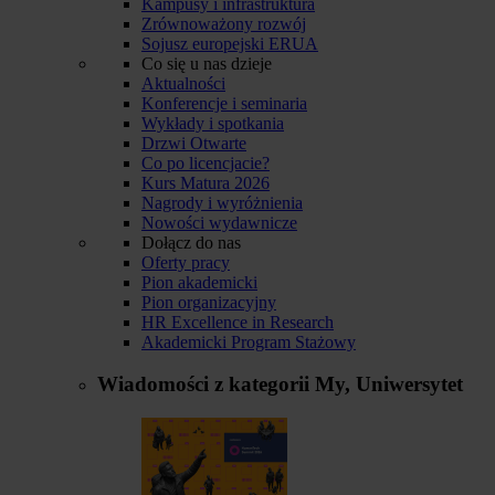
Kampusy i infrastruktura
Zrównoważony rozwój
Sojusz europejski ERUA
Co się u nas dzieje
Aktualności
Konferencje i seminaria
Wykłady i spotkania
Drzwi Otwarte
Co po licencjacie?
Kurs Matura 2026
Nagrody i wyróżnienia
Nowości wydawnicze
Dołącz do nas
Oferty pracy
Pion akademicki
Pion organizacyjny
HR Excellence in Research
Akademicki Program Stażowy
Wiadomości z kategorii
My, Uniwersytet