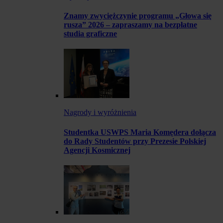
Znamy zwyciężczynie programu „Głowa się
rusza” 2026 – zapraszamy na bezpłatne
studia graficzne
Nagrody i wyróżnienia
Studentka USWPS Maria Komędera dołącza
do Rady Studentów przy Prezesie Polskiej
Agencji Kosmicznej