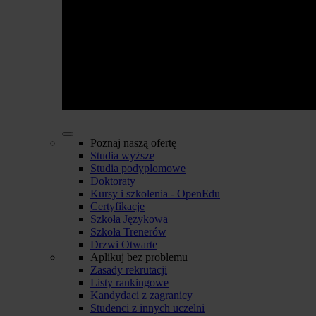
Poznaj naszą ofertę
Studia wyższe
Studia podyplomowe
Doktoraty
Kursy i szkolenia - OpenEdu
Certyfikacje
Szkoła Językowa
Szkoła Trenerów
Drzwi Otwarte
Aplikuj bez problemu
Zasady rekrutacji
Listy rankingowe
Kandydaci z zagranicy
Studenci z innych uczelni