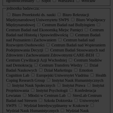
ogólnouczelniany
Sopot
Warszawa
Wrocław
jednostka badawcza:
Biuro Prorektorki ds. nauki
Biuro Rekrutacji
Międzynarodowej Uniwersytetu SWPS
Biuro Współpracy
Międzynarodowej
Centrum Badań nad Bullyingiem
Centrum Badań nad Ekonomiką Miejsc Pamięci
Centrum
Badań nad Historią i Sprawiedliwością
Centrum Badań
nad Poznaniem i Zachowaniem
Centrum badań nad
Rozwojem Osobowości
Centrum Badań nad Wspieraniem
Podejmowania Decyzji
Centrum Badań Stosowanych nad
Zdrowiem i Zachowaniami Zdrowotnymi CARE-BEH
Centrum Cywilizacji Azji Wschodniej
Centrum Studiów
nad Demokracją
Centrum Transferu Wiedzy
Dział
Badań Naukowych
Dział Marketingu
Emotion
Cognition Lab
Europejski Uniwersytet Viadrina
Health
Coping Research Group
Instytut Nauk Humanistycznych
Instytut Nauk Społecznych
Instytut Prawa
Instytut
Projektowania
Instytut Psychologii
Konfederacja
Lewiatan
Młodzi w Centrum Lab
StresLab Centrum
Badań nad Stresem
Szkoła Doktorska
Uniwersytet
SWPS
Wydział Interdyscyplinarny w Krakowie
Wydział Nauk Humanistycznych
Wydział Nauk