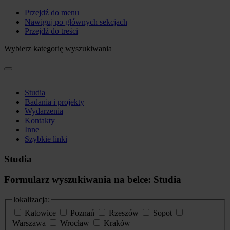
Przejdź do menu
Nawiguj po głównych sekcjach
Przejdź do treści
Wybierz kategorię wyszukiwania
Studia
Badania i projekty
Wydarzenia
Kontakty
Inne
Szybkie linki
Studia
Formularz wyszukiwania na belce: Studia
lokalizacja:
Katowice
Poznań
Rzeszów
Sopot
Warszawa
Wrocław
Kraków