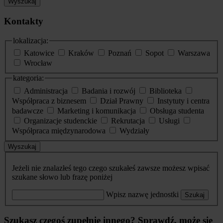
Wyszukaj
Kontakty
lokalizacja:
Katowice
Kraków
Poznań
Sopot
Warszawa
Wrocław
kategoria:
Administracja
Badania i rozwój
Biblioteka
Współpraca z biznesem
Dział Prawny
Instytuty i centra
badawcze
Marketing i komunikacja
Obsługa studenta
Organizacje studenckie
Rekrutacja
Usługi
Współpraca międzynarodowa
Wydziały
Wyszukaj
Jeżeli nie znalazłeś tego czego szukałeś zawsze możesz wpisać
szukane słowo lub frazę poniżej
Wpisz nazwę jednostki
Szukaj
Szukasz czegoś zupełnie innego? Sprawdź, może się