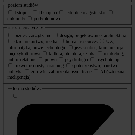
poziom studiów:
I stopnia
II stopnia
jednolite magisterskie
doktoraty
podyplomowe
obszar tematyczny:
biznes, zarządzanie
design, projektowanie, architektura
dziennikarstwo, media
human resources
UX,
informatyka, nowe technologie
języki obce, komunikacja
międzykulturowa
kultura, literatura, sztuka
marketing,
public relations
prawo
psychologia
psychoterapia
rozwój osobisty, coaching
społeczeństwo, państwo,
polityka
zdrowie, zaburzenia psychiczne
AI (sztuczna
inteligencja)
dodatkowe
forma studiów:
informacje
o
studiach