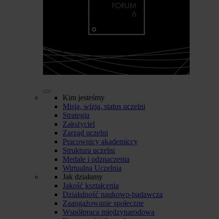
Kim jesteśmy
Misja, wizja, status uczelni
Strategia
Założyciel
Zarząd uczelni
Pracownicy akademiccy
Struktura uczelni
Medale i odznaczenia
Wirtualna Uczelnia
Jak działamy
Jakość kształcenia
Działalność naukowo-badawcza
Zaangażowanie społeczne
Współpraca międzynarodowa