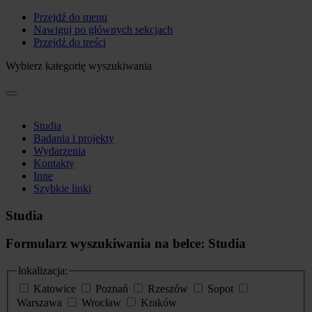
Przejdź do menu
Nawiguj po głównych sekcjach
Przejdź do treści
Wybierz kategorię wyszukiwania
Studia
Badania i projekty
Wydarzenia
Kontakty
Inne
Szybkie linki
Studia
Formularz wyszukiwania na belce: Studia
lokalizacja:
Katowice
Poznań
Rzeszów
Sopot
Warszawa
Wrocław
Kraków