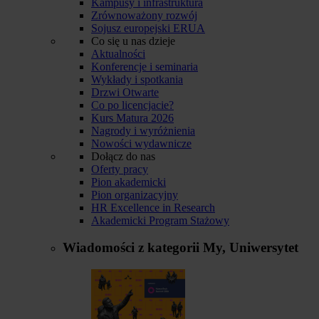
Kampusy i infrastruktura
Zrównoważony rozwój
Sojusz europejski ERUA
Co się u nas dzieje
Aktualności
Konferencje i seminaria
Wykłady i spotkania
Drzwi Otwarte
Co po licencjacie?
Kurs Matura 2026
Nagrody i wyróżnienia
Nowości wydawnicze
Dołącz do nas
Oferty pracy
Pion akademicki
Pion organizacyjny
HR Excellence in Research
Akademicki Program Stażowy
Wiadomości z kategorii
My, Uniwersytet