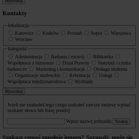
Wyszukaj
Kontakty
lokalizacja:
Katowice
Kraków
Poznań
Sopot
Warszawa
Wrocław
kategoria:
Administracja
Badania i rozwój
Biblioteka
Współpraca z biznesem
Dział Prawny
Instytuty i centra
badawcze
Marketing i komunikacja
Obsługa studenta
Organizacje studenckie
Rekrutacja
Usługi
Współpraca międzynarodowa
Wydziały
Wyszukaj
Jeżeli nie znalazłeś tego czego szukałeś zawsze możesz wpisać
szukane słowo lub frazę poniżej
Wpisz nazwę jednostki
Szukaj
Szukasz czegoś zupełnie innego? Sprawdź, może się