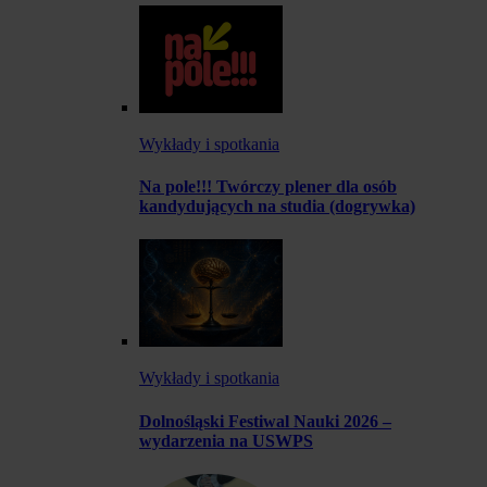
Wykłady i spotkania
Na pole!!! Twórczy plener dla osób
kandydujących na studia (dogrywka)
Wykłady i spotkania
Dolnośląski Festiwal Nauki 2026 –
wydarzenia na USWPS