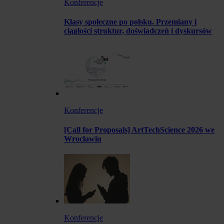
Konferencje
Klasy społeczne po polsku. Przemiany i
ciągłości struktur, doświadczeń i dyskursów
Konferencje
[Call for Proposals] ArtTechScience 2026 we
Wrocławiu
Konferencje