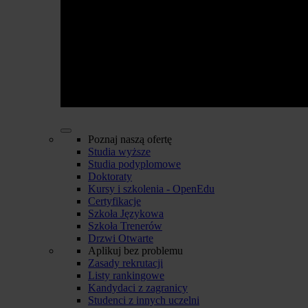
Poznaj naszą ofertę
Studia wyższe
Studia podyplomowe
Doktoraty
Kursy i szkolenia - OpenEdu
Certyfikacje
Szkoła Językowa
Szkoła Trenerów
Drzwi Otwarte
Aplikuj bez problemu
Zasady rekrutacji
Listy rankingowe
Kandydaci z zagranicy
Studenci z innych uczelni