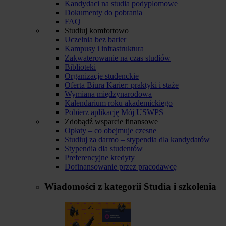
Kandydaci na studia podyplomowe
Dokumenty do pobrania
FAQ
Studiuj komfortowo
Uczelnia bez barier
Kampusy i infrastruktura
Zakwaterowanie na czas studiów
Biblioteki
Organizacje studenckie
Oferta Biura Karier: praktyki i staże
Wymiana międzynarodowa
Kalendarium roku akademickiego
Pobierz aplikację Mój USWPS
Zdobądź wsparcie finansowe
Opłaty – co obejmuje czesne
Studiuj za darmo – stypendia dla kandydatów
Stypendia dla studentów
Preferencyjne kredyty
Dofinansowanie przez pracodawcę
Wiadomości z kategorii
Studia i szkolenia