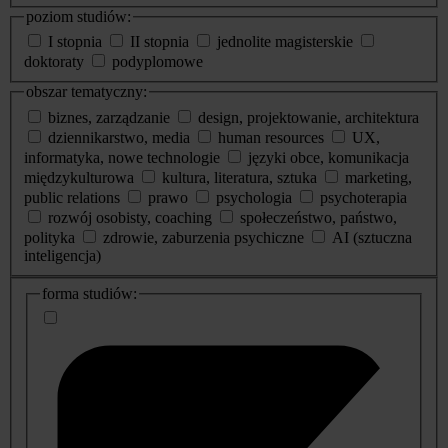
poziom studiów:
I stopnia
II stopnia
jednolite magisterskie
doktoraty
podyplomowe
obszar tematyczny:
biznes, zarządzanie
design, projektowanie, architektura
dziennikarstwo, media
human resources
UX,
informatyka, nowe technologie
języki obce, komunikacja
międzykulturowa
kultura, literatura, sztuka
marketing,
public relations
prawo
psychologia
psychoterapia
rozwój osobisty, coaching
społeczeństwo, państwo,
polityka
zdrowie, zaburzenia psychiczne
AI (sztuczna
inteligencja)
dodatkowe
forma studiów:
informacje
o
studiach