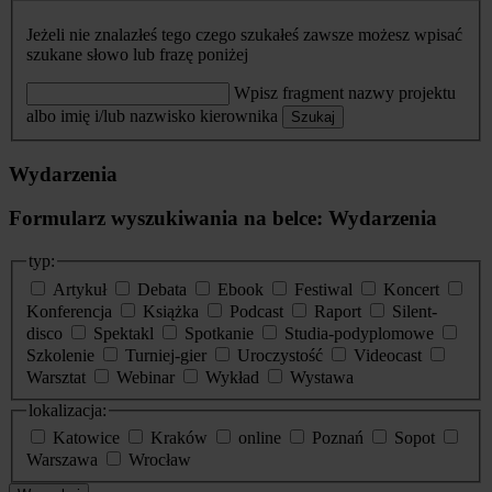
Jeżeli nie znalazłeś tego czego szukałeś zawsze możesz wpisać
szukane słowo lub frazę poniżej
Wpisz fragment nazwy projektu
albo imię i/lub nazwisko kierownika
Szukaj
Wydarzenia
Formularz wyszukiwania na belce: Wydarzenia
typ:
Artykuł
Debata
Ebook
Festiwal
Koncert
Konferencja
Książka
Podcast
Raport
Silent-
disco
Spektakl
Spotkanie
Studia-podyplomowe
Szkolenie
Turniej-gier
Uroczystość
Videocast
Warsztat
Webinar
Wykład
Wystawa
lokalizacja:
Katowice
Kraków
online
Poznań
Sopot
Warszawa
Wrocław