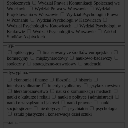
Społecznych
Wydział Prawa i Komunikacji Społecznej we
Wrocławiu
Wydział Prawa w Warszawie
Wydział
Projektowania w Warszawie
Wydział Psychologii i Prawa
w Poznaniu
Wydział Psychologii w Katowicach
Wydział Psychologii w Katowicach
Wydział Psychologii w
Krakowie
Wydział Psychologii w Warszawie
Zakład
Studiów Azjatyckich
typ:
aplikacyjny
finansowany ze środków europejskich
komercyjny
międzynarodowy
naukowo-badawczy
społeczny
strategiczno-rozwojowy
studencki
dyscyplina:
ekonomia i finanse
filozofia
historia
interdyscyplinarne
interdyscyplinarny
językoznawstwo
literaturoznawstwo
nauki o komunikacji i mediach
nauki o kulturze i religii
nauki o polityce i administracji
nauki o zarządzaniu i jakości
nauki prawne
nauki
socjologiczne
nie dotyczy
psychiatria
psychologia
sztuki plastyczne i konserwacja dzieł sztuki
status: