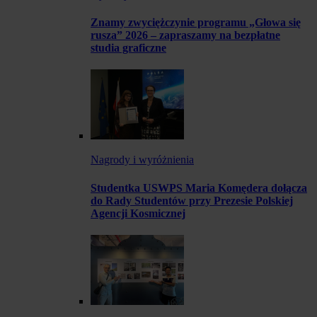
Znamy zwyciężczynie programu „Głowa się
rusza” 2026 – zapraszamy na bezpłatne
studia graficzne
Nagrody i wyróżnienia
Studentka USWPS Maria Komędera dołącza
do Rady Studentów przy Prezesie Polskiej
Agencji Kosmicznej