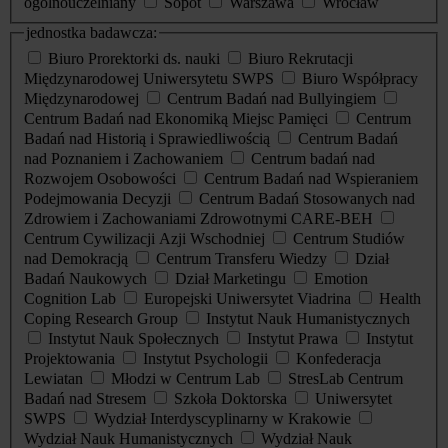
ogólnouczelniany
Sopot
Warszawa
Wrocław
jednostka badawcza:
Biuro Prorektorki ds. nauki
Biuro Rekrutacji
Międzynarodowej Uniwersytetu SWPS
Biuro Współpracy
Międzynarodowej
Centrum Badań nad Bullyingiem
Centrum Badań nad Ekonomiką Miejsc Pamięci
Centrum
Badań nad Historią i Sprawiedliwością
Centrum Badań
nad Poznaniem i Zachowaniem
Centrum badań nad
Rozwojem Osobowości
Centrum Badań nad Wspieraniem
Podejmowania Decyzji
Centrum Badań Stosowanych nad
Zdrowiem i Zachowaniami Zdrowotnymi CARE-BEH
Centrum Cywilizacji Azji Wschodniej
Centrum Studiów
nad Demokracją
Centrum Transferu Wiedzy
Dział
Badań Naukowych
Dział Marketingu
Emotion
Cognition Lab
Europejski Uniwersytet Viadrina
Health
Coping Research Group
Instytut Nauk Humanistycznych
Instytut Nauk Społecznych
Instytut Prawa
Instytut
Projektowania
Instytut Psychologii
Konfederacja
Lewiatan
Młodzi w Centrum Lab
StresLab Centrum
Badań nad Stresem
Szkoła Doktorska
Uniwersytet
SWPS
Wydział Interdyscyplinarny w Krakowie
Wydział Nauk Humanistycznych
Wydział Nauk