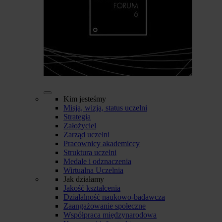
Kim jesteśmy
Misja, wizja, status uczelni
Strategia
Założyciel
Zarząd uczelni
Pracownicy akademiccy
Struktura uczelni
Medale i odznaczenia
Wirtualna Uczelnia
Jak działamy
Jakość kształcenia
Działalność naukowo-badawcza
Zaangażowanie społeczne
Współpraca międzynarodowa