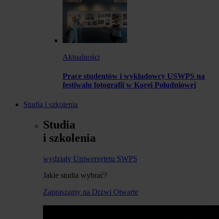
Aktualności
Prace studentów i wykładowcy USWPS na
festiwalu fotografii w Korei Południowej
Studia i szkolenia
Studia
i szkolenia
wydziały Uniwersytetu SWPS
Jakie studia wybrać?
Zapraszamy na Drzwi Otwarte