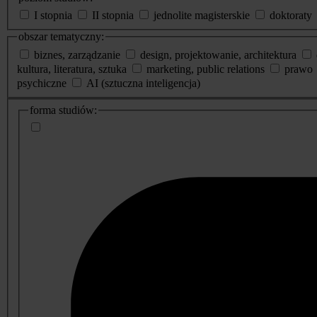
I stopnia
II stopnia
jednolite magisterskie
doktoraty
obszar tematyczny:
biznes, zarządzanie
design, projektowanie, architektura
kultura, literatura, sztuka
marketing, public relations
prawo
psychiczne
AI (sztuczna inteligencja)
dodatkowe
forma studiów:
informacje
o
studiach