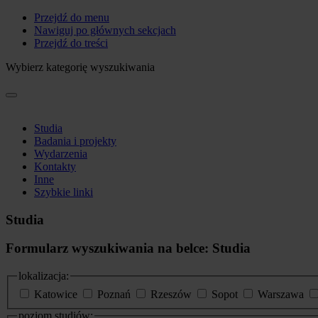
Przejdź do menu
Nawiguj po głównych sekcjach
Przejdź do treści
Wybierz kategorię wyszukiwania
Studia
Badania i projekty
Wydarzenia
Kontakty
Inne
Szybkie linki
Studia
Formularz wyszukiwania na belce: Studia
lokalizacja:
Katowice
Poznań
Rzeszów
Sopot
Warszawa
poziom studiów: