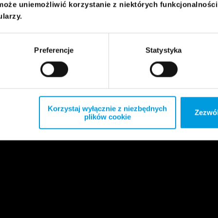
może uniemożliwić korzystanie z niektórych funkcjonalnośc
ularzy.
Preferencje
Statystyka
Korzystaj wyłącznie z niezbędnych
Zezwól
plików cookie