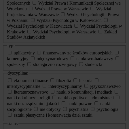
Społecznych
Wydział Prawa i Komunikacji Społecznej we
Wrocławiu
Wydział Prawa w Warszawie
Wydział
Projektowania w Warszawie
Wydział Psychologii i Prawa
w Poznaniu
Wydział Psychologii w Katowicach
Wydział Psychologii w Katowicach
Wydział Psychologii w
Krakowie
Wydział Psychologii w Warszawie
Zakład
Studiów Azjatyckich
typ:
aplikacyjny
finansowany ze środków europejskich
komercyjny
międzynarodowy
naukowo-badawczy
społeczny
strategiczno-rozwojowy
studencki
dyscyplina:
ekonomia i finanse
filozofia
historia
interdyscyplinarne
interdyscyplinarny
językoznawstwo
literaturoznawstwo
nauki o komunikacji i mediach
nauki o kulturze i religii
nauki o polityce i administracji
nauki o zarządzaniu i jakości
nauki prawne
nauki
socjologiczne
nie dotyczy
psychiatria
psychologia
sztuki plastyczne i konserwacja dzieł sztuki
status: