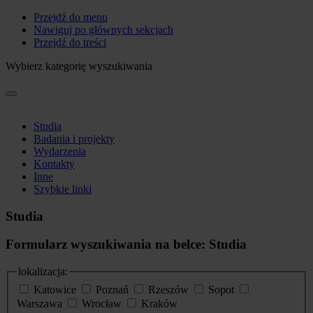
Przejdź do menu
Nawiguj po głównych sekcjach
Przejdź do treści
Wybierz kategorię wyszukiwania
Studia
Badania i projekty
Wydarzenia
Kontakty
Inne
Szybkie linki
Studia
Formularz wyszukiwania na belce: Studia
lokalizacja:
Katowice
Poznań
Rzeszów
Sopot
Warszawa
Wrocław
Kraków