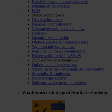
Kandydaci na studia podyplomowe
Dokumenty do pobrania
FAQ
Studiuj komfortowo
Uczelnia bez barier
Kampusy i infrastruktura
Zakwaterowanie na czas studiów
Biblioteki
Organizacje studenckie
Oferta Biura Karier: praktyki i staże
Wymiana międzynarodowa
Kalendarium roku akademickiego
Pobierz aplikację Mój USWPS
Zdobądź wsparcie finansowe
Opłaty – co obejmuje czesne
Studiuj za darmo – stypendia dla kandydatów
Stypendia dla studentów
Preferencyjne kredyty
Dofinansowanie przez pracodawcę
Wiadomości z kategorii
Studia i szkolenia