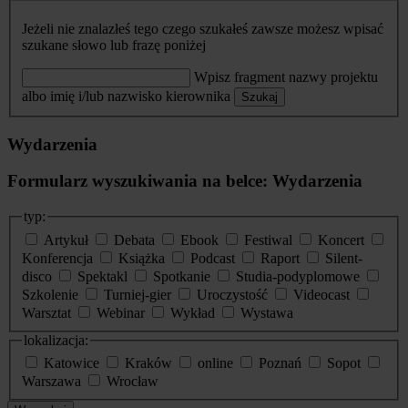
Jeżeli nie znalazłeś tego czego szukałeś zawsze możesz wpisać
szukane słowo lub frazę poniżej
Wpisz fragment nazwy projektu
albo imię i/lub nazwisko kierownika
Szukaj
Wydarzenia
Formularz wyszukiwania na belce: Wydarzenia
typ:
Artykuł
Debata
Ebook
Festiwal
Koncert
Konferencja
Książka
Podcast
Raport
Silent-
disco
Spektakl
Spotkanie
Studia-podyplomowe
Szkolenie
Turniej-gier
Uroczystość
Videocast
Warsztat
Webinar
Wykład
Wystawa
lokalizacja:
Katowice
Kraków
online
Poznań
Sopot
Warszawa
Wrocław