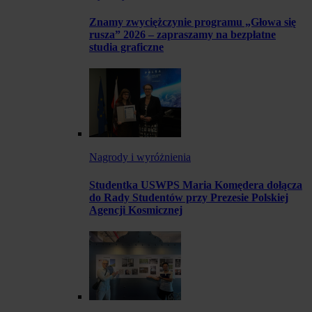
Znamy zwyciężczynie programu „Głowa się
rusza” 2026 – zapraszamy na bezpłatne
studia graficzne
Nagrody i wyróżnienia
Studentka USWPS Maria Komędera dołącza
do Rady Studentów przy Prezesie Polskiej
Agencji Kosmicznej