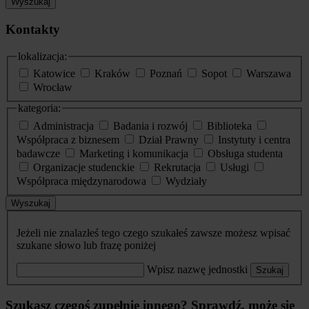
Wyszukaj
Kontakty
lokalizacja:
Katowice
Kraków
Poznań
Sopot
Warszawa
Wrocław
kategoria:
Administracja
Badania i rozwój
Biblioteka
Współpraca z biznesem
Dział Prawny
Instytuty i centra
badawcze
Marketing i komunikacja
Obsługa studenta
Organizacje studenckie
Rekrutacja
Usługi
Współpraca międzynarodowa
Wydziały
Wyszukaj
Jeżeli nie znalazłeś tego czego szukałeś zawsze możesz wpisać
szukane słowo lub frazę poniżej
Wpisz nazwę jednostki
Szukaj
Szukasz czegoś zupełnie innego? Sprawdź, może się