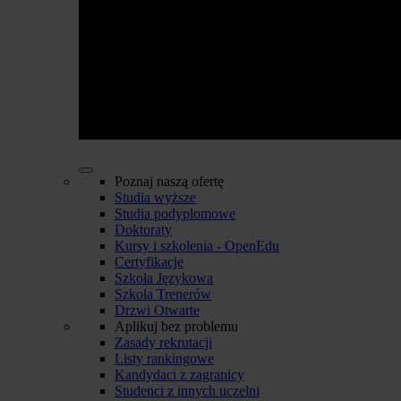
Poznaj naszą ofertę
Studia wyższe
Studia podyplomowe
Doktoraty
Kursy i szkolenia - OpenEdu
Certyfikacje
Szkoła Językowa
Szkoła Trenerów
Drzwi Otwarte
Aplikuj bez problemu
Zasady rekrutacji
Listy rankingowe
Kandydaci z zagranicy
Studenci z innych uczelni