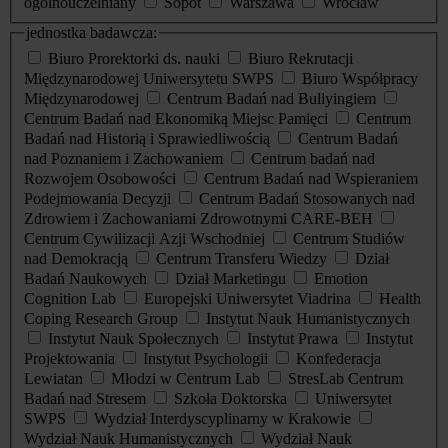
ogólnouczelniany
Sopot
Warszawa
Wrocław
jednostka badawcza:
Biuro Prorektorki ds. nauki
Biuro Rekrutacji
Międzynarodowej Uniwersytetu SWPS
Biuro Współpracy
Międzynarodowej
Centrum Badań nad Bullyingiem
Centrum Badań nad Ekonomiką Miejsc Pamięci
Centrum
Badań nad Historią i Sprawiedliwością
Centrum Badań
nad Poznaniem i Zachowaniem
Centrum badań nad
Rozwojem Osobowości
Centrum Badań nad Wspieraniem
Podejmowania Decyzji
Centrum Badań Stosowanych nad
Zdrowiem i Zachowaniami Zdrowotnymi CARE-BEH
Centrum Cywilizacji Azji Wschodniej
Centrum Studiów
nad Demokracją
Centrum Transferu Wiedzy
Dział
Badań Naukowych
Dział Marketingu
Emotion
Cognition Lab
Europejski Uniwersytet Viadrina
Health
Coping Research Group
Instytut Nauk Humanistycznych
Instytut Nauk Społecznych
Instytut Prawa
Instytut
Projektowania
Instytut Psychologii
Konfederacja
Lewiatan
Młodzi w Centrum Lab
StresLab Centrum
Badań nad Stresem
Szkoła Doktorska
Uniwersytet
SWPS
Wydział Interdyscyplinarny w Krakowie
Wydział Nauk Humanistycznych
Wydział Nauk