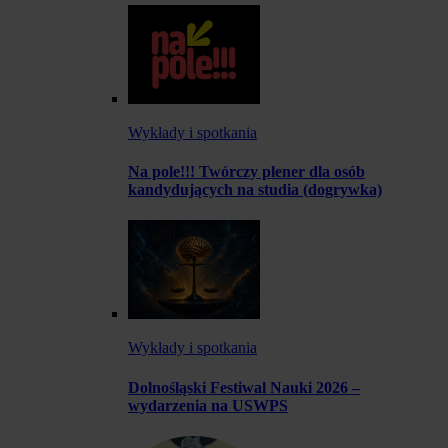
Wykłady i spotkania
Na pole!!! Twórczy plener dla osób
kandydujących na studia (dogrywka)
Wykłady i spotkania
Dolnośląski Festiwal Nauki 2026 –
wydarzenia na USWPS