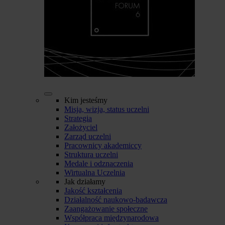
Kim jesteśmy
Misja, wizja, status uczelni
Strategia
Założyciel
Zarząd uczelni
Pracownicy akademiccy
Struktura uczelni
Medale i odznaczenia
Wirtualna Uczelnia
Jak działamy
Jakość kształcenia
Działalność naukowo-badawcza
Zaangażowanie społeczne
Współpraca międzynarodowa