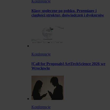
Konferencje
Klasy społeczne po polsku. Przemiany i
ciągłości struktur, doświadczeń i dyskursów
Konferencje
[Call for Proposals] ArtTechScience 2026 we
Wrocławiu
Konferencje