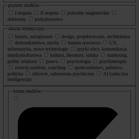
poziom studiów:
I stopnia
II stopnia
jednolite magisterskie
doktoraty
podyplomowe
obszar tematyczny:
biznes, zarządzanie
design, projektowanie, architektura
dziennikarstwo, media
human resources
UX,
informatyka, nowe technologie
języki obce, komunikacja
międzykulturowa
kultura, literatura, sztuka
marketing,
public relations
prawo
psychologia
psychoterapia
rozwój osobisty, coaching
społeczeństwo, państwo,
polityka
zdrowie, zaburzenia psychiczne
AI (sztuczna
inteligencja)
dodatkowe
forma studiów:
informacje
o
studiach