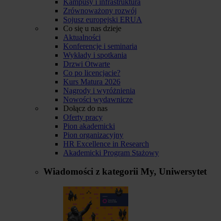
Kampusy i infrastruktura
Zrównoważony rozwój
Sojusz europejski ERUA
Co się u nas dzieje
Aktualności
Konferencje i seminaria
Wykłady i spotkania
Drzwi Otwarte
Co po licencjacie?
Kurs Matura 2026
Nagrody i wyróżnienia
Nowości wydawnicze
Dołącz do nas
Oferty pracy
Pion akademicki
Pion organizacyjny
HR Excellence in Research
Akademicki Program Stażowy
Wiadomości z kategorii
My, Uniwersytet