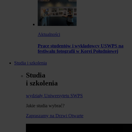
Aktualności
Prace studentów i wykładowcy USWPS na
festiwalu fotografii w Korei Południowej
Studia i szkolenia
Studia
i szkolenia
wydziały Uniwersytetu SWPS
Jakie studia wybrać?
Zapraszamy na Drzwi Otwarte