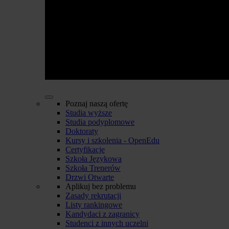
Poznaj naszą ofertę
Studia wyższe
Studia podyplomowe
Doktoraty
Kursy i szkolenia - OpenEdu
Certyfikacje
Szkoła Językowa
Szkoła Trenerów
Drzwi Otwarte
Aplikuj bez problemu
Zasady rekrutacji
Listy rankingowe
Kandydaci z zagranicy
Studenci z innych uczelni