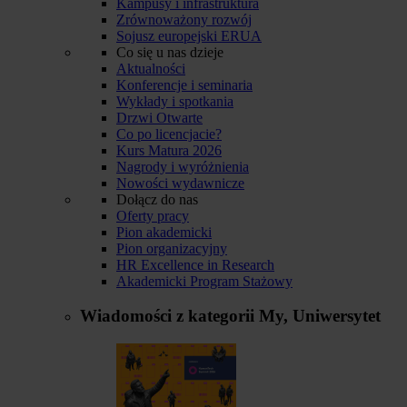
Kampusy i infrastruktura
Zrównoważony rozwój
Sojusz europejski ERUA
Co się u nas dzieje
Aktualności
Konferencje i seminaria
Wykłady i spotkania
Drzwi Otwarte
Co po licencjacie?
Kurs Matura 2026
Nagrody i wyróżnienia
Nowości wydawnicze
Dołącz do nas
Oferty pracy
Pion akademicki
Pion organizacyjny
HR Excellence in Research
Akademicki Program Stażowy
Wiadomości z kategorii
My, Uniwersytet