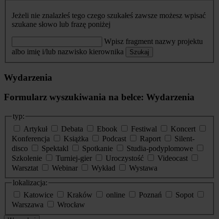
Jeżeli nie znalazłeś tego czego szukałeś zawsze możesz wpisać
szukane słowo lub frazę poniżej
Wpisz fragment nazwy projektu
albo imię i/lub nazwisko kierownika
Szukaj
Wydarzenia
Formularz wyszukiwania na belce: Wydarzenia
typ:
Artykuł
Debata
Ebook
Festiwal
Koncert
Konferencja
Książka
Podcast
Raport
Silent-
disco
Spektakl
Spotkanie
Studia-podyplomowe
Szkolenie
Turniej-gier
Uroczystość
Videocast
Warsztat
Webinar
Wykład
Wystawa
lokalizacja:
Katowice
Kraków
online
Poznań
Sopot
Warszawa
Wrocław