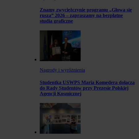
Znamy zwyciężczynie programu „Głowa się
rusza” 2026 – zapraszamy na bezpłatne
studia graficzne
Nagrody i wyróżnienia
Studentka USWPS Maria Komędera dołącza
do Rady Studentów przy Prezesie Polskiej
Agencji Kosmicznej