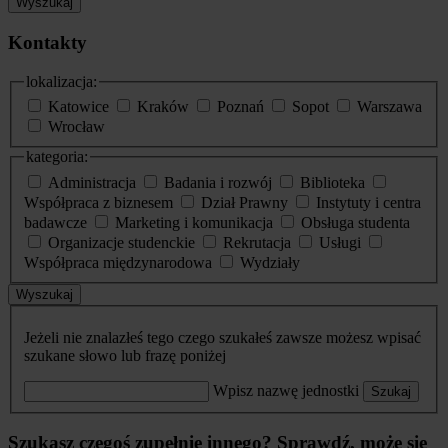
Wyszukaj
Kontakty
lokalizacja:
Katowice
Kraków
Poznań
Sopot
Warszawa
Wrocław
kategoria:
Administracja
Badania i rozwój
Biblioteka
Współpraca z biznesem
Dział Prawny
Instytuty i centra
badawcze
Marketing i komunikacja
Obsługa studenta
Organizacje studenckie
Rekrutacja
Usługi
Współpraca międzynarodowa
Wydziały
Wyszukaj
Jeżeli nie znalazłeś tego czego szukałeś zawsze możesz wpisać
szukane słowo lub frazę poniżej
Wpisz nazwę jednostki
Szukaj
Szukasz czegoś zupełnie innego? Sprawdź, może się