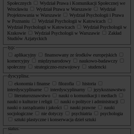
Społecznych
Wydział Prawa i Komunikacji Społecznej we
Wrocławiu
Wydział Prawa w Warszawie
Wydział
Projektowania w Warszawie
Wydział Psychologii i Prawa
w Poznaniu
Wydział Psychologii w Katowicach
Wydział Psychologii w Katowicach
Wydział Psychologii w
Krakowie
Wydział Psychologii w Warszawie
Zakład
Studiów Azjatyckich
typ:
aplikacyjny
finansowany ze środków europejskich
komercyjny
międzynarodowy
naukowo-badawczy
społeczny
strategiczno-rozwojowy
studencki
dyscyplina:
ekonomia i finanse
filozofia
historia
interdyscyplinarne
interdyscyplinarny
językoznawstwo
literaturoznawstwo
nauki o komunikacji i mediach
nauki o kulturze i religii
nauki o polityce i administracji
nauki o zarządzaniu i jakości
nauki prawne
nauki
socjologiczne
nie dotyczy
psychiatria
psychologia
sztuki plastyczne i konserwacja dzieł sztuki
status: