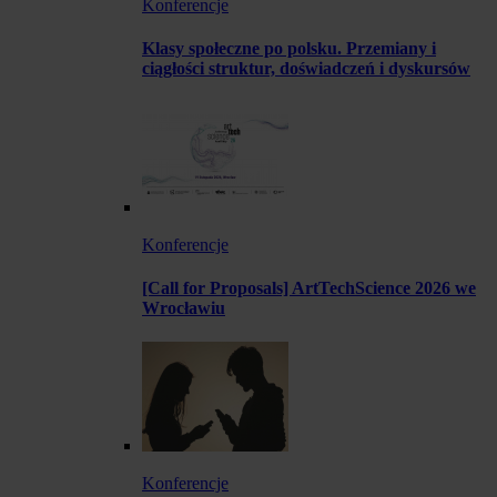
Konferencje
Klasy społeczne po polsku. Przemiany i
ciągłości struktur, doświadczeń i dyskursów
Konferencje
[Call for Proposals] ArtTechScience 2026 we
Wrocławiu
Konferencje