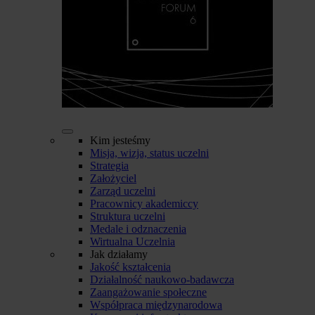
Kim jesteśmy
Misja, wizja, status uczelni
Strategia
Założyciel
Zarząd uczelni
Pracownicy akademiccy
Struktura uczelni
Medale i odznaczenia
Wirtualna Uczelnia
Jak działamy
Jakość kształcenia
Działalność naukowo-badawcza
Zaangażowanie społeczne
Współpraca międzynarodowa