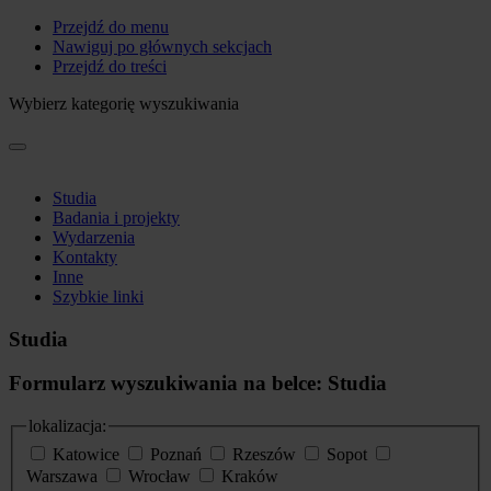
Przejdź do menu
Nawiguj po głównych sekcjach
Przejdź do treści
Wybierz kategorię wyszukiwania
Studia
Badania i projekty
Wydarzenia
Kontakty
Inne
Szybkie linki
Studia
Formularz wyszukiwania na belce: Studia
lokalizacja:
Katowice
Poznań
Rzeszów
Sopot
Warszawa
Wrocław
Kraków