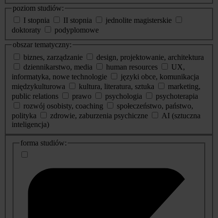
poziom studiów:
I stopnia
II stopnia
jednolite magisterskie
doktoraty
podyplomowe
obszar tematyczny:
biznes, zarządzanie
design, projektowanie, architektura
dziennikarstwo, media
human resources
UX,
informatyka, nowe technologie
języki obce, komunikacja
międzykulturowa
kultura, literatura, sztuka
marketing,
public relations
prawo
psychologia
psychoterapia
rozwój osobisty, coaching
społeczeństwo, państwo,
polityka
zdrowie, zaburzenia psychiczne
AI (sztuczna
inteligencja)
dodatkowe
forma studiów:
informacje
o
studiach