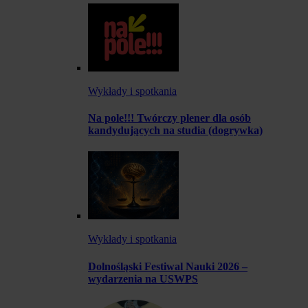
Wykłady i spotkania
Na pole!!! Twórczy plener dla osób
kandydujących na studia (dogrywka)
Wykłady i spotkania
Dolnośląski Festiwal Nauki 2026 –
wydarzenia na USWPS