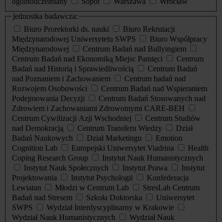
ogólnouczelniany
Sopot
Warszawa
Wrocław
jednostka badawcza:
Biuro Prorektorki ds. nauki
Biuro Rekrutacji
Międzynarodowej Uniwersytetu SWPS
Biuro Współpracy
Międzynarodowej
Centrum Badań nad Bullyingiem
Centrum Badań nad Ekonomiką Miejsc Pamięci
Centrum
Badań nad Historią i Sprawiedliwością
Centrum Badań
nad Poznaniem i Zachowaniem
Centrum badań nad
Rozwojem Osobowości
Centrum Badań nad Wspieraniem
Podejmowania Decyzji
Centrum Badań Stosowanych nad
Zdrowiem i Zachowaniami Zdrowotnymi CARE-BEH
Centrum Cywilizacji Azji Wschodniej
Centrum Studiów
nad Demokracją
Centrum Transferu Wiedzy
Dział
Badań Naukowych
Dział Marketingu
Emotion
Cognition Lab
Europejski Uniwersytet Viadrina
Health
Coping Research Group
Instytut Nauk Humanistycznych
Instytut Nauk Społecznych
Instytut Prawa
Instytut
Projektowania
Instytut Psychologii
Konfederacja
Lewiatan
Młodzi w Centrum Lab
StresLab Centrum
Badań nad Stresem
Szkoła Doktorska
Uniwersytet
SWPS
Wydział Interdyscyplinarny w Krakowie
Wydział Nauk Humanistycznych
Wydział Nauk