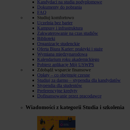
Kandydaci na studia podyplomowe
Dokumenty do pobrania
FAQ
Studiuj komfortowo
Uczelnia bez barier
Kampusy i infrastruktura
Zakwaterowanie na czas studiów
Biblioteki
Organizacje studenckie
Oferta Biura Karier: praktyki i staże
Wymiana międzynarodowa
Kalendarium roku akademickiego
Pobierz aplikację Mój USWPS
Zdobądź wsparcie finansowe
Opłaty – co obejmuje czesne
Studiuj za darmo – stypendia dla kandydatów
Stypendia dla studentów
Preferencyjne kredyty
Dofinansowanie przez pracodawcę
Wiadomości z kategorii
Studia i szkolenia