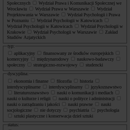
Społecznych
Wydział Prawa i Komunikacji Społecznej we
Wrocławiu
Wydział Prawa w Warszawie
Wydział
Projektowania w Warszawie
Wydział Psychologii i Prawa
w Poznaniu
Wydział Psychologii w Katowicach
Wydział Psychologii w Katowicach
Wydział Psychologii w
Krakowie
Wydział Psychologii w Warszawie
Zakład
Studiów Azjatyckich
typ:
aplikacyjny
finansowany ze środków europejskich
komercyjny
międzynarodowy
naukowo-badawczy
społeczny
strategiczno-rozwojowy
studencki
dyscyplina:
ekonomia i finanse
filozofia
historia
interdyscyplinarne
interdyscyplinarny
językoznawstwo
literaturoznawstwo
nauki o komunikacji i mediach
nauki o kulturze i religii
nauki o polityce i administracji
nauki o zarządzaniu i jakości
nauki prawne
nauki
socjologiczne
nie dotyczy
psychiatria
psychologia
sztuki plastyczne i konserwacja dzieł sztuki
status: