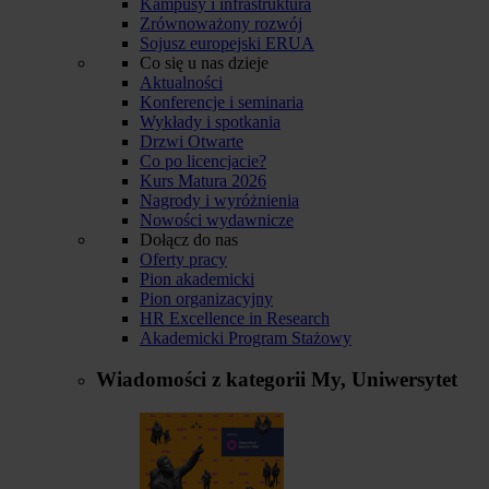
Kampusy i infrastruktura
Zrównoważony rozwój
Sojusz europejski ERUA
Co się u nas dzieje
Aktualności
Konferencje i seminaria
Wykłady i spotkania
Drzwi Otwarte
Co po licencjacie?
Kurs Matura 2026
Nagrody i wyróżnienia
Nowości wydawnicze
Dołącz do nas
Oferty pracy
Pion akademicki
Pion organizacyjny
HR Excellence in Research
Akademicki Program Stażowy
Wiadomości z kategorii
My, Uniwersytet