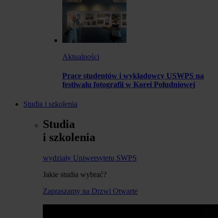
Aktualności
Prace studentów i wykładowcy USWPS na
festiwalu fotografii w Korei Południowej
Studia i szkolenia
Studia
i szkolenia
wydziały Uniwersytetu SWPS
Jakie studia wybrać?
Zapraszamy na Drzwi Otwarte