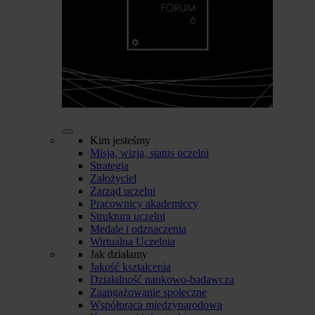
Kim jesteśmy
Misja, wizja, status uczelni
Strategia
Założyciel
Zarząd uczelni
Pracownicy akademiccy
Struktura uczelni
Medale i odznaczenia
Wirtualna Uczelnia
Jak działamy
Jakość kształcenia
Działalność naukowo-badawcza
Zaangażowanie społeczne
Współpraca międzynarodowa