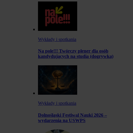
Wykłady i spotkania
Na pole!!! Twórczy plener dla osób
kandydujących na studia (dogrywka)
Wykłady i spotkania
Dolnośląski Festiwal Nauki 2026 –
wydarzenia na USWPS