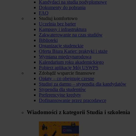
Kandydaci na studia podyplomowe
Dokumenty do pobrania
FAQ
Studiuj komfortowo
Uczelnia bez barier
Kampusy i infrastruktura
Zakwaterowanie na czas studiów
Biblioteki
Organizacje studenckie
Oferta Biura Karier: praktyki i staże
Wymiana międzynarodowa
Kalendarium roku akademickiego
Pobierz aplikację Mój USWPS
Zdobądź wsparcie finansowe
Opłaty – co obejmuje czesne
Studiuj za darmo – stypendia dla kandydatów
Stypendia dla studentów
Preferencyjne kredyty
Dofinansowanie przez pracodawcę
Wiadomości z kategorii
Studia i szkolenia