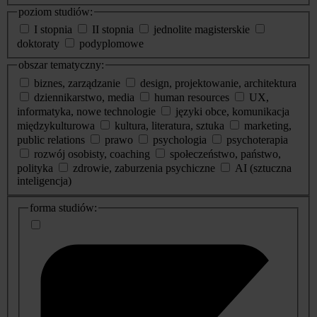
poziom studiów:
I stopnia
II stopnia
jednolite magisterskie
doktoraty
podyplomowe
obszar tematyczny:
biznes, zarządzanie
design, projektowanie, architektura
dziennikarstwo, media
human resources
UX,
informatyka, nowe technologie
języki obce, komunikacja
międzykulturowa
kultura, literatura, sztuka
marketing,
public relations
prawo
psychologia
psychoterapia
rozwój osobisty, coaching
społeczeństwo, państwo,
polityka
zdrowie, zaburzenia psychiczne
AI (sztuczna
inteligencja)
dodatkowe
forma studiów:
informacje
o
studiach