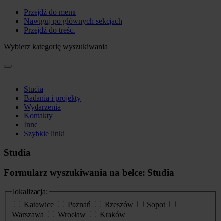
Przejdź do menu
Nawiguj po głównych sekcjach
Przejdź do treści
Wybierz kategorię wyszukiwania
Studia
Badania i projekty
Wydarzenia
Kontakty
Inne
Szybkie linki
Studia
Formularz wyszukiwania na belce: Studia
lokalizacja:
Katowice
Poznań
Rzeszów
Sopot
Warszawa
Wrocław
Kraków