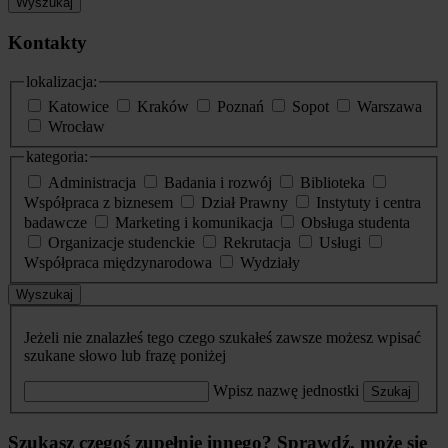
Wyszukaj
Kontakty
lokalizacja:
Katowice
Kraków
Poznań
Sopot
Warszawa
Wrocław
kategoria:
Administracja
Badania i rozwój
Biblioteka
Współpraca z biznesem
Dział Prawny
Instytuty i centra
badawcze
Marketing i komunikacja
Obsługa studenta
Organizacje studenckie
Rekrutacja
Usługi
Współpraca międzynarodowa
Wydziały
Wyszukaj
Jeżeli nie znalazłeś tego czego szukałeś zawsze możesz wpisać
szukane słowo lub frazę poniżej
Wpisz nazwę jednostki
Szukaj
Szukasz czegoś zupełnie innego? Sprawdź, może się