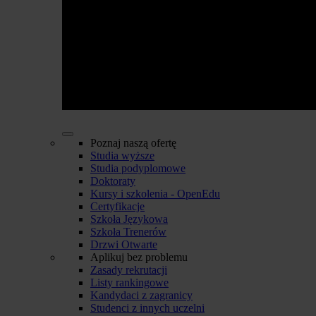
Poznaj naszą ofertę
Studia wyższe
Studia podyplomowe
Doktoraty
Kursy i szkolenia - OpenEdu
Certyfikacje
Szkoła Językowa
Szkoła Trenerów
Drzwi Otwarte
Aplikuj bez problemu
Zasady rekrutacji
Listy rankingowe
Kandydaci z zagranicy
Studenci z innych uczelni