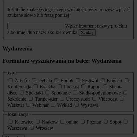
Jeżeli nie znalazłeś tego czego szukałeś zawsze możesz wpisać
szukane słowo lub frazę poniżej
Wpisz fragment nazwy projektu
albo imię i/lub nazwisko kierownika
Szukaj
Wydarzenia
Formularz wyszukiwania na belce: Wydarzenia
typ:
Artykuł
Debata
Ebook
Festiwal
Koncert
Konferencja
Książka
Podcast
Raport
Silent-
disco
Spektakl
Spotkanie
Studia-podyplomowe
Szkolenie
Turniej-gier
Uroczystość
Videocast
Warsztat
Webinar
Wykład
Wystawa
lokalizacja:
Katowice
Kraków
online
Poznań
Sopot
Warszawa
Wrocław