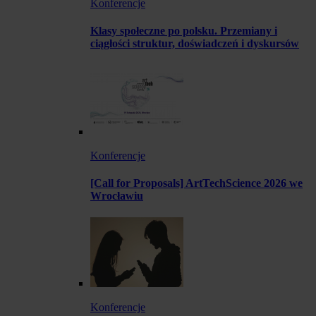
Konferencje
Klasy społeczne po polsku. Przemiany i
ciągłości struktur, doświadczeń i dyskursów
Konferencje
[Call for Proposals] ArtTechScience 2026 we
Wrocławiu
Konferencje