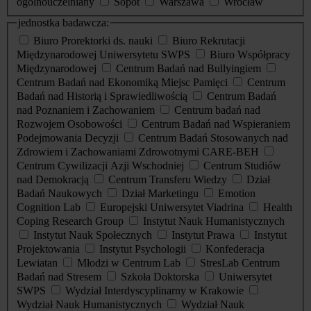
ogólnouczelniany
Sopot
Warszawa
Wrocław
jednostka badawcza:
Biuro Prorektorki ds. nauki
Biuro Rekrutacji
Międzynarodowej Uniwersytetu SWPS
Biuro Współpracy
Międzynarodowej
Centrum Badań nad Bullyingiem
Centrum Badań nad Ekonomiką Miejsc Pamięci
Centrum
Badań nad Historią i Sprawiedliwością
Centrum Badań
nad Poznaniem i Zachowaniem
Centrum badań nad
Rozwojem Osobowości
Centrum Badań nad Wspieraniem
Podejmowania Decyzji
Centrum Badań Stosowanych nad
Zdrowiem i Zachowaniami Zdrowotnymi CARE-BEH
Centrum Cywilizacji Azji Wschodniej
Centrum Studiów
nad Demokracją
Centrum Transferu Wiedzy
Dział
Badań Naukowych
Dział Marketingu
Emotion
Cognition Lab
Europejski Uniwersytet Viadrina
Health
Coping Research Group
Instytut Nauk Humanistycznych
Instytut Nauk Społecznych
Instytut Prawa
Instytut
Projektowania
Instytut Psychologii
Konfederacja
Lewiatan
Młodzi w Centrum Lab
StresLab Centrum
Badań nad Stresem
Szkoła Doktorska
Uniwersytet
SWPS
Wydział Interdyscyplinarny w Krakowie
Wydział Nauk Humanistycznych
Wydział Nauk