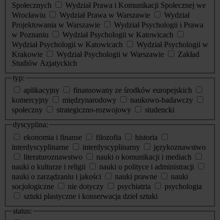
Społecznych
Wydział Prawa i Komunikacji Społecznej we
Wrocławiu
Wydział Prawa w Warszawie
Wydział
Projektowania w Warszawie
Wydział Psychologii i Prawa
w Poznaniu
Wydział Psychologii w Katowicach
Wydział Psychologii w Katowicach
Wydział Psychologii w
Krakowie
Wydział Psychologii w Warszawie
Zakład
Studiów Azjatyckich
typ:
aplikacyjny
finansowany ze środków europejskich
komercyjny
międzynarodowy
naukowo-badawczy
społeczny
strategiczno-rozwojowy
studencki
dyscyplina:
ekonomia i finanse
filozofia
historia
interdyscyplinarne
interdyscyplinarny
językoznawstwo
literaturoznawstwo
nauki o komunikacji i mediach
nauki o kulturze i religii
nauki o polityce i administracji
nauki o zarządzaniu i jakości
nauki prawne
nauki
socjologiczne
nie dotyczy
psychiatria
psychologia
sztuki plastyczne i konserwacja dzieł sztuki
status: