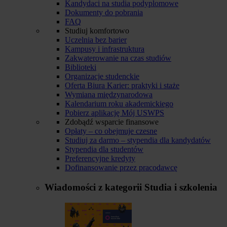
Kandydaci na studia podyplomowe
Dokumenty do pobrania
FAQ
Studiuj komfortowo
Uczelnia bez barier
Kampusy i infrastruktura
Zakwaterowanie na czas studiów
Biblioteki
Organizacje studenckie
Oferta Biura Karier: praktyki i staże
Wymiana międzynarodowa
Kalendarium roku akademickiego
Pobierz aplikację Mój USWPS
Zdobądź wsparcie finansowe
Opłaty – co obejmuje czesne
Studiuj za darmo – stypendia dla kandydatów
Stypendia dla studentów
Preferencyjne kredyty
Dofinansowanie przez pracodawcę
Wiadomości z kategorii
Studia i szkolenia