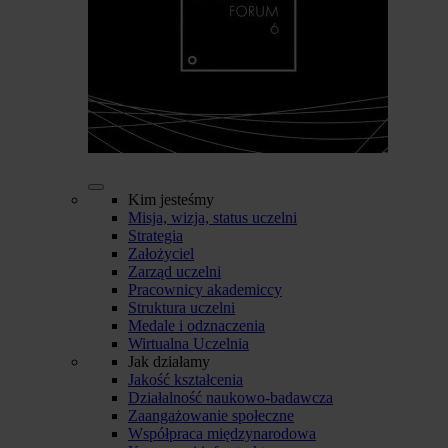
Kim jesteśmy
Misja, wizja, status uczelni
Strategia
Założyciel
Zarząd uczelni
Pracownicy akademiccy
Struktura uczelni
Medale i odznaczenia
Wirtualna Uczelnia
Jak działamy
Jakość kształcenia
Działalność naukowo-badawcza
Zaangażowanie społeczne
Współpraca międzynarodowa