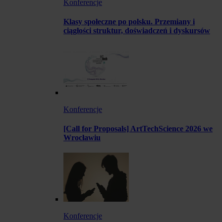
Konferencje
Klasy społeczne po polsku. Przemiany i
ciągłości struktur, doświadczeń i dyskursów
Konferencje
[Call for Proposals] ArtTechScience 2026 we
Wrocławiu
Konferencje