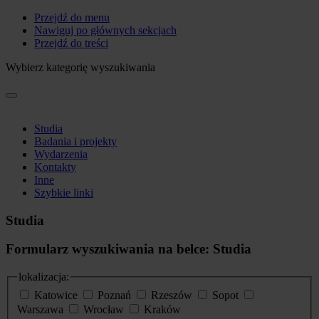
Przejdź do menu
Nawiguj po głównych sekcjach
Przejdź do treści
Wybierz kategorię wyszukiwania
Studia
Badania i projekty
Wydarzenia
Kontakty
Inne
Szybkie linki
Studia
Formularz wyszukiwania na belce: Studia
lokalizacja:
Katowice
Poznań
Rzeszów
Sopot
Warszawa
Wrocław
Kraków