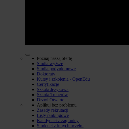
Poznaj naszą ofertę
Studia wyższe
Studia podyplomowe
Doktoraty
Kursy i szkolenia - OpenEdu
Certyfikacje
Szkoła Językowa
Szkoła Trenerów
Drzwi Otwarte
Aplikuj bez problemu
Zasady rekrutacji
Listy rankingowe
Kandydaci z zagranicy
Studenci z innych uczelni