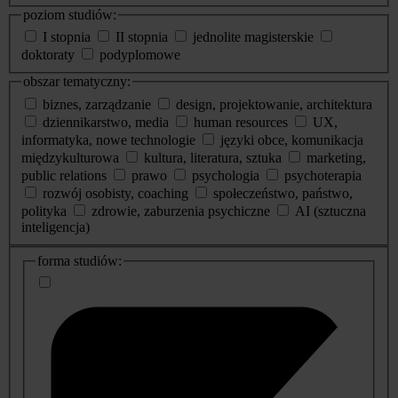
poziom studiów:
I stopnia
II stopnia
jednolite magisterskie
doktoraty
podyplomowe
obszar tematyczny:
biznes, zarządzanie
design, projektowanie, architektura
dziennikarstwo, media
human resources
UX,
informatyka, nowe technologie
języki obce, komunikacja
międzykulturowa
kultura, literatura, sztuka
marketing,
public relations
prawo
psychologia
psychoterapia
rozwój osobisty, coaching
społeczeństwo, państwo,
polityka
zdrowie, zaburzenia psychiczne
AI (sztuczna
inteligencja)
dodatkowe
forma studiów:
informacje
o
studiach