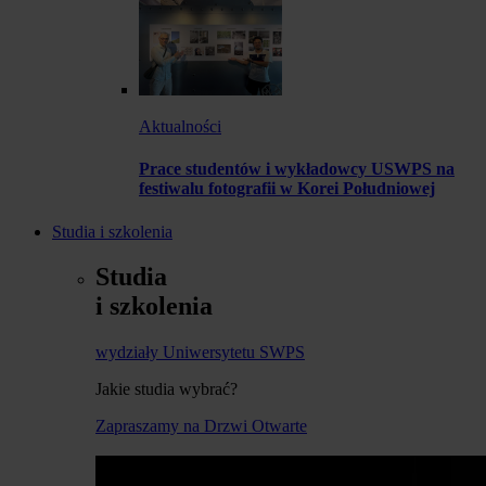
Aktualności
Prace studentów i wykładowcy USWPS na
festiwalu fotografii w Korei Południowej
Studia i szkolenia
Studia
i szkolenia
wydziały Uniwersytetu SWPS
Jakie studia wybrać?
Zapraszamy na Drzwi Otwarte