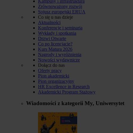
Kampusy i infrastruktura
Zrównoważony rozwój
Sojusz europejski ERUA
Co się u nas dzieje
Aktualności
Konferencje i seminaria
Wykłady i spotkania
Drzwi Otwarte
Co po licencjacie?
Kurs Matura 2026
Nagrody i wyróżnienia
Nowości wydawnicze
Dołącz do nas
Oferty pracy
Pion akademicki
Pion organizacyjny
HR Excellence in Research
Akademicki Program Stażowy
Wiadomości z kategorii
My, Uniwersytet