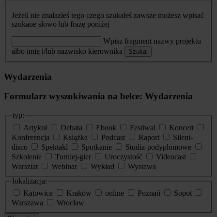
Jeżeli nie znalazłeś tego czego szukałeś zawsze możesz wpisać
szukane słowo lub frazę poniżej
Wpisz fragment nazwy projektu
albo imię i/lub nazwisko kierownika
Szukaj
Wydarzenia
Formularz wyszukiwania na belce: Wydarzenia
typ:
Artykuł
Debata
Ebook
Festiwal
Koncert
Konferencja
Książka
Podcast
Raport
Silent-
disco
Spektakl
Spotkanie
Studia-podyplomowe
Szkolenie
Turniej-gier
Uroczystość
Videocast
Warsztat
Webinar
Wykład
Wystawa
lokalizacja:
Katowice
Kraków
online
Poznań
Sopot
Warszawa
Wrocław