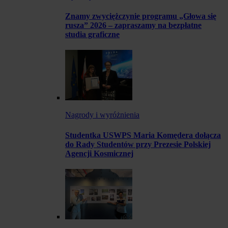
Znamy zwyciężczynie programu „Głowa się
rusza” 2026 – zapraszamy na bezpłatne
studia graficzne
Nagrody i wyróżnienia
Studentka USWPS Maria Komędera dołącza
do Rady Studentów przy Prezesie Polskiej
Agencji Kosmicznej