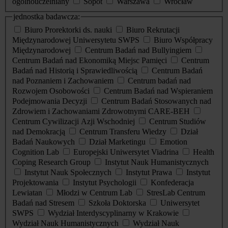
ogólnouczelniany
Sopot
Warszawa
Wrocław
jednostka badawcza:
Biuro Prorektorki ds. nauki
Biuro Rekrutacji
Międzynarodowej Uniwersytetu SWPS
Biuro Współpracy
Międzynarodowej
Centrum Badań nad Bullyingiem
Centrum Badań nad Ekonomiką Miejsc Pamięci
Centrum
Badań nad Historią i Sprawiedliwością
Centrum Badań
nad Poznaniem i Zachowaniem
Centrum badań nad
Rozwojem Osobowości
Centrum Badań nad Wspieraniem
Podejmowania Decyzji
Centrum Badań Stosowanych nad
Zdrowiem i Zachowaniami Zdrowotnymi CARE-BEH
Centrum Cywilizacji Azji Wschodniej
Centrum Studiów
nad Demokracją
Centrum Transferu Wiedzy
Dział
Badań Naukowych
Dział Marketingu
Emotion
Cognition Lab
Europejski Uniwersytet Viadrina
Health
Coping Research Group
Instytut Nauk Humanistycznych
Instytut Nauk Społecznych
Instytut Prawa
Instytut
Projektowania
Instytut Psychologii
Konfederacja
Lewiatan
Młodzi w Centrum Lab
StresLab Centrum
Badań nad Stresem
Szkoła Doktorska
Uniwersytet
SWPS
Wydział Interdyscyplinarny w Krakowie
Wydział Nauk Humanistycznych
Wydział Nauk