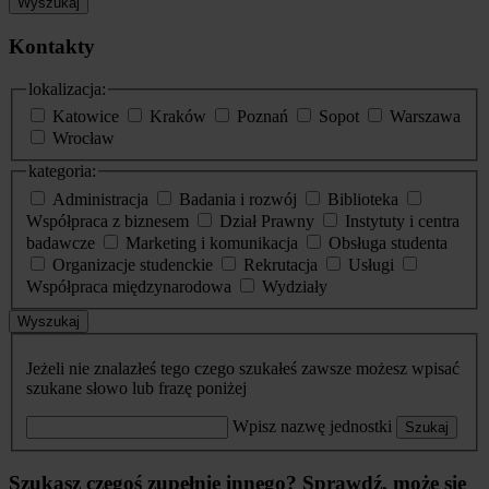
Wyszukaj
Kontakty
lokalizacja:
Katowice
Kraków
Poznań
Sopot
Warszawa
Wrocław
kategoria:
Administracja
Badania i rozwój
Biblioteka
Współpraca z biznesem
Dział Prawny
Instytuty i centra
badawcze
Marketing i komunikacja
Obsługa studenta
Organizacje studenckie
Rekrutacja
Usługi
Współpraca międzynarodowa
Wydziały
Wyszukaj
Jeżeli nie znalazłeś tego czego szukałeś zawsze możesz wpisać
szukane słowo lub frazę poniżej
Wpisz nazwę jednostki
Szukaj
Szukasz czegoś zupełnie innego? Sprawdź, może się