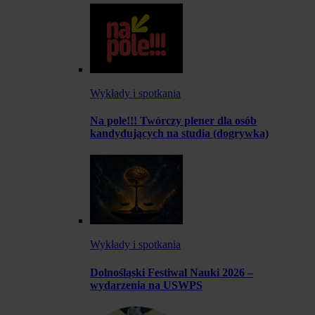
Wykłady i spotkania
Na pole!!! Twórczy plener dla osób
kandydujących na studia (dogrywka)
Wykłady i spotkania
Dolnośląski Festiwal Nauki 2026 –
wydarzenia na USWPS