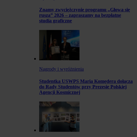
Znamy zwyciężczynie programu „Głowa się
rusza” 2026 – zapraszamy na bezpłatne
studia graficzne
Nagrody i wyróżnienia
Studentka USWPS Maria Komędera dołącza
do Rady Studentów przy Prezesie Polskiej
Agencji Kosmicznej