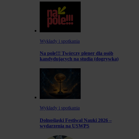
Wykłady i spotkania
Na pole!!! Twórczy plener dla osób
kandydujących na studia (dogrywka)
Wykłady i spotkania
Dolnośląski Festiwal Nauki 2026 –
wydarzenia na USWPS