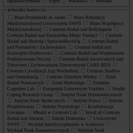
ogólnouczelniany
Sopot
Warszawa
Wrocław
jednostka badawcza:
Biuro Prorektorki ds. nauki
Biuro Rekrutacji
Międzynarodowej Uniwersytetu SWPS
Biuro Współpracy
Międzynarodowej
Centrum Badań nad Bullyingiem
Centrum Badań nad Ekonomiką Miejsc Pamięci
Centrum
Badań nad Historią i Sprawiedliwością
Centrum Badań
nad Poznaniem i Zachowaniem
Centrum badań nad
Rozwojem Osobowości
Centrum Badań nad Wspieraniem
Podejmowania Decyzji
Centrum Badań Stosowanych nad
Zdrowiem i Zachowaniami Zdrowotnymi CARE-BEH
Centrum Cywilizacji Azji Wschodniej
Centrum Studiów
nad Demokracją
Centrum Transferu Wiedzy
Dział
Badań Naukowych
Dział Marketingu
Emotion
Cognition Lab
Europejski Uniwersytet Viadrina
Health
Coping Research Group
Instytut Nauk Humanistycznych
Instytut Nauk Społecznych
Instytut Prawa
Instytut
Projektowania
Instytut Psychologii
Konfederacja
Lewiatan
Młodzi w Centrum Lab
StresLab Centrum
Badań nad Stresem
Szkoła Doktorska
Uniwersytet
SWPS
Wydział Interdyscyplinarny w Krakowie
Wydział Nauk Humanistycznych
Wydział Nauk