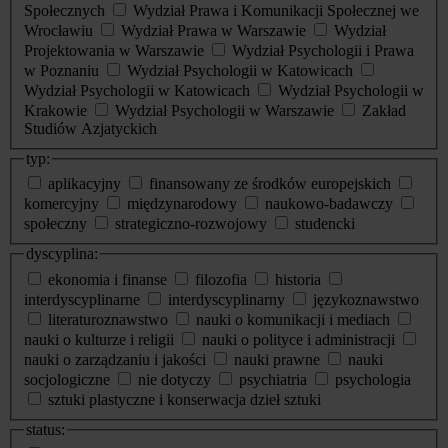
Społecznych
Wydział Prawa i Komunikacji Społecznej we
Wrocławiu
Wydział Prawa w Warszawie
Wydział
Projektowania w Warszawie
Wydział Psychologii i Prawa
w Poznaniu
Wydział Psychologii w Katowicach
Wydział Psychologii w Katowicach
Wydział Psychologii w
Krakowie
Wydział Psychologii w Warszawie
Zakład
Studiów Azjatyckich
typ:
aplikacyjny
finansowany ze środków europejskich
komercyjny
międzynarodowy
naukowo-badawczy
społeczny
strategiczno-rozwojowy
studencki
dyscyplina:
ekonomia i finanse
filozofia
historia
interdyscyplinarne
interdyscyplinarny
językoznawstwo
literaturoznawstwo
nauki o komunikacji i mediach
nauki o kulturze i religii
nauki o polityce i administracji
nauki o zarządzaniu i jakości
nauki prawne
nauki
socjologiczne
nie dotyczy
psychiatria
psychologia
sztuki plastyczne i konserwacja dzieł sztuki
status: