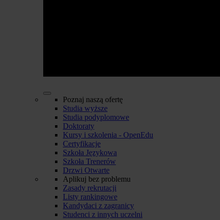
Poznaj naszą ofertę
Studia wyższe
Studia podyplomowe
Doktoraty
Kursy i szkolenia - OpenEdu
Certyfikacje
Szkoła Językowa
Szkoła Trenerów
Drzwi Otwarte
Aplikuj bez problemu
Zasady rekrutacji
Listy rankingowe
Kandydaci z zagranicy
Studenci z innych uczelni