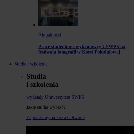
Aktualności
Prace studentów i wykładowcy USWPS na
festiwalu fotografii w Korei Południowej
Studia i szkolenia
Studia
i szkolenia
wydziały Uniwersytetu SWPS
Jakie studia wybrać?
Zapraszamy na Drzwi Otwarte