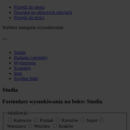
Przejdź do menu
Nawiguj po głównych sekcjach
Przejdź do treści
Wybierz kategorię wyszukiwania
Studia
Badania i projekty
Wydarzenia
Kontakty
Inne
Szybkie linki
Studia
Formularz wyszukiwania na belce: Studia
lokalizacja:
Katowice
Poznań
Rzeszów
Sopot
Warszawa
Wrocław
Kraków