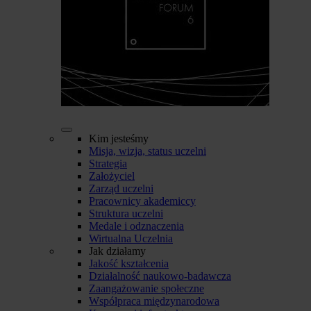
Kim jesteśmy
Misja, wizja, status uczelni
Strategia
Założyciel
Zarząd uczelni
Pracownicy akademiccy
Struktura uczelni
Medale i odznaczenia
Wirtualna Uczelnia
Jak działamy
Jakość kształcenia
Działalność naukowo-badawcza
Zaangażowanie społeczne
Współpraca międzynarodowa