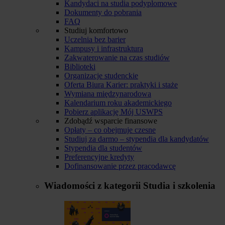
Kandydaci na studia podyplomowe
Dokumenty do pobrania
FAQ
Studiuj komfortowo
Uczelnia bez barier
Kampusy i infrastruktura
Zakwaterowanie na czas studiów
Biblioteki
Organizacje studenckie
Oferta Biura Karier: praktyki i staże
Wymiana międzynarodowa
Kalendarium roku akademickiego
Pobierz aplikację Mój USWPS
Zdobądź wsparcie finansowe
Opłaty – co obejmuje czesne
Studiuj za darmo – stypendia dla kandydatów
Stypendia dla studentów
Preferencyjne kredyty
Dofinansowanie przez pracodawcę
Wiadomości z kategorii
Studia i szkolenia