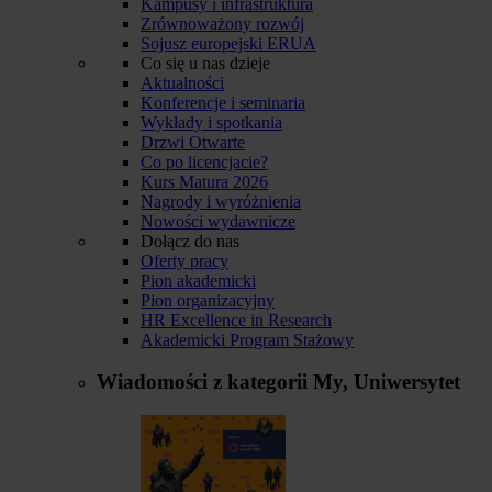
Kampusy i infrastruktura
Zrównoważony rozwój
Sojusz europejski ERUA
Co się u nas dzieje
Aktualności
Konferencje i seminaria
Wykłady i spotkania
Drzwi Otwarte
Co po licencjacie?
Kurs Matura 2026
Nagrody i wyróżnienia
Nowości wydawnicze
Dołącz do nas
Oferty pracy
Pion akademicki
Pion organizacyjny
HR Excellence in Research
Akademicki Program Stażowy
Wiadomości z kategorii
My, Uniwersytet