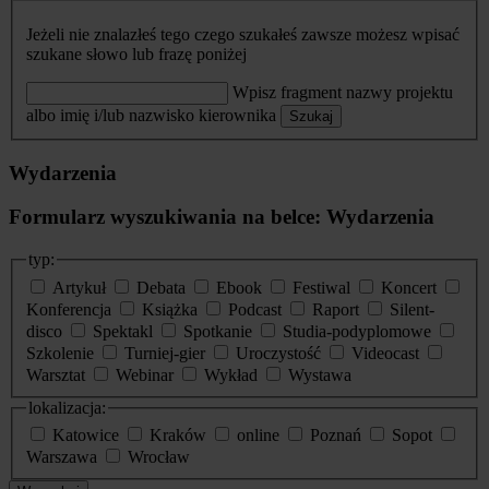
Jeżeli nie znalazłeś tego czego szukałeś zawsze możesz wpisać
szukane słowo lub frazę poniżej
Wpisz fragment nazwy projektu
albo imię i/lub nazwisko kierownika
Szukaj
Wydarzenia
Formularz wyszukiwania na belce: Wydarzenia
typ:
Artykuł
Debata
Ebook
Festiwal
Koncert
Konferencja
Książka
Podcast
Raport
Silent-
disco
Spektakl
Spotkanie
Studia-podyplomowe
Szkolenie
Turniej-gier
Uroczystość
Videocast
Warsztat
Webinar
Wykład
Wystawa
lokalizacja:
Katowice
Kraków
online
Poznań
Sopot
Warszawa
Wrocław