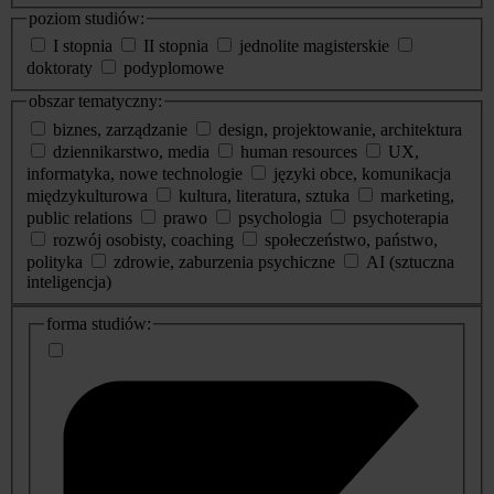
poziom studiów:
I stopnia
II stopnia
jednolite magisterskie
doktoraty
podyplomowe
obszar tematyczny:
biznes, zarządzanie
design, projektowanie, architektura
dziennikarstwo, media
human resources
UX,
informatyka, nowe technologie
języki obce, komunikacja
międzykulturowa
kultura, literatura, sztuka
marketing,
public relations
prawo
psychologia
psychoterapia
rozwój osobisty, coaching
społeczeństwo, państwo,
polityka
zdrowie, zaburzenia psychiczne
AI (sztuczna
inteligencja)
dodatkowe
forma studiów:
informacje
o
studiach