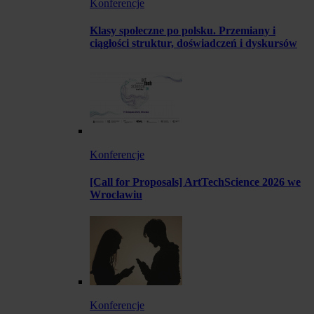
Konferencje
Klasy społeczne po polsku. Przemiany i
ciągłości struktur, doświadczeń i dyskursów
Konferencje
[Call for Proposals] ArtTechScience 2026 we
Wrocławiu
Konferencje