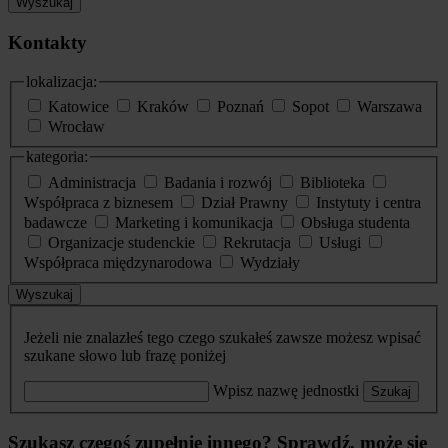
Wyszukaj
Kontakty
lokalizacja:
Katowice
Kraków
Poznań
Sopot
Warszawa
Wrocław
kategoria:
Administracja
Badania i rozwój
Biblioteka
Współpraca z biznesem
Dział Prawny
Instytuty i centra
badawcze
Marketing i komunikacja
Obsługa studenta
Organizacje studenckie
Rekrutacja
Usługi
Współpraca międzynarodowa
Wydziały
Wyszukaj
Jeżeli nie znalazłeś tego czego szukałeś zawsze możesz wpisać
szukane słowo lub frazę poniżej
Wpisz nazwę jednostki
Szukaj
Szukasz czegoś zupełnie innego? Sprawdź, może się