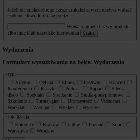
Jeżeli nie znalazłeś tego czego szukałeś zawsze możesz wpisać
szukane słowo lub frazę poniżej
Wpisz fragment nazwy projektu
albo imię i/lub nazwisko kierownika
Szukaj
Wydarzenia
Formularz wyszukiwania na belce: Wydarzenia
typ:
Artykuł
Debata
Ebook
Festiwal
Koncert
Konferencja
Książka
Podcast
Raport
Silent-
disco
Spektakl
Spotkanie
Studia-podyplomowe
Szkolenie
Turniej-gier
Uroczystość
Videocast
Warsztat
Webinar
Wykład
Wystawa
lokalizacja:
Katowice
Kraków
online
Poznań
Sopot
Warszawa
Wrocław