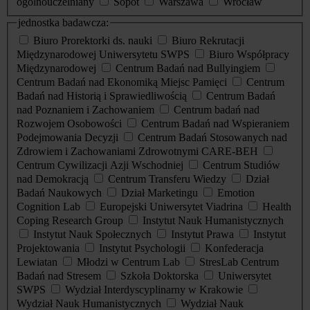
ogólnouczelniany
Sopot
Warszawa
Wrocław
jednostka badawcza:
Biuro Prorektorki ds. nauki
Biuro Rekrutacji
Międzynarodowej Uniwersytetu SWPS
Biuro Współpracy
Międzynarodowej
Centrum Badań nad Bullyingiem
Centrum Badań nad Ekonomiką Miejsc Pamięci
Centrum
Badań nad Historią i Sprawiedliwością
Centrum Badań
nad Poznaniem i Zachowaniem
Centrum badań nad
Rozwojem Osobowości
Centrum Badań nad Wspieraniem
Podejmowania Decyzji
Centrum Badań Stosowanych nad
Zdrowiem i Zachowaniami Zdrowotnymi CARE-BEH
Centrum Cywilizacji Azji Wschodniej
Centrum Studiów
nad Demokracją
Centrum Transferu Wiedzy
Dział
Badań Naukowych
Dział Marketingu
Emotion
Cognition Lab
Europejski Uniwersytet Viadrina
Health
Coping Research Group
Instytut Nauk Humanistycznych
Instytut Nauk Społecznych
Instytut Prawa
Instytut
Projektowania
Instytut Psychologii
Konfederacja
Lewiatan
Młodzi w Centrum Lab
StresLab Centrum
Badań nad Stresem
Szkoła Doktorska
Uniwersytet
SWPS
Wydział Interdyscyplinarny w Krakowie
Wydział Nauk Humanistycznych
Wydział Nauk