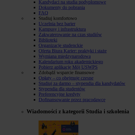
Kandydaci na studia podyplomowe
Dokumenty do pobrania
FAQ
Studiuj komfortowo
Uczelnia bez barier
Kampusy i infrastruktura
Zakwaterowanie na czas studiów
Biblioteki
Organizacje studenckie
Oferta Biura Karier: praktyki i staże
Wymiana międzynarodowa
Kalendarium roku akademickiego
Pobierz aplikację Mój USWPS
Zdobądź wsparcie finansowe
Opłaty – co obejmuje czesne
Studiuj za darmo – stypendia dla kandydatów
Stypendia dla studentów
Preferencyjne kredyty
Dofinansowanie przez pracodawcę
Wiadomości z kategorii
Studia i szkolenia