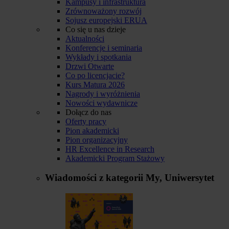
Kampusy i infrastruktura
Zrównoważony rozwój
Sojusz europejski ERUA
Co się u nas dzieje
Aktualności
Konferencje i seminaria
Wykłady i spotkania
Drzwi Otwarte
Co po licencjacie?
Kurs Matura 2026
Nagrody i wyróżnienia
Nowości wydawnicze
Dołącz do nas
Oferty pracy
Pion akademicki
Pion organizacyjny
HR Excellence in Research
Akademicki Program Stażowy
Wiadomości z kategorii
My, Uniwersytet