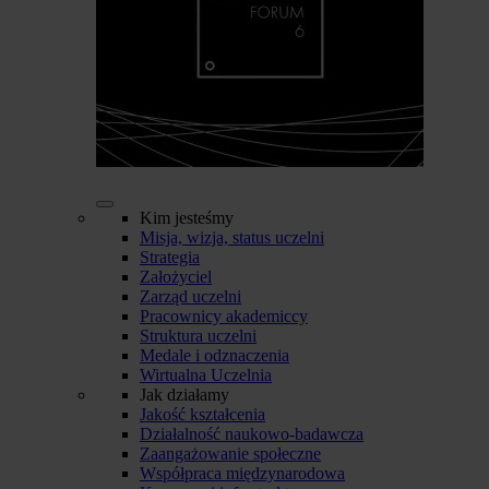
Kim jesteśmy
Misja, wizja, status uczelni
Strategia
Założyciel
Zarząd uczelni
Pracownicy akademiccy
Struktura uczelni
Medale i odznaczenia
Wirtualna Uczelnia
Jak działamy
Jakość kształcenia
Działalność naukowo-badawcza
Zaangażowanie społeczne
Współpraca międzynarodowa