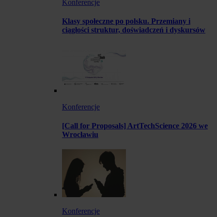
Konferencje
Klasy społeczne po polsku. Przemiany i
ciągłości struktur, doświadczeń i dyskursów
Konferencje
[Call for Proposals] ArtTechScience 2026 we
Wrocławiu
Konferencje