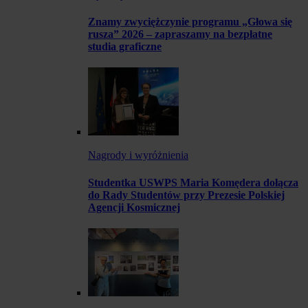
Znamy zwyciężczynie programu „Głowa się
rusza” 2026 – zapraszamy na bezpłatne
studia graficzne
Nagrody i wyróżnienia
Studentka USWPS Maria Komędera dołącza
do Rady Studentów przy Prezesie Polskiej
Agencji Kosmicznej