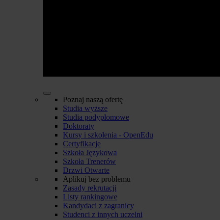
Poznaj naszą ofertę
Studia wyższe
Studia podyplomowe
Doktoraty
Kursy i szkolenia - OpenEdu
Certyfikacje
Szkoła Językowa
Szkoła Trenerów
Drzwi Otwarte
Aplikuj bez problemu
Zasady rekrutacji
Listy rankingowe
Kandydaci z zagranicy
Studenci z innych uczelni