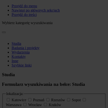
Przejdź do menu
Nawiguj po głównych sekcjach
Przejdź do treści
Wybierz kategorię wyszukiwania
Studia
Badania i projekty
Wydarzenia
Kontakty
Inne
Szybkie linki
Studia
Formularz wyszukiwania na belce: Studia
lokalizacja:
Katowice
Poznań
Rzeszów
Sopot
Warszawa
Wrocław
Kraków