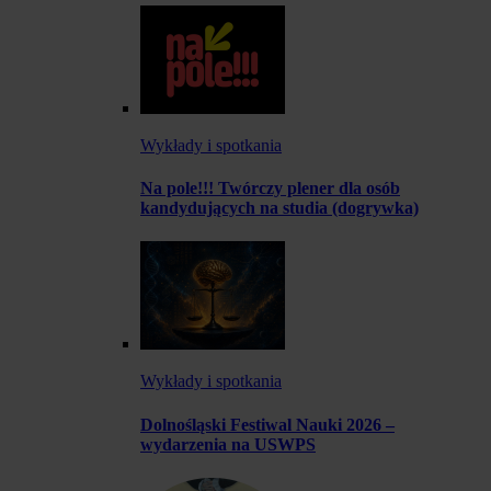
Wykłady i spotkania
Na pole!!! Twórczy plener dla osób
kandydujących na studia (dogrywka)
Wykłady i spotkania
Dolnośląski Festiwal Nauki 2026 –
wydarzenia na USWPS