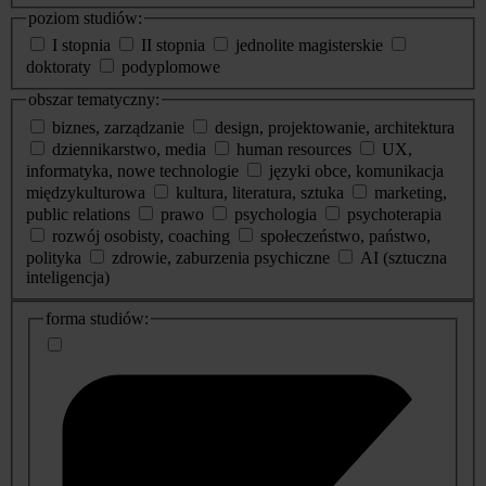
poziom studiów:
I stopnia
II stopnia
jednolite magisterskie
doktoraty
podyplomowe
obszar tematyczny:
biznes, zarządzanie
design, projektowanie, architektura
dziennikarstwo, media
human resources
UX,
informatyka, nowe technologie
języki obce, komunikacja
międzykulturowa
kultura, literatura, sztuka
marketing,
public relations
prawo
psychologia
psychoterapia
rozwój osobisty, coaching
społeczeństwo, państwo,
polityka
zdrowie, zaburzenia psychiczne
AI (sztuczna
inteligencja)
dodatkowe
forma studiów:
informacje
o
studiach