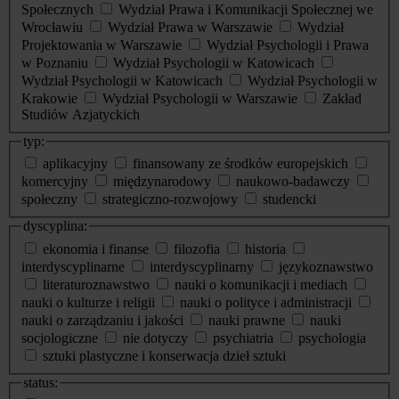
Społecznych
Wydział Prawa i Komunikacji Społecznej we
Wrocławiu
Wydział Prawa w Warszawie
Wydział
Projektowania w Warszawie
Wydział Psychologii i Prawa
w Poznaniu
Wydział Psychologii w Katowicach
Wydział Psychologii w Katowicach
Wydział Psychologii w
Krakowie
Wydział Psychologii w Warszawie
Zakład
Studiów Azjatyckich
typ:
aplikacyjny
finansowany ze środków europejskich
komercyjny
międzynarodowy
naukowo-badawczy
społeczny
strategiczno-rozwojowy
studencki
dyscyplina:
ekonomia i finanse
filozofia
historia
interdyscyplinarne
interdyscyplinarny
językoznawstwo
literaturoznawstwo
nauki o komunikacji i mediach
nauki o kulturze i religii
nauki o polityce i administracji
nauki o zarządzaniu i jakości
nauki prawne
nauki
socjologiczne
nie dotyczy
psychiatria
psychologia
sztuki plastyczne i konserwacja dzieł sztuki
status: