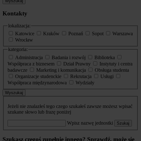
Wyszukaj
Kontakty
lokalizacja:
Katowice
Kraków
Poznań
Sopot
Warszawa
Wrocław
kategoria:
Administracja
Badania i rozwój
Biblioteka
Współpraca z biznesem
Dział Prawny
Instytuty i centra
badawcze
Marketing i komunikacja
Obsługa studenta
Organizacje studenckie
Rekrutacja
Usługi
Współpraca międzynarodowa
Wydziały
Wyszukaj
Jeżeli nie znalazłeś tego czego szukałeś zawsze możesz wpisać
szukane słowo lub frazę poniżej
Wpisz nazwę jednostki
Szukaj
Szukasz czegoś zupełnie innego? Sprawdź, może się