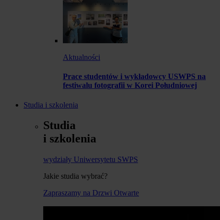
Aktualności
Prace studentów i wykładowcy USWPS na
festiwalu fotografii w Korei Południowej
Studia i szkolenia
Studia
i szkolenia
wydziały Uniwersytetu SWPS
Jakie studia wybrać?
Zapraszamy na Drzwi Otwarte