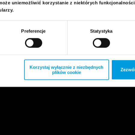
może uniemożliwić korzystanie z niektórych funkcjonalnośc
ularzy.
Preferencje
Statystyka
Korzystaj wyłącznie z niezbędnych
Zezwól
plików cookie