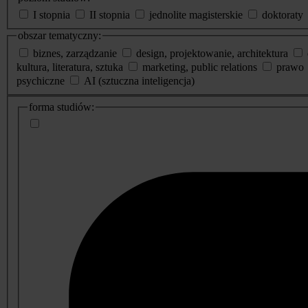
I stopnia
II stopnia
jednolite magisterskie
doktoraty
obszar tematyczny:
biznes, zarządzanie
design, projektowanie, architektura
kultura, literatura, sztuka
marketing, public relations
prawo
psychiczne
AI (sztuczna inteligencja)
dodatkowe
forma studiów:
informacje
o
studiach