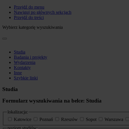
Przejdź do menu
Nawiguj po głównych sekcjach
Przejdź do treści
Wybierz kategorię wyszukiwania
Studia
Badania i projekty
Wydarzenia
Kontakty
Inne
Szybkie linki
Studia
Formularz wyszukiwania na belce: Studia
lokalizacja:
Katowice
Poznań
Rzeszów
Sopot
Warszawa
poziom studiów: