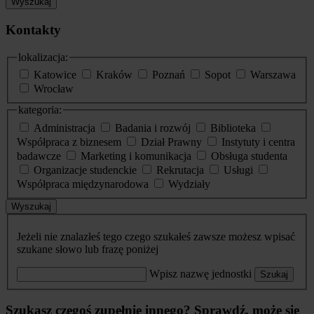
Wyszukaj
Kontakty
lokalizacja:
Katowice
Kraków
Poznań
Sopot
Warszawa
Wrocław
kategoria:
Administracja
Badania i rozwój
Biblioteka
Współpraca z biznesem
Dział Prawny
Instytuty i centra
badawcze
Marketing i komunikacja
Obsługa studenta
Organizacje studenckie
Rekrutacja
Usługi
Współpraca międzynarodowa
Wydziały
Wyszukaj
Jeżeli nie znalazłeś tego czego szukałeś zawsze możesz wpisać
szukane słowo lub frazę poniżej
Wpisz nazwę jednostki
Szukaj
Szukasz czegoś zupełnie innego? Sprawdź, może się