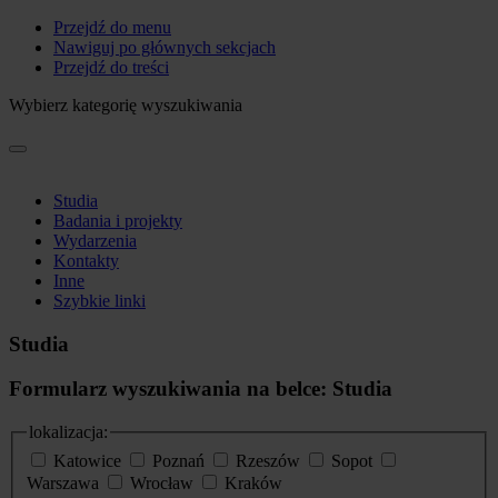
Przejdź do menu
Nawiguj po głównych sekcjach
Przejdź do treści
Wybierz kategorię wyszukiwania
Studia
Badania i projekty
Wydarzenia
Kontakty
Inne
Szybkie linki
Studia
Formularz wyszukiwania na belce: Studia
lokalizacja:
Katowice
Poznań
Rzeszów
Sopot
Warszawa
Wrocław
Kraków