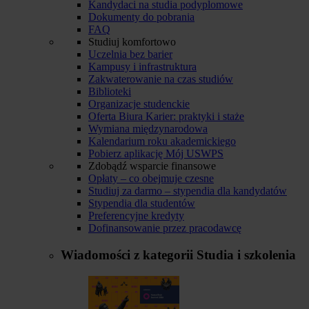
Kandydaci na studia podyplomowe
Dokumenty do pobrania
FAQ
Studiuj komfortowo
Uczelnia bez barier
Kampusy i infrastruktura
Zakwaterowanie na czas studiów
Biblioteki
Organizacje studenckie
Oferta Biura Karier: praktyki i staże
Wymiana międzynarodowa
Kalendarium roku akademickiego
Pobierz aplikację Mój USWPS
Zdobądź wsparcie finansowe
Opłaty – co obejmuje czesne
Studiuj za darmo – stypendia dla kandydatów
Stypendia dla studentów
Preferencyjne kredyty
Dofinansowanie przez pracodawcę
Wiadomości z kategorii
Studia i szkolenia