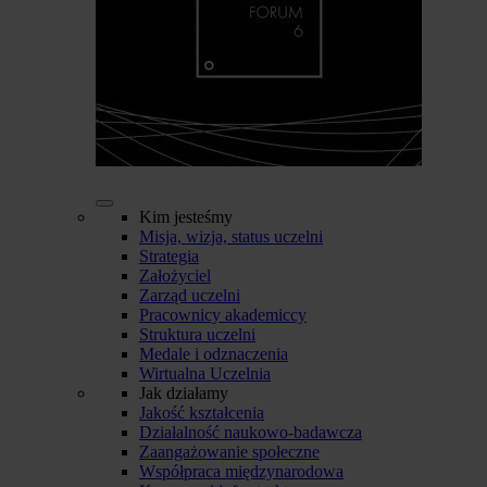
Kim jesteśmy
Misja, wizja, status uczelni
Strategia
Założyciel
Zarząd uczelni
Pracownicy akademiccy
Struktura uczelni
Medale i odznaczenia
Wirtualna Uczelnia
Jak działamy
Jakość kształcenia
Działalność naukowo-badawcza
Zaangażowanie społeczne
Współpraca międzynarodowa