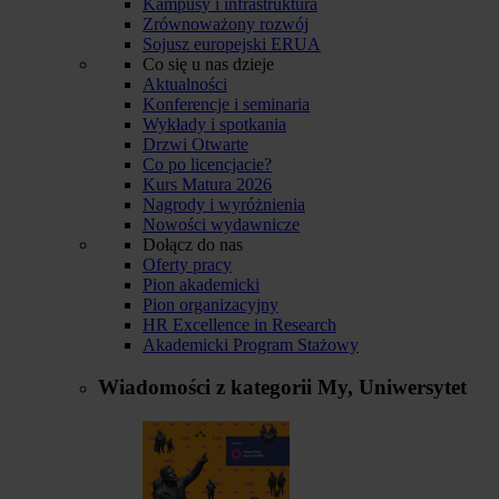
Kampusy i infrastruktura
Zrównoważony rozwój
Sojusz europejski ERUA
Co się u nas dzieje
Aktualności
Konferencje i seminaria
Wykłady i spotkania
Drzwi Otwarte
Co po licencjacie?
Kurs Matura 2026
Nagrody i wyróżnienia
Nowości wydawnicze
Dołącz do nas
Oferty pracy
Pion akademicki
Pion organizacyjny
HR Excellence in Research
Akademicki Program Stażowy
Wiadomości z kategorii
My, Uniwersytet