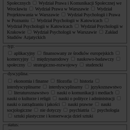
Społecznych
Wydział Prawa i Komunikacji Społecznej we
Wrocławiu
Wydział Prawa w Warszawie
Wydział
Projektowania w Warszawie
Wydział Psychologii i Prawa
w Poznaniu
Wydział Psychologii w Katowicach
Wydział Psychologii w Katowicach
Wydział Psychologii w
Krakowie
Wydział Psychologii w Warszawie
Zakład
Studiów Azjatyckich
typ:
aplikacyjny
finansowany ze środków europejskich
komercyjny
międzynarodowy
naukowo-badawczy
społeczny
strategiczno-rozwojowy
studencki
dyscyplina:
ekonomia i finanse
filozofia
historia
interdyscyplinarne
interdyscyplinarny
językoznawstwo
literaturoznawstwo
nauki o komunikacji i mediach
nauki o kulturze i religii
nauki o polityce i administracji
nauki o zarządzaniu i jakości
nauki prawne
nauki
socjologiczne
nie dotyczy
psychiatria
psychologia
sztuki plastyczne i konserwacja dzieł sztuki
status: