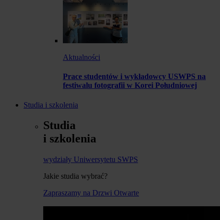
Aktualności
Prace studentów i wykładowcy USWPS na
festiwalu fotografii w Korei Południowej
Studia i szkolenia
Studia
i szkolenia
wydziały Uniwersytetu SWPS
Jakie studia wybrać?
Zapraszamy na Drzwi Otwarte