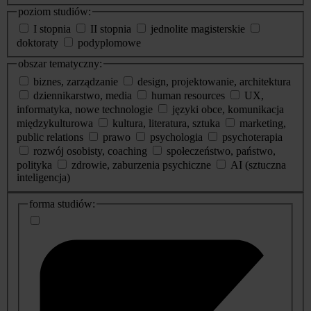
poziom studiów:
I stopnia
II stopnia
jednolite magisterskie
doktoraty
podyplomowe
obszar tematyczny:
biznes, zarządzanie
design, projektowanie, architektura
dziennikarstwo, media
human resources
UX,
informatyka, nowe technologie
języki obce, komunikacja
międzykulturowa
kultura, literatura, sztuka
marketing,
public relations
prawo
psychologia
psychoterapia
rozwój osobisty, coaching
społeczeństwo, państwo,
polityka
zdrowie, zaburzenia psychiczne
AI (sztuczna
inteligencja)
dodatkowe
forma studiów:
informacje
o
studiach