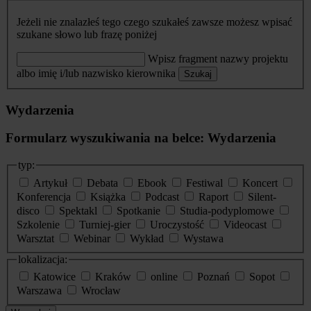
Jeżeli nie znalazłeś tego czego szukałeś zawsze możesz wpisać
szukane słowo lub frazę poniżej
Wpisz fragment nazwy projektu
albo imię i/lub nazwisko kierownika
Szukaj
Wydarzenia
Formularz wyszukiwania na belce: Wydarzenia
typ:
Artykuł
Debata
Ebook
Festiwal
Koncert
Konferencja
Książka
Podcast
Raport
Silent-
disco
Spektakl
Spotkanie
Studia-podyplomowe
Szkolenie
Turniej-gier
Uroczystość
Videocast
Warsztat
Webinar
Wykład
Wystawa
lokalizacja:
Katowice
Kraków
online
Poznań
Sopot
Warszawa
Wrocław