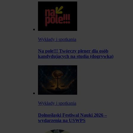
Wykłady i spotkania
Na pole!!! Twórczy plener dla osób
kandydujących na studia (dogrywka)
Wykłady i spotkania
Dolnośląski Festiwal Nauki 2026 –
wydarzenia na USWPS