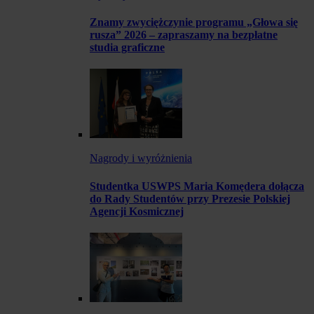
Znamy zwyciężczynie programu „Głowa się
rusza” 2026 – zapraszamy na bezpłatne
studia graficzne
Nagrody i wyróżnienia
Studentka USWPS Maria Komędera dołącza
do Rady Studentów przy Prezesie Polskiej
Agencji Kosmicznej