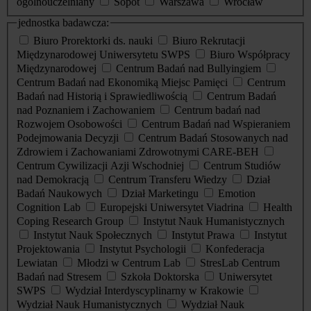
ogólnouczelniany
Sopot
Warszawa
Wrocław
jednostka badawcza:
Biuro Prorektorki ds. nauki
Biuro Rekrutacji
Międzynarodowej Uniwersytetu SWPS
Biuro Współpracy
Międzynarodowej
Centrum Badań nad Bullyingiem
Centrum Badań nad Ekonomiką Miejsc Pamięci
Centrum
Badań nad Historią i Sprawiedliwością
Centrum Badań
nad Poznaniem i Zachowaniem
Centrum badań nad
Rozwojem Osobowości
Centrum Badań nad Wspieraniem
Podejmowania Decyzji
Centrum Badań Stosowanych nad
Zdrowiem i Zachowaniami Zdrowotnymi CARE-BEH
Centrum Cywilizacji Azji Wschodniej
Centrum Studiów
nad Demokracją
Centrum Transferu Wiedzy
Dział
Badań Naukowych
Dział Marketingu
Emotion
Cognition Lab
Europejski Uniwersytet Viadrina
Health
Coping Research Group
Instytut Nauk Humanistycznych
Instytut Nauk Społecznych
Instytut Prawa
Instytut
Projektowania
Instytut Psychologii
Konfederacja
Lewiatan
Młodzi w Centrum Lab
StresLab Centrum
Badań nad Stresem
Szkoła Doktorska
Uniwersytet
SWPS
Wydział Interdyscyplinarny w Krakowie
Wydział Nauk Humanistycznych
Wydział Nauk