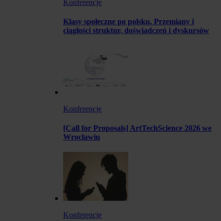
Konferencje
Klasy społeczne po polsku. Przemiany i
ciągłości struktur, doświadczeń i dyskursów
Konferencje
[Call for Proposals] ArtTechScience 2026 we
Wrocławiu
Konferencje