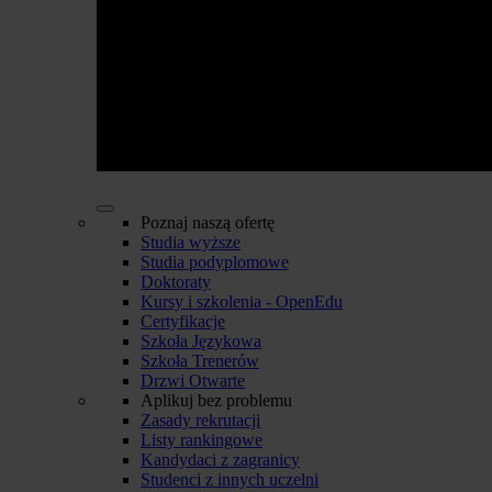
Poznaj naszą ofertę
Studia wyższe
Studia podyplomowe
Doktoraty
Kursy i szkolenia - OpenEdu
Certyfikacje
Szkoła Językowa
Szkoła Trenerów
Drzwi Otwarte
Aplikuj bez problemu
Zasady rekrutacji
Listy rankingowe
Kandydaci z zagranicy
Studenci z innych uczelni