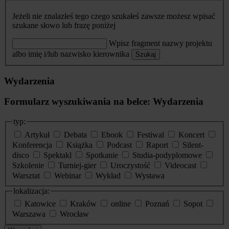
Jeżeli nie znalazłeś tego czego szukałeś zawsze możesz wpisać
szukane słowo lub frazę poniżej
Wpisz fragment nazwy projektu
albo imię i/lub nazwisko kierownika
Szukaj
Wydarzenia
Formularz wyszukiwania na belce: Wydarzenia
typ:
Artykuł
Debata
Ebook
Festiwal
Koncert
Konferencja
Książka
Podcast
Raport
Silent-
disco
Spektakl
Spotkanie
Studia-podyplomowe
Szkolenie
Turniej-gier
Uroczystość
Videocast
Warsztat
Webinar
Wykład
Wystawa
lokalizacja:
Katowice
Kraków
online
Poznań
Sopot
Warszawa
Wrocław