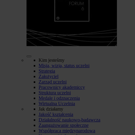
Kim jesteśmy
Misja, wizja, status uczelni
Strategia
Założyciel
Zarząd uczelni
Pracownicy akademiccy
Struktura uczelni
Medale i odznaczenia
Wirtualna Uczelnia
Jak działamy
Jakość kształcenia
Działalność naukowo-badawcza
Zaangażowanie społeczne
Współpraca międzynarodowa