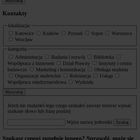
Wyszukaj
Kontakty
lokalizacja:
Katowice
Kraków
Poznań
Sopot
Warszawa
Wrocław
kategoria:
Administracja
Badania i rozwój
Biblioteka
Współpraca z biznesem
Dział Prawny
Instytuty i centra
badawcze
Marketing i komunikacja
Obsługa studenta
Organizacje studenckie
Rekrutacja
Usługi
Współpraca międzynarodowa
Wydziały
Wyszukaj
Jeżeli nie znalazłeś tego czego szukałeś zawsze możesz wpisać
szukane słowo lub frazę poniżej
Wpisz nazwę jednostki
Szukaj
Szukasz czegoś zupełnie innego? Sprawdź, może się