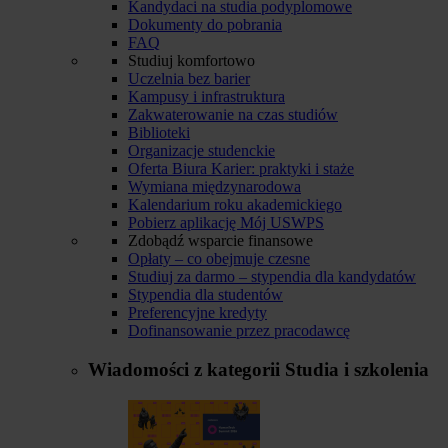
Kandydaci na studia podyplomowe
Dokumenty do pobrania
FAQ
Studiuj komfortowo
Uczelnia bez barier
Kampusy i infrastruktura
Zakwaterowanie na czas studiów
Biblioteki
Organizacje studenckie
Oferta Biura Karier: praktyki i staże
Wymiana międzynarodowa
Kalendarium roku akademickiego
Pobierz aplikację Mój USWPS
Zdobądź wsparcie finansowe
Opłaty – co obejmuje czesne
Studiuj za darmo – stypendia dla kandydatów
Stypendia dla studentów
Preferencyjne kredyty
Dofinansowanie przez pracodawcę
Wiadomości z kategorii
Studia i szkolenia