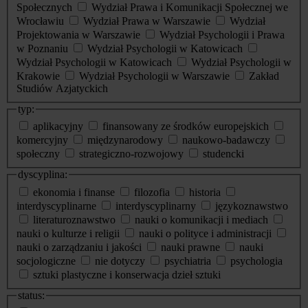
Społecznych
Wydział Prawa i Komunikacji Społecznej we
Wrocławiu
Wydział Prawa w Warszawie
Wydział
Projektowania w Warszawie
Wydział Psychologii i Prawa
w Poznaniu
Wydział Psychologii w Katowicach
Wydział Psychologii w Katowicach
Wydział Psychologii w
Krakowie
Wydział Psychologii w Warszawie
Zakład
Studiów Azjatyckich
typ:
aplikacyjny
finansowany ze środków europejskich
komercyjny
międzynarodowy
naukowo-badawczy
społeczny
strategiczno-rozwojowy
studencki
dyscyplina:
ekonomia i finanse
filozofia
historia
interdyscyplinarne
interdyscyplinarny
językoznawstwo
literaturoznawstwo
nauki o komunikacji i mediach
nauki o kulturze i religii
nauki o polityce i administracji
nauki o zarządzaniu i jakości
nauki prawne
nauki
socjologiczne
nie dotyczy
psychiatria
psychologia
sztuki plastyczne i konserwacja dzieł sztuki
status: