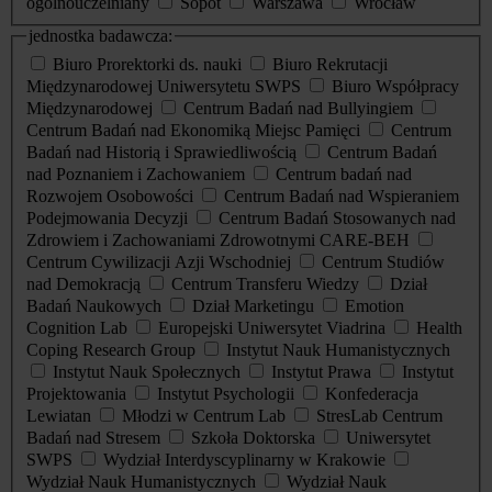
ogólnouczelniany
Sopot
Warszawa
Wrocław
jednostka badawcza:
Biuro Prorektorki ds. nauki
Biuro Rekrutacji
Międzynarodowej Uniwersytetu SWPS
Biuro Współpracy
Międzynarodowej
Centrum Badań nad Bullyingiem
Centrum Badań nad Ekonomiką Miejsc Pamięci
Centrum
Badań nad Historią i Sprawiedliwością
Centrum Badań
nad Poznaniem i Zachowaniem
Centrum badań nad
Rozwojem Osobowości
Centrum Badań nad Wspieraniem
Podejmowania Decyzji
Centrum Badań Stosowanych nad
Zdrowiem i Zachowaniami Zdrowotnymi CARE-BEH
Centrum Cywilizacji Azji Wschodniej
Centrum Studiów
nad Demokracją
Centrum Transferu Wiedzy
Dział
Badań Naukowych
Dział Marketingu
Emotion
Cognition Lab
Europejski Uniwersytet Viadrina
Health
Coping Research Group
Instytut Nauk Humanistycznych
Instytut Nauk Społecznych
Instytut Prawa
Instytut
Projektowania
Instytut Psychologii
Konfederacja
Lewiatan
Młodzi w Centrum Lab
StresLab Centrum
Badań nad Stresem
Szkoła Doktorska
Uniwersytet
SWPS
Wydział Interdyscyplinarny w Krakowie
Wydział Nauk Humanistycznych
Wydział Nauk