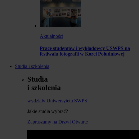
Aktualności
Prace studentów i wykładowcy USWPS na
festiwalu fotografii w Korei Południowej
Studia i szkolenia
Studia
i szkolenia
wydziały Uniwersytetu SWPS
Jakie studia wybrać?
Zapraszamy na Drzwi Otwarte