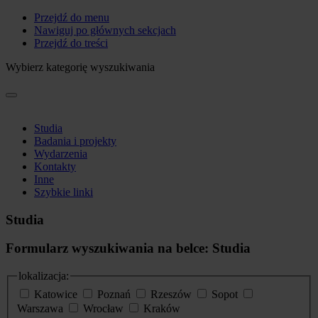
Przejdź do menu
Nawiguj po głównych sekcjach
Przejdź do treści
Wybierz kategorię wyszukiwania
Studia
Badania i projekty
Wydarzenia
Kontakty
Inne
Szybkie linki
Studia
Formularz wyszukiwania na belce: Studia
lokalizacja:
Katowice
Poznań
Rzeszów
Sopot
Warszawa
Wrocław
Kraków