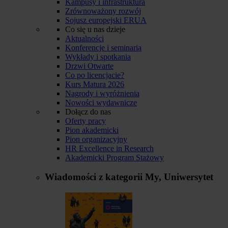
Kampusy i infrastruktura
Zrównoważony rozwój
Sojusz europejski ERUA
Co się u nas dzieje
Aktualności
Konferencje i seminaria
Wykłady i spotkania
Drzwi Otwarte
Co po licencjacie?
Kurs Matura 2026
Nagrody i wyróżnienia
Nowości wydawnicze
Dołącz do nas
Oferty pracy
Pion akademicki
Pion organizacyjny
HR Excellence in Research
Akademicki Program Stażowy
Wiadomości z kategorii
My, Uniwersytet