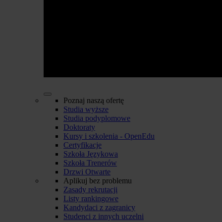
Poznaj naszą ofertę
Studia wyższe
Studia podyplomowe
Doktoraty
Kursy i szkolenia - OpenEdu
Certyfikacje
Szkoła Językowa
Szkoła Trenerów
Drzwi Otwarte
Aplikuj bez problemu
Zasady rekrutacji
Listy rankingowe
Kandydaci z zagranicy
Studenci z innych uczelni