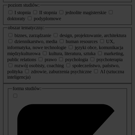
poziom studiów:
I stopnia
II stopnia
jednolite magisterskie
doktoraty
podyplomowe
obszar tematyczny:
biznes, zarządzanie
design, projektowanie, architektura
dziennikarstwo, media
human resources
UX,
informatyka, nowe technologie
języki obce, komunikacja
międzykulturowa
kultura, literatura, sztuka
marketing,
public relations
prawo
psychologia
psychoterapia
rozwój osobisty, coaching
społeczeństwo, państwo,
polityka
zdrowie, zaburzenia psychiczne
AI (sztuczna
inteligencja)
dodatkowe
forma studiów:
informacje
o
studiach