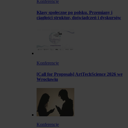
Konferencje
Klasy społeczne po polsku. Przemiany i
ciągłości struktur, doświadczeń i dyskursów
Konferencje
[Call for Proposals] ArtTechScience 2026 we
Wrocławiu
Konferencje