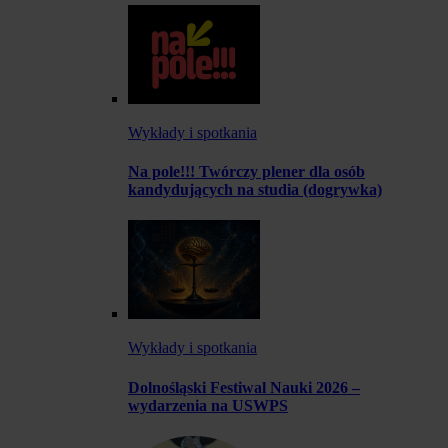
Wykłady i spotkania
Na pole!!! Twórczy plener dla osób
kandydujących na studia (dogrywka)
Wykłady i spotkania
Dolnośląski Festiwal Nauki 2026 –
wydarzenia na USWPS