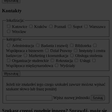
Wyszukaj
Kontakty
lokalizacja:
Katowice
Kraków
Poznań
Sopot
Warszawa
Wrocław
kategoria:
Administracja
Badania i rozwój
Biblioteka
Współpraca z biznesem
Dział Prawny
Instytuty i centra
badawcze
Marketing i komunikacja
Obsługa studenta
Organizacje studenckie
Rekrutacja
Usługi
Współpraca międzynarodowa
Wydziały
Wyszukaj
Jeżeli nie znalazłeś tego czego szukałeś zawsze możesz wpisać
szukane słowo lub frazę poniżej
Wpisz nazwę jednostki
Szukaj
Szukasz czegoś zupełnie innego? Sprawdź, może się