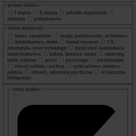
poziom studiów:
I stopnia
II stopnia
jednolite magisterskie
doktoraty
podyplomowe
obszar tematyczny:
biznes, zarządzanie
design, projektowanie, architektura
dziennikarstwo, media
human resources
UX,
informatyka, nowe technologie
języki obce, komunikacja
międzykulturowa
kultura, literatura, sztuka
marketing,
public relations
prawo
psychologia
psychoterapia
rozwój osobisty, coaching
społeczeństwo, państwo,
polityka
zdrowie, zaburzenia psychiczne
AI (sztuczna
inteligencja)
dodatkowe
forma studiów:
informacje
o
studiach