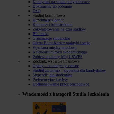
Kandydaci na studia podyplomowe
Dokumenty do pobrania
FAQ
Studiuj komfortowo
Uczelnia bez barier
Kampusy i infrastruktura
Zakwaterowanie na czas studiów
Biblioteki
Organizacje studenckie
Oferta Biura Karier: praktyki i staże
Wymiana międzynarodowa
Kalendarium roku akademickiego
Pobierz aplikację Mój USWPS
Zdobądź wsparcie finansowe
Opłaty – co obejmuje czesne
Studiuj za darmo – stypendia dla kandydatów
Stypendia dla studentów
Preferencyjne kredyty
Dofinansowanie przez pracodawcę
Wiadomości z kategorii
Studia i szkolenia