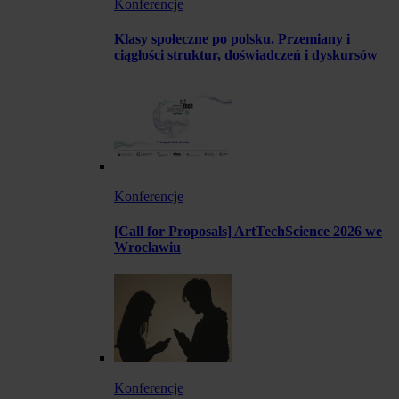
Konferencje
Klasy społeczne po polsku. Przemiany i
ciągłości struktur, doświadczeń i dyskursów
Konferencje
[Call for Proposals] ArtTechScience 2026 we
Wrocławiu
Konferencje