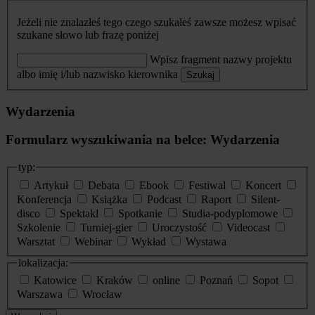
Jeżeli nie znalazłeś tego czego szukałeś zawsze możesz wpisać
szukane słowo lub frazę poniżej
Wpisz fragment nazwy projektu
albo imię i/lub nazwisko kierownika
Szukaj
Wydarzenia
Formularz wyszukiwania na belce: Wydarzenia
typ:
Artykuł
Debata
Ebook
Festiwal
Koncert
Konferencja
Książka
Podcast
Raport
Silent-
disco
Spektakl
Spotkanie
Studia-podyplomowe
Szkolenie
Turniej-gier
Uroczystość
Videocast
Warsztat
Webinar
Wykład
Wystawa
lokalizacja:
Katowice
Kraków
online
Poznań
Sopot
Warszawa
Wrocław