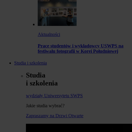
Aktualności
Prace studentów i wykładowcy USWPS na
festiwalu fotografii w Korei Południowej
Studia i szkolenia
Studia
i szkolenia
wydziały Uniwersytetu SWPS
Jakie studia wybrać?
Zapraszamy na Drzwi Otwarte