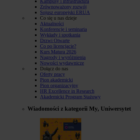
Kampusy i infrastruktura
Zrównoważony rozwój
Sojusz europejski ERUA
Co się u nas dzieje
Aktualności
Konferencje i seminaria
Wykłady i spotkania
Drzwi Otwarte
Co po licencjacie?
Kurs Matura 2026
Nagrody i wyróżnienia
Nowości wydawnicze
Dołącz do nas
Oferty pracy
Pion akademicki
Pion organizacyjny
HR Excellence in Research
Akademicki Program Stażowy
Wiadomości z kategorii
My, Uniwersytet