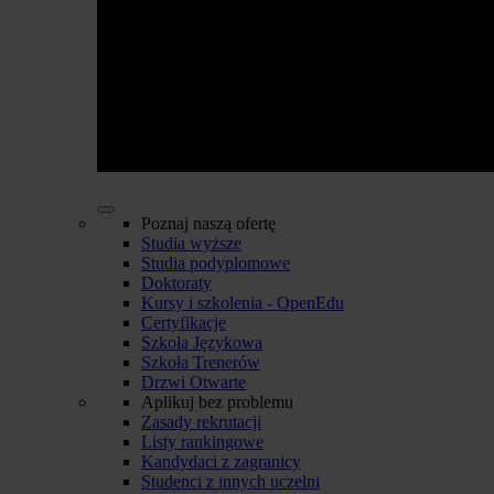
Poznaj naszą ofertę
Studia wyższe
Studia podyplomowe
Doktoraty
Kursy i szkolenia - OpenEdu
Certyfikacje
Szkoła Językowa
Szkoła Trenerów
Drzwi Otwarte
Aplikuj bez problemu
Zasady rekrutacji
Listy rankingowe
Kandydaci z zagranicy
Studenci z innych uczelni