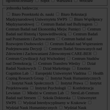
ogólnouczelniany
Sopot
Warszawa
Wrocław
jednostka badawcza:
Biuro Prorektorki ds. nauki
Biuro Rekrutacji
Międzynarodowej Uniwersytetu SWPS
Biuro Współpracy
Międzynarodowej
Centrum Badań nad Bullyingiem
Centrum Badań nad Ekonomiką Miejsc Pamięci
Centrum
Badań nad Historią i Sprawiedliwością
Centrum Badań
nad Poznaniem i Zachowaniem
Centrum badań nad
Rozwojem Osobowości
Centrum Badań nad Wspieraniem
Podejmowania Decyzji
Centrum Badań Stosowanych nad
Zdrowiem i Zachowaniami Zdrowotnymi CARE-BEH
Centrum Cywilizacji Azji Wschodniej
Centrum Studiów
nad Demokracją
Centrum Transferu Wiedzy
Dział
Badań Naukowych
Dział Marketingu
Emotion
Cognition Lab
Europejski Uniwersytet Viadrina
Health
Coping Research Group
Instytut Nauk Humanistycznych
Instytut Nauk Społecznych
Instytut Prawa
Instytut
Projektowania
Instytut Psychologii
Konfederacja
Lewiatan
Młodzi w Centrum Lab
StresLab Centrum
Badań nad Stresem
Szkoła Doktorska
Uniwersytet
SWPS
Wydział Interdyscyplinarny w Krakowie
Wydział Nauk Humanistycznych
Wydział Nauk