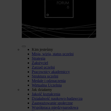
Kim jesteśmy
Misja, wizja, status uczelni
Strategia
Założyciel
Zarząd uczelni
Pracownicy akademiccy
Struktura uczelni
Medale i odznaczenia
Wirtualna Uczelnia
Jak działamy
Jakość kształcenia
Działalność naukowo-badawcza
Zaangażowanie społeczne
Współpraca międzynarodowa