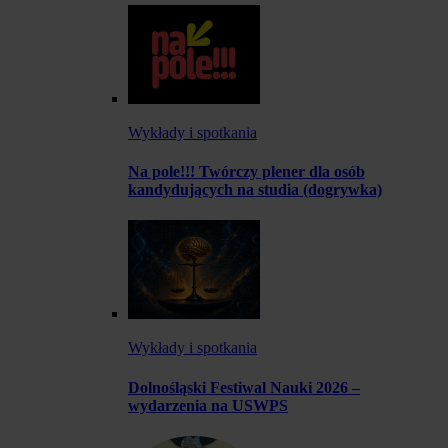
Wykłady i spotkania
Na pole!!! Twórczy plener dla osób
kandydujących na studia (dogrywka)
Wykłady i spotkania
Dolnośląski Festiwal Nauki 2026 –
wydarzenia na USWPS