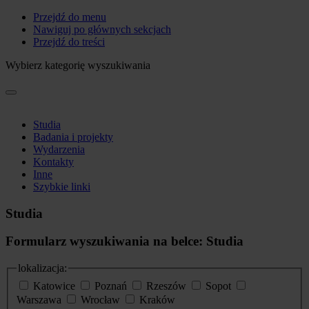
Przejdź do menu
Nawiguj po głównych sekcjach
Przejdź do treści
Wybierz kategorię wyszukiwania
Studia
Badania i projekty
Wydarzenia
Kontakty
Inne
Szybkie linki
Studia
Formularz wyszukiwania na belce: Studia
lokalizacja:
Katowice
Poznań
Rzeszów
Sopot
Warszawa
Wrocław
Kraków