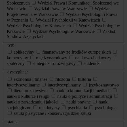
Społecznych
Wydział Prawa i Komunikacji Społecznej we
Wrocławiu
Wydział Prawa w Warszawie
Wydział
Projektowania w Warszawie
Wydział Psychologii i Prawa
w Poznaniu
Wydział Psychologii w Katowicach
Wydział Psychologii w Katowicach
Wydział Psychologii w
Krakowie
Wydział Psychologii w Warszawie
Zakład
Studiów Azjatyckich
typ:
aplikacyjny
finansowany ze środków europejskich
komercyjny
międzynarodowy
naukowo-badawczy
społeczny
strategiczno-rozwojowy
studencki
dyscyplina:
ekonomia i finanse
filozofia
historia
interdyscyplinarne
interdyscyplinarny
językoznawstwo
literaturoznawstwo
nauki o komunikacji i mediach
nauki o kulturze i religii
nauki o polityce i administracji
nauki o zarządzaniu i jakości
nauki prawne
nauki
socjologiczne
nie dotyczy
psychiatria
psychologia
sztuki plastyczne i konserwacja dzieł sztuki
status: