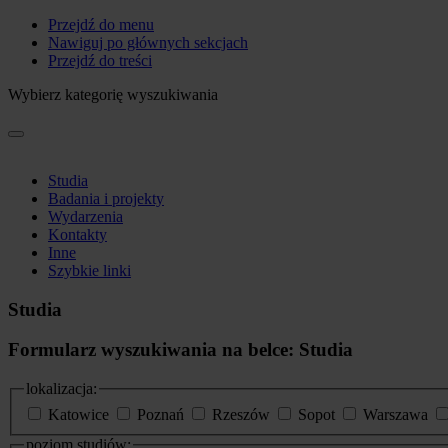
Przejdź do menu
Nawiguj po głównych sekcjach
Przejdź do treści
Wybierz kategorię wyszukiwania
Studia
Badania i projekty
Wydarzenia
Kontakty
Inne
Szybkie linki
Studia
Formularz wyszukiwania na belce: Studia
lokalizacja:
Katowice
Poznań
Rzeszów
Sopot
Warszawa
poziom studiów: