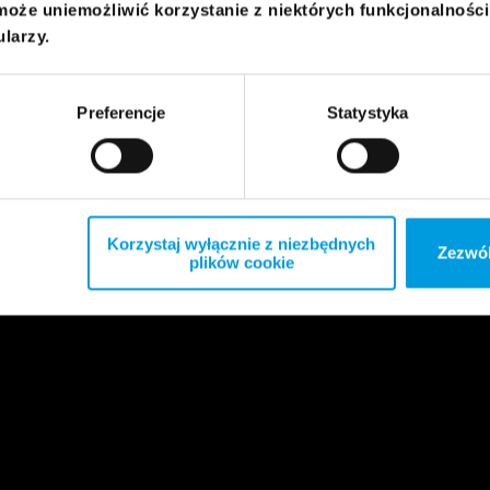
może uniemożliwić korzystanie z niektórych funkcjonalnośc
ularzy.
Preferencje
Statystyka
Korzystaj wyłącznie z niezbędnych
Zezwól
plików cookie