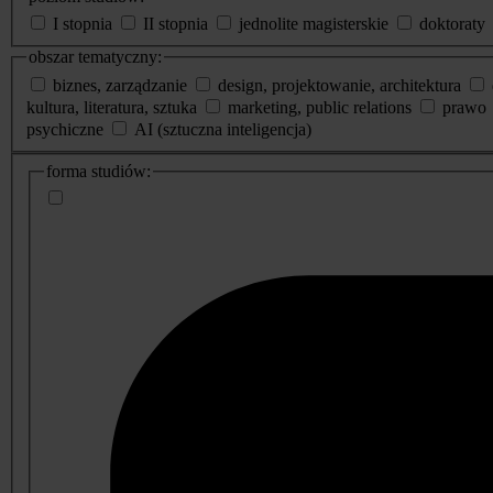
I stopnia
II stopnia
jednolite magisterskie
doktoraty
obszar tematyczny:
biznes, zarządzanie
design, projektowanie, architektura
kultura, literatura, sztuka
marketing, public relations
prawo
psychiczne
AI (sztuczna inteligencja)
dodatkowe
forma studiów:
informacje
o
studiach