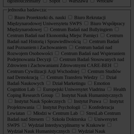
ogólnouczelniany
Sopot
Warszawa
Wrocław
jednostka badawcza:
Biuro Prorektorki ds. nauki
Biuro Rekrutacji
Międzynarodowej Uniwersytetu SWPS
Biuro Współpracy
Międzynarodowej
Centrum Badań nad Bullyingiem
Centrum Badań nad Ekonomiką Miejsc Pamięci
Centrum
Badań nad Historią i Sprawiedliwością
Centrum Badań
nad Poznaniem i Zachowaniem
Centrum badań nad
Rozwojem Osobowości
Centrum Badań nad Wspieraniem
Podejmowania Decyzji
Centrum Badań Stosowanych nad
Zdrowiem i Zachowaniami Zdrowotnymi CARE-BEH
Centrum Cywilizacji Azji Wschodniej
Centrum Studiów
nad Demokracją
Centrum Transferu Wiedzy
Dział
Badań Naukowych
Dział Marketingu
Emotion
Cognition Lab
Europejski Uniwersytet Viadrina
Health
Coping Research Group
Instytut Nauk Humanistycznych
Instytut Nauk Społecznych
Instytut Prawa
Instytut
Projektowania
Instytut Psychologii
Konfederacja
Lewiatan
Młodzi w Centrum Lab
StresLab Centrum
Badań nad Stresem
Szkoła Doktorska
Uniwersytet
SWPS
Wydział Interdyscyplinarny w Krakowie
Wydział Nauk Humanistycznych
Wydział Nauk