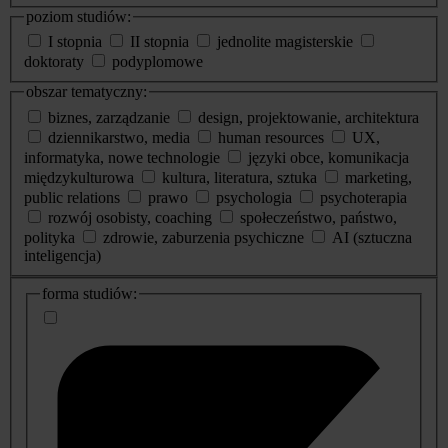
poziom studiów:
I stopnia
II stopnia
jednolite magisterskie
doktoraty
podyplomowe
obszar tematyczny:
biznes, zarządzanie
design, projektowanie, architektura
dziennikarstwo, media
human resources
UX,
informatyka, nowe technologie
języki obce, komunikacja
międzykulturowa
kultura, literatura, sztuka
marketing,
public relations
prawo
psychologia
psychoterapia
rozwój osobisty, coaching
społeczeństwo, państwo,
polityka
zdrowie, zaburzenia psychiczne
AI (sztuczna
inteligencja)
dodatkowe
forma studiów:
informacje
o
studiach