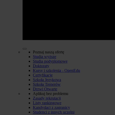
Poznaj naszą ofertę
Studia wyższe
Studia podyplomowe
Doktoraty
Kursy i szkolenia - OpenEdu
Certyfikacje
Szkoła Językowa
Szkoła Trenerów
Drzwi Otwarte
Aplikuj bez problemu
Zasady rekrutacji
Listy rankingowe
Kandydaci z zagranicy
Studenci z innych uczelni