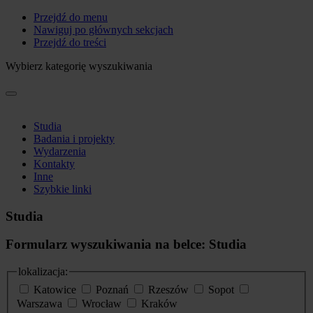
Przejdź do menu
Nawiguj po głównych sekcjach
Przejdź do treści
Wybierz kategorię wyszukiwania
Studia
Badania i projekty
Wydarzenia
Kontakty
Inne
Szybkie linki
Studia
Formularz wyszukiwania na belce: Studia
lokalizacja:
Katowice
Poznań
Rzeszów
Sopot
Warszawa
Wrocław
Kraków