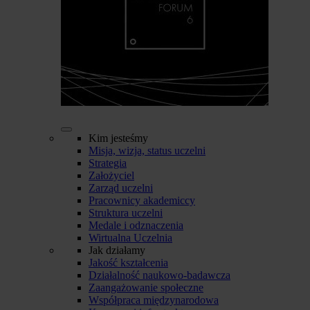
Kim jesteśmy
Misja, wizja, status uczelni
Strategia
Założyciel
Zarząd uczelni
Pracownicy akademiccy
Struktura uczelni
Medale i odznaczenia
Wirtualna Uczelnia
Jak działamy
Jakość kształcenia
Działalność naukowo-badawcza
Zaangażowanie społeczne
Współpraca międzynarodowa