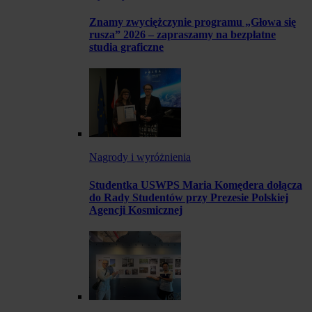
Znamy zwyciężczynie programu „Głowa się
rusza” 2026 – zapraszamy na bezpłatne
studia graficzne
Nagrody i wyróżnienia
Studentka USWPS Maria Komędera dołącza
do Rady Studentów przy Prezesie Polskiej
Agencji Kosmicznej