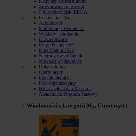
Kampusy i infrastruktura
Zrównoważony rozwój
Sojusz europejski ERUA
Co się u nas dzieje
Aktualności
Konferencje i seminaria
Wykłady i spotkania
Drzwi Otwarte
Co po licencjacie?
Kurs Matura 2026
Nagrody i wyróżnienia
Nowości wydawnicze
Dołącz do nas
Oferty pracy
Pion akademicki
Pion organizacyjny
HR Excellence in Research
Akademicki Program Stażowy
Wiadomości z kategorii
My, Uniwersytet