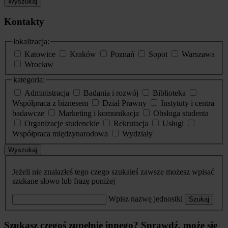
Wyszukaj
Kontakty
lokalizacja:
Katowice
Kraków
Poznań
Sopot
Warszawa
Wrocław
kategoria:
Administracja
Badania i rozwój
Biblioteka
Współpraca z biznesem
Dział Prawny
Instytuty i centra
badawcze
Marketing i komunikacja
Obsługa studenta
Organizacje studenckie
Rekrutacja
Usługi
Współpraca międzynarodowa
Wydziały
Wyszukaj
Jeżeli nie znalazłeś tego czego szukałeś zawsze możesz wpisać
szukane słowo lub frazę poniżej
Wpisz nazwę jednostki
Szukaj
Szukasz czegoś zupełnie innego? Sprawdź, może się