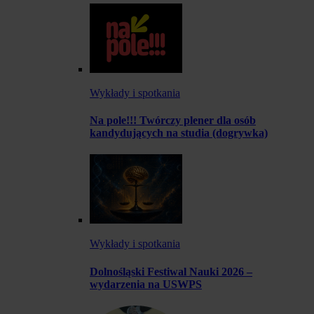
Wykłady i spotkania
Na pole!!! Twórczy plener dla osób
kandydujących na studia (dogrywka)
Wykłady i spotkania
Dolnośląski Festiwal Nauki 2026 –
wydarzenia na USWPS