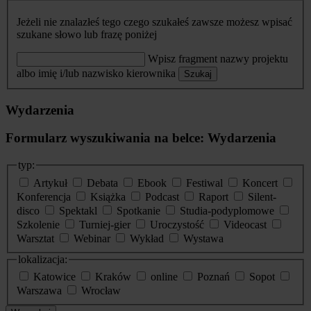
Jeżeli nie znalazłeś tego czego szukałeś zawsze możesz wpisać
szukane słowo lub frazę poniżej
Wpisz fragment nazwy projektu
albo imię i/lub nazwisko kierownika
Szukaj
Wydarzenia
Formularz wyszukiwania na belce: Wydarzenia
typ:
Artykuł
Debata
Ebook
Festiwal
Koncert
Konferencja
Książka
Podcast
Raport
Silent-
disco
Spektakl
Spotkanie
Studia-podyplomowe
Szkolenie
Turniej-gier
Uroczystość
Videocast
Warsztat
Webinar
Wykład
Wystawa
lokalizacja:
Katowice
Kraków
online
Poznań
Sopot
Warszawa
Wrocław