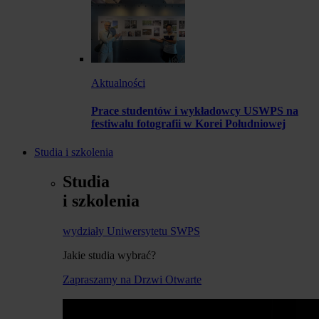
Aktualności
Prace studentów i wykładowcy USWPS na
festiwalu fotografii w Korei Południowej
Studia i szkolenia
Studia
i szkolenia
wydziały Uniwersytetu SWPS
Jakie studia wybrać?
Zapraszamy na Drzwi Otwarte