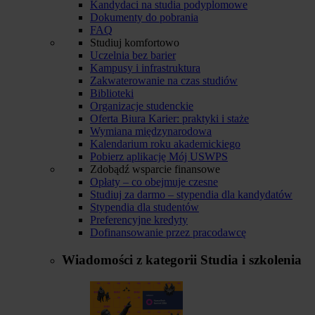
Kandydaci na studia podyplomowe
Dokumenty do pobrania
FAQ
Studiuj komfortowo
Uczelnia bez barier
Kampusy i infrastruktura
Zakwaterowanie na czas studiów
Biblioteki
Organizacje studenckie
Oferta Biura Karier: praktyki i staże
Wymiana międzynarodowa
Kalendarium roku akademickiego
Pobierz aplikację Mój USWPS
Zdobądź wsparcie finansowe
Opłaty – co obejmuje czesne
Studiuj za darmo – stypendia dla kandydatów
Stypendia dla studentów
Preferencyjne kredyty
Dofinansowanie przez pracodawcę
Wiadomości z kategorii
Studia i szkolenia