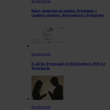
Konferencje
Klasy społeczne po polsku. Przemiany i
ciągłości struktur, doświadczeń i dyskursów
Konferencje
[Call for Proposals] ArtTechScience 2026 we
Wrocławiu
Konferencje