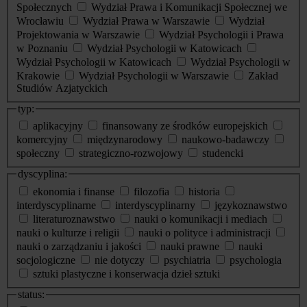
Społecznych
Wydział Prawa i Komunikacji Społecznej we
Wrocławiu
Wydział Prawa w Warszawie
Wydział
Projektowania w Warszawie
Wydział Psychologii i Prawa
w Poznaniu
Wydział Psychologii w Katowicach
Wydział Psychologii w Katowicach
Wydział Psychologii w
Krakowie
Wydział Psychologii w Warszawie
Zakład
Studiów Azjatyckich
typ:
aplikacyjny
finansowany ze środków europejskich
komercyjny
międzynarodowy
naukowo-badawczy
społeczny
strategiczno-rozwojowy
studencki
dyscyplina:
ekonomia i finanse
filozofia
historia
interdyscyplinarne
interdyscyplinarny
językoznawstwo
literaturoznawstwo
nauki o komunikacji i mediach
nauki o kulturze i religii
nauki o polityce i administracji
nauki o zarządzaniu i jakości
nauki prawne
nauki
socjologiczne
nie dotyczy
psychiatria
psychologia
sztuki plastyczne i konserwacja dzieł sztuki
status: