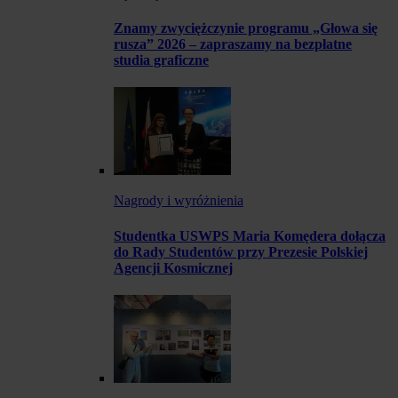
Znamy zwyciężczynie programu „Głowa się
rusza” 2026 – zapraszamy na bezpłatne
studia graficzne
Nagrody i wyróżnienia
Studentka USWPS Maria Komędera dołącza
do Rady Studentów przy Prezesie Polskiej
Agencji Kosmicznej