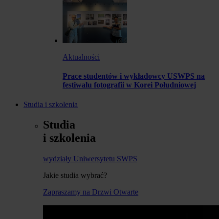
Aktualności
Prace studentów i wykładowcy USWPS na
festiwalu fotografii w Korei Południowej
Studia i szkolenia
Studia
i szkolenia
wydziały Uniwersytetu SWPS
Jakie studia wybrać?
Zapraszamy na Drzwi Otwarte