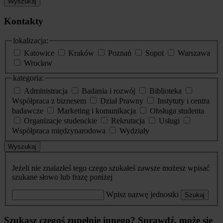
Wyszukaj
Kontakty
lokalizacja:
Katowice
Kraków
Poznań
Sopot
Warszawa
Wrocław
kategoria:
Administracja
Badania i rozwój
Biblioteka
Współpraca z biznesem
Dział Prawny
Instytuty i centra
badawcze
Marketing i komunikacja
Obsługa studenta
Organizacje studenckie
Rekrutacja
Usługi
Współpraca międzynarodowa
Wydziały
Wyszukaj
Jeżeli nie znalazłeś tego czego szukałeś zawsze możesz wpisać
szukane słowo lub frazę poniżej
Wpisz nazwę jednostki
Szukaj
Szukasz czegoś zupełnie innego? Sprawdź, może się