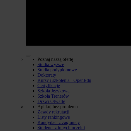
Poznaj naszą ofertę
Studia wyższe
Studia podyplomowe
Doktoraty
Kursy i szkolenia - OpenEdu
Certyfikacje
Szkoła Językowa
Szkoła Trenerów
Drzwi Otwarte
Aplikuj bez problemu
Zasady rekrutacji
Listy rankingowe
Kandydaci z zagranicy
Studenci z innych uczelni