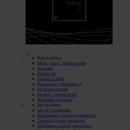
Kim jesteśmy
Misja, wizja, status uczelni
Strategia
Założyciel
Zarząd uczelni
Pracownicy akademiccy
Struktura uczelni
Medale i odznaczenia
Wirtualna Uczelnia
Jak działamy
Jakość kształcenia
Działalność naukowo-badawcza
Zaangażowanie społeczne
Współpraca międzynarodowa