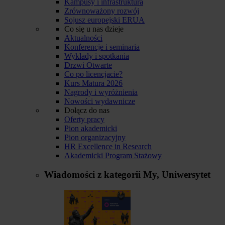
Kampusy i infrastruktura
Zrównoważony rozwój
Sojusz europejski ERUA
Co się u nas dzieje
Aktualności
Konferencje i seminaria
Wykłady i spotkania
Drzwi Otwarte
Co po licencjacie?
Kurs Matura 2026
Nagrody i wyróżnienia
Nowości wydawnicze
Dołącz do nas
Oferty pracy
Pion akademicki
Pion organizacyjny
HR Excellence in Research
Akademicki Program Stażowy
Wiadomości z kategorii
My, Uniwersytet