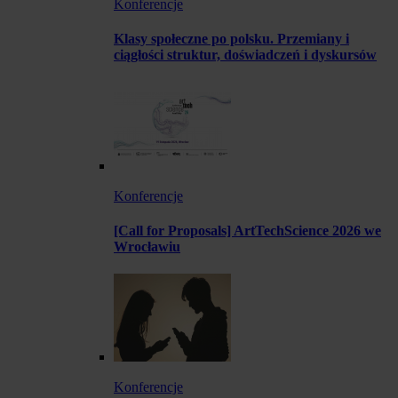
Konferencje
Klasy społeczne po polsku. Przemiany i
ciągłości struktur, doświadczeń i dyskursów
Konferencje
[Call for Proposals] ArtTechScience 2026 we
Wrocławiu
Konferencje