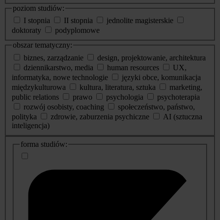
poziom studiów:
I stopnia
II stopnia
jednolite magisterskie
doktoraty
podyplomowe
obszar tematyczny:
biznes, zarządzanie
design, projektowanie, architektura
dziennikarstwo, media
human resources
UX,
informatyka, nowe technologie
języki obce, komunikacja
międzykulturowa
kultura, literatura, sztuka
marketing,
public relations
prawo
psychologia
psychoterapia
rozwój osobisty, coaching
społeczeństwo, państwo,
polityka
zdrowie, zaburzenia psychiczne
AI (sztuczna
inteligencja)
dodatkowe
forma studiów:
informacje
o
studiach