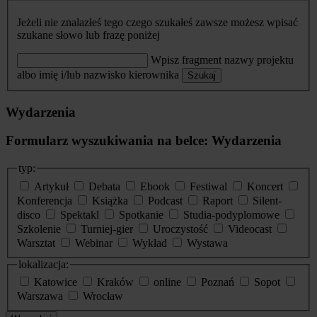
Jeżeli nie znalazłeś tego czego szukałeś zawsze możesz wpisać
szukane słowo lub frazę poniżej
Wpisz fragment nazwy projektu
albo imię i/lub nazwisko kierownika
Szukaj
Wydarzenia
Formularz wyszukiwania na belce: Wydarzenia
typ:
Artykuł
Debata
Ebook
Festiwal
Koncert
Konferencja
Książka
Podcast
Raport
Silent-
disco
Spektakl
Spotkanie
Studia-podyplomowe
Szkolenie
Turniej-gier
Uroczystość
Videocast
Warsztat
Webinar
Wykład
Wystawa
lokalizacja:
Katowice
Kraków
online
Poznań
Sopot
Warszawa
Wrocław