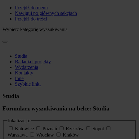
Przejdź do menu
Nawiguj po głównych sekcjach
Przejdź do treści
Wybierz kategorię wyszukiwania
Studia
Badania i projekty
Wydarzenia
Kontakty
Inne
Szybkie linki
Studia
Formularz wyszukiwania na belce: Studia
lokalizacja:
Katowice
Poznań
Rzeszów
Sopot
Warszawa
Wrocław
Kraków