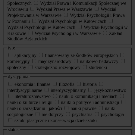
Społecznych
Wydział Prawa i Komunikacji Społecznej we
Wrocławiu
Wydział Prawa w Warszawie
Wydział
Projektowania w Warszawie
Wydział Psychologii i Prawa
w Poznaniu
Wydział Psychologii w Katowicach
Wydział Psychologii w Katowicach
Wydział Psychologii w
Krakowie
Wydział Psychologii w Warszawie
Zakład
Studiów Azjatyckich
typ:
aplikacyjny
finansowany ze środków europejskich
komercyjny
międzynarodowy
naukowo-badawczy
społeczny
strategiczno-rozwojowy
studencki
dyscyplina:
ekonomia i finanse
filozofia
historia
interdyscyplinarne
interdyscyplinarny
językoznawstwo
literaturoznawstwo
nauki o komunikacji i mediach
nauki o kulturze i religii
nauki o polityce i administracji
nauki o zarządzaniu i jakości
nauki prawne
nauki
socjologiczne
nie dotyczy
psychiatria
psychologia
sztuki plastyczne i konserwacja dzieł sztuki
status: