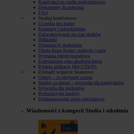
Kandydaci na studia podyplomowe
Dokumenty do pobrania
FAQ
Studiuj komfortowo
Uczelnia bez barier
Kampusy i infrastruktura
Zakwaterowanie na czas studiów
Biblioteki
Organizacje studenckie
Oferta Biura Karier: praktyki i staże
Wymiana międzynarodowa
Kalendarium roku akademickiego
Pobierz aplikację Mój USWPS
Zdobądź wsparcie finansowe
Opłaty – co obejmuje czesne
Studiuj za darmo – stypendia dla kandydatów
Stypendia dla studentów
Preferencyjne kredyty
Dofinansowanie przez pracodawcę
Wiadomości z kategorii
Studia i szkolenia