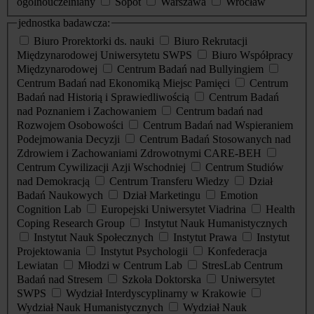
ogólnouczelniany
Sopot
Warszawa
Wrocław
jednostka badawcza:
Biuro Prorektorki ds. nauki
Biuro Rekrutacji
Międzynarodowej Uniwersytetu SWPS
Biuro Współpracy
Międzynarodowej
Centrum Badań nad Bullyingiem
Centrum Badań nad Ekonomiką Miejsc Pamięci
Centrum
Badań nad Historią i Sprawiedliwością
Centrum Badań
nad Poznaniem i Zachowaniem
Centrum badań nad
Rozwojem Osobowości
Centrum Badań nad Wspieraniem
Podejmowania Decyzji
Centrum Badań Stosowanych nad
Zdrowiem i Zachowaniami Zdrowotnymi CARE-BEH
Centrum Cywilizacji Azji Wschodniej
Centrum Studiów
nad Demokracją
Centrum Transferu Wiedzy
Dział
Badań Naukowych
Dział Marketingu
Emotion
Cognition Lab
Europejski Uniwersytet Viadrina
Health
Coping Research Group
Instytut Nauk Humanistycznych
Instytut Nauk Społecznych
Instytut Prawa
Instytut
Projektowania
Instytut Psychologii
Konfederacja
Lewiatan
Młodzi w Centrum Lab
StresLab Centrum
Badań nad Stresem
Szkoła Doktorska
Uniwersytet
SWPS
Wydział Interdyscyplinarny w Krakowie
Wydział Nauk Humanistycznych
Wydział Nauk