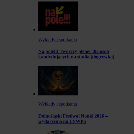
Wykłady i spotkania
Na pole!!! Twórczy plener dla osób
kandydujących na studia (dogrywka)
Wykłady i spotkania
Dolnośląski Festiwal Nauki 2026 –
wydarzenia na USWPS