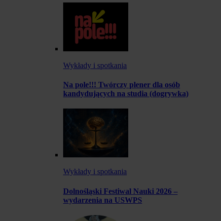
Wykłady i spotkania
Na pole!!! Twórczy plener dla osób
kandydujących na studia (dogrywka)
Wykłady i spotkania
Dolnośląski Festiwal Nauki 2026 –
wydarzenia na USWPS