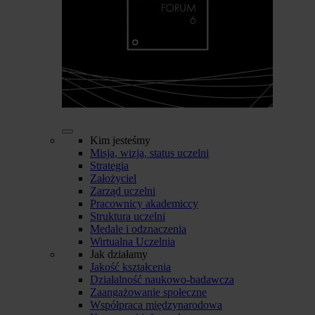
Kim jesteśmy
Misja, wizja, status uczelni
Strategia
Założyciel
Zarząd uczelni
Pracownicy akademiccy
Struktura uczelni
Medale i odznaczenia
Wirtualna Uczelnia
Jak działamy
Jakość kształcenia
Działalność naukowo-badawcza
Zaangażowanie społeczne
Współpraca międzynarodowa