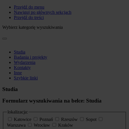
Przejdź do menu
Nawiguj po głównych sekcjach
Przejdź do treści
Wybierz kategorię wyszukiwania
Studia
Badania i projekty
Wydarzenia
Kontakty
Inne
Szybkie linki
Studia
Formularz wyszukiwania na belce: Studia
lokalizacja:
Katowice
Poznań
Rzeszów
Sopot
Warszawa
Wrocław
Kraków