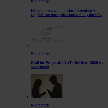
Konferencje
Klasy społeczne po polsku. Przemiany i
ciągłości struktur, doświadczeń i dyskursów
Konferencje
[Call for Proposals] ArtTechScience 2026 we
Wrocławiu
Konferencje