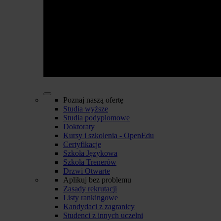
Poznaj naszą ofertę
Studia wyższe
Studia podyplomowe
Doktoraty
Kursy i szkolenia - OpenEdu
Certyfikacje
Szkoła Językowa
Szkoła Trenerów
Drzwi Otwarte
Aplikuj bez problemu
Zasady rekrutacji
Listy rankingowe
Kandydaci z zagranicy
Studenci z innych uczelni