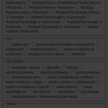
Społecznych
Wydział Prawa i Komunikacji Społecznej we
Wrocławiu
Wydział Prawa w Warszawie
Wydział
Projektowania w Warszawie
Wydział Psychologii i Prawa
w Poznaniu
Wydział Psychologii w Katowicach
Wydział Psychologii w Katowicach
Wydział Psychologii w
Krakowie
Wydział Psychologii w Warszawie
Zakład
Studiów Azjatyckich
typ:
aplikacyjny
finansowany ze środków europejskich
komercyjny
międzynarodowy
naukowo-badawczy
społeczny
strategiczno-rozwojowy
studencki
dyscyplina:
ekonomia i finanse
filozofia
historia
interdyscyplinarne
interdyscyplinarny
językoznawstwo
literaturoznawstwo
nauki o komunikacji i mediach
nauki o kulturze i religii
nauki o polityce i administracji
nauki o zarządzaniu i jakości
nauki prawne
nauki
socjologiczne
nie dotyczy
psychiatria
psychologia
sztuki plastyczne i konserwacja dzieł sztuki
status: