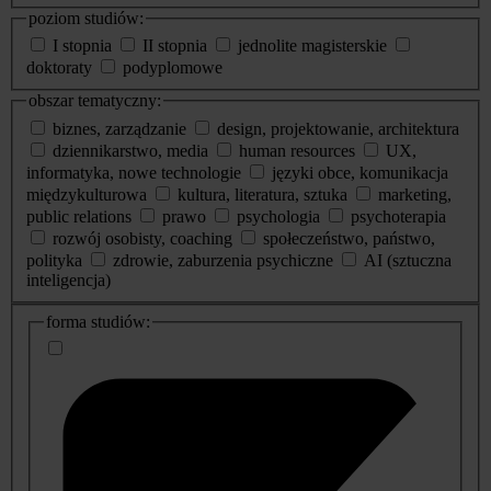
poziom studiów:
I stopnia
II stopnia
jednolite magisterskie
doktoraty
podyplomowe
obszar tematyczny:
biznes, zarządzanie
design, projektowanie, architektura
dziennikarstwo, media
human resources
UX,
informatyka, nowe technologie
języki obce, komunikacja
międzykulturowa
kultura, literatura, sztuka
marketing,
public relations
prawo
psychologia
psychoterapia
rozwój osobisty, coaching
społeczeństwo, państwo,
polityka
zdrowie, zaburzenia psychiczne
AI (sztuczna
inteligencja)
dodatkowe
forma studiów:
informacje
o
studiach