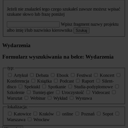
Jeżeli nie znalazłeś tego czego szukałeś zawsze możesz wpisać
szukane słowo lub frazę poniżej
Wpisz fragment nazwy projektu
albo imię i/lub nazwisko kierownika
Szukaj
Wydarzenia
Formularz wyszukiwania na belce: Wydarzenia
typ:
Artykuł
Debata
Ebook
Festiwal
Koncert
Konferencja
Książka
Podcast
Raport
Silent-
disco
Spektakl
Spotkanie
Studia-podyplomowe
Szkolenie
Turniej-gier
Uroczystość
Videocast
Warsztat
Webinar
Wykład
Wystawa
lokalizacja:
Katowice
Kraków
online
Poznań
Sopot
Warszawa
Wrocław