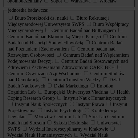
ogólnouczelniany
Sopot
Warszawa
Wrocław
jednostka badawcza:
Biuro Prorektorki ds. nauki
Biuro Rekrutacji
Międzynarodowej Uniwersytetu SWPS
Biuro Współpracy
Międzynarodowej
Centrum Badań nad Bullyingiem
Centrum Badań nad Ekonomiką Miejsc Pamięci
Centrum
Badań nad Historią i Sprawiedliwością
Centrum Badań
nad Poznaniem i Zachowaniem
Centrum badań nad
Rozwojem Osobowości
Centrum Badań nad Wspieraniem
Podejmowania Decyzji
Centrum Badań Stosowanych nad
Zdrowiem i Zachowaniami Zdrowotnymi CARE-BEH
Centrum Cywilizacji Azji Wschodniej
Centrum Studiów
nad Demokracją
Centrum Transferu Wiedzy
Dział
Badań Naukowych
Dział Marketingu
Emotion
Cognition Lab
Europejski Uniwersytet Viadrina
Health
Coping Research Group
Instytut Nauk Humanistycznych
Instytut Nauk Społecznych
Instytut Prawa
Instytut
Projektowania
Instytut Psychologii
Konfederacja
Lewiatan
Młodzi w Centrum Lab
StresLab Centrum
Badań nad Stresem
Szkoła Doktorska
Uniwersytet
SWPS
Wydział Interdyscyplinarny w Krakowie
Wydział Nauk Humanistycznych
Wydział Nauk