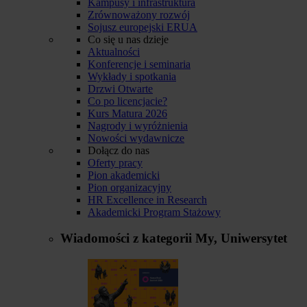
Kampusy i infrastruktura
Zrównoważony rozwój
Sojusz europejski ERUA
Co się u nas dzieje
Aktualności
Konferencje i seminaria
Wykłady i spotkania
Drzwi Otwarte
Co po licencjacie?
Kurs Matura 2026
Nagrody i wyróżnienia
Nowości wydawnicze
Dołącz do nas
Oferty pracy
Pion akademicki
Pion organizacyjny
HR Excellence in Research
Akademicki Program Stażowy
Wiadomości z kategorii
My, Uniwersytet