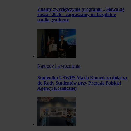
Znamy zwyciężczynie programu „Głowa się
rusza” 2026 – zapraszamy na bezpłatne
studia graficzne
Nagrody i wyróżnienia
Studentka USWPS Maria Komędera dołącza
do Rady Studentów przy Prezesie Polskiej
Agencji Kosmicznej