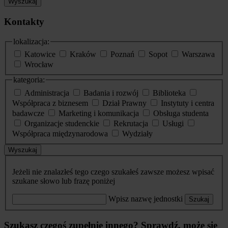
Wyszukaj
Kontakty
lokalizacja:
Katowice
Kraków
Poznań
Sopot
Warszawa
Wrocław
kategoria:
Administracja
Badania i rozwój
Biblioteka
Współpraca z biznesem
Dział Prawny
Instytuty i centra
badawcze
Marketing i komunikacja
Obsługa studenta
Organizacje studenckie
Rekrutacja
Usługi
Współpraca międzynarodowa
Wydziały
Wyszukaj
Jeżeli nie znalazłeś tego czego szukałeś zawsze możesz wpisać
szukane słowo lub frazę poniżej
Wpisz nazwę jednostki
Szukaj
Szukasz czegoś zupełnie innego? Sprawdź, może się