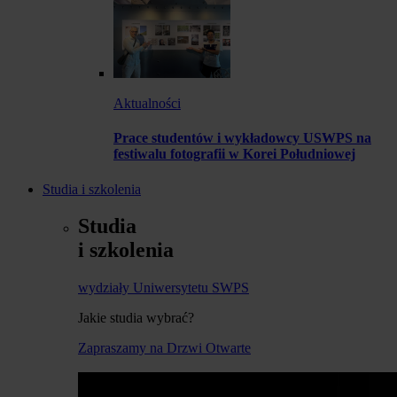
Aktualności
Prace studentów i wykładowcy USWPS na
festiwalu fotografii w Korei Południowej
Studia i szkolenia
Studia
i szkolenia
wydziały Uniwersytetu SWPS
Jakie studia wybrać?
Zapraszamy na Drzwi Otwarte