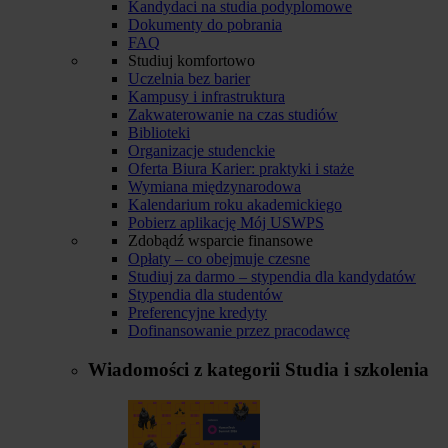
Kandydaci na studia podyplomowe
Dokumenty do pobrania
FAQ
Studiuj komfortowo
Uczelnia bez barier
Kampusy i infrastruktura
Zakwaterowanie na czas studiów
Biblioteki
Organizacje studenckie
Oferta Biura Karier: praktyki i staże
Wymiana międzynarodowa
Kalendarium roku akademickiego
Pobierz aplikację Mój USWPS
Zdobądź wsparcie finansowe
Opłaty – co obejmuje czesne
Studiuj za darmo – stypendia dla kandydatów
Stypendia dla studentów
Preferencyjne kredyty
Dofinansowanie przez pracodawcę
Wiadomości z kategorii
Studia i szkolenia