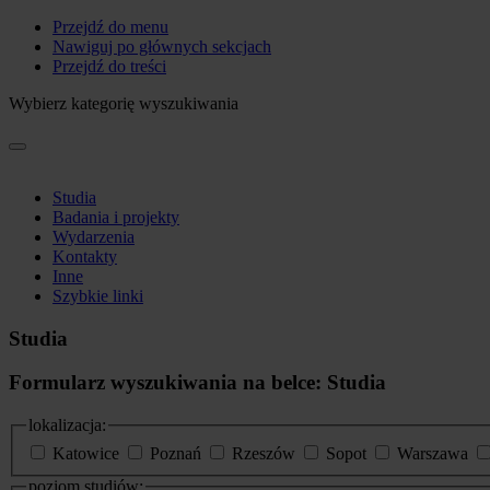
Przejdź do menu
Nawiguj po głównych sekcjach
Przejdź do treści
Wybierz kategorię wyszukiwania
Studia
Badania i projekty
Wydarzenia
Kontakty
Inne
Szybkie linki
Studia
Formularz wyszukiwania na belce: Studia
lokalizacja:
Katowice
Poznań
Rzeszów
Sopot
Warszawa
poziom studiów: