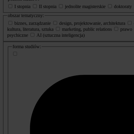
I stopnia
II stopnia
jednolite magisterskie
doktoraty
obszar tematyczny:
biznes, zarządzanie
design, projektowanie, architektura
kultura, literatura, sztuka
marketing, public relations
prawo
psychiczne
AI (sztuczna inteligencja)
dodatkowe
forma studiów:
informacje
o
studiach