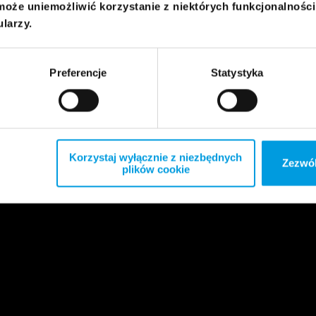
może uniemożliwić korzystanie z niektórych funkcjonalnośc
ularzy.
Preferencje
Statystyka
Korzystaj wyłącznie z niezbędnych
Zezwól
plików cookie