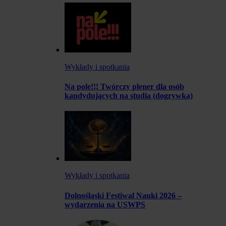
Wykłady i spotkania
Na pole!!! Twórczy plener dla osób
kandydujących na studia (dogrywka)
Wykłady i spotkania
Dolnośląski Festiwal Nauki 2026 –
wydarzenia na USWPS