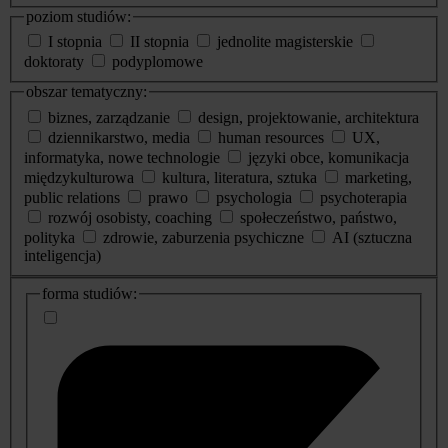
poziom studiów:
I stopnia
II stopnia
jednolite magisterskie
doktoraty
podyplomowe
obszar tematyczny:
biznes, zarządzanie
design, projektowanie, architektura
dziennikarstwo, media
human resources
UX,
informatyka, nowe technologie
języki obce, komunikacja
międzykulturowa
kultura, literatura, sztuka
marketing,
public relations
prawo
psychologia
psychoterapia
rozwój osobisty, coaching
społeczeństwo, państwo,
polityka
zdrowie, zaburzenia psychiczne
AI (sztuczna
inteligencja)
dodatkowe
forma studiów:
informacje
o
studiach