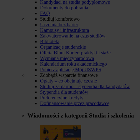
Kandydaci na studia podyplomowe
Dokumenty do pobrania
FAQ
Studiuj komfortowo
Uczelnia bez barier
Kampusy i infrastruktura
Zakwaterowanie na czas studiów
Biblioteki
Organizacje studenckie
Oferta Biura Karier: praktyki i staże
Wymiana międzynarodowa
Kalendarium roku akademickiego
Pobierz aplikację Mój USWPS
Zdobądź wsparcie finansowe
Opłaty – co obejmuje czesne
Studiuj za darmo – stypendia dla kandydatów
Stypendia dla studentów
Preferencyjne kredyty
Dofinansowanie przez pracodawcę
Wiadomości z kategorii
Studia i szkolenia