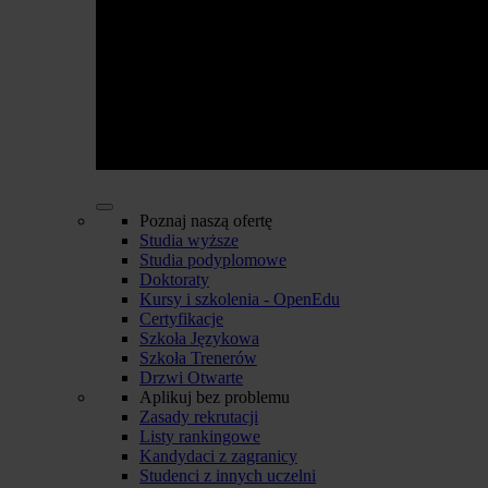
Poznaj naszą ofertę
Studia wyższe
Studia podyplomowe
Doktoraty
Kursy i szkolenia - OpenEdu
Certyfikacje
Szkoła Językowa
Szkoła Trenerów
Drzwi Otwarte
Aplikuj bez problemu
Zasady rekrutacji
Listy rankingowe
Kandydaci z zagranicy
Studenci z innych uczelni