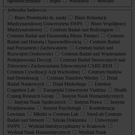
ogólnouczelniany
Sopot
Warszawa
Wrocław
jednostka badawcza:
Biuro Prorektorki ds. nauki
Biuro Rekrutacji
Międzynarodowej Uniwersytetu SWPS
Biuro Współpracy
Międzynarodowej
Centrum Badań nad Bullyingiem
Centrum Badań nad Ekonomiką Miejsc Pamięci
Centrum
Badań nad Historią i Sprawiedliwością
Centrum Badań
nad Poznaniem i Zachowaniem
Centrum badań nad
Rozwojem Osobowości
Centrum Badań nad Wspieraniem
Podejmowania Decyzji
Centrum Badań Stosowanych nad
Zdrowiem i Zachowaniami Zdrowotnymi CARE-BEH
Centrum Cywilizacji Azji Wschodniej
Centrum Studiów
nad Demokracją
Centrum Transferu Wiedzy
Dział
Badań Naukowych
Dział Marketingu
Emotion
Cognition Lab
Europejski Uniwersytet Viadrina
Health
Coping Research Group
Instytut Nauk Humanistycznych
Instytut Nauk Społecznych
Instytut Prawa
Instytut
Projektowania
Instytut Psychologii
Konfederacja
Lewiatan
Młodzi w Centrum Lab
StresLab Centrum
Badań nad Stresem
Szkoła Doktorska
Uniwersytet
SWPS
Wydział Interdyscyplinarny w Krakowie
Wydział Nauk Humanistycznych
Wydział Nauk