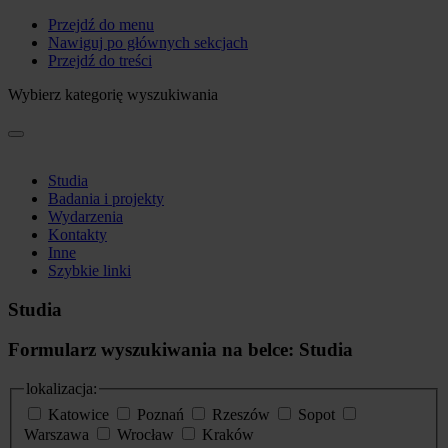
Przejdź do menu
Nawiguj po głównych sekcjach
Przejdź do treści
Wybierz kategorię wyszukiwania
Studia
Badania i projekty
Wydarzenia
Kontakty
Inne
Szybkie linki
Studia
Formularz wyszukiwania na belce: Studia
lokalizacja:
Katowice
Poznań
Rzeszów
Sopot
Warszawa
Wrocław
Kraków