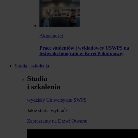
Aktualności
Prace studentów i wykładowcy USWPS na
festiwalu fotografii w Korei Południowej
Studia i szkolenia
Studia
i szkolenia
wydziały Uniwersytetu SWPS
Jakie studia wybrać?
Zapraszamy na Drzwi Otwarte