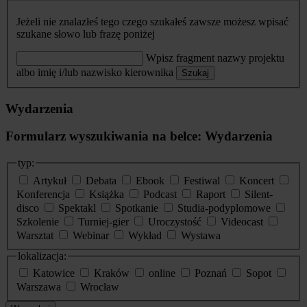
Jeżeli nie znalazłeś tego czego szukałeś zawsze możesz wpisać
szukane słowo lub frazę poniżej
Wpisz fragment nazwy projektu
albo imię i/lub nazwisko kierownika
Szukaj
Wydarzenia
Formularz wyszukiwania na belce: Wydarzenia
typ:
Artykuł
Debata
Ebook
Festiwal
Koncert
Konferencja
Książka
Podcast
Raport
Silent-
disco
Spektakl
Spotkanie
Studia-podyplomowe
Szkolenie
Turniej-gier
Uroczystość
Videocast
Warsztat
Webinar
Wykład
Wystawa
lokalizacja:
Katowice
Kraków
online
Poznań
Sopot
Warszawa
Wrocław