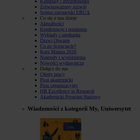
Kampusy i infrastruktura
Zrównoważony rozwój
Sojusz europejski ERUA
Co się u nas dzieje
Aktualności
Konferencje i seminaria
Wykłady i spotkania
Drzwi Otwarte
Co po licencjacie?
Kurs Matura 2026
Nagrody i wyróżnienia
Nowości wydawnicze
Dołącz do nas
Oferty pracy
Pion akademicki
Pion organizacyjny
HR Excellence in Research
Akademicki Program Stażowy
Wiadomości z kategorii
My, Uniwersytet