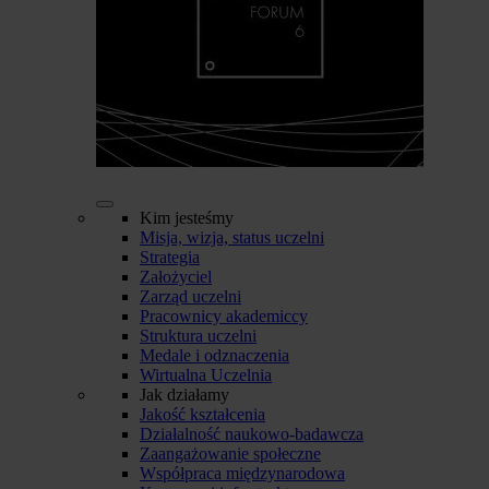
Kim jesteśmy
Misja, wizja, status uczelni
Strategia
Założyciel
Zarząd uczelni
Pracownicy akademiccy
Struktura uczelni
Medale i odznaczenia
Wirtualna Uczelnia
Jak działamy
Jakość kształcenia
Działalność naukowo-badawcza
Zaangażowanie społeczne
Współpraca międzynarodowa