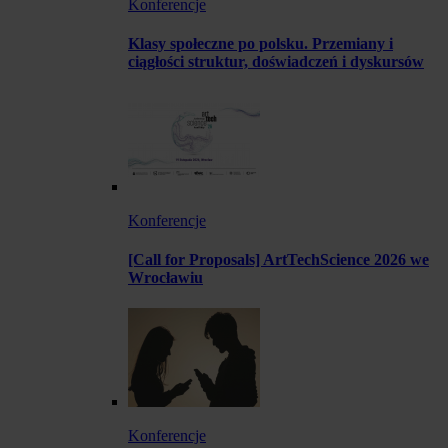
Konferencje
Klasy społeczne po polsku. Przemiany i
ciągłości struktur, doświadczeń i dyskursów
Konferencje
[Call for Proposals] ArtTechScience 2026 we
Wrocławiu
Konferencje