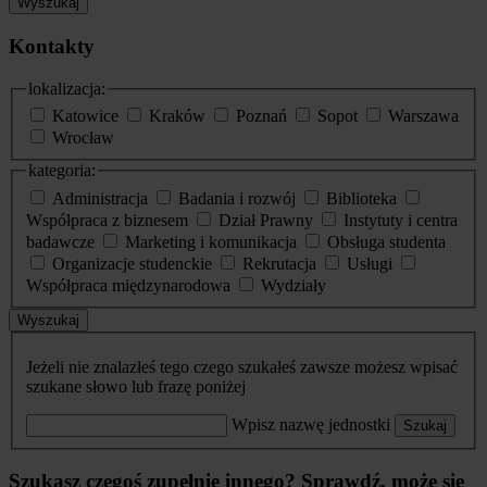
Wyszukaj
Kontakty
lokalizacja:
Katowice
Kraków
Poznań
Sopot
Warszawa
Wrocław
kategoria:
Administracja
Badania i rozwój
Biblioteka
Współpraca z biznesem
Dział Prawny
Instytuty i centra
badawcze
Marketing i komunikacja
Obsługa studenta
Organizacje studenckie
Rekrutacja
Usługi
Współpraca międzynarodowa
Wydziały
Wyszukaj
Jeżeli nie znalazłeś tego czego szukałeś zawsze możesz wpisać
szukane słowo lub frazę poniżej
Wpisz nazwę jednostki
Szukaj
Szukasz czegoś zupełnie innego? Sprawdź, może się