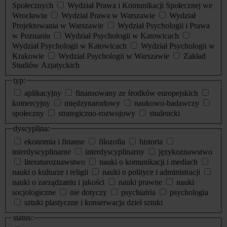
Społecznych
Wydział Prawa i Komunikacji Społecznej we
Wrocławiu
Wydział Prawa w Warszawie
Wydział
Projektowania w Warszawie
Wydział Psychologii i Prawa
w Poznaniu
Wydział Psychologii w Katowicach
Wydział Psychologii w Katowicach
Wydział Psychologii w
Krakowie
Wydział Psychologii w Warszawie
Zakład
Studiów Azjatyckich
typ:
aplikacyjny
finansowany ze środków europejskich
komercyjny
międzynarodowy
naukowo-badawczy
społeczny
strategiczno-rozwojowy
studencki
dyscyplina:
ekonomia i finanse
filozofia
historia
interdyscyplinarne
interdyscyplinarny
językoznawstwo
literaturoznawstwo
nauki o komunikacji i mediach
nauki o kulturze i religii
nauki o polityce i administracji
nauki o zarządzaniu i jakości
nauki prawne
nauki
socjologiczne
nie dotyczy
psychiatria
psychologia
sztuki plastyczne i konserwacja dzieł sztuki
status: