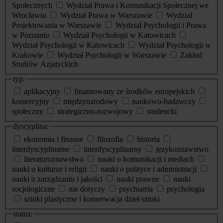
Społecznych
Wydział Prawa i Komunikacji Społecznej we
Wrocławiu
Wydział Prawa w Warszawie
Wydział
Projektowania w Warszawie
Wydział Psychologii i Prawa
w Poznaniu
Wydział Psychologii w Katowicach
Wydział Psychologii w Katowicach
Wydział Psychologii w
Krakowie
Wydział Psychologii w Warszawie
Zakład
Studiów Azjatyckich
typ:
aplikacyjny
finansowany ze środków europejskich
komercyjny
międzynarodowy
naukowo-badawczy
społeczny
strategiczno-rozwojowy
studencki
dyscyplina:
ekonomia i finanse
filozofia
historia
interdyscyplinarne
interdyscyplinarny
językoznawstwo
literaturoznawstwo
nauki o komunikacji i mediach
nauki o kulturze i religii
nauki o polityce i administracji
nauki o zarządzaniu i jakości
nauki prawne
nauki
socjologiczne
nie dotyczy
psychiatria
psychologia
sztuki plastyczne i konserwacja dzieł sztuki
status: