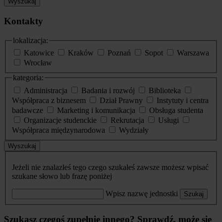
Wyszukaj
Kontakty
lokalizacja:
Katowice
Kraków
Poznań
Sopot
Warszawa
Wrocław
kategoria:
Administracja
Badania i rozwój
Biblioteka
Współpraca z biznesem
Dział Prawny
Instytuty i centra
badawcze
Marketing i komunikacja
Obsługa studenta
Organizacje studenckie
Rekrutacja
Usługi
Współpraca międzynarodowa
Wydziały
Wyszukaj
Jeżeli nie znalazłeś tego czego szukałeś zawsze możesz wpisać
szukane słowo lub frazę poniżej
Wpisz nazwę jednostki
Szukaj
Szukasz czegoś zupełnie innego? Sprawdź, może się