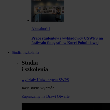
Aktualności
Prace studentów i wykładowcy USWPS na
festiwalu fotografii w Korei Południowej
Studia i szkolenia
Studia
i szkolenia
wydziały Uniwersytetu SWPS
Jakie studia wybrać?
Zapraszamy na Drzwi Otwarte