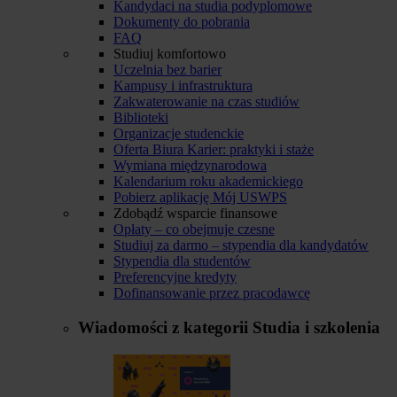
Kandydaci na studia podyplomowe
Dokumenty do pobrania
FAQ
Studiuj komfortowo
Uczelnia bez barier
Kampusy i infrastruktura
Zakwaterowanie na czas studiów
Biblioteki
Organizacje studenckie
Oferta Biura Karier: praktyki i staże
Wymiana międzynarodowa
Kalendarium roku akademickiego
Pobierz aplikację Mój USWPS
Zdobądź wsparcie finansowe
Opłaty – co obejmuje czesne
Studiuj za darmo – stypendia dla kandydatów
Stypendia dla studentów
Preferencyjne kredyty
Dofinansowanie przez pracodawcę
Wiadomości z kategorii
Studia i szkolenia