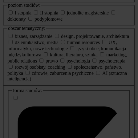
poziom studiów:
I stopnia
II stopnia
jednolite magisterskie
doktoraty
podyplomowe
obszar tematyczny:
biznes, zarządzanie
design, projektowanie, architektura
dziennikarstwo, media
human resources
UX,
informatyka, nowe technologie
języki obce, komunikacja
międzykulturowa
kultura, literatura, sztuka
marketing,
public relations
prawo
psychologia
psychoterapia
rozwój osobisty, coaching
społeczeństwo, państwo,
polityka
zdrowie, zaburzenia psychiczne
AI (sztuczna
inteligencja)
dodatkowe
forma studiów:
informacje
o
studiach