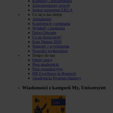
Kampusy i infrastruktura
Zrównoważony rozwój
Sojusz europejski ERUA
Co się u nas dzieje
Aktualności
Konferencje i seminaria
Wykłady i spotkania
Drzwi Otwarte
Co po licencjacie?
Kurs Matura 2026
Nagrody i wyróżnienia
Nowości wydawnicze
Dołącz do nas
Oferty pracy
Pion akademicki
Pion organizacyjny
HR Excellence in Research
Akademicki Program Stażowy
Wiadomości z kategorii
My, Uniwersytet