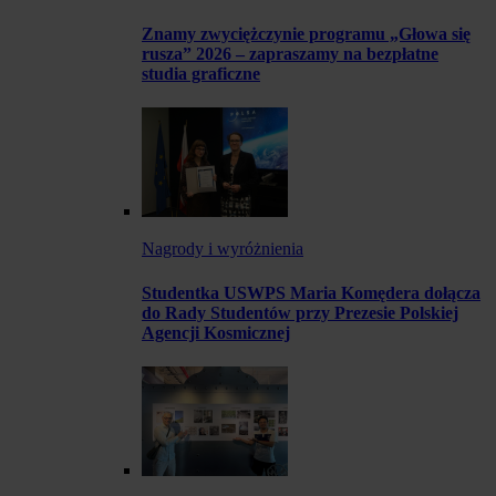
Znamy zwyciężczynie programu „Głowa się
rusza” 2026 – zapraszamy na bezpłatne
studia graficzne
Nagrody i wyróżnienia
Studentka USWPS Maria Komędera dołącza
do Rady Studentów przy Prezesie Polskiej
Agencji Kosmicznej