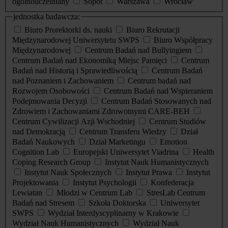
ogólnouczelniany
Sopot
Warszawa
Wrocław
jednostka badawcza:
Biuro Prorektorki ds. nauki
Biuro Rekrutacji
Międzynarodowej Uniwersytetu SWPS
Biuro Współpracy
Międzynarodowej
Centrum Badań nad Bullyingiem
Centrum Badań nad Ekonomiką Miejsc Pamięci
Centrum
Badań nad Historią i Sprawiedliwością
Centrum Badań
nad Poznaniem i Zachowaniem
Centrum badań nad
Rozwojem Osobowości
Centrum Badań nad Wspieraniem
Podejmowania Decyzji
Centrum Badań Stosowanych nad
Zdrowiem i Zachowaniami Zdrowotnymi CARE-BEH
Centrum Cywilizacji Azji Wschodniej
Centrum Studiów
nad Demokracją
Centrum Transferu Wiedzy
Dział
Badań Naukowych
Dział Marketingu
Emotion
Cognition Lab
Europejski Uniwersytet Viadrina
Health
Coping Research Group
Instytut Nauk Humanistycznych
Instytut Nauk Społecznych
Instytut Prawa
Instytut
Projektowania
Instytut Psychologii
Konfederacja
Lewiatan
Młodzi w Centrum Lab
StresLab Centrum
Badań nad Stresem
Szkoła Doktorska
Uniwersytet
SWPS
Wydział Interdyscyplinarny w Krakowie
Wydział Nauk Humanistycznych
Wydział Nauk