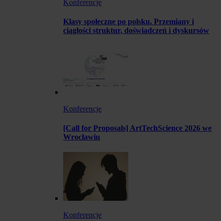
Konferencje
Klasy społeczne po polsku. Przemiany i
ciągłości struktur, doświadczeń i dyskursów
Konferencje
[Call for Proposals] ArtTechScience 2026 we
Wrocławiu
Konferencje