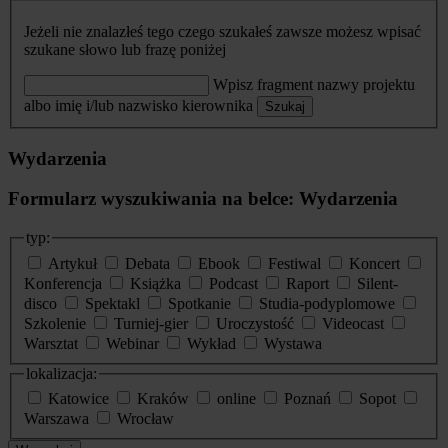
Jeżeli nie znalazłeś tego czego szukałeś zawsze możesz wpisać
szukane słowo lub frazę poniżej
Wpisz fragment nazwy projektu
albo imię i/lub nazwisko kierownika
Szukaj
Wydarzenia
Formularz wyszukiwania na belce: Wydarzenia
typ:
Artykuł
Debata
Ebook
Festiwal
Koncert
Konferencja
Książka
Podcast
Raport
Silent-
disco
Spektakl
Spotkanie
Studia-podyplomowe
Szkolenie
Turniej-gier
Uroczystość
Videocast
Warsztat
Webinar
Wykład
Wystawa
lokalizacja:
Katowice
Kraków
online
Poznań
Sopot
Warszawa
Wrocław