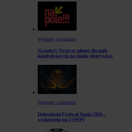
Wykłady i spotkania
Na pole!!! Twórczy plener dla osób
kandydujących na studia (dogrywka)
Wykłady i spotkania
Dolnośląski Festiwal Nauki 2026 –
wydarzenia na USWPS