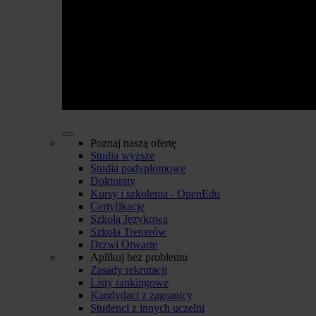
Poznaj naszą ofertę
Studia wyższe
Studia podyplomowe
Doktoraty
Kursy i szkolenia - OpenEdu
Certyfikacje
Szkoła Językowa
Szkoła Trenerów
Drzwi Otwarte
Aplikuj bez problemu
Zasady rekrutacji
Listy rankingowe
Kandydaci z zagranicy
Studenci z innych uczelni