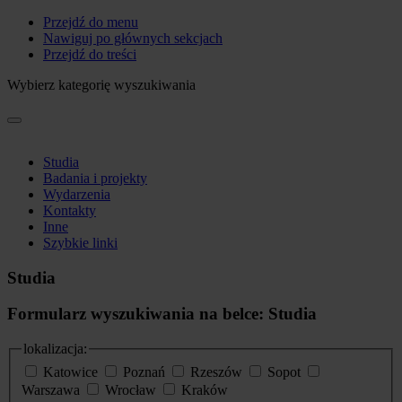
Przejdź do menu
Nawiguj po głównych sekcjach
Przejdź do treści
Wybierz kategorię wyszukiwania
Studia
Badania i projekty
Wydarzenia
Kontakty
Inne
Szybkie linki
Studia
Formularz wyszukiwania na belce: Studia
lokalizacja:
Katowice
Poznań
Rzeszów
Sopot
Warszawa
Wrocław
Kraków