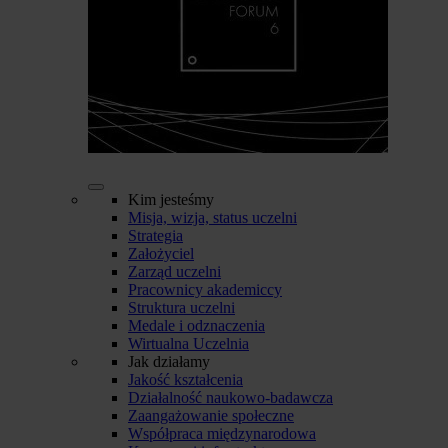
Kim jesteśmy
Misja, wizja, status uczelni
Strategia
Założyciel
Zarząd uczelni
Pracownicy akademiccy
Struktura uczelni
Medale i odznaczenia
Wirtualna Uczelnia
Jak działamy
Jakość kształcenia
Działalność naukowo-badawcza
Zaangażowanie społeczne
Współpraca międzynarodowa