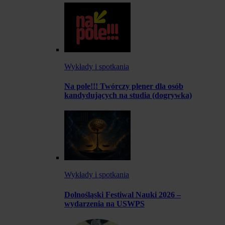
Wykłady i spotkania
Na pole!!! Twórczy plener dla osób
kandydujących na studia (dogrywka)
Wykłady i spotkania
Dolnośląski Festiwal Nauki 2026 –
wydarzenia na USWPS