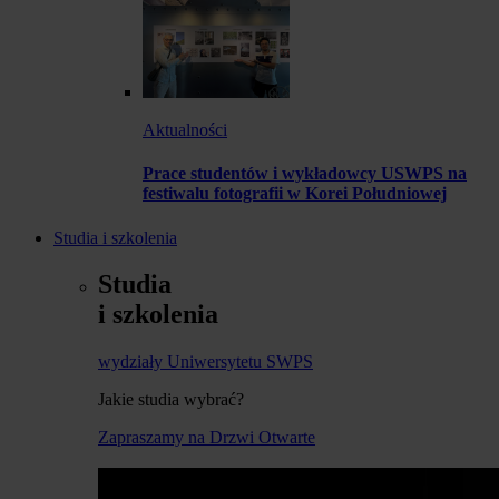
Aktualności
Prace studentów i wykładowcy USWPS na
festiwalu fotografii w Korei Południowej
Studia i szkolenia
Studia
i szkolenia
wydziały Uniwersytetu SWPS
Jakie studia wybrać?
Zapraszamy na Drzwi Otwarte