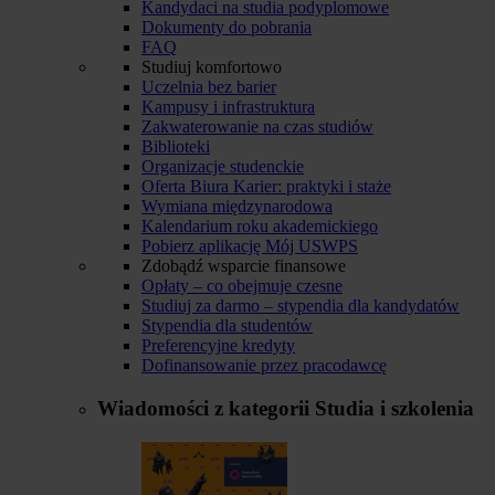
Kandydaci na studia podyplomowe
Dokumenty do pobrania
FAQ
Studiuj komfortowo
Uczelnia bez barier
Kampusy i infrastruktura
Zakwaterowanie na czas studiów
Biblioteki
Organizacje studenckie
Oferta Biura Karier: praktyki i staże
Wymiana międzynarodowa
Kalendarium roku akademickiego
Pobierz aplikację Mój USWPS
Zdobądź wsparcie finansowe
Opłaty – co obejmuje czesne
Studiuj za darmo – stypendia dla kandydatów
Stypendia dla studentów
Preferencyjne kredyty
Dofinansowanie przez pracodawcę
Wiadomości z kategorii
Studia i szkolenia