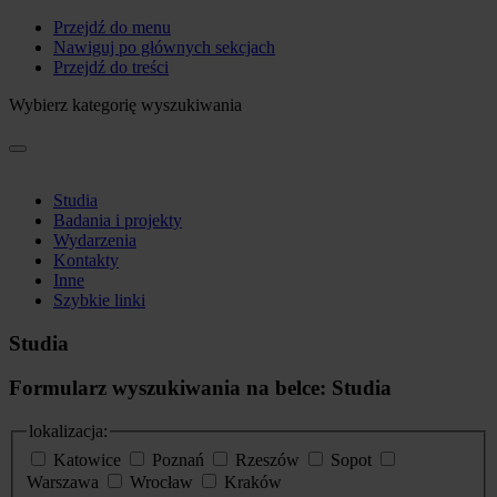
Przejdź do menu
Nawiguj po głównych sekcjach
Przejdź do treści
Wybierz kategorię wyszukiwania
Studia
Badania i projekty
Wydarzenia
Kontakty
Inne
Szybkie linki
Studia
Formularz wyszukiwania na belce: Studia
lokalizacja:
Katowice
Poznań
Rzeszów
Sopot
Warszawa
Wrocław
Kraków