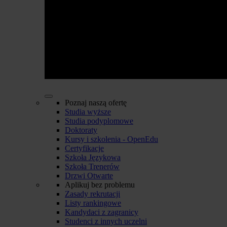
Poznaj naszą ofertę
Studia wyższe
Studia podyplomowe
Doktoraty
Kursy i szkolenia - OpenEdu
Certyfikacje
Szkoła Językowa
Szkoła Trenerów
Drzwi Otwarte
Aplikuj bez problemu
Zasady rekrutacji
Listy rankingowe
Kandydaci z zagranicy
Studenci z innych uczelni