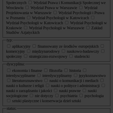
Społecznych
Wydział Prawa i Komunikacji Społecznej we
Wrocławiu
Wydział Prawa w Warszawie
Wydział
Projektowania w Warszawie
Wydział Psychologii i Prawa
w Poznaniu
Wydział Psychologii w Katowicach
Wydział Psychologii w Katowicach
Wydział Psychologii w
Krakowie
Wydział Psychologii w Warszawie
Zakład
Studiów Azjatyckich
typ:
aplikacyjny
finansowany ze środków europejskich
komercyjny
międzynarodowy
naukowo-badawczy
społeczny
strategiczno-rozwojowy
studencki
dyscyplina:
ekonomia i finanse
filozofia
historia
interdyscyplinarne
interdyscyplinarny
językoznawstwo
literaturoznawstwo
nauki o komunikacji i mediach
nauki o kulturze i religii
nauki o polityce i administracji
nauki o zarządzaniu i jakości
nauki prawne
nauki
socjologiczne
nie dotyczy
psychiatria
psychologia
sztuki plastyczne i konserwacja dzieł sztuki
status: