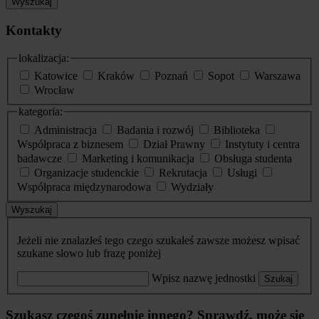
Wyszukaj
Kontakty
lokalizacja:
Katowice
Kraków
Poznań
Sopot
Warszawa
Wrocław
kategoria:
Administracja
Badania i rozwój
Biblioteka
Współpraca z biznesem
Dział Prawny
Instytuty i centra
badawcze
Marketing i komunikacja
Obsługa studenta
Organizacje studenckie
Rekrutacja
Usługi
Współpraca międzynarodowa
Wydziały
Wyszukaj
Jeżeli nie znalazłeś tego czego szukałeś zawsze możesz wpisać
szukane słowo lub frazę poniżej
Wpisz nazwę jednostki
Szukaj
Szukasz czegoś zupełnie innego? Sprawdź, może się