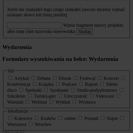
Jeżeli nie znalazłeś tego czego szukałeś zawsze możesz wpisać
szukane słowo lub frazę poniżej
Wpisz fragment nazwy projektu
albo imię i/lub nazwisko kierownika
Szukaj
Wydarzenia
Formularz wyszukiwania na belce: Wydarzenia
typ:
Artykuł
Debata
Ebook
Festiwal
Koncert
Konferencja
Książka
Podcast
Raport
Silent-
disco
Spektakl
Spotkanie
Studia-podyplomowe
Szkolenie
Turniej-gier
Uroczystość
Videocast
Warsztat
Webinar
Wykład
Wystawa
lokalizacja:
Katowice
Kraków
online
Poznań
Sopot
Warszawa
Wrocław