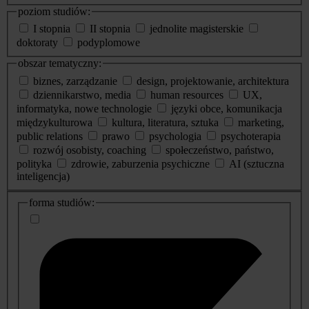
poziom studiów:
I stopnia
II stopnia
jednolite magisterskie
doktoraty
podyplomowe
obszar tematyczny:
biznes, zarządzanie
design, projektowanie, architektura
dziennikarstwo, media
human resources
UX,
informatyka, nowe technologie
języki obce, komunikacja
międzykulturowa
kultura, literatura, sztuka
marketing,
public relations
prawo
psychologia
psychoterapia
rozwój osobisty, coaching
społeczeństwo, państwo,
polityka
zdrowie, zaburzenia psychiczne
AI (sztuczna
inteligencja)
dodatkowe
forma studiów:
informacje
o
studiach