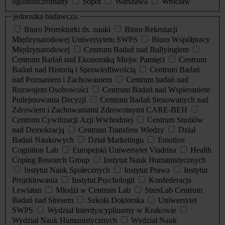
ogólnouczelniany
Sopot
Warszawa
Wrocław
jednostka badawcza:
Biuro Prorektorki ds. nauki
Biuro Rekrutacji
Międzynarodowej Uniwersytetu SWPS
Biuro Współpracy
Międzynarodowej
Centrum Badań nad Bullyingiem
Centrum Badań nad Ekonomiką Miejsc Pamięci
Centrum
Badań nad Historią i Sprawiedliwością
Centrum Badań
nad Poznaniem i Zachowaniem
Centrum badań nad
Rozwojem Osobowości
Centrum Badań nad Wspieraniem
Podejmowania Decyzji
Centrum Badań Stosowanych nad
Zdrowiem i Zachowaniami Zdrowotnymi CARE-BEH
Centrum Cywilizacji Azji Wschodniej
Centrum Studiów
nad Demokracją
Centrum Transferu Wiedzy
Dział
Badań Naukowych
Dział Marketingu
Emotion
Cognition Lab
Europejski Uniwersytet Viadrina
Health
Coping Research Group
Instytut Nauk Humanistycznych
Instytut Nauk Społecznych
Instytut Prawa
Instytut
Projektowania
Instytut Psychologii
Konfederacja
Lewiatan
Młodzi w Centrum Lab
StresLab Centrum
Badań nad Stresem
Szkoła Doktorska
Uniwersytet
SWPS
Wydział Interdyscyplinarny w Krakowie
Wydział Nauk Humanistycznych
Wydział Nauk