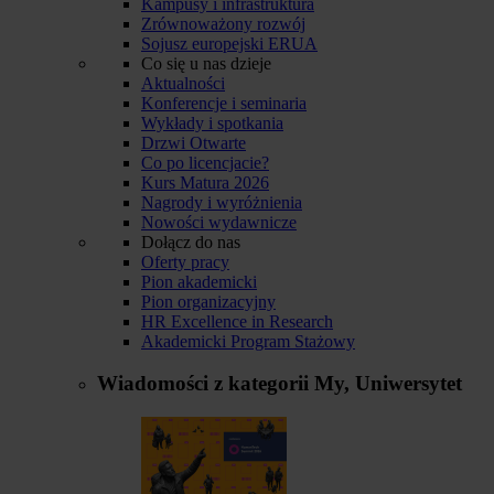
Kampusy i infrastruktura
Zrównoważony rozwój
Sojusz europejski ERUA
Co się u nas dzieje
Aktualności
Konferencje i seminaria
Wykłady i spotkania
Drzwi Otwarte
Co po licencjacie?
Kurs Matura 2026
Nagrody i wyróżnienia
Nowości wydawnicze
Dołącz do nas
Oferty pracy
Pion akademicki
Pion organizacyjny
HR Excellence in Research
Akademicki Program Stażowy
Wiadomości z kategorii
My, Uniwersytet