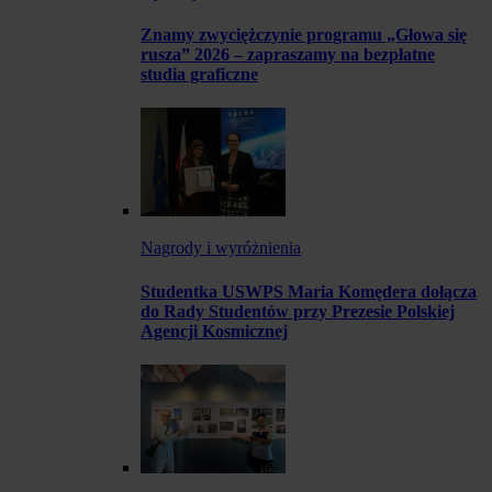
Znamy zwyciężczynie programu „Głowa się
rusza” 2026 – zapraszamy na bezpłatne
studia graficzne
Nagrody i wyróżnienia
Studentka USWPS Maria Komędera dołącza
do Rady Studentów przy Prezesie Polskiej
Agencji Kosmicznej