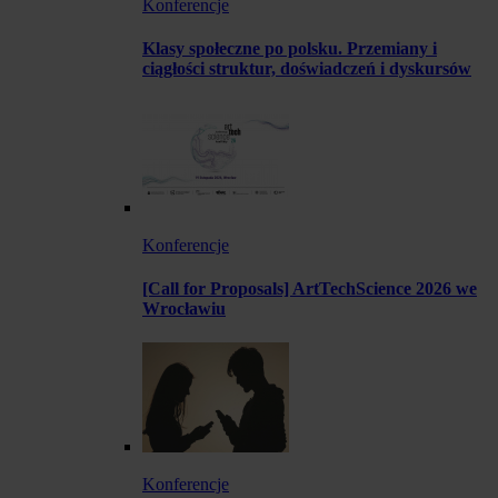
Konferencje
Klasy społeczne po polsku. Przemiany i
ciągłości struktur, doświadczeń i dyskursów
Konferencje
[Call for Proposals] ArtTechScience 2026 we
Wrocławiu
Konferencje