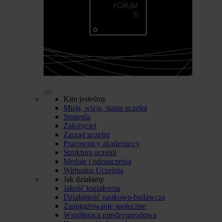
Kim jesteśmy
Misja, wizja, status uczelni
Strategia
Założyciel
Zarząd uczelni
Pracownicy akademiccy
Struktura uczelni
Medale i odznaczenia
Wirtualna Uczelnia
Jak działamy
Jakość kształcenia
Działalność naukowo-badawcza
Zaangażowanie społeczne
Współpraca międzynarodowa