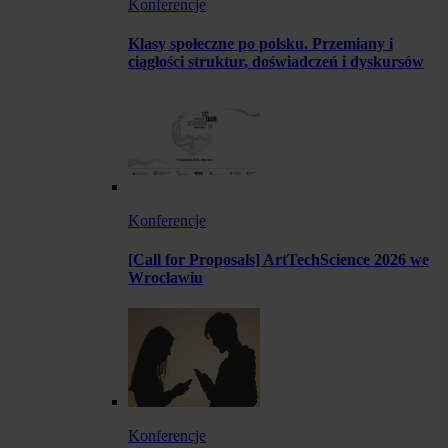
Konferencje
Klasy społeczne po polsku. Przemiany i
ciągłości struktur, doświadczeń i dyskursów
Konferencje
[Call for Proposals] ArtTechScience 2026 we
Wrocławiu
Konferencje