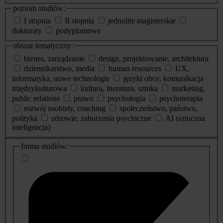
poziom studiów:
I stopnia
II stopnia
jednolite magisterskie
doktoraty
podyplomowe
obszar tematyczny:
biznes, zarządzanie
design, projektowanie, architektura
dziennikarstwo, media
human resources
UX,
informatyka, nowe technologie
języki obce, komunikacja
międzykulturowa
kultura, literatura, sztuka
marketing,
public relations
prawo
psychologia
psychoterapia
rozwój osobisty, coaching
społeczeństwo, państwo,
polityka
zdrowie, zaburzenia psychiczne
AI (sztuczna
inteligencja)
dodatkowe
forma studiów:
informacje
o
studiach