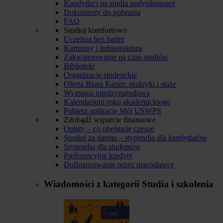
Kandydaci na studia podyplomowe
Dokumenty do pobrania
FAQ
Studiuj komfortowo
Uczelnia bez barier
Kampusy i infrastruktura
Zakwaterowanie na czas studiów
Biblioteki
Organizacje studenckie
Oferta Biura Karier: praktyki i staże
Wymiana międzynarodowa
Kalendarium roku akademickiego
Pobierz aplikację Mój USWPS
Zdobądź wsparcie finansowe
Opłaty – co obejmuje czesne
Studiuj za darmo – stypendia dla kandydatów
Stypendia dla studentów
Preferencyjne kredyty
Dofinansowanie przez pracodawcę
Wiadomości z kategorii
Studia i szkolenia