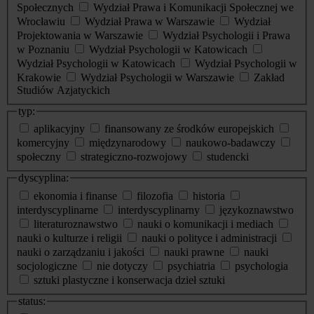
Społecznych
Wydział Prawa i Komunikacji Społecznej we
Wrocławiu
Wydział Prawa w Warszawie
Wydział
Projektowania w Warszawie
Wydział Psychologii i Prawa
w Poznaniu
Wydział Psychologii w Katowicach
Wydział Psychologii w Katowicach
Wydział Psychologii w
Krakowie
Wydział Psychologii w Warszawie
Zakład
Studiów Azjatyckich
typ:
aplikacyjny
finansowany ze środków europejskich
komercyjny
międzynarodowy
naukowo-badawczy
społeczny
strategiczno-rozwojowy
studencki
dyscyplina:
ekonomia i finanse
filozofia
historia
interdyscyplinarne
interdyscyplinarny
językoznawstwo
literaturoznawstwo
nauki o komunikacji i mediach
nauki o kulturze i religii
nauki o polityce i administracji
nauki o zarządzaniu i jakości
nauki prawne
nauki
socjologiczne
nie dotyczy
psychiatria
psychologia
sztuki plastyczne i konserwacja dzieł sztuki
status: