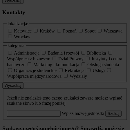
Wyszukaj
Kontakty
lokalizacja:
Katowice
Kraków
Poznań
Sopot
Warszawa
Wrocław
kategoria:
Administracja
Badania i rozwój
Biblioteka
Współpraca z biznesem
Dział Prawny
Instytuty i centra
badawcze
Marketing i komunikacja
Obsługa studenta
Organizacje studenckie
Rekrutacja
Usługi
Współpraca międzynarodowa
Wydziały
Wyszukaj
Jeżeli nie znalazłeś tego czego szukałeś zawsze możesz wpisać
szukane słowo lub frazę poniżej
Wpisz nazwę jednostki
Szukaj
Szukasz czegoś zupełnie innego? Sprawdź, może się