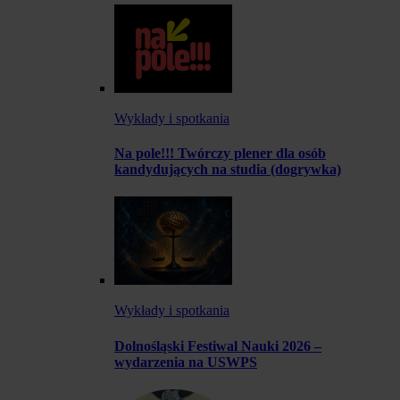
Wykłady i spotkania
Na pole!!! Twórczy plener dla osób
kandydujących na studia (dogrywka)
Wykłady i spotkania
Dolnośląski Festiwal Nauki 2026 –
wydarzenia na USWPS