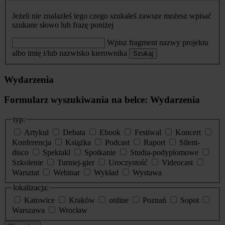
Jeżeli nie znalazłeś tego czego szukałeś zawsze możesz wpisać
szukane słowo lub frazę poniżej
Wpisz fragment nazwy projektu
albo imię i/lub nazwisko kierownika
Szukaj
Wydarzenia
Formularz wyszukiwania na belce: Wydarzenia
typ:
Artykuł
Debata
Ebook
Festiwal
Koncert
Konferencja
Książka
Podcast
Raport
Silent-
disco
Spektakl
Spotkanie
Studia-podyplomowe
Szkolenie
Turniej-gier
Uroczystość
Videocast
Warsztat
Webinar
Wykład
Wystawa
lokalizacja:
Katowice
Kraków
online
Poznań
Sopot
Warszawa
Wrocław