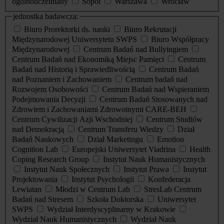
ogólnouczelniany
Sopot
Warszawa
Wrocław
jednostka badawcza:
Biuro Prorektorki ds. nauki
Biuro Rekrutacji
Międzynarodowej Uniwersytetu SWPS
Biuro Współpracy
Międzynarodowej
Centrum Badań nad Bullyingiem
Centrum Badań nad Ekonomiką Miejsc Pamięci
Centrum
Badań nad Historią i Sprawiedliwością
Centrum Badań
nad Poznaniem i Zachowaniem
Centrum badań nad
Rozwojem Osobowości
Centrum Badań nad Wspieraniem
Podejmowania Decyzji
Centrum Badań Stosowanych nad
Zdrowiem i Zachowaniami Zdrowotnymi CARE-BEH
Centrum Cywilizacji Azji Wschodniej
Centrum Studiów
nad Demokracją
Centrum Transferu Wiedzy
Dział
Badań Naukowych
Dział Marketingu
Emotion
Cognition Lab
Europejski Uniwersytet Viadrina
Health
Coping Research Group
Instytut Nauk Humanistycznych
Instytut Nauk Społecznych
Instytut Prawa
Instytut
Projektowania
Instytut Psychologii
Konfederacja
Lewiatan
Młodzi w Centrum Lab
StresLab Centrum
Badań nad Stresem
Szkoła Doktorska
Uniwersytet
SWPS
Wydział Interdyscyplinarny w Krakowie
Wydział Nauk Humanistycznych
Wydział Nauk