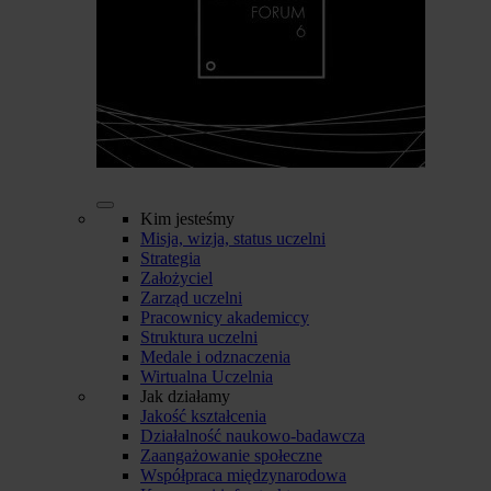
Kim jesteśmy
Misja, wizja, status uczelni
Strategia
Założyciel
Zarząd uczelni
Pracownicy akademiccy
Struktura uczelni
Medale i odznaczenia
Wirtualna Uczelnia
Jak działamy
Jakość kształcenia
Działalność naukowo-badawcza
Zaangażowanie społeczne
Współpraca międzynarodowa