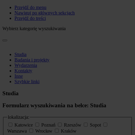
Przejdź do menu
Nawiguj po głównych sekcjach
Przejdź do treści
Wybierz kategorię wyszukiwania
Studia
Badania i projekty
Wydarzenia
Kontakty
Inne
Szybkie linki
Studia
Formularz wyszukiwania na belce: Studia
lokalizacja:
Katowice
Poznań
Rzeszów
Sopot
Warszawa
Wrocław
Kraków