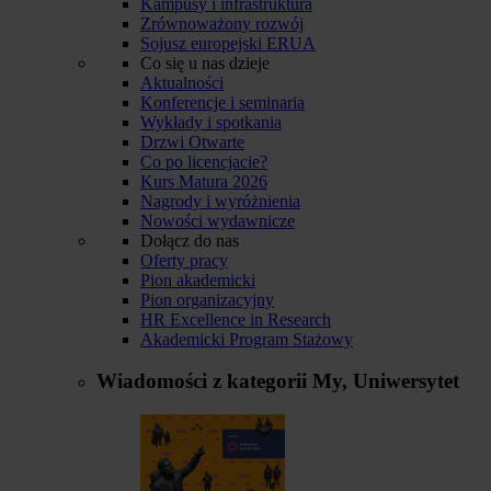
Kampusy i infrastruktura
Zrównoważony rozwój
Sojusz europejski ERUA
Co się u nas dzieje
Aktualności
Konferencje i seminaria
Wykłady i spotkania
Drzwi Otwarte
Co po licencjacie?
Kurs Matura 2026
Nagrody i wyróżnienia
Nowości wydawnicze
Dołącz do nas
Oferty pracy
Pion akademicki
Pion organizacyjny
HR Excellence in Research
Akademicki Program Stażowy
Wiadomości z kategorii
My, Uniwersytet