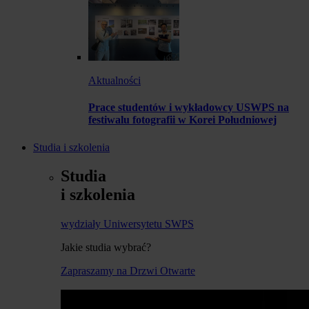
Aktualności
Prace studentów i wykładowcy USWPS na
festiwalu fotografii w Korei Południowej
Studia i szkolenia
Studia
i szkolenia
wydziały Uniwersytetu SWPS
Jakie studia wybrać?
Zapraszamy na Drzwi Otwarte