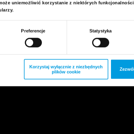
może uniemożliwić korzystanie z niektórych funkcjonalnośc
ularzy.
Preferencje
Statystyka
Korzystaj wyłącznie z niezbędnych
Zezwól
plików cookie