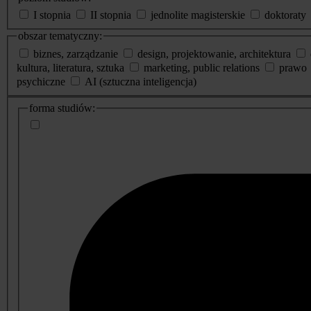
I stopnia
II stopnia
jednolite magisterskie
doktoraty
obszar tematyczny:
biznes, zarządzanie
design, projektowanie, architektura
kultura, literatura, sztuka
marketing, public relations
prawo
psychiczne
AI (sztuczna inteligencja)
dodatkowe
forma studiów:
informacje
o
studiach