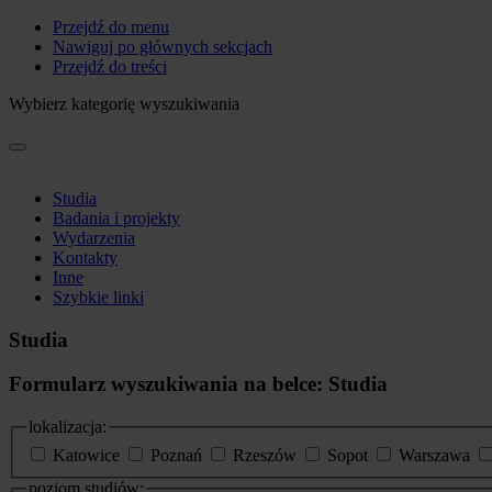
Przejdź do menu
Nawiguj po głównych sekcjach
Przejdź do treści
Wybierz kategorię wyszukiwania
Studia
Badania i projekty
Wydarzenia
Kontakty
Inne
Szybkie linki
Studia
Formularz wyszukiwania na belce: Studia
lokalizacja:
Katowice
Poznań
Rzeszów
Sopot
Warszawa
poziom studiów: